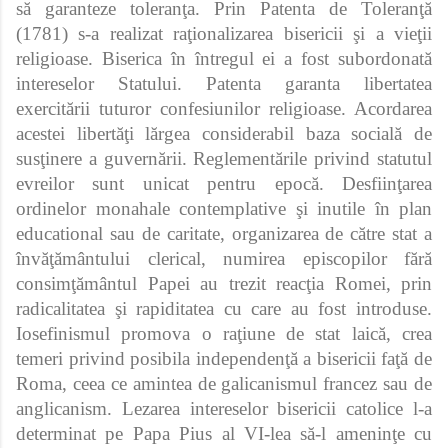
să garanteze toleranţa. Prin Patenta de Toleranţă
(1781) s-a realizat raţionalizarea bisericii şi a vieţii
religioase. Biserica în întregul ei a fost subordonată
intereselor Statului. Patenta garanta libertatea
exercitării tuturor confesiunilor religioase. Acordarea
acestei libertăţi lărgea considerabil baza socială de
susţinere a guvernării. Reglementările privind statutul
evreilor sunt unicat pentru epocă. Desfiinţarea
ordinelor monahale contemplative şi inutile în plan
educational sau de caritate, organizarea de către stat a
învăţământului clerical, numirea episcopilor fără
consimţământul Papei au trezit reacţia Romei, prin
radicalitatea şi rapiditatea cu care au fost introduse.
Iosefinismul promova o raţiune de stat laică, crea
temeri privind posibila independenţă a bisericii faţă de
Roma, ceea ce amintea de galicanismul francez sau de
anglicanism. Lezarea intereselor bisericii catolice l-a
determinat pe Papa Pius al VI-lea să-l ameninţe cu