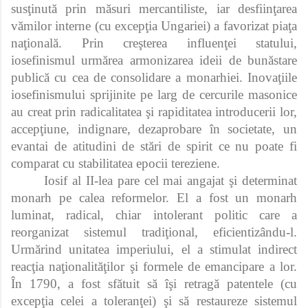
susţinută prin măsuri mercantiliste, iar desfiinţarea
vămilor interne (cu excepţia Ungariei) a favorizat piaţa
naţională. Prin creşterea influenţei statului,
iosefinismul urmărea armonizarea ideii de bunăstare
publică cu cea de consolidare a monarhiei. Inovaţiile
iosefinismului sprijinite pe larg de cercurile masonice
au creat prin radicalitatea şi rapiditatea introducerii lor,
accepţiune, indignare, dezaprobare în societate, un
evantai de atitudini de stări de spirit ce nu poate fi
comparat cu stabilitatea epocii tereziene.
Iosif al II-lea pare cel mai angajat şi determinat
monarh pe calea reformelor. El a fost un monarh
luminat, radical, chiar intolerant politic care a
reorganizat sistemul tradiţional, eficientizându-l.
Urmărind unitatea imperiului, el a stimulat indirect
reacţia naţionalităţilor şi formele de emancipare a lor.
În 1790, a fost sfătuit să îşi retragă patentele (cu
excepţia celei a toleranţei) şi să restaureze sistemul