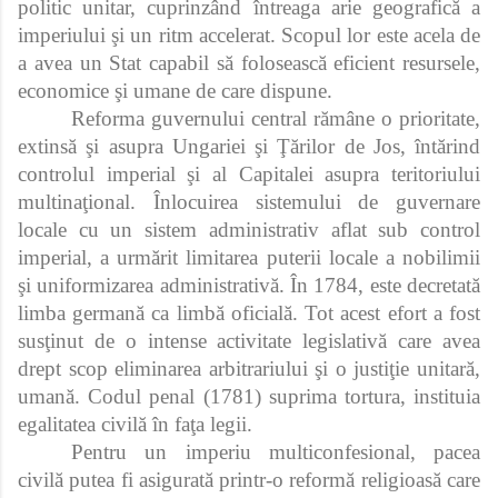
politic unitar, cuprinzând întreaga arie geografică a
imperiului şi un ritm accelerat. Scopul lor este acela de
a avea un Stat capabil să folosească eficient resursele,
economice şi umane de care dispune.
Reforma guvernului central rămâne o prioritate,
extinsă şi asupra Ungariei şi Ţărilor de Jos, întărind
controlul imperial şi al Capitalei asupra teritoriului
multinaţional. Înlocuirea sistemului de guvernare
locale cu un sistem administrativ aflat sub control
imperial, a urmărit limitarea puterii locale a nobilimii
şi uniformizarea administrativă. În 1784, este decretată
limba germană ca limbă oficială. Tot acest efort a fost
susţinut de o intense activitate legislativă care avea
drept scop eliminarea arbitrariului şi o justiţie unitară,
umană. Codul penal (1781) suprima tortura, instituia
egalitatea civilă în faţa legii.
Pentru un imperiu multiconfesional, pacea
civilă putea fi asigurată printr-o reformă religioasă care