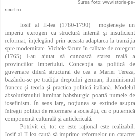
Sursa foto:
www.istorie-pe-
scurt.ro
Iosif al II-lea (1780-1790)
moşteneşte un
imperiu eterogen ca structură internă şi insuficient
reformat, înţelegând prin aceasta adaptarea la tranziţia
spre modernitate. Vizitele făcute în calitate de coregent
(1765) l-au ajutat să cunoască starea reală a
provinciilor Imperiului. Concepţia sa politică de
guvernare diferă structural de cea a Mariei Tereza,
bazându-se pe tradiţia dreptului german, iluminismul
francez şi teoria şi practica politică italiană. Modelul
absolutismului luminat habsburgic poartă numele de
iosefinism. În sens larg, noţiunea se extinde asupra
întregii politici de reformare a societăţii, cu o puternică
componentă culturală şi anticlericală.
Potrivit ei, tot ce este raţional este realizabil.
Iosif al II-lea caută să imprime reformelor un caracter