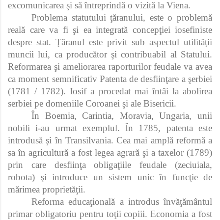
excomunicarea şi să întreprindă o vizită la Viena.
Problema statutului ţăranului, este o problemă
reală care va fi şi ea integrată concepţiei iosefiniste
despre stat. Ţăranul este privit sub aspectul utilităţii
muncii lui, ca producător şi contribuabil al Statului.
Reformarea şi ameliorarea raporturilor feudale va avea
ca moment semnificativ Patenta de desfiinţare a şerbiei
(1781 / 1782). Iosif a procedat mai întâi la abolirea
serbiei pe domeniile Coroanei şi ale Bisericii.
În Boemia, Carintia, Moravia, Ungaria, unii
nobili i-au urmat exemplul. În 1785, patenta este
introdusă şi în Transilvania. Cea mai amplă reformă a
sa în agricultură a fost legea agrară şi a taxelor (1789)
prin care desfiinţa obligaţiile feudale (zeciuiala,
robota) şi introduce un sistem unic în funcţie de
mărimea proprietăţii.
Reforma educaţională a introdus învăţământul
primar obligatoriu pentru toţii copiii. Economia a fost