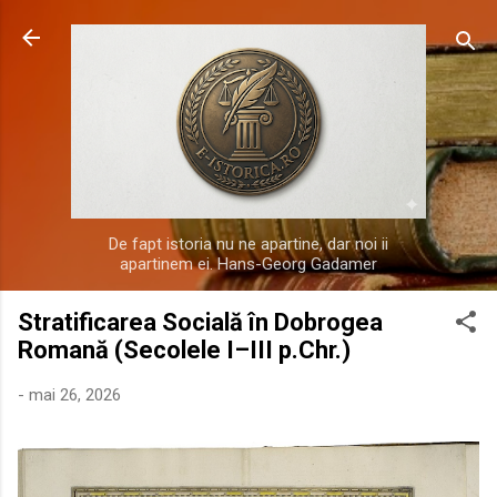
Treceți la conținutul principal
De fapt istoria nu ne apartine, dar noi ii
apartinem ei. Hans-Georg Gadamer
Stratificarea Socială în Dobrogea
Romană (Secolele I–III p.Chr.)
-
mai 26, 2026