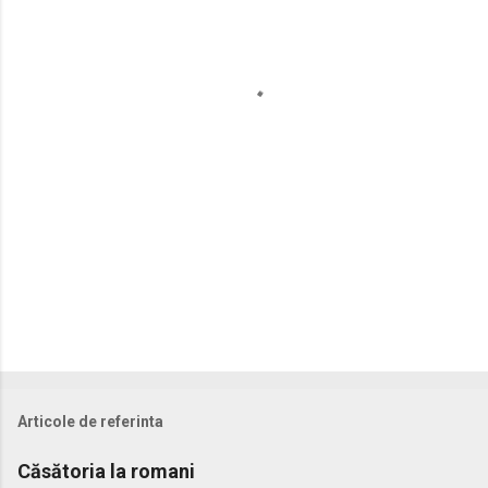
t
a
r
i
i
Articole de referinta
Căsătoria la romani