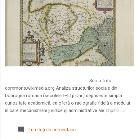
Sursa foto:
commons.wikimedia.org Analiza structurilor sociale din
Dobrogea romană (secolele I–III p.Chr.) depășește simpla
curiozitate academică; ea oferă o radiografie fidelă a modului
în care mecanismele juridice și administrative ale Imperiului
Roman au remodelat spațiul dintre Dunăre și Marea Neagră.
Într-o epocă în care prosperitatea excepțională a lumii romane
Trimiteți un comentariu
era susținută de o mobilitate socială dinamică și de o libertate