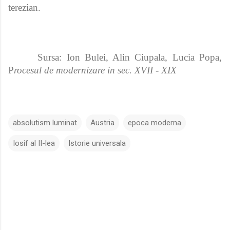
terezian.
Sursa: Ion Bulei, Alin Ciupala, Lucia Popa,
P
rocesul de modernizare in sec. XVII - XIX
absolutism luminat
Austria
epoca moderna
Iosif al II-lea
Istorie universala
C
o
m
e
n