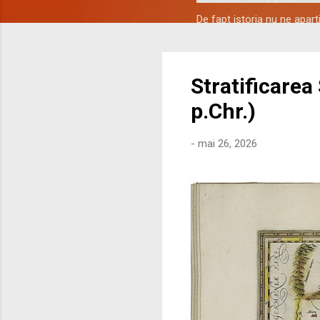
De fapt istoria nu ne apar
Stratificarea
p.Chr.)
-
mai 26, 2026