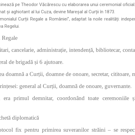
sărcinează pe Theodor Văcărescu cu elaborarea unui ceremonial oficial
t și aghiotant al lui Cuza, devine Mareșal al Curții în 1873.
monialul Curții Regale a României”, adaptat la noile realități: inde
ea Regelui.
i Regale
ari, cancelarie, administrație, intendență, bibliotecar, conta
ral de brigadă și 6 ajutoare.
a doamnă a Curții, doamne de onoare, secretar, cititoare, m
Prințesei: general al Curții, doamnă de onoare, guvernante.
i era primul demnitar, coordonând toate ceremoniile 
ichetă diplomatică
ocol fix pentru primirea suveranilor străini – se respec