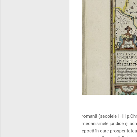
Sursa foto: commo
romană (secolele I–III p.Ch
mecanismele juridice și adm
epocă în care prosperitatea