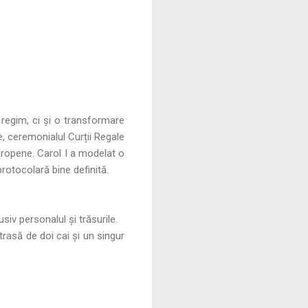
 regim, ci și o transformare
e, ceremonialul Curții Regale
 europene. Carol I a modelat o
protocolară bine definită.
iv personalul și trăsurile.
trasă de doi cai și un singur