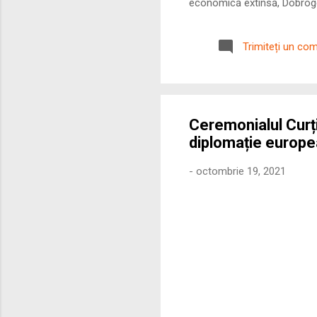
economică extinsă, Dobrogea
roman – în special a cetățe
precizie profunzimea și ritm
Trimiteți un co
Ceremonialul Curții
diplomație europ
-
octombrie 19, 2021