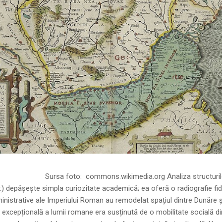
ns.wikimedia.org Analiza structurilor socia
r.) depășește simpla curiozitate academică; ea oferă o radiografie fid
inistrative ale Imperiului Roman au remodelat spațiul dintre Dunăre 
 excepțională a lumii romane era susținută de o mobilitate socială di