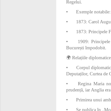
Regelui.
•
Exemple notabile:
•
1873: Carol Augus
•
1873: Principele Fr
•
1909: Principele
București împodobit.
🌍 Relațiile diplomatic
•
Corpul diplomatic 
Deputaților, Curtea de C
•
Regina Maria nota
prudență, iar Anglia era
•
Primirea unui amb
•
Se publica în „Mon