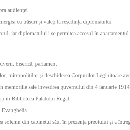
 ora audienței
ergea cu trăsuri și valeți la reședința diplomatului
rul, iar diplomatului i se permitea accesul în apartamentul 
uvern, biserică, parlament
lor, mitropoliților și deschiderea Corpurilor Legiuitoare av
în memoriile sale investirea guvernului din 4 ianuarie 1914
ați în Biblioteca Palatului Regal
i Evanghelia
a solemn din cabinetul său, în prezența preotului și a întreg