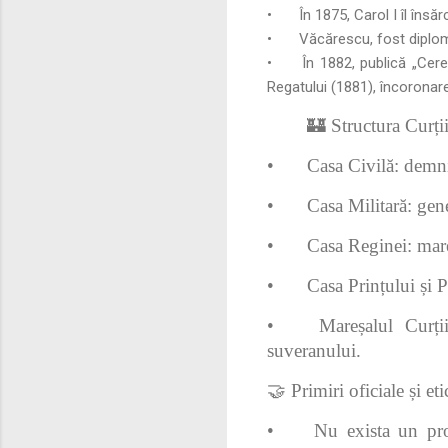
•
În 1875, Carol I îl în
•
Văcărescu, fost diploma
•
În 1882, publică „Cere
Regatului (1881), încoronar
🏰 Structura Curți
•
Casa Civilă: demnit
•
Casa Militară: gene
•
Casa Reginei: mare
•
Casa Prințului și 
•
Mareșalul Curți
suveranului.
🤝 Primiri oficiale și et
•
Nu exista un prot