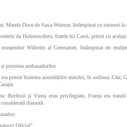
t, Marele Duce de Saxa-Weimar, întâmpinat cu onoruri la G
ederic de Hohenzollern, fratele lui Carol, primit cu același 
 moștenitor Wilhelm al Germaniei, întâmpinat de mulțimi ș
e și primirea ambasadorilor
era primit înaintea autorităților statului, în ordinea: Cler
asație.
: Berlinul și Viena erau privilegiate, Franța era tratat
 considerată distantă.
asador:
itorul Oficial”