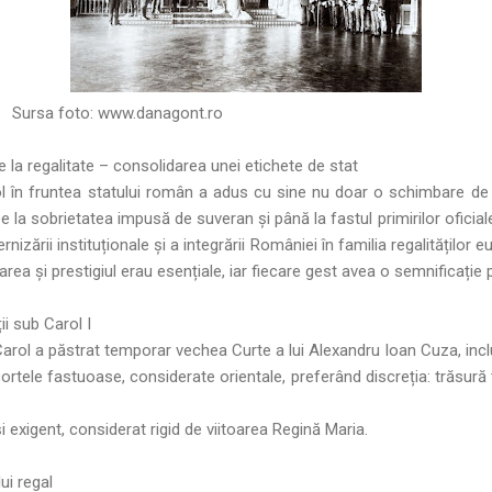
Sursa foto:
www.danagont.ro
 la regalitate – consolidarea unei etichete de stat
ol în fruntea statului român a adus cu sine nu doar o schimbare de
De la sobrietatea impusă de suveran și până la fastul primirilor oficial
izării instituționale și a integrării României în familia regalităților
oarea și prestigiul erau esențiale, iar fiecare gest avea o semnificație 
ii sub Carol I
arol a păstrat temporar vechea Curte a lui Alexandru Ioan Cuza, inclus
ortele fastuoase, considerate orientale, preferând discreția: trăsură 
i exigent, considerat rigid de viitoarea Regină Maria.
ui regal