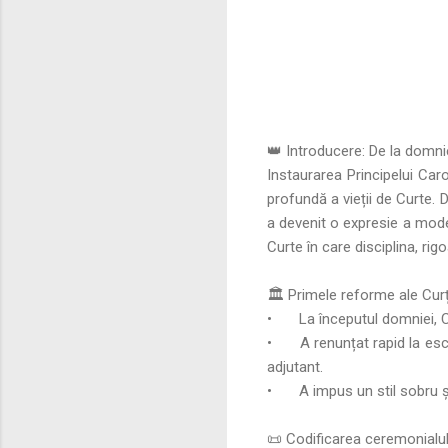
👑 Introducere: De la domnie
Instaurarea Principelui Car
profundă a vieții de Curte. 
a devenit o expresie a modern
Curte în care disciplina, rig
🏛️ Primele reforme ale Curț
•
La începutul domniei, C
•
A renunțat rapid la esc
adjutant.
•
A impus un stil sobru ș
📜 Codificarea ceremonialul