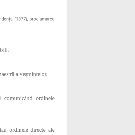
.
pendența (1877), proclamarea
bili.
aestră a veșmintelor.
și comunicând ordinele
tau ordinele directe ale