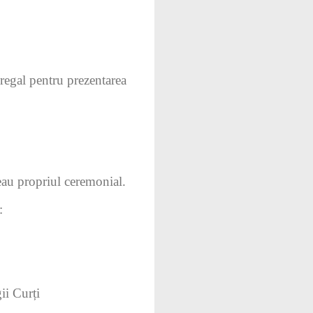
regal pentru prezentarea
eau propriul ceremonial.
:
ii Curți