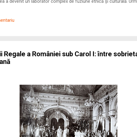
 a devenit un laborator complex de fuziune etnică și culturală. Urmă
nilor romani ( cives Romani ) în țesutul urban și rural dobrogean –
ul procesului de rom...
mentariu
 Regale a României sub Carol I: între sobrietat
eană