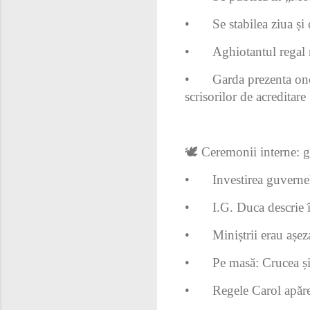
•
Se stabilea ziua și
•
Aghiotantul regal m
•
Garda prezenta ono
scrisorilor de acreditare
🕊️ Ceremonii interne: g
•
Investirea guverne
•
I.G. Duca descrie 
•
Miniștrii erau așez
•
Pe masă: Crucea ș
•
Regele Carol apăre