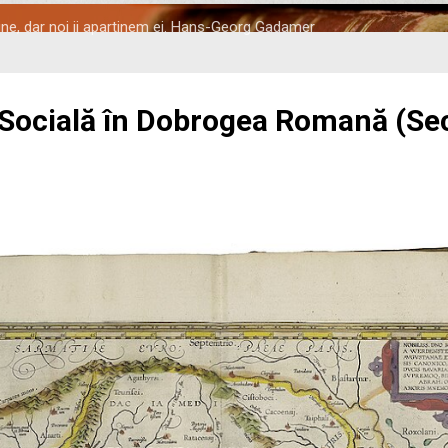
tine, dar noi ii apartinem ei. Hans-Georg Gadamer
 Socială în Dobrogea Romană (Seco