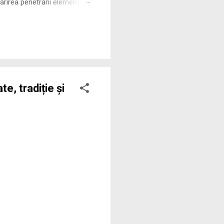
rirea penetrării elementului
 ne permite să măsurăm cu
e, tradiție și