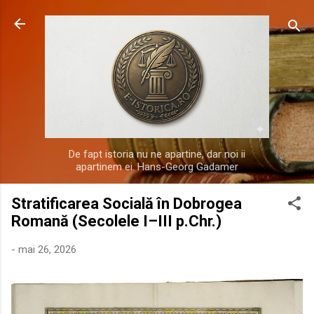
Treceți la conținutul principal
De fapt istoria nu ne apartine, dar noi ii
apartinem ei. Hans-Georg Gadamer
Stratificarea Socială în Dobrogea
Romană (Secolele I–III p.Chr.)
-
mai 26, 2026