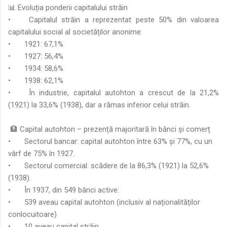
📊 Evoluția ponderii capitalului străin
•
Capitalul străin a reprezentat peste 50% din valoarea
capitalului social al societăților anonime:
•
1921: 67,1%
•
1927: 56,4%
•
1934: 58,6%
•
1938: 62,1%
•
În industrie, capitalul autohton a crescut de la 21,2%
(1921) la 33,6% (1938), dar a rămas inferior celui străin.
🏦 Capital autohton – prezență majoritară în bănci și comerț
•
Sectorul bancar: capital autohton între 63% și 77%, cu un
vârf de 75% în 1927.
•
Sectorul comercial: scădere de la 86,3% (1921) la 52,6%
(1938).
•
În 1937, din 549 bănci active:
•
539 aveau capital autohton (inclusiv al naționalităților
conlocuitoare)
•
10 aveau capital străin