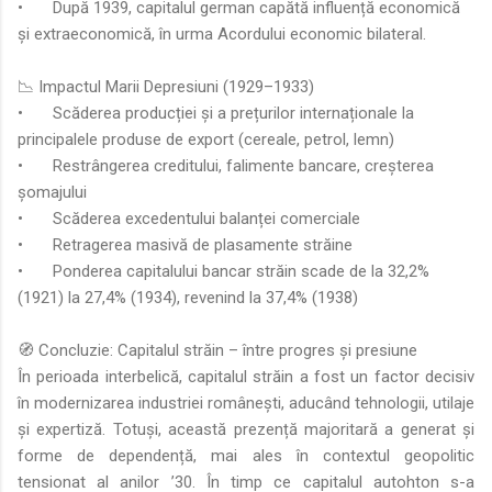
•
După 1939, capitalul german capătă influență economică
și extraeconomică, în urma Acordului economic bilateral.
📉 Impactul Marii Depresiuni (1929–1933)
•
Scăderea producției și a prețurilor internaționale la
principalele produse de export (cereale, petrol, lemn)
•
Restrângerea creditului, falimente bancare, creșterea
șomajului
•
Scăderea excedentului balanței comerciale
•
Retragerea masivă de plasamente străine
•
Ponderea capitalului bancar străin scade de la 32,2%
(1921) la 27,4% (1934), revenind la 37,4% (1938)
🧭 Concluzie: Capitalul străin – între progres și presiune
În perioada interbelică, capitalul străin a fost un factor decisiv
în modernizarea industriei românești, aducând tehnologii, utilaje
și expertiză. Totuși, această prezență majoritară a generat și
forme de dependență, mai ales în contextul geopolitic
tensionat al anilor ’30. În timp ce capitalul autohton s-a