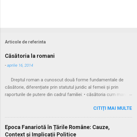
Articole de referinta
Căsătoria la romani
-
aprilie 16, 2014
Dreptul roman a cunoscut două forme fundamentale de
căsătorie, diferențiate prin statutul juridic al femeii și prin
raporturile de putere din cadrul familiei: • căsătoria cum manus
• căsătoria sine manu Multă vreme, singura formă recunoscută
CITIȚI MAI MULTE
și practicată a fost căsătoria cu manus, prin care femeia
trecea sub autoritatea soțului, devenind parte a familiei
acestuia. Spre sfârșitul Republicii, tot mai multe femei au
Epoca Fanariotă în Țările Române: Cauze,
început să evite această subordonare, trăind în uniuni
Context și Implicații Politice