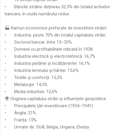
•
Băncile străine dețineau 32,5% din totalul activelor
bancare, în ciuda numărului redus.
🏭 Ramuri economice preferate de investitorii străini
•
Industria: peste 70% din totalul capitalului străin
•
Sectorul bancar: între 15–20%
•
Domenii cu profitabilitate ridicată în 1938:
•
Industria electrică și electrotehnică: 16,7%
•
Industria pielăriei și încălțămintei: 16,1%
•
Industria lemnului și hârtiei: 15,6%
•
Textile și confecții: 15,3%
•
Metalurgie: 14,5%
•
Media industriei: 12,6%
🌍 Originea capitalului străin și influențele geopolitice
•
Principalele țări investitoare (1934–1941):
•
Anglia: 21%
•
Franța: 15%
•
Urmate de: SUA, Belgia, Ungaria, Elveția