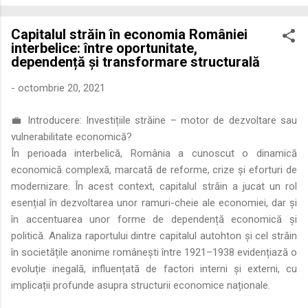
economică extinsă, Dobrogea a devenit un laborator complex
de fuziune etnică și culturală. Urmărirea penetrării elementului
Capitalul străin în economia României
roman – în special a cetățenilor romani ( cives Romani ) în
interbelice: între oportunitate,
țesutul urban și rural dobrogean – ne permite să măsurăm cu
dependență și transformare structurală
precizie profunzimea și ritmul procesului de rom...
-
octombrie 20, 2021
💼 Introducere: Investițiile străine – motor de dezvoltare sau
vulnerabilitate economică?
În perioada interbelică, România a cunoscut o dinamică
economică complexă, marcată de reforme, crize și eforturi de
modernizare. În acest context, capitalul străin a jucat un rol
esențial în dezvoltarea unor ramuri-cheie ale economiei, dar și
în accentuarea unor forme de dependență economică și
politică. Analiza raportului dintre capitalul autohton și cel străin
în societățile anonime românești între 1921–1938 evidențiază o
evoluție inegală, influențată de factori interni și externi, cu
implicații profunde asupra structurii economice naționale.