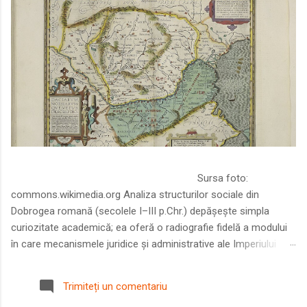
Sursa foto:
commons.wikimedia.org Analiza structurilor sociale din
Dobrogea romană (secolele I–III p.Chr.) depășește simpla
curiozitate academică; ea oferă o radiografie fidelă a modului
în care mecanismele juridice și administrative ale Imperiului
Roman au remodelat spațiul dintre Dunăre și Marea Neagră.
Într-o epocă în care prosperitatea excepțională a lumii romane
Trimiteți un comentariu
era susținută de o mobilitate socială dinamică și de o libertate