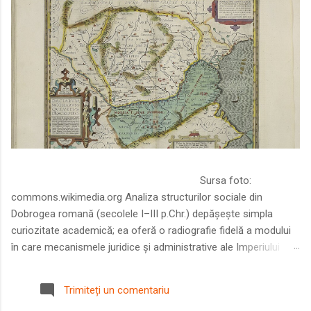
Sursa foto:
commons.wikimedia.org Analiza structurilor sociale din
Dobrogea romană (secolele I–III p.Chr.) depășește simpla
curiozitate academică; ea oferă o radiografie fidelă a modului
în care mecanismele juridice și administrative ale Imperiului
Roman au remodelat spațiul dintre Dunăre și Marea Neagră.
Într-o epocă în care prosperitatea excepțională a lumii romane
Trimiteți un comentariu
era susținută de o mobilitate socială dinamică și de o libertate