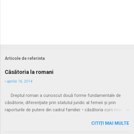
Articole de referinta
Căsătoria la romani
-
aprilie 16, 2014
Dreptul roman a cunoscut două forme fundamentale de
căsătorie, diferențiate prin statutul juridic al femeii și prin
raporturile de putere din cadrul familiei: • căsătoria cum manus
• căsătoria sine manu Multă vreme, singura formă recunoscută
CITIȚI MAI MULTE
și practicată a fost căsătoria cu manus, prin care femeia
trecea sub autoritatea soțului, devenind parte a familiei