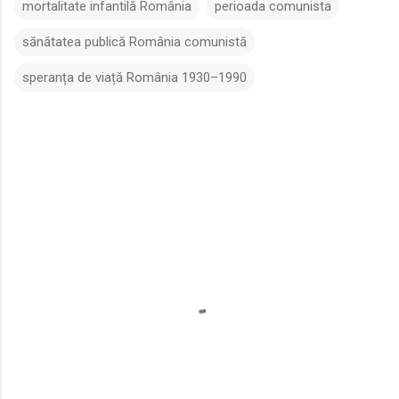
mortalitate infantilă România
perioada comunista
sănătatea publică România comunistă
speranța de viață România 1930–1990
C
o
m
e
n
t
a
r
i
i