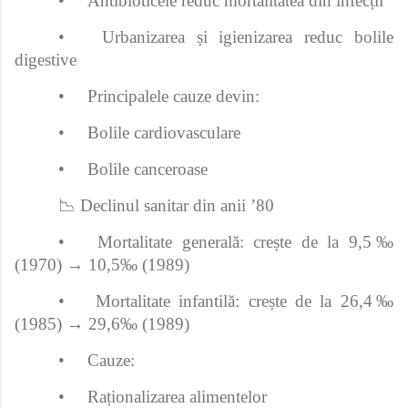
•
Antibioticele reduc mortalitatea din infecții
•
Urbanizarea și igienizarea reduc bolile
digestive
•
Principalele cauze devin:
•
Bolile cardiovasculare
•
Bolile canceroase
📉 Declinul sanitar din anii ’80
•
Mortalitate generală: crește de la 9,5‰
(1970) → 10,5‰ (1989)
•
Mortalitate infantilă: crește de la 26,4‰
(1985) → 29,6‰ (1989)
•
Cauze:
•
Raționalizarea alimentelor