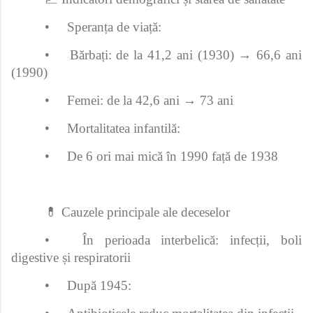
•
Speranța de viață:
•
Bărbați: de la 41,2 ani (1930) → 66,6 ani
(1990)
•
Femei: de la 42,6 ani → 73 ani
•
Mortalitatea infantilă:
•
De 6 ori mai mică în 1990 față de 1938
💊 Cauzele principale ale deceselor
•
În perioada interbelică: infecții, boli
digestive și respiratorii
•
După 1945: