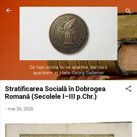
Treceți la conținutul principal
De fapt istoria nu ne apartine, dar noi ii
apartinem ei. Hans-Georg Gadamer
Stratificarea Socială în Dobrogea
Romană (Secolele I–III p.Chr.)
-
mai 26, 2026