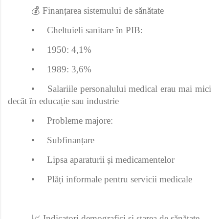
💰 Finanțarea sistemului de sănătate
•
Cheltuieli sanitare în PIB:
•
1950: 4,1%
•
1989: 3,6%
•
Salariile personalului medical erau mai mici
decât în educație sau industrie
•
Probleme majore:
•
Subfinanțare
•
Lipsa aparaturii și medicamentelor
•
Plăți informale pentru servicii medicale
📈 Indicatori demografici și starea de sănătate