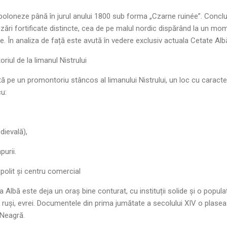
poloneze până în jurul anului 1800 sub forma „Czarne ruinée”. Conclu
zări fortificate distincte, cea de pe malul nordic dispărând la un mo
. În analiza de față este avută în vedere exclusiv actuala Cetate Alb
riul de la limanul Nistrului
 pe un promontoriu stâncos al limanului Nistrului, un loc cu caracter
u:
ievală),
purii.
olit și centru comercial
ea Albă este deja un oraș bine conturat, cu instituții solide și o popul
i, ruși, evrei. Documentele din prima jumătate a secolului XIV o plasea
 Neagră.