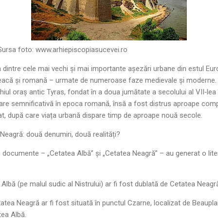
rsa foto:
www.arhiepiscopiasucevei.ro
 dintre cele mai vechi și mai importante așezări urbane din estul Euro
reacă și romană – urmate de numeroase faze medievale și moderne. 
iul oraș antic Tyras, fondat în a doua jumătate a secolului al VII‑lea 
re semnificativă în epoca romană, însă a fost distrus aproape complet
zat, după care viața urbană dispare timp de aproape nouă secole.
 Neagră: două denumiri, două realități?
in documente – „Cetatea Albă” și „Cetatea Neagră” – au generat o lite
 Albă (pe malul sudic al Nistrului) ar fi fost dublată de Cetatea Neagr
etatea Neagră ar fi fost situată în punctul Czarne, localizat de Beaupl
tea Albă.