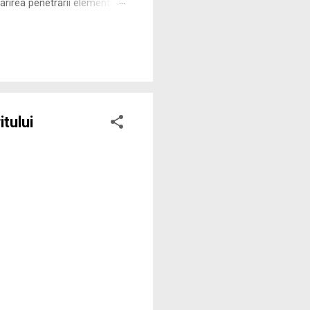
rirea penetrării elementului
 ne permite să măsurăm cu
tului