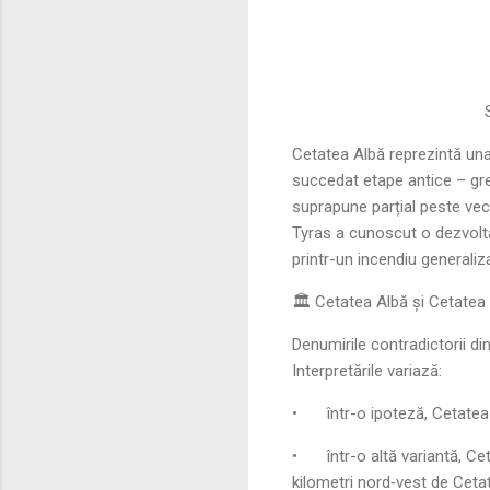
Su
Cetatea Albă reprezintă una
succedat etape antice – g
suprapune parțial peste vech
Tyras a cunoscut o dezvolta
printr-un incendiu generali
🏛️ Cetatea Albă și Cetatea
Denumirile contradictorii d
Interpretările variază:
•
într-o ipoteză, Cetatea
•
într-o altă variantă, C
kilometri nord‑vest de Ceta