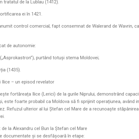
n tratatul de la Lublau (1412).
ortificarea ei în 1421.
 anumit control comercial, fapt consemnat de Walerand de Wavrin, c
icat de autonomie:
(„Asprokastron”), purtând totuși stema Moldovei;
ția (1435).
 Ilice – un episod revelator
ște fortăreața Ilice (Lerici) de la gurile Niprului, demonstrând capacit
i, este foarte probabil ca Moldova să fi sprijinit operațiunea, având i
. Refuzul ulterior al lui Ștefan cel Mare de a recunoaște stăpânirea
ei.
XV: de la Alexandru cel Bun la Ștefan cel Mare
ne documentate și se desfășoară în etape: