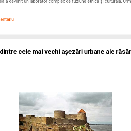
 a devenit un laborator complex de fuziune etnică și culturală. Urmă
nilor romani ( cives Romani ) în țesutul urban și rural dobrogean –
ul procesului de rom...
mentariu
dintre cele mai vechi așezări urbane ale răsări