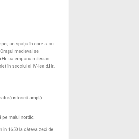
pei, un spațiu în care s-au
Orașul medieval se
î.Hr. ca emporiu milesian.
 în secolul al IV‑lea d.Hr.,
ratură istorică amplă.
ă pe malul nordic;
an în 1650 la câteva zeci de