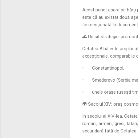
Acest punct apare pe hărți 
este că au existat două așe
fie menționată în documente
🌊 Un sit strategic: promonto
Cetatea Albă este amplasată
excepționale, comparabile c
•
Constantinopol,
•
Smederevo (Serbia med
•
unele orașe rusești tim
🌍 Secolul XIV: oraș cosmop
În secolul al XIV‑lea, Cetat
români, armeni, greci, tătar
secundară față de Cetatea