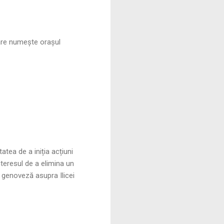
are numește orașul
atea de a iniția acțiuni
nteresul de a elimina un
 genoveză asupra Ilicei