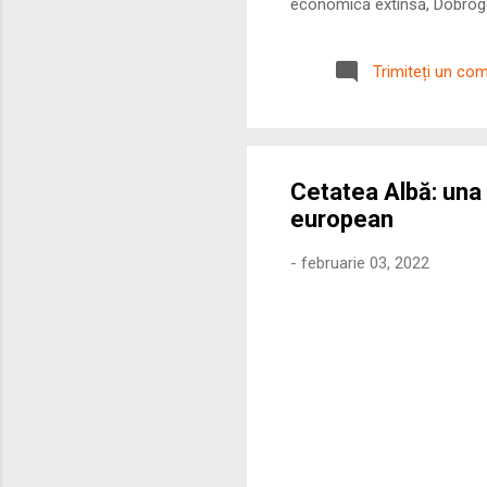
economică extinsă, Dobrogea
roman – în special a cetățe
precizie profunzimea și ritm
Trimiteți un co
Cetatea Albă: una 
european
-
februarie 03, 2022