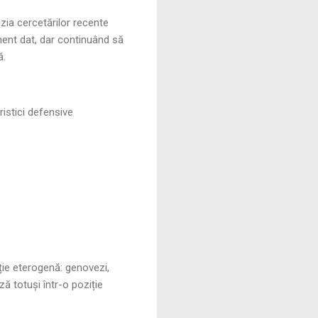
zia cercetărilor recente
ment dat, dar continuând să
ă.
istici defensive
ație eterogenă: genovezi,
ză totuși într-o poziție