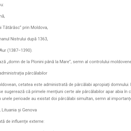
u:
nă,
ui Tătărăsc” prin Moldova,
imanul Nistrului după 1363,
 Aur (1387–1390).
ază „domn de la Plonini până la Mare”, semn al controlului moldovenes
administrația pârcălabilor
oldovean, cetatea este administrată de pârcălabi apropiați domnului.
e sugerează că primele mențiuni certe ale pârcălabilor apar abia în co
n unele perioade au existat doi pârcălabi simultan, semn al importanțe
, Lituania și Genova
tă de influențe externe: