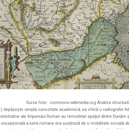
ns.wikimedia.org Analiza structurilor socia
r.) depășește simpla curiozitate academică; ea oferă o radiografie fid
inistrative ale Imperiului Roman au remodelat spațiul dintre Dunăre 
 excepțională a lumii romane era susținută de o mobilitate socială di