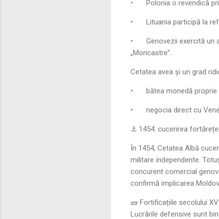
•
Polonia o revendică pri
•
Lituania participă la ref
•
Genovezii exercită un
„Moncastre”.
Cetatea avea și un grad rid
•
bătea monedă proprie 
•
negocia direct cu Vene
⚓ 1454: cucerirea fortăreței
În 1454, Cetatea Albă cucere
militare independente. Totuș
concurent comercial genovez
confirmă implicarea Moldov
🧱 Fortificațiile secolului 
Lucrările defensive sunt bi