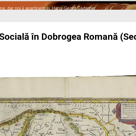
tine, dar noi ii apartinem ei. Hans-Georg Gadamer
 Socială în Dobrogea Romană (Seco