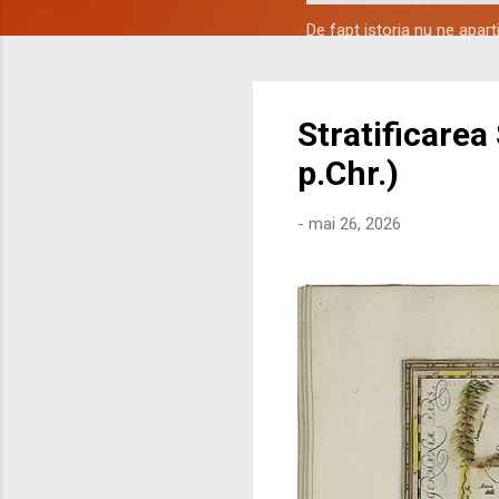
De fapt istoria nu ne apar
Stratificarea
p.Chr.)
-
mai 26, 2026