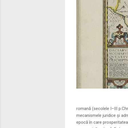
Sursa foto: commo
romană (secolele I–III p.Ch
mecanismele juridice și adm
epocă în care prosperitatea