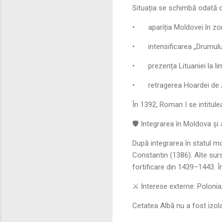
Situația se schimbă odată c
•
apariția Moldovei în zo
•
intensificarea „Drumul
•
prezența Lituaniei la l
•
retragerea Hoardei de
În 1392, Roman I se intitule
🛡️ Integrarea în Moldova și 
După integrarea în statul m
Constantin (1386). Alte surs
fortificare din 1439–1443. Î
⚔️ Interese externe: Polonia
Cetatea Albă nu a fost izola