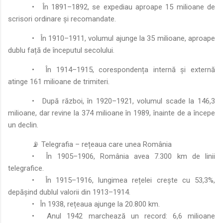
•
În 1891–1892, se expediau aproape 15 milioane de
scrisori ordinare și recomandate.
•
În 1910–1911, volumul ajunge la 35 milioane, aproape
dublu față de începutul secolului.
•
În 1914–1915, corespondența internă și externă
atinge 161 milioane de trimiteri.
•
După război, în 1920–1921, volumul scade la 146,3
milioane, dar revine la 374 milioane în 1989, înainte de a începe
un declin.
📡 Telegrafia – rețeaua care unea România
•
În 1905–1906, România avea 7.300 km de linii
telegrafice.
•
În 1915–1916, lungimea rețelei crește cu 53,3%,
depășind dublul valorii din 1913–1914.
•
În 1938, rețeaua ajunge la 20.800 km.
•
Anul 1942 marchează un record: 6,6 milioane