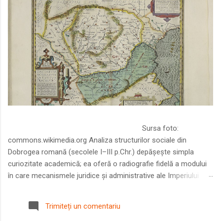
Sursa foto:
commons.wikimedia.org Analiza structurilor sociale din
Dobrogea romană (secolele I–III p.Chr.) depășește simpla
curiozitate academică; ea oferă o radiografie fidelă a modului
în care mecanismele juridice și administrative ale Imperiului
Roman au remodelat spațiul dintre Dunăre și Marea Neagră.
Într-o epocă în care prosperitatea excepțională a lumii romane
Trimiteți un comentariu
era susținută de o mobilitate socială dinamică și de o libertate