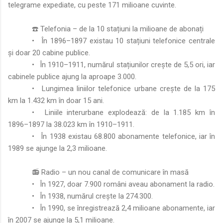
telegrame expediate, cu peste 171 milioane cuvinte.
☎️ Telefonia – de la 10 stațiuni la milioane de abonați
•
În 1896–1897 existau 10 stațiuni telefonice centrale
și doar 20 cabine publice.
•
În 1910–1911, numărul stațiunilor crește de 5,5 ori, iar
cabinele publice ajung la aproape 3.000.
•
Lungimea liniilor telefonice urbane crește de la 175
km la 1.432 km în doar 15 ani.
•
Liniile interurbane explodează: de la 1.185 km în
1896–1897 la 38.023 km în 1910–1911.
•
În 1938 existau 68.800 abonamente telefonice, iar în
1989 se ajunge la 2,3 milioane.
📻 Radio – un nou canal de comunicare în masă
•
În 1927, doar 7.900 români aveau abonament la radio.
•
În 1938, numărul crește la 274.300.
•
În 1990, se înregistrează 2,4 milioane abonamente, iar
în 2007 se ajunge la 5,1 milioane.