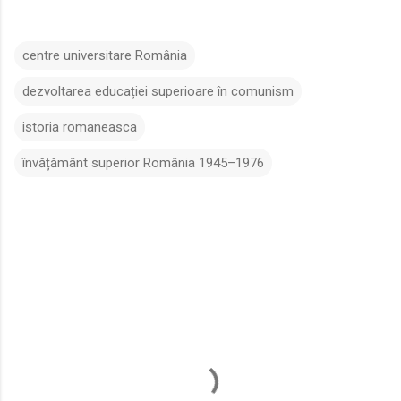
centre universitare România
dezvoltarea educației superioare în comunism
istoria romaneasca
învățământ superior România 1945–1976
C
o
m
e
n
t
a
r