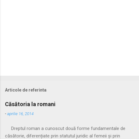
i
i
Articole de referinta
Căsătoria la romani
-
aprilie 16, 2014
Dreptul roman a cunoscut două forme fundamentale de
căsătorie, diferențiate prin statutul juridic al femeii și prin