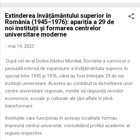
economică extinsă, Dobrogea a devenit un laborator complex
de fuziune etnică și culturală. Urmărirea penetrării elementului
Extinderea învățământului superior în
roman – în special a cetățenilor romani ( cives Romani ) în
România (1945–1976): apariția a 29 de
țesutul urban și rural dobrogean – ne permite să măsurăm cu
noi instituții și formarea centrelor
precizie profunzimea și ritmul procesului de rom...
universitare moderne
-
mai 19, 2022
După cel de‑al Doilea Război Mondial, România a cunoscut o
perioadă intensă de expansiune a învățământului superior, în
special între 1945 și 1976, când au fost înființate 29 de noi
instituții universitare. Acestea au contribuit la dezvoltarea unor
centre universitare regionale, menite să răspundă nevoilor
economice, sociale și culturale ale țării aflate în plină
transformare.
Instituțiile care funcționau în aceeași localitate formau
împreună centrul universitar, consolidând profilul academic al
regiunii respective.