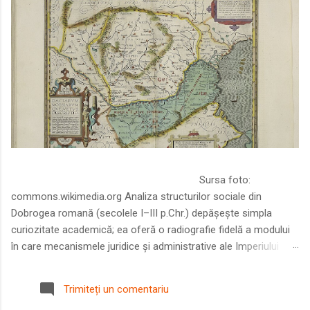
Sursa foto:
commons.wikimedia.org Analiza structurilor sociale din
Dobrogea romană (secolele I–III p.Chr.) depășește simpla
curiozitate academică; ea oferă o radiografie fidelă a modului
în care mecanismele juridice și administrative ale Imperiului
Roman au remodelat spațiul dintre Dunăre și Marea Neagră.
Într-o epocă în care prosperitatea excepțională a lumii romane
Trimiteți un comentariu
era susținută de o mobilitate socială dinamică și de o libertate