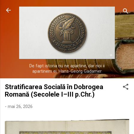
Treceți la conținutul principal
De fapt istoria nu ne apartine, dar noi ii
apartinem ei. Hans-Georg Gadamer
Stratificarea Socială în Dobrogea
Romană (Secolele I–III p.Chr.)
-
mai 26, 2026