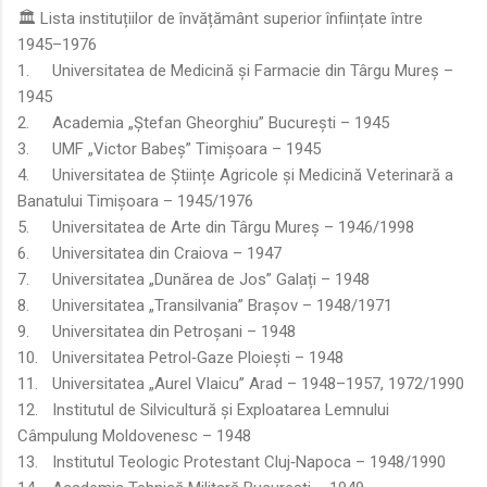
🏛️ Lista instituțiilor de învățământ superior înființate între
1945–1976
1.
Universitatea de Medicină și Farmacie din Târgu Mureș –
1945
2.
Academia „Ștefan Gheorghiu” București – 1945
3.
UMF „Victor Babeș” Timișoara – 1945
4.
Universitatea de Științe Agricole și Medicină Veterinară a
Banatului Timișoara – 1945/1976
5.
Universitatea de Arte din Târgu Mureș – 1946/1998
6.
Universitatea din Craiova – 1947
7.
Universitatea „Dunărea de Jos” Galați – 1948
8.
Universitatea „Transilvania” Brașov – 1948/1971
9.
Universitatea din Petroșani – 1948
10.
Universitatea Petrol‑Gaze Ploiești – 1948
11.
Universitatea „Aurel Vlaicu” Arad – 1948–1957, 1972/1990
12.
Institutul de Silvicultură și Exploatarea Lemnului
Câmpulung Moldovenesc – 1948
13.
Institutul Teologic Protestant Cluj‑Napoca – 1948/1990