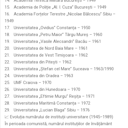
14.
Academia Tehnică Militară București – 1949
15.
Academia de Poliție „Al. I. Cuza” București – 1949
16.
Academia Forțelor Terestre „Nicolae Bălcescu” Sibiu –
1949
17.
Universitatea „Ovidius” Constanța – 1950
18.
Universitatea „Petru Maior” Târgu Mureș – 1960
19.
Universitatea „Vasile Alecsandri” Bacău – 1961
20.
Universitatea de Nord Baia Mare – 1961
21.
Universitatea de Vest Timișoara – 1962
22.
Universitatea din Pitești – 1962
23.
Universitatea „Ștefan cel Mare” Suceava – 1963/1990
24.
Universitatea din Oradea – 1963
25.
UMF Craiova – 1970
26.
Universitatea din Hunedoara – 1970
27.
Universitatea „Eftimie Murgu” Reșița – 1971
28.
Universitatea Maritimă Constanța – 1972
29.
Universitatea „Lucian Blaga” Sibiu – 1976
📈 Evoluția numărului de instituții universitare (1945–1989)
În perioada comunistă, numărul instituțiilor de învățământ