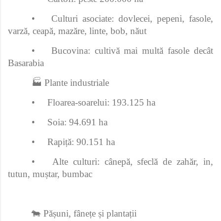
•
Culturi asociate: dovlecei, pepeni, fasole,
varză, ceapă, mazăre, linte, bob, năut
•
Bucovina: cultivă mai multă fasole decât
Basarabia
🏭 Plante industriale
•
Floarea-soarelui: 193.125 ha
•
Soia: 94.691 ha
•
Rapiță: 90.151 ha
•
Alte culturi: cânepă, sfeclă de zahăr, in,
tutun, muștar, bumbac
🐄 Pășuni, fânețe și plantații