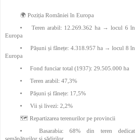
🌍 Poziția României în Europa
•
Teren arabil: 12.269.362 ha → locul 6 în
Europa
•
Pășuni și fânețe: 4.318.957 ha → locul 8 în
Europa
•
Fond funciar total (1937): 29.505.000 ha
•
Teren arabil: 47,3%
•
Pășuni și fânețe: 17,5%
•
Vii și livezi: 2,2%
🗺️ Repartizarea terenurilor pe provincii
•
Basarabia: 68% din teren dedicat
semănăturilor și sădirilor