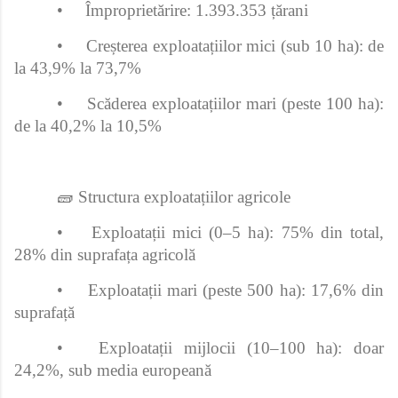
•
Împroprietărire: 1.393.353 țărani
•
Creșterea exploatațiilor mici (sub 10 ha): de
la 43,9% la 73,7%
•
Scăderea exploatațiilor mari (peste 100 ha):
de la 40,2% la 10,5%
🧱 Structura exploatațiilor agricole
•
Exploatații mici (0–5 ha): 75% din total,
28% din suprafața agricolă
•
Exploatații mari (peste 500 ha): 17,6% din
suprafață
•
Exploatații mijlocii (10–100 ha): doar
24,2%, sub media europeană