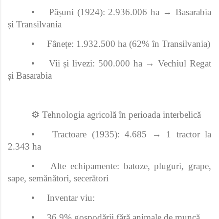
•
Pășuni (1924): 2.936.006 ha → Basarabia
și Transilvania
•
Fânețe: 1.932.500 ha (62% în Transilvania)
•
Vii și livezi: 500.000 ha → Vechiul Regat
și Basarabia
⚙️ Tehnologia agricolă în perioada interbelică
•
Tractoare (1935): 4.685 → 1 tractor la
2.343 ha
•
Alte echipamente: batoze, pluguri, grape,
sape, semănători, secerători
•
Inventar viu:
•
36,9% gospodării fără animale de muncă