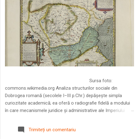
Sursa foto:
commons.wikimedia.org Analiza structurilor sociale din
Dobrogea romană (secolele I–III p.Chr.) depășește simpla
curiozitate academică; ea oferă o radiografie fidelă a modului
în care mecanismele juridice și administrative ale Imperiului
Roman au remodelat spațiul dintre Dunăre și Marea Neagră.
Într-o epocă în care prosperitatea excepțională a lumii romane
Trimiteți un comentariu
era susținută de o mobilitate socială dinamică și de o libertate