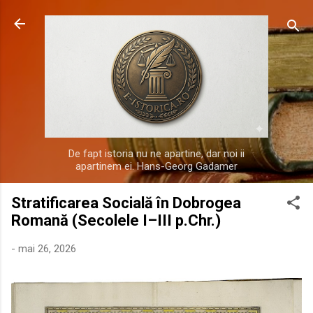
Treceți la conținutul principal
De fapt istoria nu ne apartine, dar noi ii
apartinem ei. Hans-Georg Gadamer
Stratificarea Socială în Dobrogea
Romană (Secolele I–III p.Chr.)
-
mai 26, 2026