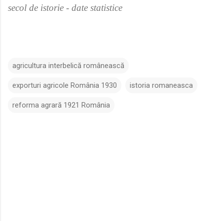
secol de istorie - date statistice
agricultura interbelică românească
exporturi agricole România 1930
istoria romaneasca
reforma agrară 1921 România
C
o
m
e
n
t
a