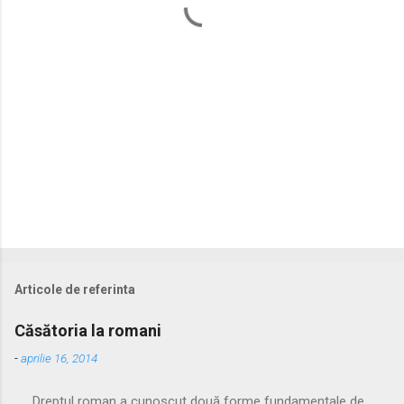
r
i
i
Articole de referinta
Căsătoria la romani
-
aprilie 16, 2014
Dreptul roman a cunoscut două forme fundamentale de