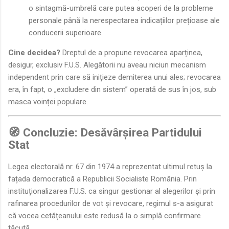
o sintagmă-umbrelă care putea acoperi de la probleme
personale până la nerespectarea indicațiilor prețioase ale
conducerii superioare.
Cine decidea?
Dreptul de a propune revocarea aparținea,
desigur, exclusiv F.U.S. Alegătorii nu aveau niciun mecanism
independent prin care să inițieze demiterea unui ales; revocarea
era, în fapt, o „excludere din sistem” operată de sus în jos, sub
masca voinței populare.
🧭 Concluzie: Desăvârșirea Partidului
Stat
Legea electorală nr. 67 din 1974 a reprezentat ultimul retuș la
fațada democratică a Republicii Socialiste România. Prin
instituționalizarea F.U.S. ca singur gestionar al alegerilor și prin
rafinarea procedurilor de vot și revocare, regimul s-a asigurat
că vocea cetățeanului este redusă la o simplă confirmare
tăcută.