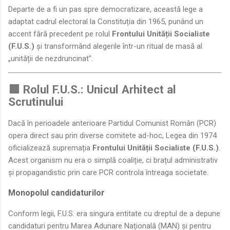
Departe de a fi un pas spre democratizare, această lege a
adaptat cadrul electoral la Constituția din 1965, punând un
accent fără precedent pe rolul
Frontului Unității Socialiste
(F.U.S.)
și transformând alegerile într-un ritual de masă al
„unității de nezdruncinat”.
🟥 Rolul F.U.S.: Unicul Arhitect al
Scrutinului
Dacă în perioadele anterioare Partidul Comunist Român (PCR)
opera direct sau prin diverse comitete ad-hoc, Legea din 1974
oficializează supremația
Frontului Unității Socialiste (F.U.S.)
.
Acest organism nu era o simplă coaliție, ci brațul administrativ
și propagandistic prin care PCR controla întreaga societate.
Monopolul candidaturilor
Conform legii, F.U.S. era singura entitate cu dreptul de a depune
candidaturi pentru Marea Adunare Națională (MAN) și pentru