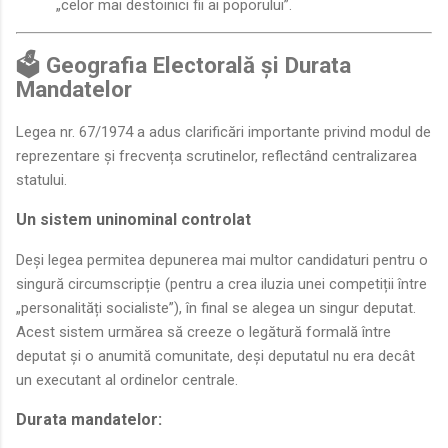
„celor mai destoinici fii ai poporului”.
🗳️ Geografia Electorală și Durata
Mandatelor
Legea nr. 67/1974 a adus clarificări importante privind modul de
reprezentare și frecvența scrutinelor, reflectând centralizarea
statului.
Un sistem uninominal controlat
Deși legea permitea depunerea mai multor candidaturi pentru o
singură circumscripție (pentru a crea iluzia unei competiții între
„personalități socialiste”), în final se alegea un singur deputat.
Acest sistem urmărea să creeze o legătură formală între
deputat și o anumită comunitate, deși deputatul nu era decât
un executant al ordinelor centrale.
Durata mandatelor: