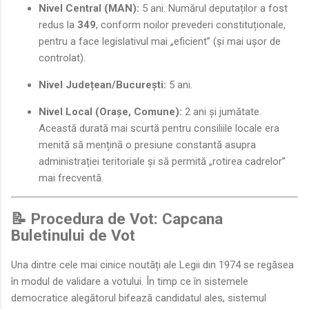
Nivel Central (MAN):
5 ani. Numărul deputaților a fost
redus la
349
, conform noilor prevederi constituționale,
pentru a face legislativul mai „eficient” (și mai ușor de
controlat).
Nivel Județean/București:
5 ani.
Nivel Local (Orașe, Comune):
2 ani și jumătate.
Această durată mai scurtă pentru consiliile locale era
menită să mențină o presiune constantă asupra
administrației teritoriale și să permită „rotirea cadrelor”
mai frecventă.
📝 Procedura de Vot: Capcana
Buletinului de Vot
Una dintre cele mai cinice noutăți ale Legii din 1974 se regăsea
în modul de validare a votului. În timp ce în sistemele
democratice alegătorul bifează candidatul ales, sistemul