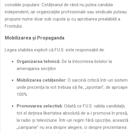
consiliile populare. Cetățeanul de rând nu putea candida
independent, iar organizațiile profesionale sau sindicale puteau
propune nume doar sub cupola și cu aprobarea prealabilă a
Frontului.
Mobilizarea și Propaganda
Legea stabilea explicit că F.U.S. este responsabil de:
Organizarea tehnică:
De la întocmirea listelor la
amenajarea secțiilor.
Mobilizarea cetățenilor:
O sarcină critică într-un sistem
unde prezența la vot trebuia să fie, „spontan”, de aproape
100%.
Promovarea selectivă:
Odată ce F.U.S. valida candidații,
tot el deținea libertatea absolută de a-i promova în presă,
la radio și televiziune. Într-un regim fără opoziție, această
„campanie” nu era despre alegere, ci despre prezentarea