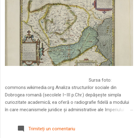
Sursa foto:
commons.wikimedia.org Analiza structurilor sociale din
Dobrogea romană (secolele I–III p.Chr.) depășește simpla
curiozitate academică; ea oferă o radiografie fidelă a modului
în care mecanismele juridice și administrative ale Imperiului
Roman au remodelat spațiul dintre Dunăre și Marea Neagră.
Într-o epocă în care prosperitatea excepțională a lumii romane
Trimiteți un comentariu
era susținută de o mobilitate socială dinamică și de o libertate