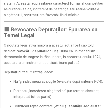
sistem. Această regulă întărea caracterul formal al competiției,
asigurându-se că, indiferent de neatenția sau reaua-voință a
alegătorului, rezultatul era favorabil liniei oficiale.
🟥 Revocarea Deputaților: Epurarea cu
Temei Legal
O noutate legislativă majoră a acestui act a fost capitolul
dedicat
revocării deputaților
. Deși sună ca un mecanism
democratic de tragere la răspundere, în contextul anului 1974,
acesta era un instrument de disciplinare politică.
Deputații puteau fi retrași dacă:
Nu își îndeplineau atribuțiile (evaluate după criteriile PCR).
Pierdeau „încrederea alegătorilor” (un termen abstract,
interpretat tot de partid).
Comiteau fapte contrare
„eticii și echității socialiste”
–