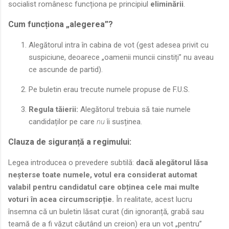
socialist românesc funcționa pe principiul
eliminării
.
Cum funcționa „alegerea”?
Alegătorul intra în cabina de vot (gest adesea privit cu
suspiciune, deoarece „oamenii muncii cinstiți” nu aveau
ce ascunde de partid).
Pe buletin erau trecute numele propuse de F.U.S.
Regula tăierii:
Alegătorul trebuia să taie numele
candidaților pe care
nu
îi susținea.
Clauza de siguranță a regimului:
Legea introducea o prevedere subtilă:
dacă alegătorul lăsa
neșterse toate numele, votul era considerat automat
valabil pentru candidatul care obținea cele mai multe
voturi în acea circumscripție.
În realitate, acest lucru
însemna că un buletin lăsat curat (din ignoranță, grabă sau
teamă de a fi văzut căutând un creion) era un vot „pentru”