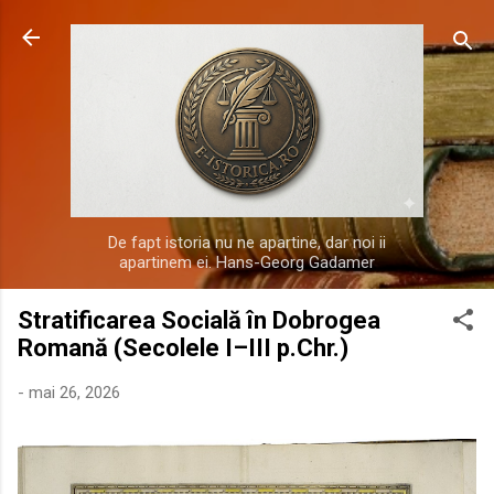
Treceți la conținutul principal
De fapt istoria nu ne apartine, dar noi ii
apartinem ei. Hans-Georg Gadamer
Stratificarea Socială în Dobrogea
Romană (Secolele I–III p.Chr.)
-
mai 26, 2026