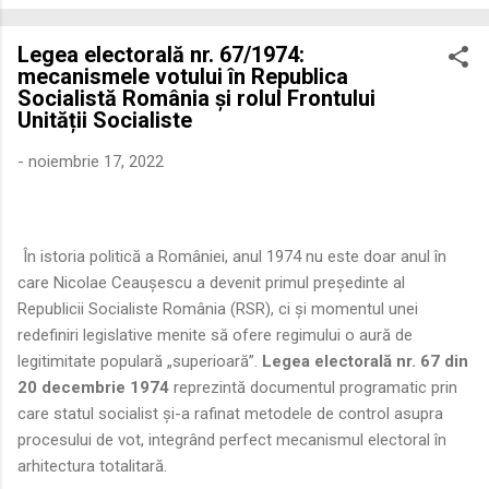
economică extinsă, Dobrogea a devenit un laborator complex
de fuziune etnică și culturală. Urmărirea penetrării elementului
Legea electorală nr. 67/1974:
roman – în special a cetățenilor romani ( cives Romani ) în
mecanismele votului în Republica
țesutul urban și rural dobrogean – ne permite să măsurăm cu
Socialistă România și rolul Frontului
precizie profunzimea și ritmul procesului de rom...
Unității Socialiste
-
noiembrie 17, 2022
În istoria politică a României, anul 1974 nu este doar anul în
care Nicolae Ceaușescu a devenit primul președinte al
Republicii Socialiste România (RSR), ci și momentul unei
redefiniri legislative menite să ofere regimului o aură de
legitimitate populară „superioară”.
Legea electorală nr. 67 din
20 decembrie 1974
reprezintă documentul programatic prin
care statul socialist și-a rafinat metodele de control asupra
procesului de vot, integrând perfect mecanismul electoral în
arhitectura totalitară.