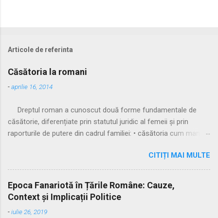
Articole de referinta
Căsătoria la romani
-
aprilie 16, 2014
Dreptul roman a cunoscut două forme fundamentale de
căsătorie, diferențiate prin statutul juridic al femeii și prin
raporturile de putere din cadrul familiei: • căsătoria cum manus
• căsătoria sine manu Multă vreme, singura formă recunoscută
CITIȚI MAI MULTE
și practicată a fost căsătoria cu manus, prin care femeia
trecea sub autoritatea soțului, devenind parte a familiei
acestuia. Spre sfârșitul Republicii, tot mai multe femei au
Epoca Fanariotă în Țările Române: Cauze,
început să evite această subordonare, trăind în uniuni
Context și Implicații Politice
nelegitime. Pentru a limita fenomenul, romanii au recunoscut și
-
iulie 26, 2019
căsătoria fără manus, care permitea femeii să rămână sub