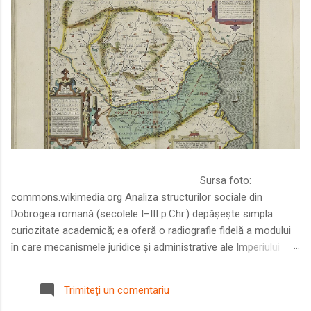
Sursa foto:
commons.wikimedia.org Analiza structurilor sociale din
Dobrogea romană (secolele I–III p.Chr.) depășește simpla
curiozitate academică; ea oferă o radiografie fidelă a modului
în care mecanismele juridice și administrative ale Imperiului
Roman au remodelat spațiul dintre Dunăre și Marea Neagră.
Într-o epocă în care prosperitatea excepțională a lumii romane
Trimiteți un comentariu
era susținută de o mobilitate socială dinamică și de o libertate