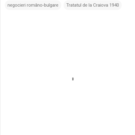
negocieri româno‑bulgare
Tratatul de la Craiova 1940
C
o
m
e
n
t
a
r
i
i