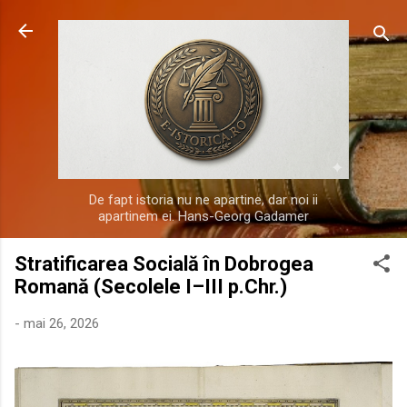
Treceți la conținutul principal
De fapt istoria nu ne apartine, dar noi ii
apartinem ei. Hans-Georg Gadamer
Stratificarea Socială în Dobrogea
Romană (Secolele I–III p.Chr.)
-
mai 26, 2026