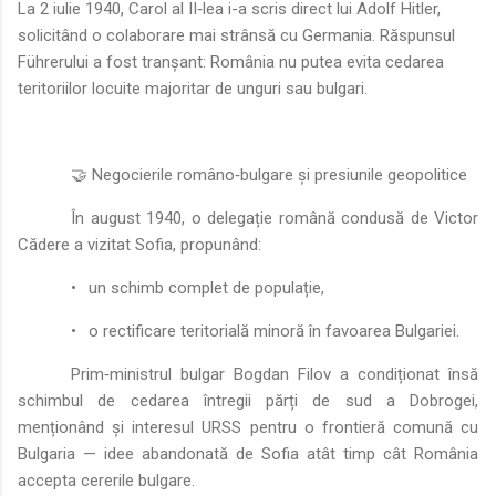
La 2 iulie 1940, Carol al II‑lea i-a scris direct lui Adolf Hitler,
solicitând o colaborare mai strânsă cu Germania. Răspunsul
Führerului a fost tranșant: România nu putea evita cedarea
teritoriilor locuite majoritar de unguri sau bulgari.
🤝 Negocierile româno‑bulgare și presiunile geopolitice
În august 1940, o delegație română condusă de Victor
Cădere a vizitat Sofia, propunând:
•
un schimb complet de populație,
•
o rectificare teritorială minoră în favoarea Bulgariei.
Prim‑ministrul bulgar Bogdan Filov a condiționat însă
schimbul de cedarea întregii părți de sud a Dobrogei,
menționând și interesul URSS pentru o frontieră comună cu
Bulgaria — idee abandonată de Sofia atât timp cât România
accepta cererile bulgare.