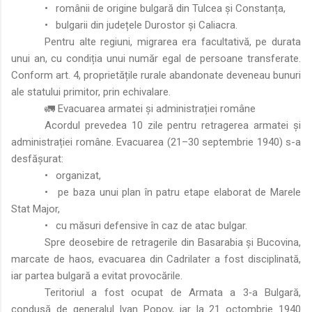
•
românii de origine bulgară din Tulcea și Constanța,
•
bulgarii din județele Durostor și Caliacra.
Pentru alte regiuni, migrarea era facultativă, pe durata
unui an, cu condiția unui număr egal de persoane transferate.
Conform art. 4, proprietățile rurale abandonate deveneau bunuri
ale statului primitor, prin echivalare.
🚛 Evacuarea armatei și administrației române
Acordul prevedea 10 zile pentru retragerea armatei și
administrației române. Evacuarea (21–30 septembrie 1940) s-a
desfășurat:
•
organizat,
•
pe baza unui plan în patru etape elaborat de Marele
Stat Major,
•
cu măsuri defensive în caz de atac bulgar.
Spre deosebire de retragerile din Basarabia și Bucovina,
marcate de haos, evacuarea din Cadrilater a fost disciplinată,
iar partea bulgară a evitat provocările.
Teritoriul a fost ocupat de Armata a 3‑a Bulgară,
condusă de generalul Ivan Popov, iar la 21 octombrie 1940