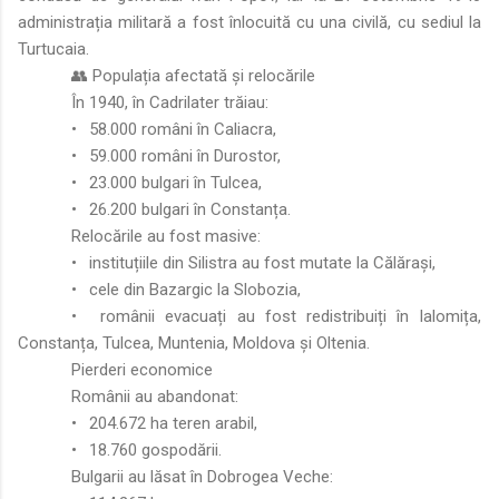
administrația militară a fost înlocuită cu una civilă, cu sediul la
Turtucaia.
👥 Populația afectată și relocările
În 1940, în Cadrilater trăiau:
•
58.000 români în Caliacra,
•
59.000 români în Durostor,
•
23.000 bulgari în Tulcea,
•
26.200 bulgari în Constanța.
Relocările au fost masive:
•
instituțiile din Silistra au fost mutate la Călărași,
•
cele din Bazargic la Slobozia,
•
românii evacuați au fost redistribuiți în Ialomița,
Constanța, Tulcea, Muntenia, Moldova și Oltenia.
Pierderi economice
Românii au abandonat:
•
204.672 ha teren arabil,
•
18.760 gospodării.
Bulgarii au lăsat în Dobrogea Veche: