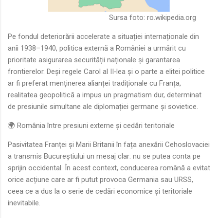
Sursa foto:
ro.wikipedia.org
Pe fondul deteriorării accelerate a situației internaționale din
anii 1938–1940, politica externă a României a urmărit cu
prioritate asigurarea securității naționale și garantarea
frontierelor. Deși regele Carol al II‑lea și o parte a elitei politice
ar fi preferat menținerea alianței tradiționale cu Franța,
realitatea geopolitică a impus un pragmatism dur, determinat
de presiunile simultane ale diplomației germane și sovietice.
🌍 România între presiuni externe și cedări teritoriale
Pasivitatea Franței și Marii Britanii în fața anexării Cehoslovaciei
a transmis Bucureștiului un mesaj clar: nu se putea conta pe
sprijin occidental. În acest context, conducerea română a evitat
orice acțiune care ar fi putut provoca Germania sau URSS,
ceea ce a dus la o serie de cedări economice și teritoriale
inevitabile.