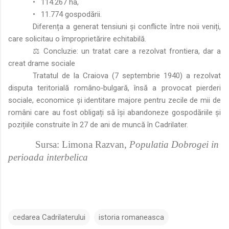
•
114.267 ha,
•
11.774 gospodării.
Diferența a generat tensiuni și conflicte între noii veniți,
care solicitau o împroprietărire echitabilă.
⚖️ Concluzie: un tratat care a rezolvat frontiera, dar a
creat drame sociale
Tratatul de la Craiova (7 septembrie 1940) a rezolvat
disputa teritorială româno‑bulgară, însă a provocat pierderi
sociale, economice și identitare majore pentru zecile de mii de
români care au fost obligați să își abandoneze gospodăriile și
pozițiile construite în 27 de ani de muncă în Cadrilater.
Sursa: Limona Razvan,
Populatia Dobrogei in
perioada interbelica
cedarea Cadrilaterului
istoria romaneasca