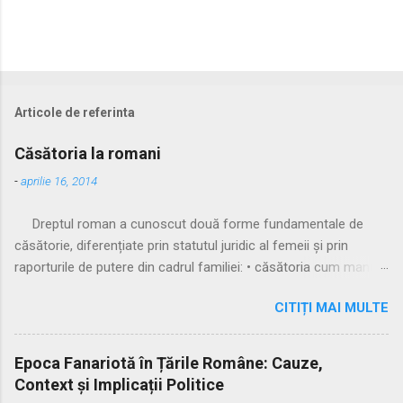
Articole de referinta
Căsătoria la romani
-
aprilie 16, 2014
Dreptul roman a cunoscut două forme fundamentale de
căsătorie, diferențiate prin statutul juridic al femeii și prin
raporturile de putere din cadrul familiei: • căsătoria cum manus
• căsătoria sine manu Multă vreme, singura formă recunoscută
CITIȚI MAI MULTE
și practicată a fost căsătoria cu manus, prin care femeia
trecea sub autoritatea soțului, devenind parte a familiei
acestuia. Spre sfârșitul Republicii, tot mai multe femei au
Epoca Fanariotă în Țările Române: Cauze,
început să evite această subordonare, trăind în uniuni
Context și Implicații Politice
nelegitime. Pentru a limita fenomenul, romanii au recunoscut și