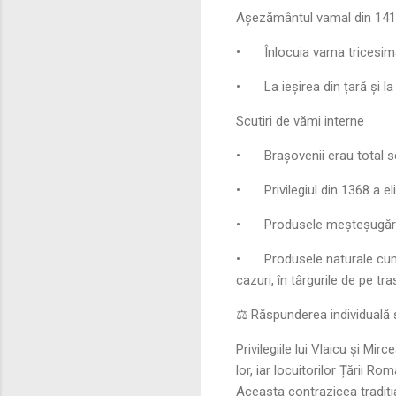
Așezământul vamal din 14
•
Înlocuia vama tricesima
•
La ieșirea din țară și l
Scutiri de vămi interne
•
Brașovenii erau total s
•
Privilegiul din 1368 a e
•
Produsele meșteșugăreșt
•
Produsele naturale cum
cazuri, în târgurile de pe tra
⚖️ Răspunderea individuală ș
Privilegiile lui Vlaicu și Mi
lor, iar locuitorilor Țării R
Aceasta contrazicea tradiți