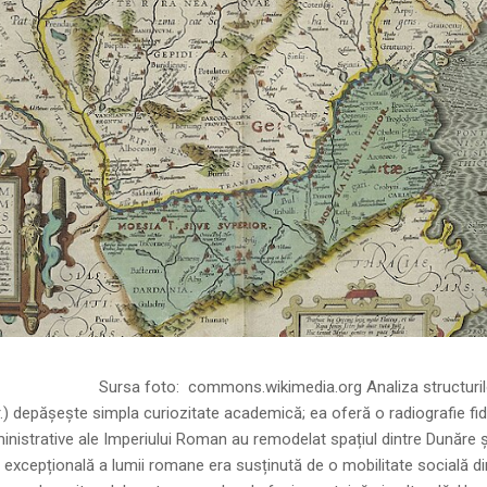
ns.wikimedia.org Analiza structurilor socia
r.) depășește simpla curiozitate academică; ea oferă o radiografie fid
inistrative ale Imperiului Roman au remodelat spațiul dintre Dunăre 
 excepțională a lumii romane era susținută de o mobilitate socială di