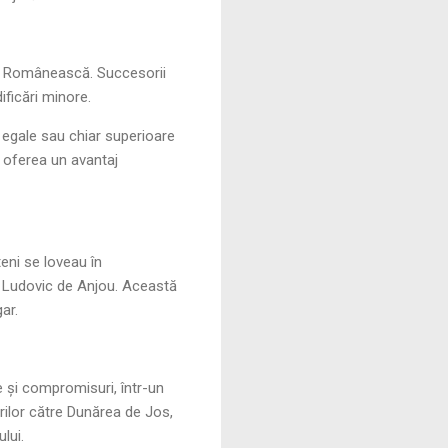
ara Românească. Succesorii
ficări minore.
ri egale sau chiar superioare
e oferea un avantaj
eni se loveau în
de Ludovic de Anjou. Această
ar.
e și compromisuri, într-un
rilor către Dunărea de Jos,
lui.