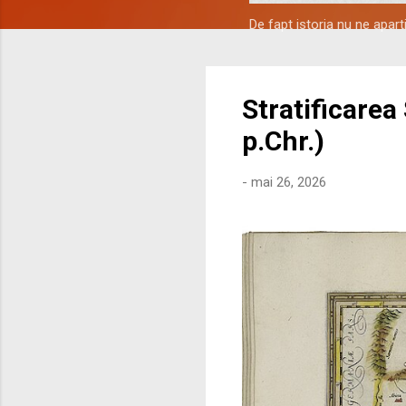
De fapt istoria nu ne apar
Stratificarea
p.Chr.)
-
mai 26, 2026