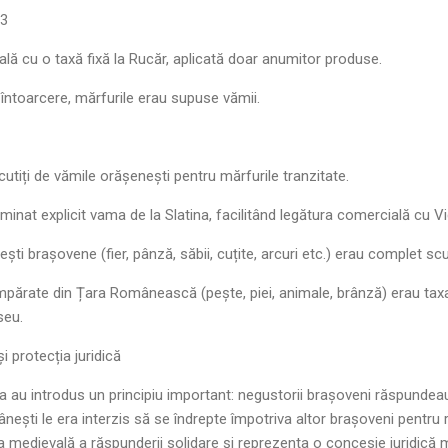
13
lă cu o taxă fixă la Rucăr, aplicată doar anumitor produse.
a întoarcere, mărfurile erau supuse vămii.
cutiți de vămile orășenești pentru mărfurile tranzitate.
liminat explicit vama de la Slatina, facilitând legătura comercială cu Vi
i brașovene (fier, pânză, săbii, cuțite, arcuri etc.) erau complet scu
părate din Țara Românească (pește, piei, animale, brânză) erau taxat
seu.
i protecția juridică
rcea au introdus un principiu important: negustorii brașoveni răspundeau
omânești le era interzis să se îndrepte împotriva altor brașoveni pentru 
a medievală a răspunderii solidare și reprezenta o concesie juridică 