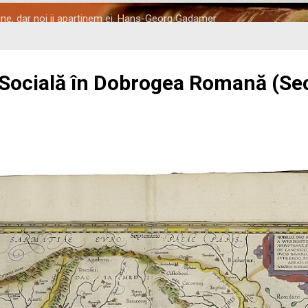
tine, dar noi ii apartinem ei. Hans-Georg Gadamer
 Socială în Dobrogea Romană (Seco