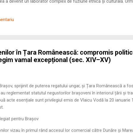
 a devenit un laborator complex de fuziune etnică și culturală. Urmă
nilor romani ( cives Romani ) în țesutul urban și rural dobrogean –
ul procesului de rom...
mentariu
venilor în Țara Românească: compromis politic
regim vamal excepțional (sec. XIV–XV)
Brașov, sprijinit de puterea regatului ungar, și Țara Românească a fos
au reglementat statutul negustorilor brașoveni în interiorul țării și tran
ă acte esențiale sunt privilegiul emis de Vlaicu Vodă la 20 ianuarie 
t.
ilegiat pentru Brașov
enilor vizau în primul rând accesul lor comercial către Dunăre și Mare