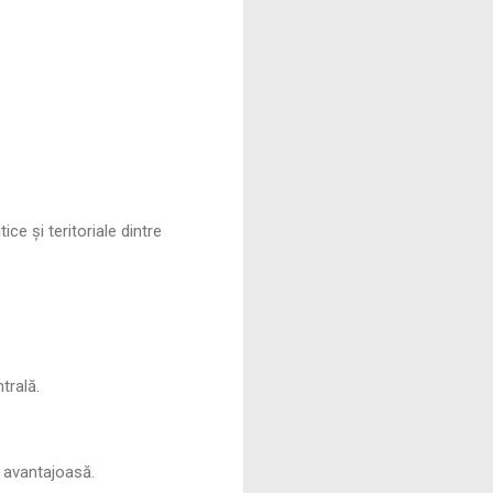
ice și teritoriale dintre
trală.
e avantajoasă.