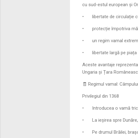
cu sud-estul european și Or
•
libertate de circulație c
•
protecție împotriva măs
•
un regim vamal extrem
•
libertate largă pe piața
Aceste avantaje reprezentau u
Ungaria și Țara Româneasc
🧾 Regimul vamal: Câmpulung
Privilegiul din 1368
•
Introducea o vamă tric
•
La ieșirea spre Dunăre,
•
Pe drumul Brăilei, bra