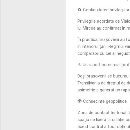
🔄 Continuitatea privilegiilo
Privilegiile acordate de Vl
lui Mircea au confirmat în 
În practică, brașovenii au fo
în interiorul țării. Regimul 
comparabil cu cel al negusto
⚠️ Un raport comercial prof
Deși brașovenii se bucurau 
Transilvania de dreptul de 
asimetrie a generat un raport
🌍 Consecințe geopolitice
Zona de contact teritorial 
spațiu de liberă circulație
acest control a fost obținu