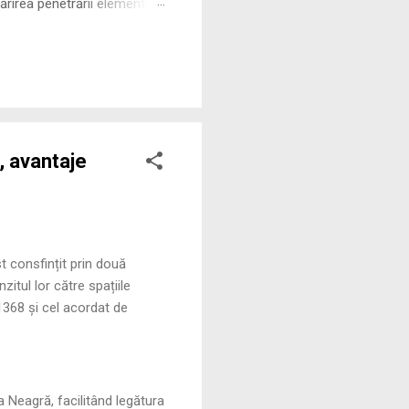
rirea penetrării elementului
 ne permite să măsurăm cu
, avantaje
t consfințit prin două
zitul lor către spațiile
1368 și cel acordat de
a Neagră, facilitând legătura