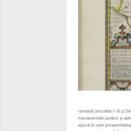
Sursa foto: commo
romană (secolele I–III p.Ch
mecanismele juridice și adm
epocă în care prosperitatea