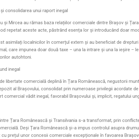
r și consolidarea unui raport inegal
aicu și Mircea au rămas baza relațiilor comerciale dintre Brașov și Ț
mod repetat aceste acte, păstrând esența lor și introducând doar modi
st asimilați localnicilor în comerțul extern și au beneficiat de dreptu
vamal, care impunea doar două taxe – una la intrare și una la ieșire – l
rilor autohtoni.
und inegal
de libertate comercială deplină în Țara Românească, negustorii munt
depozit al Brașovului, consolidat prin numeroase privilegii acordate 
 comercial vădit inegal, favorabil Brașovului și, implicit, regatului ung
dintre Țara Românească și Transilvania s-a transformat, prin conflict
 comercială. Deși Țara Românească și-a impus controlul asupra drumu
t cu prețul unor concesii comerciale excepționale în favoarea Brașovu