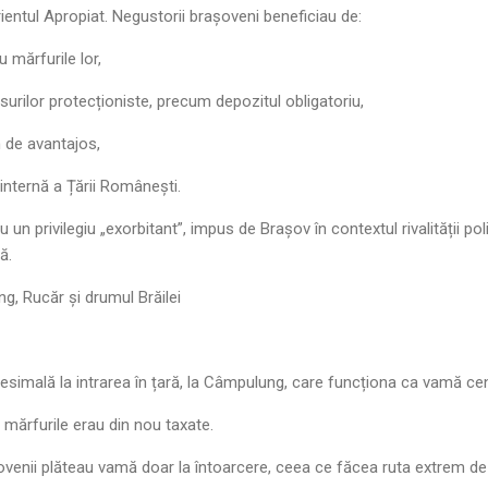
ientul Apropiat. Negustorii brașoveni beneficiau de:
u mărfurile lor,
urilor protecționiste, precum depozitul obligatoriu,
 de avantajos,
 internă a Țării Românești.
n privilegiu „exorbitant”, impus de Brașov în contextul rivalității polit
ă.
, Rucăr și drumul Brăilei
esimală la intrarea în țară, la Câmpulung, care funcționa ca vamă cen
 mărfurile erau din nou taxate.
șovenii plăteau vamă doar la întoarcere, ceea ce făcea ruta extrem d