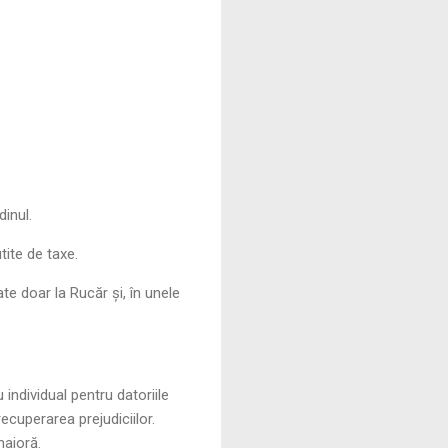
dinul.
tite de taxe.
e doar la Rucăr și, în unele
 individual pentru datoriile
recuperarea prejudiciilor.
majoră.