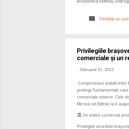
economică extinsă, Dobrogea
roman – în special a cetățe
precizie profunzimea și ritm
Trimiteți un co
Privilegiile brașo
comerciale și un 
-
februarie 01, 2023
Compromisul stabilit între 
privilegii fundamentale care 
comerciale externe. Cele dou
Mircea cel Bătrân la 6 augus
🏛️ Un statut comercial priv
Privilegiile acordate brașov