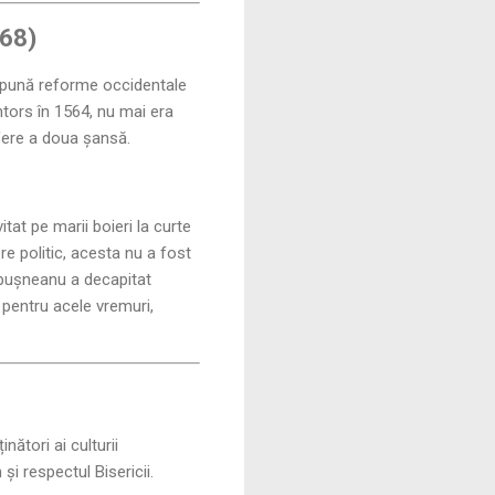
568)
mpună reforme occidentale
ntors în 1564, nu mai era
fere a doua șansă.
tat pe marii boieri la curte
re politic, acesta nu a fost
Lăpușneanu a decapitat
ă pentru acele vremuri,
nători ai culturii
și respectul Bisericii.