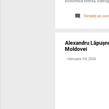
economică extinsă, Dobrogea
roman – în special a cetățe
precizie profunzimea și ritm
Trimiteți un co
Alexandru Lăpușn
Moldovei
-
februarie 04, 2026