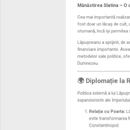
Mănăstirea Slatina – O c
Cea mai importantă realiza
fost doar un lăcaș de cult, 
otomană, încă își permitea să
Lăpușneanu a sprijinit, de as
financiare importante. Acea
metodelor sale politice, of
Dumnezeu.
🌍 Diplomație la 
Politica externă a lui Lăpuș
expansioniste ale Imperiului
Relația cu Poarta:
Lă
evite transformarea M
Constantinopol.