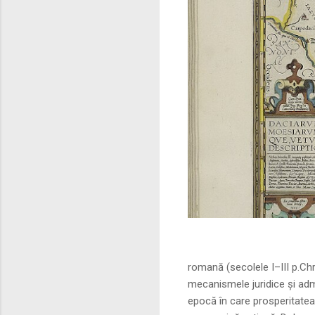
Sursa foto: commo
romană (secolele I–III p.Ch
mecanismele juridice și adm
epocă în care prosperitatea