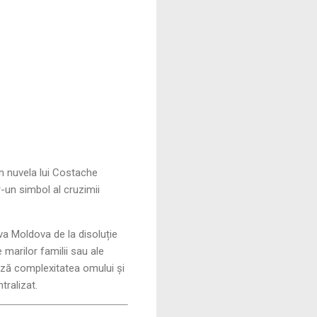
in nuvela lui Costache
r-un simbol al cruzimii
a Moldova de la disoluție
marilor familii sau ale
ează complexitatea omului și
tralizat.