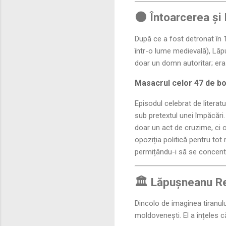
🌑 Întoarcerea și
După ce a fost detronat în
într-o lume medievală), Lăpu
doar un domn autoritar; era
Masacrul celor 47 de bo
Episodul celebrat de literat
sub pretextul unei împăcări.
doar un act de cruzime, ci 
opoziția politică pentru tot
permițându-i să se concent
🏛️ Lăpușneanu Re
Dincolo de imaginea tiranului
moldovenești. El a înțeles că