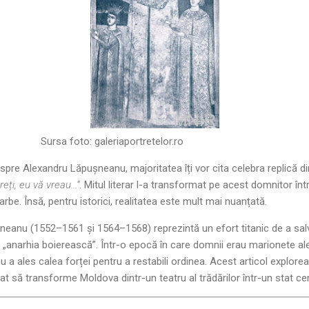
Sursa foto:
galeriaportretelor.ro
spre Alexandru Lăpușneanu, majoritatea îți vor cita celebra replică d
ți, eu vă vreau...”
. Mitul literar l-a transformat pe acest domnitor înt
arbe. Însă, pentru istorici, realitatea este mult mai nuanțată.
eanu (1552–1561 și 1564–1568) reprezintă un efort titanic de a salv
 „anarhia boierească”. Într-o epocă în care domnii erau marionete ale 
u a ales calea forței pentru a restabili ordinea. Acest articol explor
cat să transforme Moldova dintr-un teatru al trădărilor într-un stat cen