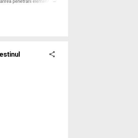
rirea penetrării elementului
 ne permite să măsurăm cu
estinul