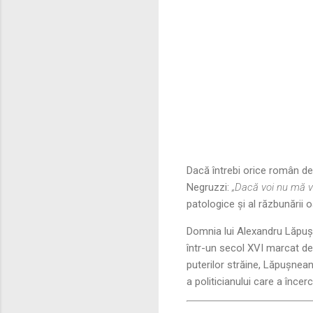
Dacă întrebi orice român de
Negruzzi:
„Dacă voi nu mă vre
patologice și al răzbunării o
Domnia lui Alexandru Lăpușn
într-un secol XVI marcat de
puterilor străine, Lăpușnean
a politicianului care a încer