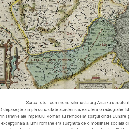
ns.wikimedia.org Analiza structurilor socia
r.) depășește simpla curiozitate academică; ea oferă o radiografie fid
inistrative ale Imperiului Roman au remodelat spațiul dintre Dunăre 
 excepțională a lumii romane era susținută de o mobilitate socială di