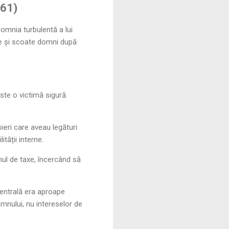
561)
omnia turbulentă a lui
ne și scoate domni după
ste o victimă sigură.
oieri care aveau legături
ății interne.
mul de taxe, încercând să
centrală era aproape
mnului, nu intereselor de