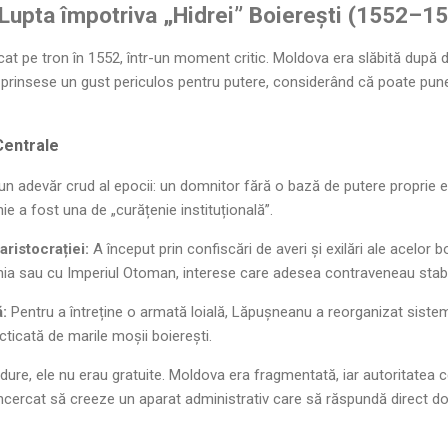
 Lupta împotriva „Hidrei” Boierești (1552–1
t pe tron în 1552, într-un moment critic. Moldova era slăbită după d
a prinsese un gust periculos pentru putere, considerând că poate pu
 Centrale
un adevăr crud al epocii: un domnitor fără o bază de putere proprie e
e a fost una de „curățenie instituțională”.
aristocrației:
A început prin confiscări de averi și exilări ale acelor b
ia sau cu Imperiul Otoman, interese care adesea contraveneau stabilit
:
Pentru a întreține o armată loială, Lăpușneanu a reorganizat siste
ticată de marile moșii boierești.
dure, ele nu erau gratuite. Moldova era fragmentată, iar autoritatea 
ncercat să creeze un aparat administrativ care să răspundă direct do