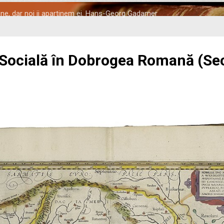
tine, dar noi ii apartinem ei. Hans-Georg Gadamer
 Socială în Dobrogea Romană (Seco