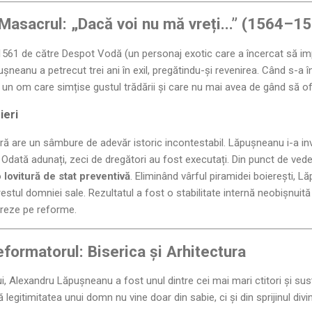
 Masacrul: „Dacă voi nu mă vreți...” (1564–1
 1561 de către Despot Vodă (un personaj exotic care a încercat să i
șneanu a petrecut trei ani în exil, pregătindu-și revenirea. Când s-a î
 un om care simțise gustul trădării și care nu mai avea de gând să o
ieri
ură are un sâmbure de adevăr istoric incontestabil. Lăpușneanu i-a invi
 Odată adunați, zeci de dregători au fost executați. Din punct de vede
o
lovitură de stat preventivă
. Eliminând vârful piramidei boierești, 
 restul domniei sale. Rezultatul a fost o stabilitate internă neobișnuit
reze pe reforme.
formatorul: Biserica și Arhitectura
, Alexandru Lăpușneanu a fost unul dintre cei mai mari ctitori și susți
 legitimitatea unui domn nu vine doar din sabie, ci și din sprijinul divin 