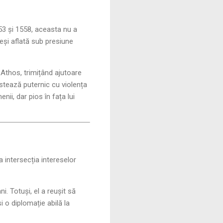
553 și 1558, aceasta nu a
deși aflată sub presiune
e Athos, trimițând ajutoare
stează puternic cu violența
i, dar pios în fața lui
a intersecția intereselor
. Totuși, el a reușit să
 o diplomație abilă la