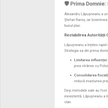
🛡️ Prima Domnie:
Alexandru Lăpușneanu a urca
Ștefan Rareș, iar boierime
bunul plac.
Restabilirea Autorității
Lăpușneanu a înțeles rapid 
Strategia sa din prima domni
Limitarea influenței 
prea strânse cu Polon
Consolidarea fiscală
reducă evaziunea prac
Deși metodele sale au fost 
inexistentă. Lăpușneanu a î
clan.