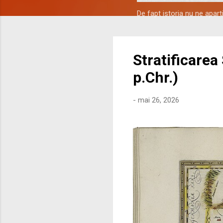
De fapt istoria nu ne apar
Stratificarea
p.Chr.)
-
mai 26, 2026