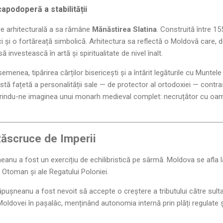
apodoperă a stabilității
re arhitecturală a sa rămâne
Mănăstirea Slatina
. Construită între 1
ci și o fortăreață simbolică. Arhitectura sa reflectă o Moldovă care, 
 investească în artă și spiritualitate de nivel înalt.
emenea, tipărirea cărților bisericești și a întărit legăturile cu Muntel
stă fațetă a personalității sale — de protector al ortodoxiei — contra
erindu-ne imaginea unui monarh medieval complet: necruțător cu oameni
Răscruce de Imperii
neanu a fost un exercițiu de echilibristică pe sârmă. Moldova se afla l
 Otoman și ale Regatului Poloniei.
pușneanu a fost nevoit să accepte o creștere a tributului către sultani
oldovei în pașalâc, menținând autonomia internă prin plăți regulate și