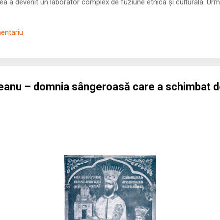
 a devenit un laborator complex de fuziune etnică și culturală. Urmă
nilor romani ( cives Romani ) în țesutul urban și rural dobrogean –
ul procesului de rom...
mentariu
eanu – domnia sângeroasă care a schimbat d