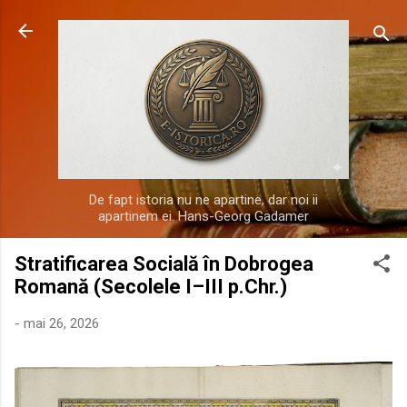
Treceți la conținutul principal
De fapt istoria nu ne apartine, dar noi ii
apartinem ei. Hans-Georg Gadamer
Stratificarea Socială în Dobrogea
Romană (Secolele I–III p.Chr.)
-
mai 26, 2026