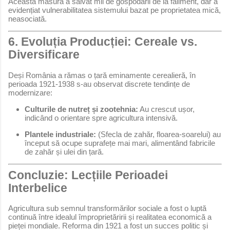
Această măsură a salvat mii de gospodării de la faliment, dar a
evidențiat vulnerabilitatea sistemului bazat pe proprietatea mică,
neasociată.
6. Evoluția Producției: Cereale vs.
Diversificare
Deși România a rămas o țară eminamente cerealieră, în
perioada 1921-1938 s-au observat discrete tendințe de
modernizare:
Culturile de nutreț și zootehnia:
Au crescut ușor,
indicând o orientare spre agricultura intensivă.
Plantele industriale:
(Sfecla de zahăr, floarea-soarelui) au
început să ocupe suprafețe mai mari, alimentând fabricile
de zahăr și ulei din țară.
Concluzie: Lecțiile Perioadei
Interbelice
Agricultura sub semnul transformărilor sociale a fost o luptă
continuă între idealul împroprietăririi și realitatea economică a
pieței mondiale. Reforma din 1921 a fost un succes politic și