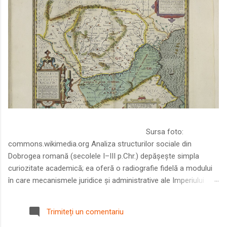
Sursa foto:
commons.wikimedia.org Analiza structurilor sociale din
Dobrogea romană (secolele I–III p.Chr.) depășește simpla
curiozitate academică; ea oferă o radiografie fidelă a modului
în care mecanismele juridice și administrative ale Imperiului
Roman au remodelat spațiul dintre Dunăre și Marea Neagră.
Într-o epocă în care prosperitatea excepțională a lumii romane
Trimiteți un comentariu
era susținută de o mobilitate socială dinamică și de o libertate