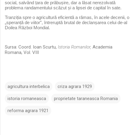
social, salvând țara de prăbușire, dar a lăsat nerezolvată
problema randamentului scăzut și a lipsei de capital în sate.
Tranziția spre o agricultură eficientă a rămas, în acele decenii, o
„speranță de viitor”, întreruptă brutal de declanșarea celui de-al
Doilea Război Mondial.
Sursa: Coord. Ioan Scurtu,
Istoria Romanilor,
Academia
Romana, Vol. VIII
agricultura interbelica
criza agrara 1929
istoria romaneasca
proprietate taraneasca Romania
reforma agrara 1921
C
o