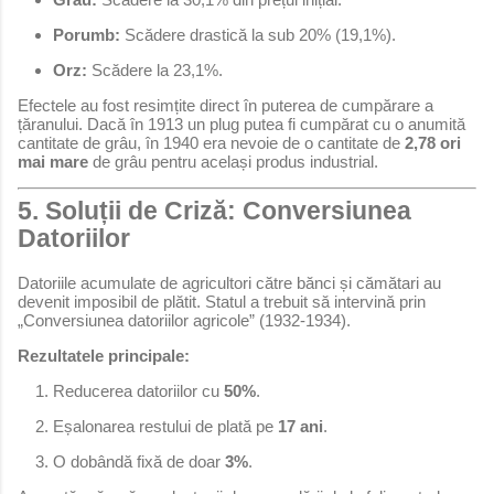
Porumb:
Scădere drastică la sub 20% (19,1%).
Orz:
Scădere la 23,1%.
Efectele au fost resimțite direct în puterea de cumpărare a
țăranului. Dacă în 1913 un plug putea fi cumpărat cu o anumită
cantitate de grâu, în 1940 era nevoie de o cantitate de
2,78 ori
mai mare
de grâu pentru același produs industrial.
5. Soluții de Criză: Conversiunea
Datoriilor
Datoriile acumulate de agricultori către bănci și cămătari au
devenit imposibil de plătit. Statul a trebuit să intervină prin
„Conversiunea datoriilor agricole” (1932-1934).
Rezultatele principale:
Reducerea datoriilor cu
50%
.
Eșalonarea restului de plată pe
17 ani
.
O dobândă fixă de doar
3%
.