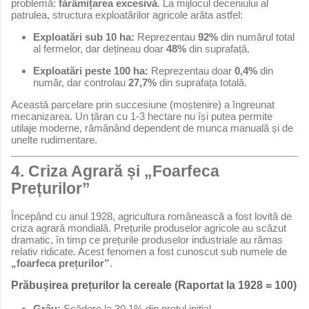
problemă:
fărâmițarea excesivă
. La mijlocul deceniului al
patrulea, structura exploatărilor agricole arăta astfel:
Exploatări sub 10 ha:
Reprezentau
92%
din numărul total
al fermelor, dar dețineau doar
48%
din suprafață.
Exploatări peste 100 ha:
Reprezentau doar
0,4%
din
număr, dar controlau
27,7%
din suprafața totală.
Această parcelare prin succesiune (moștenire) a îngreunat
mecanizarea. Un țăran cu 1-3 hectare nu își putea permite
utilaje moderne, rămânând dependent de munca manuală și de
unelte rudimentare.
4. Criza Agrară și „Foarfeca
Prețurilor”
Începând cu anul 1928, agricultura românească a fost lovită de
criza agrară mondială. Prețurile produselor agricole au scăzut
dramatic, în timp ce prețurile produselor industriale au rămas
relativ ridicate. Acest fenomen a fost cunoscut sub numele de
„foarfeca prețurilor”
.
Prăbușirea prețurilor la cereale (Raportat la 1928 = 100)
Grâu:
Scădere la 30,1% din prețul inițial.