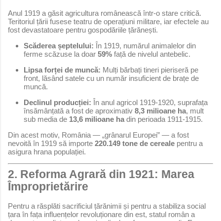
Anul 1919 a găsit agricultura românească într-o stare critică.
Teritoriul țării fusese teatru de operațiuni militare, iar efectele au
fost devastatoare pentru gospodăriile țărănești.
Scăderea șeptelului:
În 1919, numărul animalelor din
ferme scăzuse la doar
59%
față de nivelul antebelic.
Lipsa forței de muncă:
Mulți bărbați tineri pieriseră pe
front, lăsând satele cu un număr insuficient de brațe de
muncă.
Declinul producției:
În anul agricol 1919-1920, suprafața
însămânțată a fost de aproximativ
8,3 milioane ha
, mult
sub media de
13,6 milioane ha
din perioada 1911-1915.
Din acest motiv, România — „grânarul Europei” — a fost
nevoită în 1919 să importe
220.149 tone de cereale
pentru a
asigura hrana populației.
2. Reforma Agrară din 1921: Marea
Împroprietărire
Pentru a răsplăti sacrificiul țărănimii și pentru a stabiliza social
țara în fața influențelor revoluționare din est, statul român a