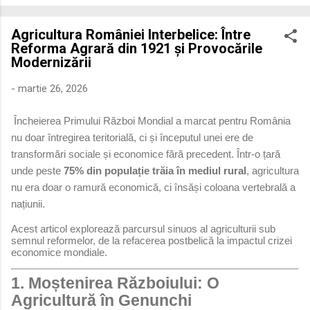
economică extinsă, Dobrogea a devenit un laborator complex
de fuziune etnică și culturală. Urmărirea penetrării elementului
Agricultura României Interbelice: Între
roman – în special a cetățenilor romani ( cives Romani ) în
Reforma Agrară din 1921 și Provocările
țesutul urban și rural dobrogean – ne permite să măsurăm cu
Modernizării
precizie profunzimea și ritmul procesului de rom...
-
martie 26, 2026
Încheierea Primului Război Mondial a marcat pentru România
nu doar întregirea teritorială, ci și începutul unei ere de
transformări sociale și economice fără precedent. Într-o țară
unde peste
75% din populație trăia în mediul rural
, agricultura
nu era doar o ramură economică, ci însăși coloana vertebrală a
națiunii.
Acest articol explorează parcursul sinuos al agriculturii sub
semnul reformelor, de la refacerea postbelică la impactul crizei
economice mondiale.
1. Moștenirea Războiului: O
Agricultură în Genunchi