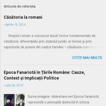
Articole de referinta
Căsătoria la romani
-
aprilie 16, 2014
Dreptul roman a cunoscut două forme fundamentale de
căsătorie, diferențiate prin statutul juridic al femeii și prin
raporturile de putere din cadrul familiei: • căsătoria cum manus
• căsătoria sine manu Multă vreme, singura formă recunoscută
CITIȚI MAI MULTE
și practicată a fost căsătoria cu manus, prin care femeia
trecea sub autoritatea soțului, devenind parte a familiei
acestuia. Spre sfârșitul Republicii, tot mai multe femei au
Epoca Fanariotă în Țările Române: Cauze,
început să evite această subordonare, trăind în uniuni
Context și Implicații Politice
nelegitime. Pentru a limita fenomenul, romanii au recunoscut și
-
iulie 26, 2019
căsătoria fără manus, care permitea femeii să rămână sub
puterea tatălui ei (pater familias), păstrându-și astfel
Sursa imagine: slideshare.net Epoca fanariotă
autonomia patrimonială. ⚖️ Formele căsătoriei cu manus
reprezintă o perioadă distinctă în istoria
Căsătoria cum manus putea fi încheiată în trei modalități