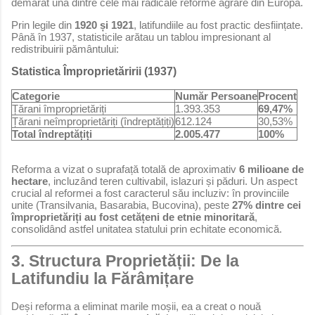
demarat una dintre cele mai radicale reforme agrare din Europa.
Prin legile din
1920 și 1921
, latifundiile au fost practic desființate.
Până în 1937, statisticile arătau un tablou impresionant al
redistribuirii pământului:
Statistica Împroprietăririi (1937)
Categorie
Număr Persoane
Procent
Țărani împroprietăriți
1.393.353
69,47%
Țărani neîmproprietăriți (îndreptățiți)
612.124
30,53%
Total îndreptățiți
2.005.477
100%
Reforma a vizat o suprafață totală de aproximativ
6 milioane de
hectare
, incluzând teren cultivabil, islazuri și păduri. Un aspect
crucial al reformei a fost caracterul său incluziv: în provinciile
unite (Transilvania, Basarabia, Bucovina), peste
27% dintre cei
împroprietăriți au fost cetățeni de etnie minoritară
,
consolidând astfel unitatea statului prin echitate economică.
3. Structura Proprietății: De la
Latifundiu la Fărâmițare
Deși reforma a eliminat marile moșii, ea a creat o nouă