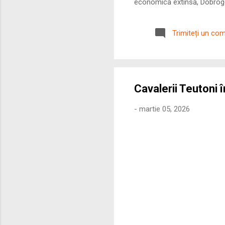
economică extinsă, Dobrogea
roman – în special a cetățe
precizie profunzimea și ritm
Trimiteți un co
Cavalerii Teutoni î
-
martie 05, 2026