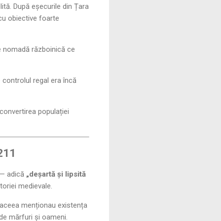
elită. După eșecurile din Țara
 cu obiective foarte
ie nomadă războinică ce
controlul regal era încă
convertirea populației
1211
— adică
„deșartă și lipsită
storiei medievale.
ă aceea menționau existența
 de mărfuri și oameni.