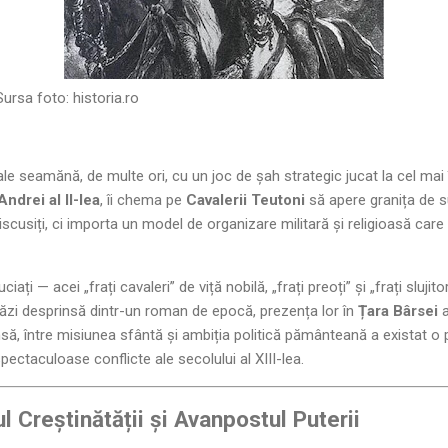
rsa foto:
historia.ro
ale seamănă, de multe ori, cu un joc de șah strategic jucat la cel mai î
Andrei al II-lea
, îi chema pe
Cavalerii Teutoni
să apere granița de su
iscusiți, ci importa un model de organizare militară și religioasă care
iați — acei „frați cavaleri” de viță nobilă, „frați preoți” și „frați slujit
ăzi desprinsă dintr-un roman de epocă, prezența lor în
Țara Bârsei
a
nsă, între misiunea sfântă și ambiția politică pământeană a existat o pr
pectaculoase conflicte ale secolului al XIII-lea.
l Creștinătății și Avanpostul Puterii