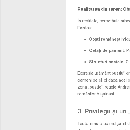
Realitatea din teren: Ob
În realitate, cercetările ar
Existau:
Obști românești vig
Cetăți de pământ:
Pr
Structuri sociale:
O 
Expresia „pământ pustiu” e
oameni pe el, ci dacă acei o
zona „pustie”, regele Andrei 
românilor băștinași.
3. Privilegii și u
Teutonii nu s-au mulțumit do