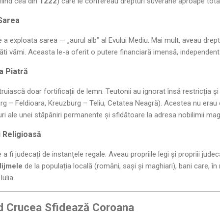
fiind cea din
1222
) care le confereau drepturi suverane aproape tota
Sarea
de a exploata sarea — „aurul alb” al Evului Mediu. Mai mult, aveau drep
plăti vămi. Aceasta le-a oferit o putere financiară imensă, independent
la Piatră
struiască doar fortificații de lemn. Teutonii au ignorat însă restricția ș
g – Feldioara, Kreuzburg – Teliu, Cetatea Neagră). Acestea nu erau
ri ale unei stăpâniri permanente și sfidătoare la adresa nobilimii mag
i Religioasă
 a fi judecați de instanțele regale. Aveau propriile legi și propriii jud
dijmele
de la populația locală (români, sași și maghiari), bani care, în
ulia.
nd Crucea Sfidează Coroana