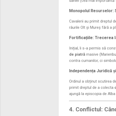
daniei (cea mai importantă 
Monopolul Resurselor: 
Cavalerii au primit dreptul 
râurile Olt și Mureș fără a 
Fortificațiile: Trecerea 
Inițial, li s-a permis să con
de piatră
masive (Marienbur
contra cumanilor, ci simbolu
Independența Juridică ș
Ordinul a obținut scutirea de
primit dreptul de a colecta
ajungă la episcopia de Alba I
4. Conflictul: Câ