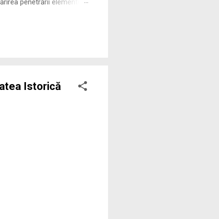
rirea penetrării elementului
 ne permite să măsurăm cu
tatea Istorică