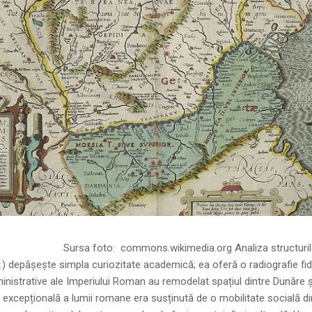
ns.wikimedia.org Analiza structurilor socia
r.) depășește simpla curiozitate academică; ea oferă o radiografie fid
inistrative ale Imperiului Roman au remodelat spațiul dintre Dunăre 
 excepțională a lumii romane era susținută de o mobilitate socială di