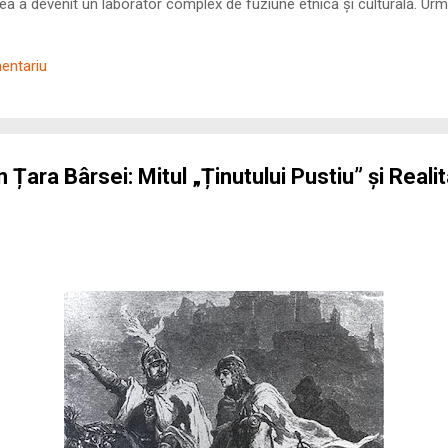
 a devenit un laborator complex de fuziune etnică și culturală. Urmă
nilor romani ( cives Romani ) în țesutul urban și rural dobrogean –
ul procesului de rom...
mentariu
n Țara Bârsei: Mitul „Ținutului Pustiu” și Reali