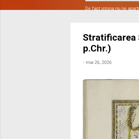
De fapt istoria nu ne apar
Stratificarea
p.Chr.)
-
mai 26, 2026