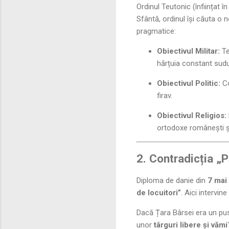
Ordinul Teutonic (înființat î
Sfântă, ordinul își căuta o 
pragmatice:
Obiectivul Militar:
Te
hărțuia constant sudul
Obiectivul Politic:
Co
firav.
Obiectivul Religios:
ortodoxe românești și 
2. Contradicția „
Diploma de danie din
7 mai
de locuitori”
. Aici intervin
Dacă Țara Bârsei era un pu
unor
târguri libere și vămi