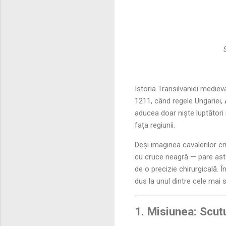
Su
Istoria Transilvaniei mediev
1211, când regele Ungariei,
aducea doar niște luptători 
fața regiunii.
Deși imaginea cavalerilor cruc
cu cruce neagră — pare ast
de o precizie chirurgicală. Î
dus la unul dintre cele mai s
1. Misiunea: Scutu