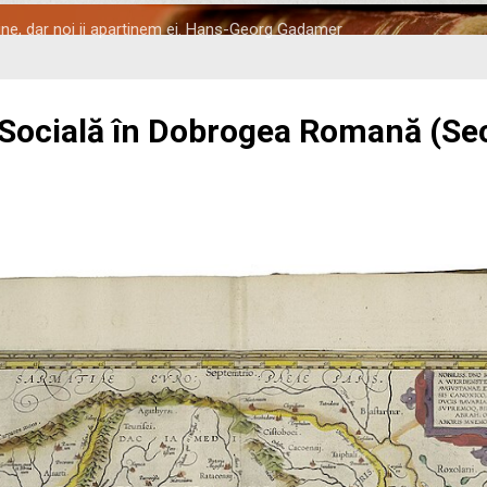
tine, dar noi ii apartinem ei. Hans-Georg Gadamer
 Socială în Dobrogea Romană (Seco