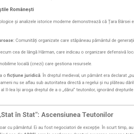
știle Românești
heologice și analizele istorice moderne demonstrează că Țara Bârsei er
uroase:
Comunități organizate care stăpâneau pământul de generații
ecum cea de lângă Hărman, care indicau o organizare defensivă loca
nobilime locală (cnezi) care gestiona resursele.
ra o
ficțiune juridică
. În dreptul medieval, un pământ era declarat „p
ameni nu se aflau sub autoritatea directă a regelui și nu plăteau dăril
al II-lea își aroga dreptul de a o „dărui” teutonilor, ignorând drepturil
n „Stat în Stat”: Ascensiunea Teutonilor
ar cu pământul. Ei au fost negociatori de excepție. În scurt timp, au