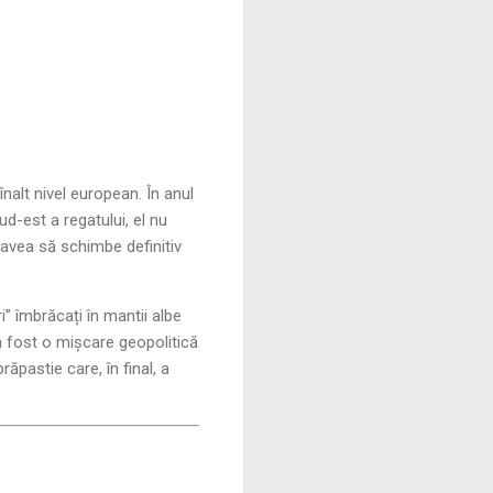
nalt nivel european. În anul
d-est a regatului, el nu
 avea să schimbe definitiv
ori” îmbrăcați în mantii albe
 fost o mișcare geopolitică
ăpastie care, în final, a