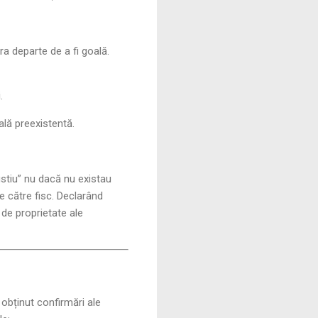
a departe de a fi goală.
.
lă preexistentă.
ustiu” nu dacă nu existau
e către fisc. Declarând
e de proprietate ale
 obținut confirmări ale