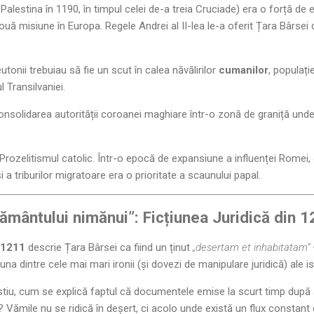
n Palestina în 1190, în timpul celei de-a treia Cruciade) era o forță de 
nouă misiune în Europa. Regele Andrei al II-lea le-a oferit Țara Bârsei
utonii trebuiau să fie un scut în calea năvălirilor
cumanilor
, populaț
 Transilvaniei.
nsolidarea autorității coroanei maghiare într-o zonă de graniță unde 
Prozelitismul catolic. Într-o epocă de expansiune a influenței Romei, 
a triburilor migratoare era o prioritate a scaunului papal.
Pământului nimănui”: Ficțiunea Juridică din 
 1211
descrie Țara Bârsei ca fiind un ținut
„desertam et inhabitatam”
e una dintre cele mai mari ironii (și dovezi de manipulare juridică) ale i
stiu, cum se explică faptul că documentele emise la scurt timp dup
? Vămile nu se ridică în deșert, ci acolo unde există un flux constant