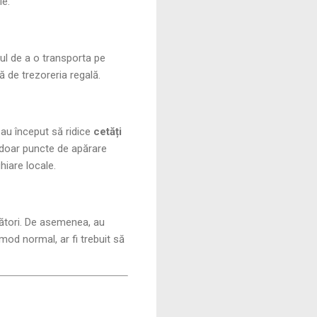
le:
tul de a o transporta pe
ă de trezoreria regală.
i au început să ridice
cetăți
 doar puncte de apărare
hiare locale.
ecători. De asemenea, au
 mod normal, ar fi trebuit să