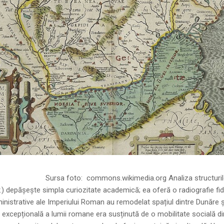
ns.wikimedia.org Analiza structurilor socia
r.) depășește simpla curiozitate academică; ea oferă o radiografie fid
inistrative ale Imperiului Roman au remodelat spațiul dintre Dunăre 
 excepțională a lumii romane era susținută de o mobilitate socială di