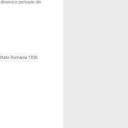
ai dinamice perioade din
litate Romania 1930