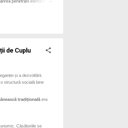
rirea penetrării elementului
 ne permite să măsurăm cu
ții de Cuplu
anței și a dezvoltării.
i o structură socială bine
mânească tradițională
era
economic. Căsătoriile se