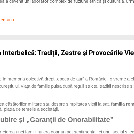
 a devenit un laborator complex de fuziune etnică și culturală. Urmă
nilor romani ( cives Romani ) în țesutul urban și rural dobrogean –
ul procesului de rom...
mentariu
Interbelică: Tradiții, Zestre și Provocările Vie
 în memoria colectivă drept „epoca de aur” a României, o vreme a eleg
reștiului, viața de familie pulsa după reguli stricte, tradiții nescrise ș
 căsătoriilor militare sau despre simplitatea vieții la sat,
familia ro
, piatra de temelie a societății.
Iubire și „Garanții de Onorabilitate”
meierea unei familii nu era doar un act sentimental, ci unul social și 