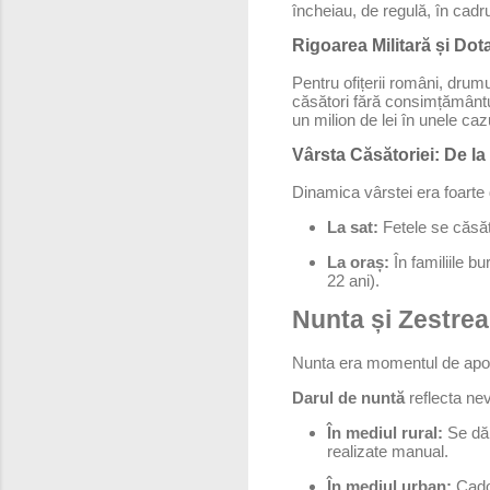
încheiau, de regulă, în cadr
Rigoarea Militară și Dot
Pentru ofițerii români, drumu
căsători fără consimțământul
un milion de lei în unele cazu
Vârsta Căsătoriei: De l
Dinamica vârstei era foarte d
La sat:
Fetele se căsăto
La oraș:
În familiile b
22 ani).
Nunta și Zestrea
Nunta era momentul de apogeu 
Darul de nuntă
reflecta nev
În mediul rural:
Se dăr
realizate manual.
În mediul urban:
Cadou