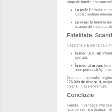
Viața de familie era marcată 
La țară:
Bărbatul se ocu
Copiii creșteau adesea s
La oraș:
În familiile în
ocupau de viața socială,
Fidelitate, Scand
Căsătoria era privită ca o ins
În mediul rural:
Infide
tolerată.
În mediul urban:
Exist
unor personalități, pre
În ciuda caracterului religios
176.000 de divorțuri
, majo
chiar și în acele vremuri.
Concluzie
Familia în perioada interbeli
lada de zestre a țărăncii, f