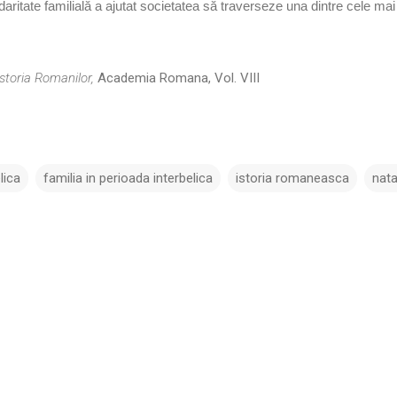
idaritate familială a ajutat societatea să traverseze una dintre cele m
storia Romanilor,
Academia Romana, Vol. VIII
lica
familia in perioada interbelica
istoria romaneasca
nata