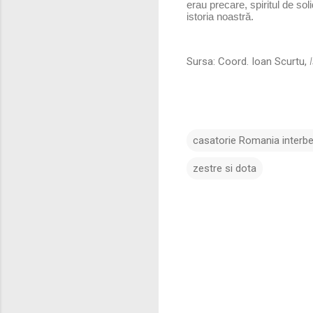
erau precare, spiritul de sol
istoria noastră.
Sursa: Coord. Ioan Scurtu,
I
casatorie Romania interbe
zestre si dota
C
o
m
e
n
t