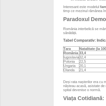
Interesant este modelul
fami
timp ce mezinul rămânea în c
Paradoxul Demogr
România interbelică se mândr
sănătății.
Tabel Comparativ: Indic
Țara
Natalitate (la 10
România
33,4
Iugoslavia
32,4
Polonia
22,5
Ungaria
20,1
Olanda
21,4
Deși rata nașterilor era cu
nășteau acasă, asistate de m
spital devenise o normă.
Viața Cotidiană: