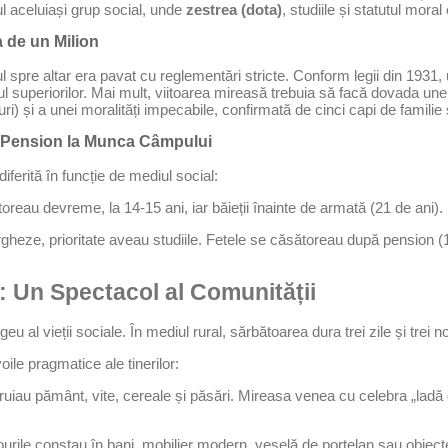
ul aceluiași grup social, unde
zestrea (dota)
, studiile și statutul mora
a de un Milion
l spre altar era pavat cu reglementări stricte. Conform legii din 1931, 
 superiorilor. Mai mult, viitoarea mireasă trebuia să facă dovada une
ri) și a unei moralități impecabile, confirmată de cinci capi de familie și
a Pension la Munca Câmpului
iferită în funcție de mediul social:
reau devreme, la 14-15 ani, iar băieții înainte de armată (21 de ani).
urgheze, prioritate aveau studiile. Fetele se căsătoreau după pension (
: Un Spectacol al Comunității
al vieții sociale. În mediul rural, sărbătoarea dura trei zile și trei nop
oile pragmatice ale tinerilor:
uiau pământ, vite, cereale și păsări. Mireasa venea cu celebra „ladă d
rile constau în bani, mobilier modern, veselă de porțelan sau obiecte