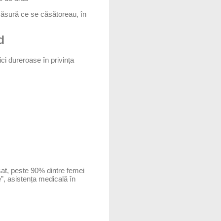
pe măsură ce se căsătoreau, în
d
ci dureroase în privința
sat, peste 90% dintre femei
”, asistența medicală în