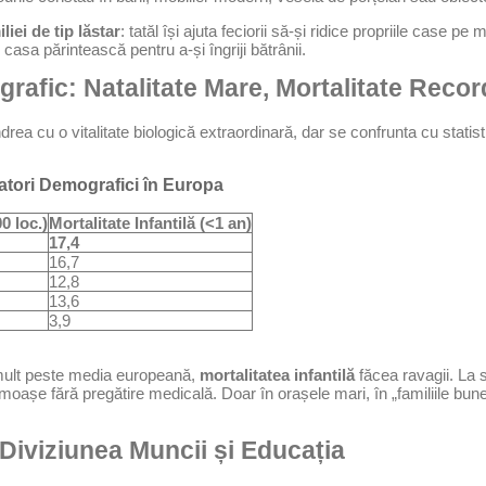
liei de tip lăstar
: tatăl își ajuta feciorii să-și ridice propriile case 
asa părintească pentru a-și îngriji bătrânii.
afic: Natalitate Mare, Mortalitate Recor
ea cu o vitalitate biologică extraordinară, dar se confrunta cu statisti
atori Demografici în Europa
00 loc.)
Mortalitate Infantilă (<1 an)
17,4
16,7
12,8
13,6
3,9
 mult peste media europeană,
mortalitatea infantilă
făcea ravagii. La 
oașe fără pregătire medicală. Doar în orașele mari, în „familiile bune
 Diviziunea Muncii și Educația