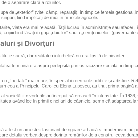
de o separare clară a rolurilor.
pa de „exterior” (vite, câmp, reparații), în timp ce femeia gestiona „inter
inguri, fiind implicați de mici în muncile agricole.
stărite, viața era mai relaxată. Tații lucrau în administrație sau afacer
 copiii fiind lăsați în grija „doicilor” sau a „nemțoaicelor” (guvernante c
aluri și Divorțuri
tituție sacră, dar realitatea interbelică nu era lipsită de picanterii.
litatea feminină era aspru pedepsită prin ostracizare socială, în timp 
a o „libertate” mai mare, în special în cercurile politice și artistice. Re
cum cea a Principelui Carol cu Elena Lupescu, au ținut prima pagină a
 al societății, divorțurile au început să crească în intensitate. În 1936,
ritatea având loc în primii cinci ani de căsnicie, semn că adaptarea la 
că a fost un amestec fascinant de rigoare arhaică și modernism incipien
iecare detaliu vorbea despre dorința românilor de a construi ceva durabi