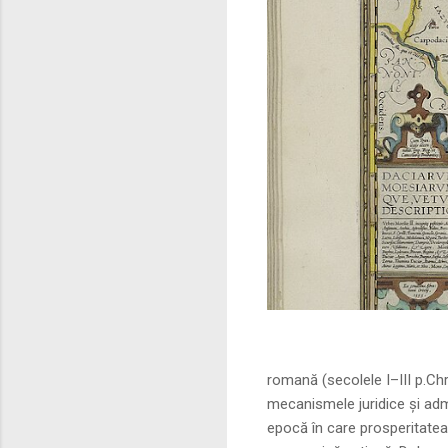
Sursa foto: commo
romană (secolele I–III p.Ch
mecanismele juridice și adm
epocă în care prosperitatea