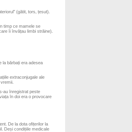
iorul” (gătit, tors, țesut).
i, în timp ce mamele se
are îi învățau limbi străine).
ce la bărbați era adesea
lațiile extraconjugale ale
 vremii.
 s-au înregistrat peste
viața în doi era o provocare
t. De la dota ofițerilor la
l. Deși condițiile medicale