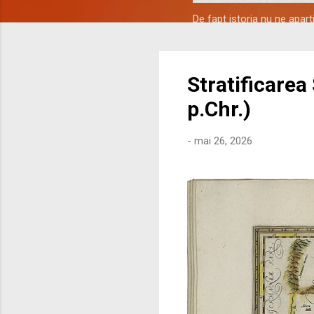
De fapt istoria nu ne apar
Stratificarea
p.Chr.)
-
mai 26, 2026