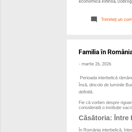
economică extinsă, Dobrogea
roman – în special a cetățe
precizie profunzimea și ritm
Trimiteți un co
Familia în România 
-
martie 26, 2026
Perioada interbelică rămâne
Însă, dincolo de luminile Bucu
definită.
Fie că vorbim despre rigoarea
considerată o instituție sacră
Căsătoria: Între 
În România interbelică, înte