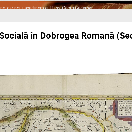
tine, dar noi ii apartinem ei. Hans-Georg Gadamer
 Socială în Dobrogea Romană (Seco