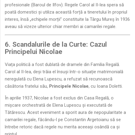
profesionale (Baroul de Ilfov). Regele Carol al II-lea spera să
poată domestici și utiliza această forță a tineretului în propriul
interes, însă „echipele morții” constituite la Târgu Mureș în 1936
aveau să vizeze ulterior chiar membri ai camarilei regale.
6. Scandalurile de la Curte: Cazul
Principelui Nicolae
Viața politică a fost dublată de dramele din Familia Regală.
Carol al II-lea, deși trăia el însuși într-o situație matrimonială
neregulată cu Elena Lupescu, a refuzat să recunoască
căsătoria fratelui său,
Principele Nicolae
, cu Ioana Doletti.
În aprilie 1937, Nicolae a fost exclus din Casa Regală, o
mișcare orchestrată de Elena Lupescu și executată de
Tătărescu. Acest eveniment a sporit aura de nepopularitate a
camarilei regale, făcându-l pe Constantin Argetoianu să se
întrebe retoric dacă regele nu merita aceeași osândă ca și
prințul.