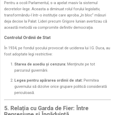
Pentru a ocoli Parlamentul, s-a apelat masiv la sistemul
decretelor-lege. Aceasta a diminuat rolul forului legislativ,
transformându-l într-o instituție care aproba „în bloc” măsuri
deja decise la Palat. Lideri precum Grigore Iunian avertizau că
această metodă va compromite definitiv democrația.
Controlul Ordinii de Stat
În 1934, pe fondul șocului provocat de uciderea lui I.G. Duca, au
fost adoptate legi restrictive:
Starea de asediu și cenzura:
Menținute pe tot
parcursul guvernării.
Legea pentru apărarea ordinii de stat:
Permitea
guvernului să dizolve orice grupare politică considerată
periculoasă.
5. Relația cu Garda de Fier: Între
Represiune și Îngăduință