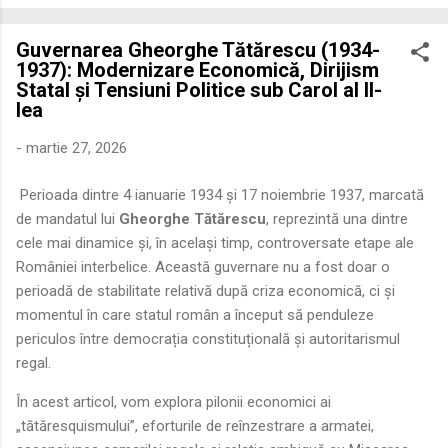
economică extinsă, Dobrogea a devenit un laborator complex
de fuziune etnică și culturală. Urmărirea penetrării elementului
Guvernarea Gheorghe Tătărescu (1934-
roman – în special a cetățenilor romani ( cives Romani ) în
1937): Modernizare Economică, Dirijism
țesutul urban și rural dobrogean – ne permite să măsurăm cu
Statal și Tensiuni Politice sub Carol al II-
precizie profunzimea și ritmul procesului de rom...
lea
-
martie 27, 2026
Perioada dintre 4 ianuarie 1934 și 17 noiembrie 1937, marcată
de mandatul lui
Gheorghe Tătărescu
, reprezintă una dintre
cele mai dinamice și, în același timp, controversate etape ale
României interbelice. Această guvernare nu a fost doar o
perioadă de stabilitate relativă după criza economică, ci și
momentul în care statul român a început să penduleze
periculos între democrația constituțională și autoritarismul
regal.
În acest articol, vom explora pilonii economici ai
„tătăresquismului”, eforturile de reînzestrare a armatei,