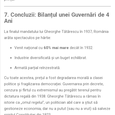
7. Concluzii: Bilanțul unei Guvernări de 4
Ani
La finalul mandatului lui Gheorghe Tătărescu în 1937, România
arăta spectaculos pe hârtie:
Venit național cu
60% mai mare
decât în 1932.
Industrie diversificată și un buget echilibrat.
Armată parțial reînzestrată.
Cu toate acestea, prețul a fost degradarea morală a clasei
politice și fragilizarea democrației. Guvernarea prin decrete,
cenzura și flirtul cu extremismul au pregătit terenul pentru
dictatura regală din 1938. Gheorghe Tătărescu a rămas în
istorie ca „omul regelui”, un politician abil care a știut să
gestioneze economia, dar nu a putut (sau nu a vrut) să salveze
spiritul Constituției din 1923.