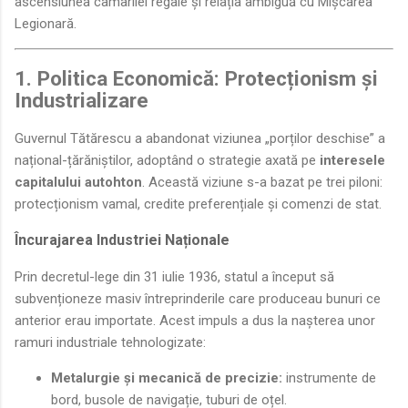
ascensiunea camarilei regale și relația ambiguă cu Mișcarea
Legionară.
1. Politica Economică: Protecționism și
Industrializare
Guvernul Tătărescu a abandonat viziunea „porților deschise” a
național-țărăniștilor, adoptând o strategie axată pe
interesele
capitalului autohton
. Această viziune s-a bazat pe trei piloni:
protecționism vamal, credite preferențiale și comenzi de stat.
Încurajarea Industriei Naționale
Prin decretul-lege din 31 iulie 1936, statul a început să
subvenționeze masiv întreprinderile care produceau bunuri ce
anterior erau importate. Acest impuls a dus la nașterea unor
ramuri industriale tehnologizate:
Metalurgie și mecanică de precizie:
instrumente de
bord, busole de navigație, tuburi de oțel.