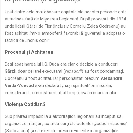
Unul dintre cele mai obscure capitole ale acestei perioade este
atitudinea față de Mișcarea Legionară. După procesul din 1934,
unde liderii Gărzii de Fier (inclusiv Corneliu Zelea Codreanu) au
fost achitați într-o atmosferă favorabilă, guvernul a adoptat o
tactică de „închis ochii”.
Procesul și Achitarea
Deși asasinarea lui I.G. Duca era clar o decizie a conducerii
Gărzii, doar cei trei executanți (
Nicadorii
) au fost condamnați.
Codreanu a fost achitat, iar personalități precum
Alexandru
Vaida-Voevod
s-au declarat „nași spirituali” ai mișcării,
considerând-o un instrument util împotriva comunismului.
Violența Cotidiană
Sub privirea impasibilă a autorităților, legionarii au început să
organizeze marșuri, să ardă cărți ale autorilor „iudeo-masonici”
(Sadoveanu) și să exercite presiuni violente în organizațiile