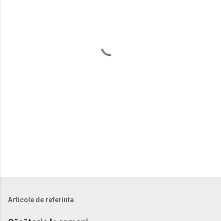
n
t
a
r
i
i
Articole de referinta