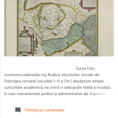
Sursa foto:
commons.wikimedia.org Analiza structurilor sociale din
Dobrogea romană (secolele I–III p.Chr.) depășește simpla
curiozitate academică; ea oferă o radiografie fidelă a modului
în care mecanismele juridice și administrative ale Imperiului
Roman au remodelat spațiul dintre Dunăre și Marea Neagră.
Într-o epocă în care prosperitatea excepțională a lumii romane
Trimiteți un comentariu
era susținută de o mobilitate socială dinamică și de o libertate