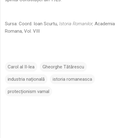
Sursa: Coord. Ioan Scurtu,
Istoria Romanilor,
Academia
Romana, Vol. VIII
Carol al II-lea
Gheorghe Tătărescu
industria națională
istoria romaneasca
protecționism vamal
C
o
m
e