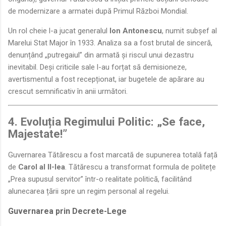
de modernizare a armatei după Primul Război Mondial.
Un rol cheie l-a jucat generalul
Ion Antonescu
, numit subșef al
Marelui Stat Major în 1933. Analiza sa a fost brutal de sinceră,
denunțând „putregaiul” din armată și riscul unui dezastru
inevitabil. Deși criticile sale l-au forțat să demisioneze,
avertismentul a fost recepționat, iar bugetele de apărare au
crescut semnificativ în anii următori.
4. Evoluția Regimului Politic: „Se face,
Majestate!”
Guvernarea Tătărescu a fost marcată de supunerea totală față
de
Carol al II-lea
. Tătărescu a transformat formula de politețe
„Prea supusul servitor” într-o realitate politică, facilitând
alunecarea țării spre un regim personal al regelui.
Guvernarea prin Decrete-Lege