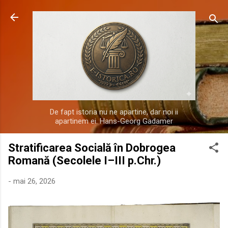
Treceți la conținutul principal
De fapt istoria nu ne apartine, dar noi ii
apartinem ei. Hans-Georg Gadamer
Stratificarea Socială în Dobrogea
Romană (Secolele I–III p.Chr.)
-
mai 26, 2026