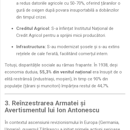
a redus datoriile agricole cu 50-70%, oferind țăranilor o
gură de oxigen după povara insuportabilă a dobânzilor
din timpul crizei.
Creditul Agricol:
S-a înființat Institutul Național de
Credit Agricol pentru a sprijini micii producători.
Infrastructura:
S-au modernizat șosele și s-au extins
rețelele de cale ferată, facilitând comerțul intern.
Totuși, disparitățile sociale au rămas frapante. În 1938, deși
economia duduia,
55,3% din venitul național
era însușit de o
elită restrânsă (industriași, moșieri), în timp ce 90% din
populație (țărani și muncitori) împărțea restul de 44,7%.
3. Reînzestrarea Armatei și
Avertismentul lui Ion Antonescu
În contextul ascensiunii revizionismului în Europa (Germania,
Ungaria), guvernul Tătărescu a inițiat primele acțiuni serioase