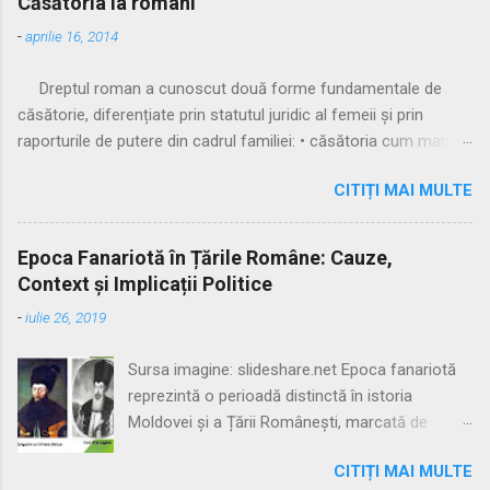
Căsătoria la romani
-
aprilie 16, 2014
Dreptul roman a cunoscut două forme fundamentale de
căsătorie, diferențiate prin statutul juridic al femeii și prin
raporturile de putere din cadrul familiei: • căsătoria cum manus
• căsătoria sine manu Multă vreme, singura formă recunoscută
CITIȚI MAI MULTE
și practicată a fost căsătoria cu manus, prin care femeia
trecea sub autoritatea soțului, devenind parte a familiei
acestuia. Spre sfârșitul Republicii, tot mai multe femei au
Epoca Fanariotă în Țările Române: Cauze,
început să evite această subordonare, trăind în uniuni
Context și Implicații Politice
nelegitime. Pentru a limita fenomenul, romanii au recunoscut și
-
iulie 26, 2019
căsătoria fără manus, care permitea femeii să rămână sub
puterea tatălui ei (pater familias), păstrându-și astfel
Sursa imagine: slideshare.net Epoca fanariotă
autonomia patrimonială. ⚖️ Formele căsătoriei cu manus
reprezintă o perioadă distinctă în istoria
Căsătoria cum manus putea fi încheiată în trei modalități
Moldovei și a Țării Românești, marcată de
distincte: 🔹 1. Confarreatio O ceremonie solemnă, rezervată
dominația indirectă a Imperiului Otoman prin
patricienilor, în prezența pontifex maximus și a preotului lui
CITIȚI MAI MULTE
numirea de domni greci, proveniți din familii
Jupiter (flamen Dialis). Era o formă sacră, cu puternice