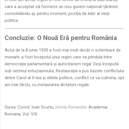
care a acceptat să formeze un nou guvern național-țărănist,
consolidându-și, pentru moment, poziția de lider al vieții
politice.
Concluzie: O Nouă Eră pentru România
Actul de la 8 iunie 1930 a fost mai mult decât o schimbare de
monarh; a fost începutul unui regim care va pendula între
democrație parlamentară și autoritarism regal. Deși începută
sub semnul entuziasmului, Restaurația a pus bazele conflictului
dintre Carol al II-lea și elitele politice, conflict ce va culmina, opt
ani mai târziu, cu instaurarea dictaturii regale.
Sursa: Coord. Ioan Scurtu,
Istoria Romanilor,
Academia
Romana, Vol. VIII