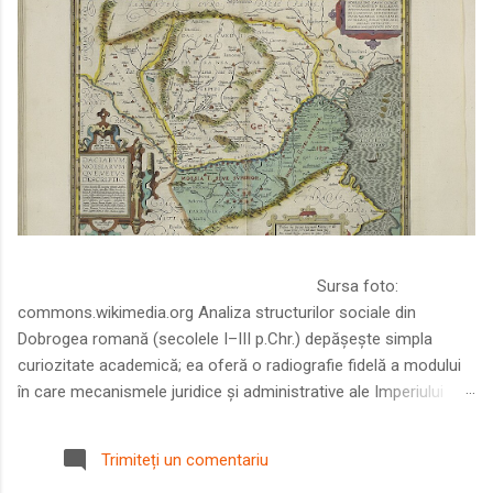
Sursa foto:
commons.wikimedia.org Analiza structurilor sociale din
Dobrogea romană (secolele I–III p.Chr.) depășește simpla
curiozitate academică; ea oferă o radiografie fidelă a modului
în care mecanismele juridice și administrative ale Imperiului
Roman au remodelat spațiul dintre Dunăre și Marea Neagră.
Într-o epocă în care prosperitatea excepțională a lumii romane
Trimiteți un comentariu
era susținută de o mobilitate socială dinamică și de o libertate