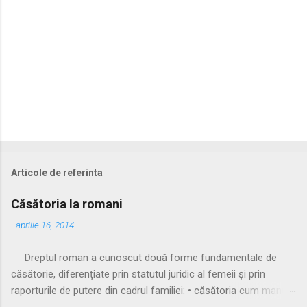
Articole de referinta
Căsătoria la romani
-
aprilie 16, 2014
Dreptul roman a cunoscut două forme fundamentale de
căsătorie, diferențiate prin statutul juridic al femeii și prin
raporturile de putere din cadrul familiei: • căsătoria cum manus
• căsătoria sine manu Multă vreme, singura formă recunoscută