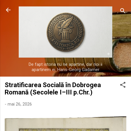
Treceți la conținutul principal
De fapt istoria nu ne apartine, dar noi ii
apartinem ei. Hans-Georg Gadamer
Stratificarea Socială în Dobrogea
Romană (Secolele I–III p.Chr.)
-
mai 26, 2026