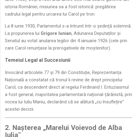
istoria României, misiunea sa a fost istorică: pregătirea
cadrului legal pentru urcarea lui Carol pe tron.
La 8 iunie 1930, Parlamentul s-a întrunit într-o ședință solemnă.
La propunerea lui
Grigore Iunian
, Adunarea Deputaților și
Senatul au votat anularea legilor din 4 ianuarie 1926 (cele prin
care Carol renunțase la prerogativele de moștenitor).
Temeiul Legal al Succesiunii
Invocând articolele 77 și 79 din Constituție, Reprezentanța
Națională a constatat că tronul îi revine de drept principelui
Carol, ca descendent direct al regelui Ferdinand I. Entuziasmul
a fost general, majoritatea parlamentară național-țărănistă, prin
vocea lui Iuliu Maniu, declarând că se alătură „cu însuflețire”
acestei decizii.
2. Nașterea „Marelui Voievod de Alba
Iulia”