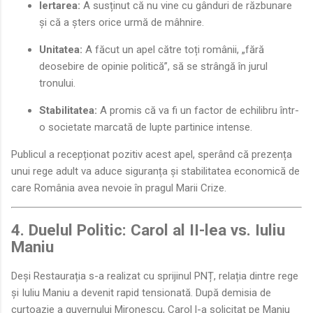
Iertarea:
A susținut că nu vine cu gânduri de răzbunare
și că a șters orice urmă de mâhnire.
Unitatea:
A făcut un apel către toți românii, „fără
deosebire de opinie politică”, să se strângă în jurul
tronului.
Stabilitatea:
A promis că va fi un factor de echilibru într-
o societate marcată de lupte partinice intense.
Publicul a recepționat pozitiv acest apel, sperând că prezența
unui rege adult va aduce siguranța și stabilitatea economică de
care România avea nevoie în pragul Marii Crize.
4. Duelul Politic: Carol al II-lea vs. Iuliu
Maniu
Deși Restaurația s-a realizat cu sprijinul PNȚ, relația dintre rege
și Iuliu Maniu a devenit rapid tensionată. După demisia de
curtoazie a guvernului Mironescu, Carol l-a solicitat pe Maniu