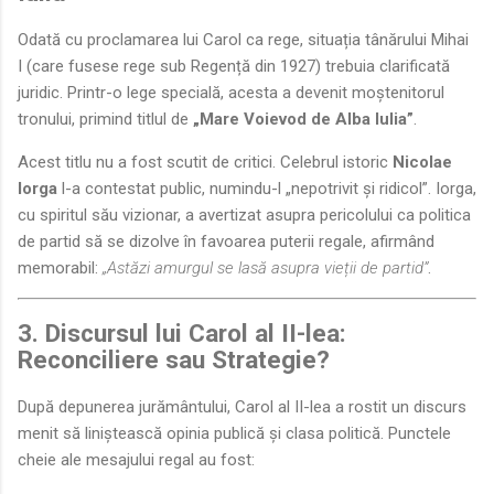
Odată cu proclamarea lui Carol ca rege, situația tânărului Mihai
I (care fusese rege sub Regență din 1927) trebuia clarificată
juridic. Printr-o lege specială, acesta a devenit moștenitorul
tronului, primind titlul de
„Mare Voievod de Alba Iulia”
.
Acest titlu nu a fost scutit de critici. Celebrul istoric
Nicolae
Iorga
l-a contestat public, numindu-l „nepotrivit și ridicol”. Iorga,
cu spiritul său vizionar, a avertizat asupra pericolului ca politica
de partid să se dizolve în favoarea puterii regale, afirmând
memorabil:
„Astăzi amurgul se lasă asupra vieții de partid”
.
3. Discursul lui Carol al II-lea:
Reconciliere sau Strategie?
După depunerea jurământului, Carol al II-lea a rostit un discurs
menit să liniștească opinia publică și clasa politică. Punctele
cheie ale mesajului regal au fost: