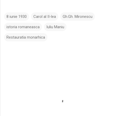
8 iunie 1930
Carol al II-lea
Gh.Gh. Mironescu
istoria romaneasca
Iuliu Maniu
Restauratia monarhica
C
o
m
e
n
t
a
r
i
i