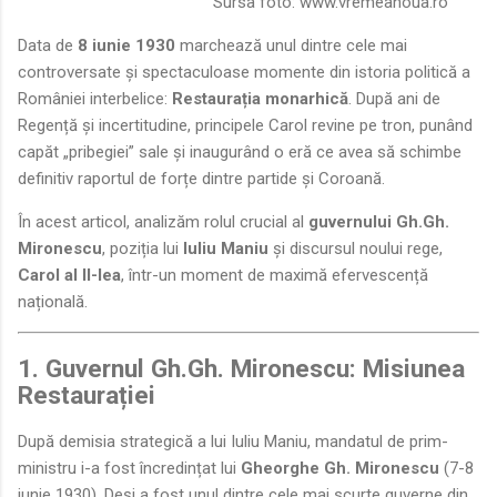
Sursa foto:
www.vremeanoua.ro
Data de
8 iunie 1930
marchează unul dintre cele mai
controversate și spectaculoase momente din istoria politică a
României interbelice:
Restaurația monarhică
. După ani de
Regență și incertitudine, principele Carol revine pe tron, punând
capăt „pribegiei” sale și inaugurând o eră ce avea să schimbe
definitiv raportul de forțe dintre partide și Coroană.
În acest articol, analizăm rolul crucial al
guvernului Gh.Gh.
Mironescu
, poziția lui
Iuliu Maniu
și discursul noului rege,
Carol al II-lea
, într-un moment de maximă efervescență
națională.
1. Guvernul Gh.Gh. Mironescu: Misiunea
Restaurației
După demisia strategică a lui Iuliu Maniu, mandatul de prim-
ministru i-a fost încredințat lui
Gheorghe Gh. Mironescu
(7-8
iunie 1930). Deși a fost unul dintre cele mai scurte guverne din