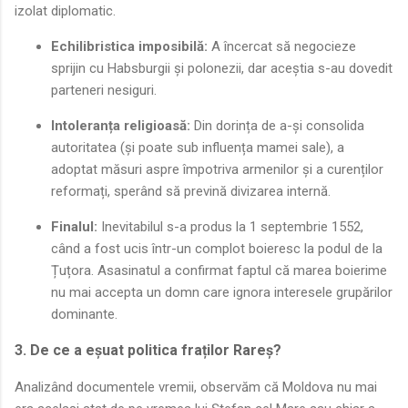
izolat diplomatic.
Echilibristica imposibilă:
A încercat să negocieze
sprijin cu Habsburgii și polonezii, dar aceștia s-au dovedit
parteneri nesiguri.
Intoleranța religioasă:
Din dorința de a-și consolida
autoritatea (și poate sub influența mamei sale), a
adoptat măsuri aspre împotriva armenilor și a curenților
reformați, sperând să prevină divizarea internă.
Finalul:
Inevitabilul s-a produs la 1 septembrie 1552,
când a fost ucis într-un complot boieresc la podul de la
Țuțora. Asasinatul a confirmat faptul că marea boierime
nu mai accepta un domn care ignora interesele grupărilor
dominante.
3. De ce a eșuat politica fraților Rareș?
Analizând documentele vremii, observăm că Moldova nu mai