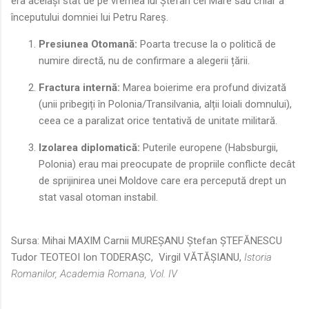
era același stat de pe vremea lui Ștefan cel Mare sau chiar a
începutului domniei lui Petru Rareș.
Presiunea Otomană:
Poarta trecuse la o politică de
numire directă, nu de confirmare a alegerii țării.
Fractura internă:
Marea boierime era profund divizată
(unii pribegiți în Polonia/Transilvania, alții loiali domnului),
ceea ce a paralizat orice tentativă de unitate militară.
Izolarea diplomatică:
Puterile europene (Habsburgii,
Polonia) erau mai preocupate de propriile conflicte decât
de sprijinirea unei Moldove care era percepută drept un
stat vasal otoman instabil.
Sursa: Mihai MAXIM Carnii MUREŞANU Ştefan ŞTEFĂNESCU
Tudor TEOTEOI Ion TODERAŞC, Virgil VĂTĂŞIANU,
Istoria
Romanilor, Academia Romana, Vol. IV