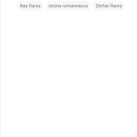
Iliaș Rareș
istoria romaneasca
Ștefan Rareș
C
o
m
e
n
t
a
r
i
i