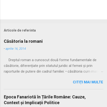
Articole de referinta
Căsătoria la romani
-
aprilie 16, 2014
Dreptul roman a cunoscut două forme fundamentale de
căsătorie, diferențiate prin statutul juridic al femeii și prin
raporturile de putere din cadrul familiei: • căsătoria cum manus
• căsătoria sine manu Multă vreme, singura formă recunoscută
CITIȚI MAI MULTE
și practicată a fost căsătoria cu manus, prin care femeia
trecea sub autoritatea soțului, devenind parte a familiei
acestuia. Spre sfârșitul Republicii, tot mai multe femei au
Epoca Fanariotă în Țările Române: Cauze,
început să evite această subordonare, trăind în uniuni
Context și Implicații Politice
nelegitime. Pentru a limita fenomenul, romanii au recunoscut și