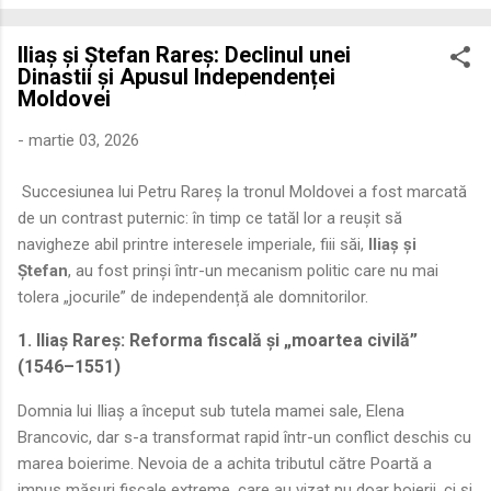
economică extinsă, Dobrogea a devenit un laborator complex
de fuziune etnică și culturală. Urmărirea penetrării elementului
Iliaș și Ștefan Rareș: Declinul unei
roman – în special a cetățenilor romani ( cives Romani ) în
Dinastii și Apusul Independenței
țesutul urban și rural dobrogean – ne permite să măsurăm cu
Moldovei
precizie profunzimea și ritmul procesului de rom...
-
martie 03, 2026
Succesiunea lui Petru Rareș la tronul Moldovei a fost marcată
de un contrast puternic: în timp ce tatăl lor a reușit să
navigheze abil printre interesele imperiale, fiii săi,
Iliaș și
Ștefan
, au fost prinși într-un mecanism politic care nu mai
tolera „jocurile” de independență ale domnitorilor.
1. Iliaș Rareș: Reforma fiscală și „moartea civilă”
(1546–1551)
Domnia lui Iliaș a început sub tutela mamei sale, Elena
Brancovic, dar s-a transformat rapid într-un conflict deschis cu
marea boierime. Nevoia de a achita tributul către Poartă a
impus măsuri fiscale extreme, care au vizat nu doar boierii, ci și