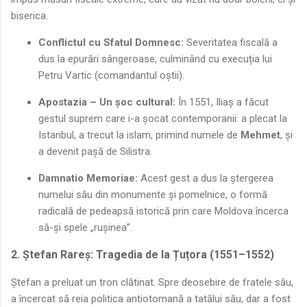
biserica.
Conflictul cu Sfatul Domnesc:
Severitatea fiscală a
dus la epurări sângeroase, culminând cu execuția lui
Petru Vartic (comandantul oștii).
Apostazia – Un șoc cultural:
În 1551, Iliaș a făcut
gestul suprem care i-a șocat contemporanii: a plecat la
Istanbul, a trecut la islam, primind numele de
Mehmet
, și
a devenit pașă de Silistra.
Damnatio Memoriae:
Acest gest a dus la ștergerea
numelui său din monumente și pomelnice, o formă
radicală de pedeapsă istorică prin care Moldova încerca
să-și spele „rușinea”.
2. Ștefan Rareș: Tragedia de la Țuțora (1551–1552)
Ștefan a preluat un tron clătinat. Spre deosebire de fratele său,
a încercat să reia politica antiotomană a tatălui său, dar a fost