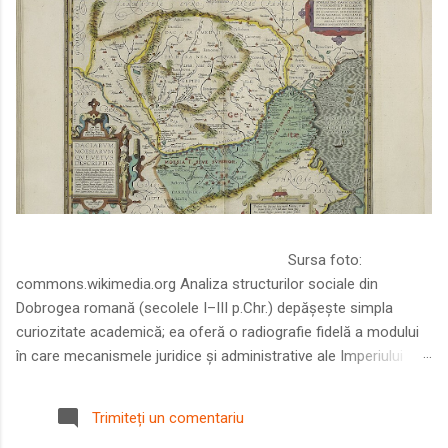
Sursa foto:
commons.wikimedia.org Analiza structurilor sociale din
Dobrogea romană (secolele I–III p.Chr.) depășește simpla
curiozitate academică; ea oferă o radiografie fidelă a modului
în care mecanismele juridice și administrative ale Imperiului
Roman au remodelat spațiul dintre Dunăre și Marea Neagră.
Într-o epocă în care prosperitatea excepțională a lumii romane
Trimiteți un comentariu
era susținută de o mobilitate socială dinamică și de o libertate