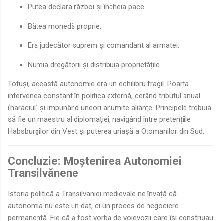
Putea declara război și încheia pace.
Bătea monedă proprie.
Era judecător suprem și comandant al armatei.
Numia dregătorii și distribuia proprietățile.
Totuși, această autonomie era un echilibru fragil. Poarta
intervenea constant în politica externă, cerând tributul anual
(haraciul) și impunând uneori anumite alianțe. Principele trebuia
să fie un maestru al diplomației, navigând între pretențiile
Habsburgilor din Vest și puterea uriașă a Otomanilor din Sud.
Concluzie: Moștenirea Autonomiei
Transilvănene
Istoria politică a Transilvaniei medievale ne învață că
autonomia nu este un dat, ci un proces de negociere
permanentă. Fie că a fost vorba de voievozii care își construiau