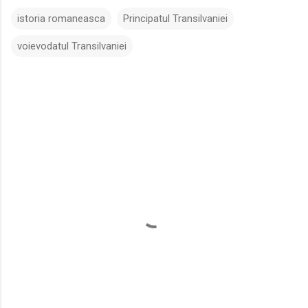
istoria romaneasca
Principatul Transilvaniei
voievodatul Transilvaniei
C
o
m
e
n
t
a
r
i
i