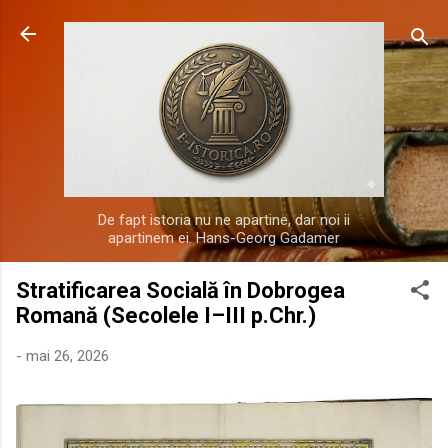
Treceți la conținutul principal
De fapt istoria nu ne apartine, dar noi ii
apartinem ei. Hans-Georg Gadamer
Stratificarea Socială în Dobrogea
Romană (Secolele I–III p.Chr.)
-
mai 26, 2026