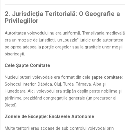
2. Jurisdicția Teritorială: O Geografie a
Privilegiilor
Autoritatea voievodului nu era uniformă. Transilvania medievală
era un mozaic de jurisdicții, un „puzzle” juridic unde autoritatea
se oprea adesea la porțile orașelor sau la granițele unor moșii
bisericești.
Cele Șapte Comitate
Nucleul puterii voievodale era format din cele
șapte comitate
:
Solnocul Interior, Dăbâca, Cluj, Turda, Târnava, Alba și
Hunedoara. Aici, voievodul era stăpân deplin peste nobilime și
țărănime, prezidând congregațiile generale (un precursor al
Dietei).
Zonele de Excepție: Enclavele Autonome
Multe teritorii erau scoase de sub controlul voievodal prin