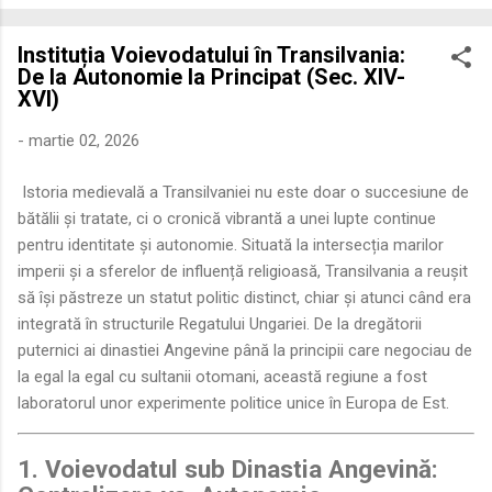
economică extinsă, Dobrogea a devenit un laborator complex
de fuziune etnică și culturală. Urmărirea penetrării elementului
Instituția Voievodatului în Transilvania:
roman – în special a cetățenilor romani ( cives Romani ) în
De la Autonomie la Principat (Sec. XIV-
țesutul urban și rural dobrogean – ne permite să măsurăm cu
XVI)
precizie profunzimea și ritmul procesului de rom...
-
martie 02, 2026
Istoria medievală a Transilvaniei nu este doar o succesiune de
bătălii și tratate, ci o cronică vibrantă a unei lupte continue
pentru identitate și autonomie. Situată la intersecția marilor
imperii și a sferelor de influență religioasă, Transilvania a reușit
să își păstreze un statut politic distinct, chiar și atunci când era
integrată în structurile Regatului Ungariei. De la dregătorii
puternici ai dinastiei Angevine până la principii care negociau de
la egal la egal cu sultanii otomani, această regiune a fost
laboratorul unor experimente politice unice în Europa de Est.
1. Voievodatul sub Dinastia Angevină: