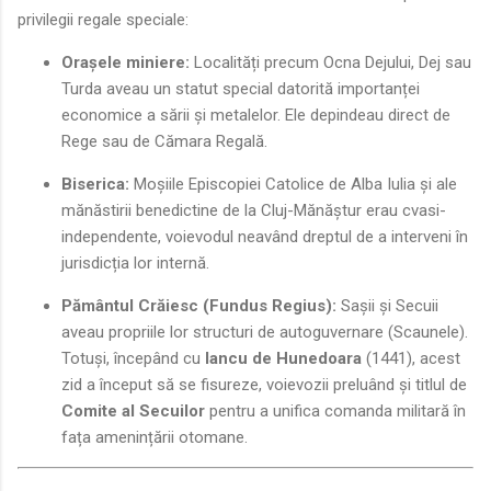
privilegii regale speciale:
Orașele miniere:
Localități precum Ocna Dejului, Dej sau
Turda aveau un statut special datorită importanței
economice a sării și metalelor. Ele depindeau direct de
Rege sau de Cămara Regală.
Biserica:
Moșiile Episcopiei Catolice de Alba Iulia și ale
mănăstirii benedictine de la Cluj-Mănăștur erau cvasi-
independente, voievodul neavând dreptul de a interveni în
jurisdicția lor internă.
Pământul Crăiesc (Fundus Regius):
Sașii și Secuii
aveau propriile lor structuri de autoguvernare (Scaunele).
Totuși, începând cu
Iancu de Hunedoara
(1441), acest
zid a început să se fisureze, voievozii preluând și titlul de
Comite al Secuilor
pentru a unifica comanda militară în
fața amenințării otomane.