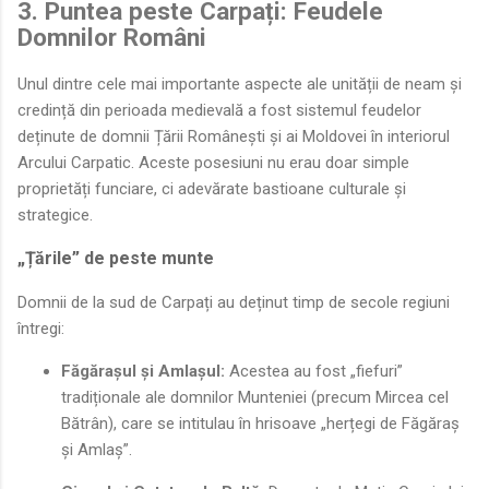
3. Puntea peste Carpați: Feudele
Domnilor Români
Unul dintre cele mai importante aspecte ale unității de neam și
credință din perioada medievală a fost sistemul feudelor
deținute de domnii Țării Românești și ai Moldovei în interiorul
Arcului Carpatic. Aceste posesiuni nu erau doar simple
proprietăți funciare, ci adevărate bastioane culturale și
strategice.
„Țările” de peste munte
Domnii de la sud de Carpați au deținut timp de secole regiuni
întregi:
Făgărașul și Amlașul:
Acestea au fost „fiefuri”
tradiționale ale domnilor Munteniei (precum Mircea cel
Bătrân), care se intitulau în hrisoave „herțegi de Făgăraș
și Amlaș”.