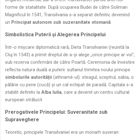
forme de statalitate. După ocuparea Budei de către Soliman
Magnificul în 1541, Transilvania s-a separat definitiv, devenind
un
Principat autonom sub suzeranitate otomană
.
Simbolistica Puterii și Alegerea Principelui
Într-o mișcare diplomatică rară, Dieta Transilvaniei (reunită la
Cluj în 1543) a primit dreptul de a-și alege „orice principe ar voi”,
sub rezerva confirmării de către Poartă. Ceremonia de învestire
reflecta natura duală a puterii: sultanul trimitea noului principe
simbolurile autorității
(athnamé-ul): steagul, sceptrul, sabia, o
pălărie cu pene (cucă) și un cal echipat de paradă. Capitala s-a
stabilit definitiv la
Alba Iulia
, care a devenit un centru cultural
european strălucit.
Prerogativele Principelui: Suveranitate sub
Supraveghere
Teoretic, principele Transilvaniei era un monarh suveran: