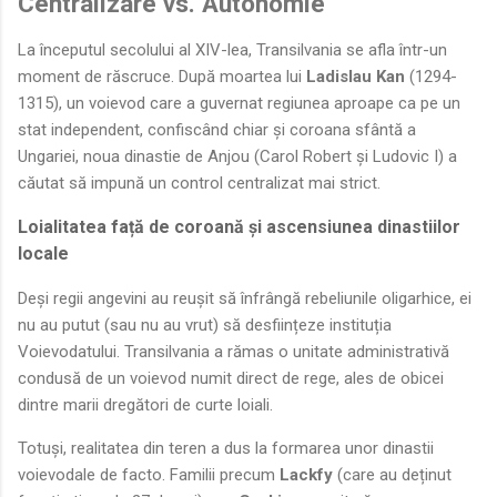
Centralizare vs. Autonomie
La începutul secolului al XIV-lea, Transilvania se afla într-un
moment de răscruce. După moartea lui
Ladislau Kan
(1294-
1315), un voievod care a guvernat regiunea aproape ca pe un
stat independent, confiscând chiar și coroana sfântă a
Ungariei, noua dinastie de Anjou (Carol Robert și Ludovic I) a
căutat să impună un control centralizat mai strict.
Loialitatea față de coroană și ascensiunea dinastiilor
locale
Deși regii angevini au reușit să înfrângă rebeliunile oligarhice, ei
nu au putut (sau nu au vrut) să desființeze instituția
Voievodatului. Transilvania a rămas o unitate administrativă
condusă de un voievod numit direct de rege, ales de obicei
dintre marii dregători de curte loiali.
Totuși, realitatea din teren a dus la formarea unor dinastii
voievodale de facto. Familii precum
Lackfy
(care au deținut