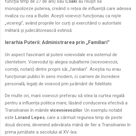
funcția timp de 27 de ani) sau
Csaki
au reușit să
monopolizeze puterea, creând o rețea de influență care adesea
rivaliza cu cea a Budei. Acești voievozi funcționau ca niște
„viceregi”, având propriile lor curți și exercitând o autoritate
militară și judecătorească extinsă.
Ierarhia Puterii: Administrarea prin „Familiari”
Un aspect fascinant al puterii voievodale era sistemul de
clientelism. Voievodul își alegea subalternii (vicevoievozii,
comiții, notarii) dintre proprii săi „familiari”. Aceștia nu erau
funcționari publici în sens modern, ci oameni de încredere
personală, legați de voievod prin jurământ de fidelitate.
De multe ori, marii voievozi preferau să stea la curtea regală
pentru a influența politica mare, lăsând conducerea efectivă a
Transilvaniei în mâinile
vicevoievozilor
. Un exemplu notabil
este
Lorand Lepes
, care a cârmuit regiunea timp de peste
două decenii, devenind adevărata mână de fier a Transilvaniei în
prima jumătate a secolului al XV-lea.