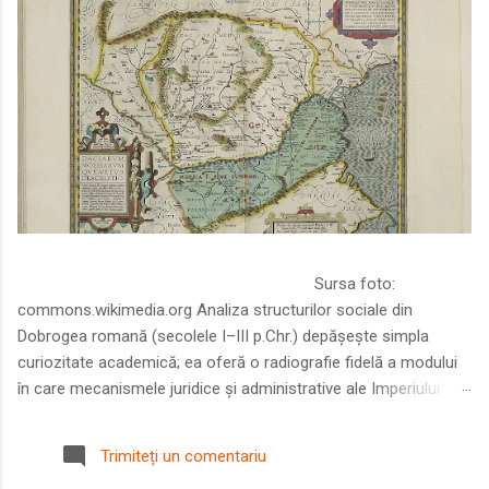
Sursa foto:
commons.wikimedia.org Analiza structurilor sociale din
Dobrogea romană (secolele I–III p.Chr.) depășește simpla
curiozitate academică; ea oferă o radiografie fidelă a modului
în care mecanismele juridice și administrative ale Imperiului
Roman au remodelat spațiul dintre Dunăre și Marea Neagră.
Într-o epocă în care prosperitatea excepțională a lumii romane
Trimiteți un comentariu
era susținută de o mobilitate socială dinamică și de o libertate