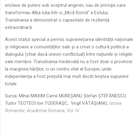
enclave de putere sub sceptrul angevin, sau de principii care
transformau Alba Iulia într-o „Mică Romă” a Estului,
Transilvania a demonstrat o capacitate de reziliență
extraordinară.
Acest statut special a permis supraviețuirea identității naționale
și religioase a comunităților sale și a creat o cultură politică a
dialogului (chiar dacă uneori conflictual) între națiunile și religiile
sale membre. Transilvania medievală nu a fost doar o provincie
la marginea hărților, ci un centru vital al Europei, unde
independența a fost prețuită mai mult decât liniștea supunerii
totale.
Sursa: Mihai MAXIM Carnii MUREŞANU Ştefan ŞTEFĂNESCU
Tudor TEOTEOI Ion TODERAŞC, Virgil VĂTĂŞIANU,
Istoria
Romanilor, Academia Romana, Vol. IV