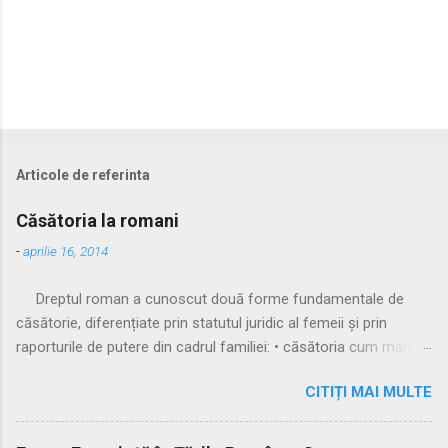
Articole de referinta
Căsătoria la romani
-
aprilie 16, 2014
Dreptul roman a cunoscut două forme fundamentale de
căsătorie, diferențiate prin statutul juridic al femeii și prin
raporturile de putere din cadrul familiei: • căsătoria cum manus
• căsătoria sine manu Multă vreme, singura formă recunoscută
CITIȚI MAI MULTE
și practicată a fost căsătoria cu manus, prin care femeia
trecea sub autoritatea soțului, devenind parte a familiei
acestuia. Spre sfârșitul Republicii, tot mai multe femei au