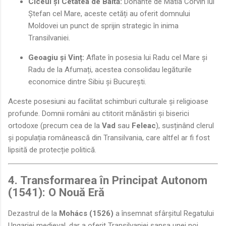
Ciceul și Cetatea de Baltă:
Donante de Matia Corvin lui
Ștefan cel Mare, aceste cetăți au oferit domnului
Moldovei un punct de sprijin strategic în inima
Transilvaniei.
Geoagiu și Vinț:
Aflate în posesia lui Radu cel Mare și
Radu de la Afumați, acestea consolidau legăturile
economice dintre Sibiu și București.
Aceste posesiuni au facilitat schimburi culturale și religioase
profunde. Domnii români au ctitorit mănăstiri și biserici
ortodoxe (precum cea de la
Vad
sau
Feleac
), susținând clerul
și populația românească din Transilvania, care altfel ar fi fost
lipsită de protecție politică.
4. Transformarea în Principat Autonom
(1541): O Nouă Eră
Dezastrul de la
Mohács (1526)
a însemnat sfârșitul Regatului
Ungariei medieval, dar a oferit Transilvaniei șansa unei noi