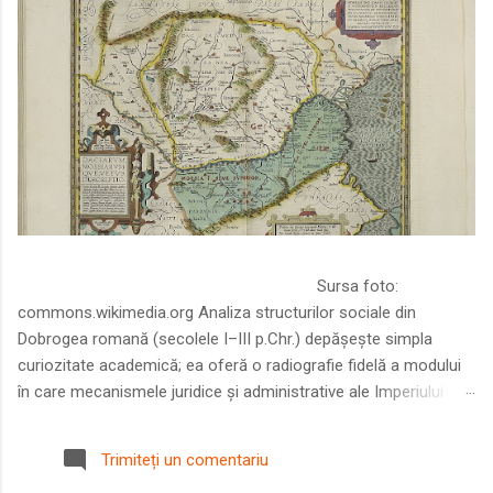
Sursa foto:
commons.wikimedia.org Analiza structurilor sociale din
Dobrogea romană (secolele I–III p.Chr.) depășește simpla
curiozitate academică; ea oferă o radiografie fidelă a modului
în care mecanismele juridice și administrative ale Imperiului
Roman au remodelat spațiul dintre Dunăre și Marea Neagră.
Într-o epocă în care prosperitatea excepțională a lumii romane
Trimiteți un comentariu
era susținută de o mobilitate socială dinamică și de o libertate