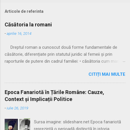
Articole de referinta
Căsătoria la romani
-
aprilie 16, 2014
Dreptul roman a cunoscut două forme fundamentale de
căsătorie, diferențiate prin statutul juridic al femeii și prin
raporturile de putere din cadrul familiei: • căsătoria cum manus
• căsătoria sine manu Multă vreme, singura formă recunoscută
CITIȚI MAI MULTE
și practicată a fost căsătoria cu manus, prin care femeia
trecea sub autoritatea soțului, devenind parte a familiei
acestuia. Spre sfârșitul Republicii, tot mai multe femei au
Epoca Fanariotă în Țările Române: Cauze,
început să evite această subordonare, trăind în uniuni
Context și Implicații Politice
nelegitime. Pentru a limita fenomenul, romanii au recunoscut și
-
iulie 26, 2019
căsătoria fără manus, care permitea femeii să rămână sub
puterea tatălui ei (pater familias), păstrându-și astfel
Sursa imagine: slideshare.net Epoca fanariotă
autonomia patrimonială. ⚖️ Formele căsătoriei cu manus
reprezintă o perioadă distinctă în istoria