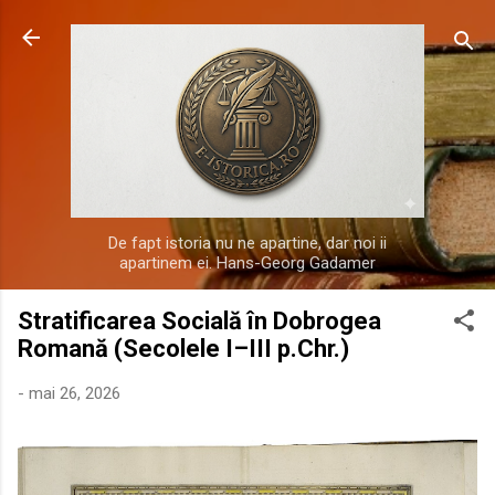
Treceți la conținutul principal
De fapt istoria nu ne apartine, dar noi ii
apartinem ei. Hans-Georg Gadamer
Stratificarea Socială în Dobrogea
Romană (Secolele I–III p.Chr.)
-
mai 26, 2026