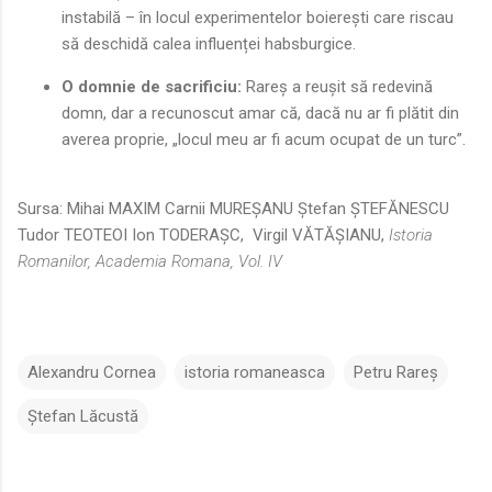
instabilă – în locul experimentelor boierești care riscau
să deschidă calea influenței habsburgice.
O domnie de sacrificiu:
Rareș a reușit să redevină
domn, dar a recunoscut amar că, dacă nu ar fi plătit din
averea proprie, „locul meu ar fi acum ocupat de un turc”.
Sursa: Mihai MAXIM Carnii MUREŞANU Ştefan ŞTEFĂNESCU
Tudor TEOTEOI Ion TODERAŞC, Virgil VĂTĂŞIANU,
Istoria
Romanilor, Academia Romana, Vol. IV
Alexandru Cornea
istoria romaneasca
Petru Rareș
Ștefan Lăcustă
C