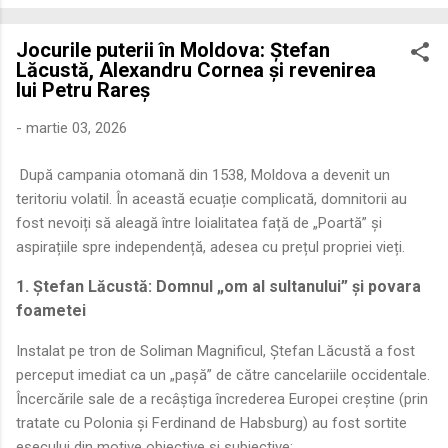
economică extinsă, Dobrogea a devenit un laborator complex
de fuziune etnică și culturală. Urmărirea penetrării elementului
Jocurile puterii în Moldova: Ștefan
roman – în special a cetățenilor romani ( cives Romani ) în
Lăcustă, Alexandru Cornea și revenirea
țesutul urban și rural dobrogean – ne permite să măsurăm cu
lui Petru Rareș
precizie profunzimea și ritmul procesului de rom...
-
martie 03, 2026
După campania otomană din 1538, Moldova a devenit un
teritoriu volatil. În această ecuație complicată, domnitorii au
fost nevoiți să aleagă între loialitatea față de „Poartă” și
aspirațiile spre independență, adesea cu prețul propriei vieți.
1. Ștefan Lăcustă: Domnul „om al sultanului” și povara
foametei
Instalat pe tron de Soliman Magnificul, Ștefan Lăcustă a fost
perceput imediat ca un „pașă” de către cancelariile occidentale.
Încercările sale de a recâștiga încrederea Europei creștine (prin
tratate cu Polonia și Ferdinand de Habsburg) au fost sortite
eșecului din motive obiective și subiective: