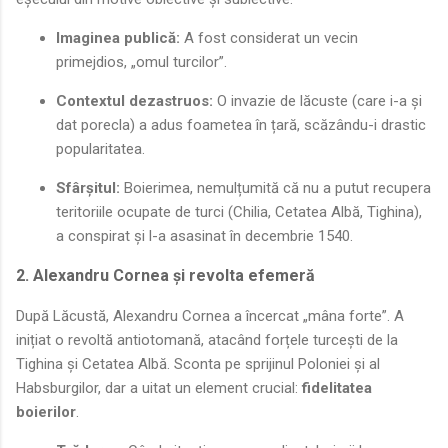
Imaginea publică:
A fost considerat un vecin
primejdios, „omul turcilor”.
Contextul dezastruos:
O invazie de lăcuste (care i-a și
dat porecla) a adus foametea în țară, scăzându-i drastic
popularitatea.
Sfârșitul:
Boierimea, nemulțumită că nu a putut recupera
teritoriile ocupate de turci (Chilia, Cetatea Albă, Tighina),
a conspirat și l-a asasinat în decembrie 1540.
2. Alexandru Cornea și revolta efemeră
După Lăcustă, Alexandru Cornea a încercat „mâna forte”. A
inițiat o revoltă antiotomană, atacând forțele turcești de la
Tighina și Cetatea Albă. Sconta pe sprijinul Poloniei și al
Habsburgilor, dar a uitat un element crucial:
fidelitatea
boierilor
.