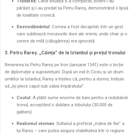
Trădarea:
Când situația s-a complicat, boierii l-au
părăsit și l-au predat lui Petru Rareș, demonstrând o lipsă
de loialitate cronică.
Deznodământul:
Cornea a fost decapitat, într-un gest
care subliniază moravurile dure ale vremii, unde chiar și o
cerere de milă (călugărirea) era ignorată.
3. Petru Rareș: „Căința” de la Istanbul și prețul tronului
Revenirea lui Petru Rareș pe tron (ianuarie 1541) este o lecție
de diplomație a supraviețuirii. După un exil în Ciceu și un drum
umilitor la Istanbul, Rareș a înțeles că, pentru a domni, trebuie
să „își plece capul sub sabia împăratului”.
Costul:
A plătit sume enorme de bani pentru a redobândi
tronul, acceptând o dublare a tributului (30.000 de
galbeni).
Realismul otoman:
Sultanul a preferat „mâna de fier” a
lui Rareș – care putea asigura stabilitatea într-o regiune