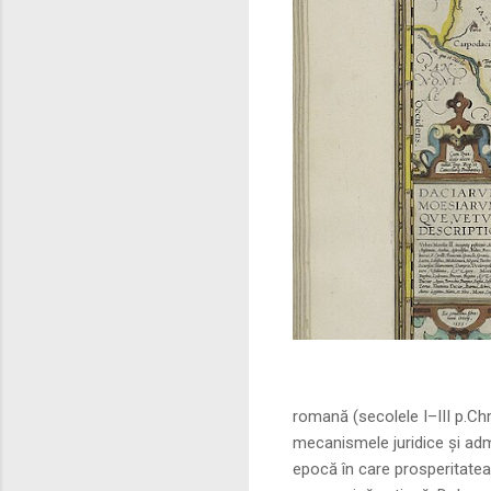
Sursa foto: commo
romană (secolele I–III p.Ch
mecanismele juridice și adm
epocă în care prosperitatea