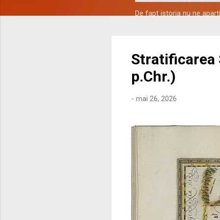
De fapt istoria nu ne apar
Stratificarea
p.Chr.)
-
mai 26, 2026