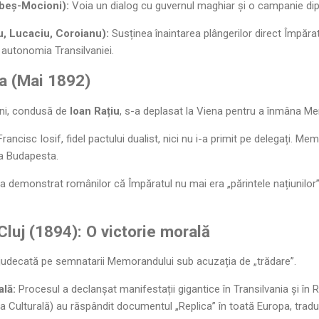
beș-Mocioni):
Voia un dialog cu guvernul maghiar și o campanie dip
u, Lucaciu, Coroianu):
Susținea înaintarea plângerilor direct Împărat
 autonomia Transilvaniei.
a (Mai 1892)
âni, condusă de
Ioan Rațiu
, s-a deplasat la Viena pentru a înmâna M
rancisc Iosif, fidel pactului dualist, nici nu i-a primit pe delegați. Me
 la Budapesta.
 demonstrat românilor că Împăratul nu mai era „părintele națiunilor”, c
Cluj (1894): O victorie morală
 judecată pe semnatarii Memorandului sub acuzația de „trădare”.
ală:
Procesul a declanșat manifestații gigantice în Transilvania și în 
ga Culturală) au răspândit documentul „Replica” în toată Europa, tradus