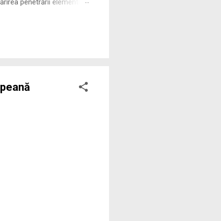
rirea penetrării elementului
 ne permite să măsurăm cu
opeană