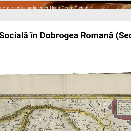
tine, dar noi ii apartinem ei. Hans-Georg Gadamer
 Socială în Dobrogea Romană (Seco