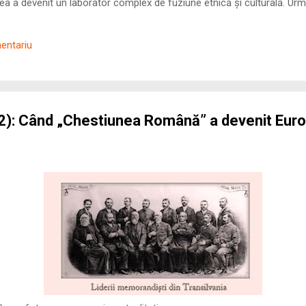
 a devenit un laborator complex de fuziune etnică și culturală. Urmă
nilor romani ( cives Romani ) în țesutul urban și rural dobrogean –
ul procesului de rom...
mentariu
): Când „Chestiunea Română” a devenit Eur