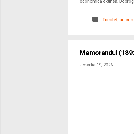
economică extinsă, Dobrogea
roman – în special a cetățe
precizie profunzimea și ritm
Trimiteți un co
Memorandul (1892
-
martie 19, 2026