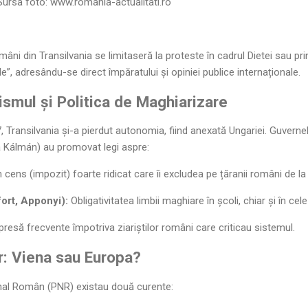
rsa foto:
www.romania-actualitati.ro
mâni din Transilvania se limitaseră la proteste în cadrul Dietei sau pr
le”, adresându-se direct împăratului și opiniei publice internaționale.
ismul și Politica de Maghiarizare
, Transilvania și-a pierdut autonomia, fiind anexată Ungariei. Guverne
a Kálmán) au promovat legi aspre:
 cens (impozit) foarte ridicat care îi excludea pe țăranii români de la 
fort, Apponyi):
Obligativitatea limbii maghiare în școli, chiar și în cele
esă frecvente împotriva ziariștilor români care criticau sistemul.
or: Viena sau Europa?
ional Român (PNR) existau două curente: