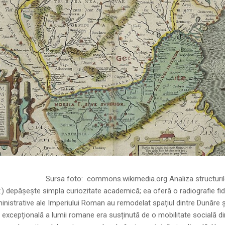
ns.wikimedia.org Analiza structurilor socia
r.) depășește simpla curiozitate academică; ea oferă o radiografie fid
inistrative ale Imperiului Roman au remodelat spațiul dintre Dunăre 
 excepțională a lumii romane era susținută de o mobilitate socială di