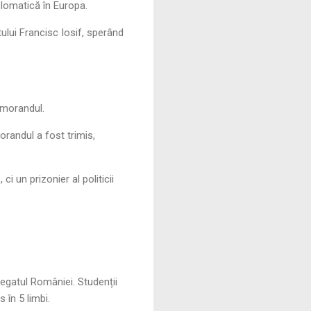
lomatică în Europa.
ului Francisc Iosif, sperând
emorandul.
morandul a fost trimis,
i un prizonier al politicii
Regatul României. Studenții
 în 5 limbi.