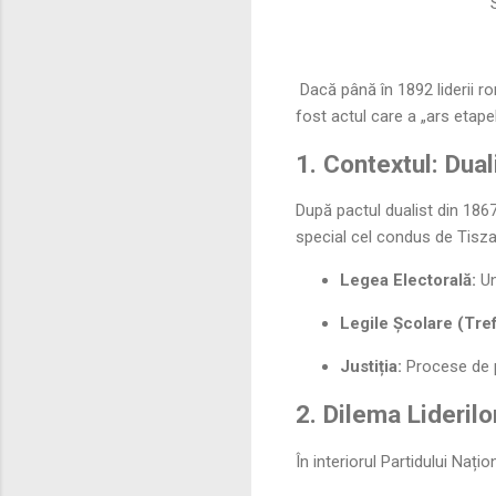
Su
Dacă până în 1892 liderii ro
fost actul care a „ars etape
1. Contextul: Dual
După pactul dualist din 1867
special cel condus de Tisz
Legea Electorală:
Un
Legile Școlare (Tre
Justiția:
Procese de pr
2. Dilema Lideril
În interiorul Partidului Naț