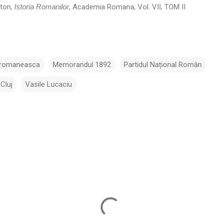
aton,
Istoria Romanilor
, Academia Romana, Vol. VII, TOM II
a romaneasca
Memorandul 1892
Partidul Național Român
Cluj
Vasile Lucaciu