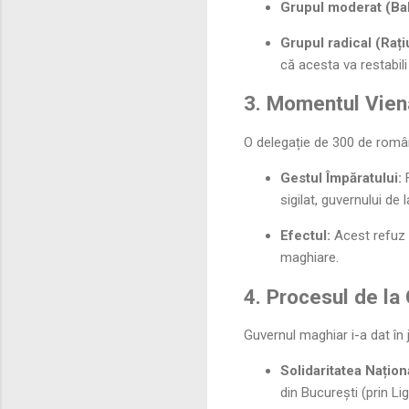
Grupul moderat (Ba
Grupul radical (Rați
că acesta va restabili
3. Momentul Vien
O delegație de 300 de rom
Gestul Împăratului:
F
sigilat, guvernului de
Efectul:
Acest refuz a
maghiare.
4. Procesul de la 
Guvernul maghiar i-a dat în
Solidaritatea Națion
din București (prin Li