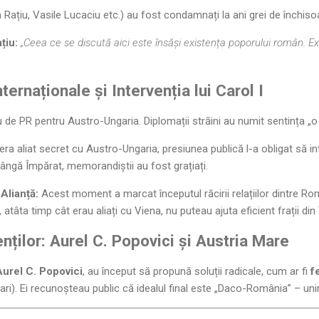
n Rațiu, Vasile Lucaciu etc.) au fost condamnați la ani grei de închiso
țiu:
„Ceea ce se discută aici este însăși existența poporului român. E
ternaționale și Intervenția lui Carol I
 de PR pentru Austro-Ungaria. Diplomații străini au numit sentința „o
era aliat secret cu Austro-Ungaria, presiunea publică l-a obligat să in
lângă Împărat, memorandiștii au fost grațiați.
Alianță:
Acest moment a marcat începutul răcirii relațiilor dintre Rom
atâta timp cât erau aliați cu Viena, nu puteau ajuta eficient frații din 
nților: Aurel C. Popovici și Austria Mare
Aurel C. Popovici
, au început să propună soluții radicale, cum ar fi
f
Mari). Ei recunoșteau public că idealul final este „Daco-România” – uni