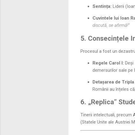
Sentința:
Liderii (Ioa
Cuvintele lui Ioan Ra
discută, se afirmă!”
5. Consecințele In
Procesul a fost un dezastru
Regele Carol I:
Deși 
demersurilor sale pe 
Detașarea de Tripla 
Românii au înțeles că, 
6. „Replica” Stude
Tinerii intelectuali, precum
(Statele Unite ale Austriei 