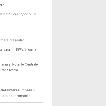
are.
xistența unui popor nu se
 mare greșeală”.
tervină. În 1895, în urma
ânia și Puterile Centrale.
Transilvania.
ederalizarea imperiului
rea tuturor românilor.