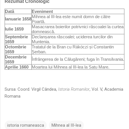
Rezumat Cronologic
Dată
Eveniment
Mihnea al III-lea este numit domn de către
Ianuarie 1658
Poartă.
Masacrarea boierilor potrivnici răscoalei la curtea
Iulie 1659
domnească.
Septembrie
Declanșarea răscoalei; uciderea turcilor din
1659
Muntenia.
Octombrie
Tratatul de la Bran cu Rákóczi și Constantin
1659
Șerban.
Decembrie
Înfrângerea de la Călugăreni; fuga în Transilvania.
1659
Aprilie 1660
Moartea lui Mihnea al III-lea la Satu Mare.
Sursa: Coord. Virgil Cândea,
Istoria Romanilor
, Vol. V, Academia
Romana
istoria romaneasca
Mihnea al III-lea