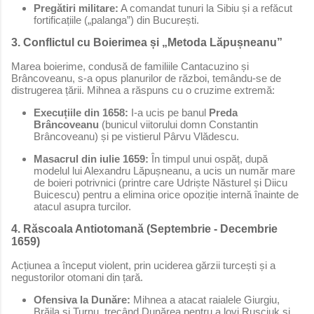
Pregătiri militare:
A comandat tunuri la Sibiu și a refăcut
fortificațiile („palanga”) din București.
3. Conflictul cu Boierimea și „Metoda Lăpușneanu”
Marea boierime, condusă de familiile Cantacuzino și
Brâncoveanu, s-a opus planurilor de război, temându-se de
distrugerea țării. Mihnea a răspuns cu o cruzime extremă:
Execuțiile din 1658:
I-a ucis pe banul
Preda
Brâncoveanu
(bunicul viitorului domn Constantin
Brâncoveanu) și pe vistierul Pârvu Vlădescu.
Masacrul din iulie 1659:
În timpul unui ospăț, după
modelul lui Alexandru Lăpușneanu, a ucis un număr mare
de boieri potrivnici (printre care Udriște Năsturel și Diicu
Buicescu) pentru a elimina orice opoziție internă înainte de
atacul asupra turcilor.
4. Răscoala Antiotomană (Septembrie - Decembrie
1659)
Acțiunea a început violent, prin uciderea gărzii turcești și a
negustorilor otomani din țară.
Ofensiva la Dunăre:
Mihnea a atacat raialele Giurgiu,
Brăila și Turnu, trecând Dunărea pentru a lovi Rusciuk și