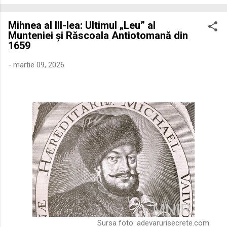
economică extinsă, Dobrogea a devenit un laborator complex
de fuziune etnică și culturală. Urmărirea penetrării elementului
Mihnea al III-lea: Ultimul „Leu” al
roman – în special a cetățenilor romani ( cives Romani ) în
Munteniei și Răscoala Antiotomană din
țesutul urban și rural dobrogean – ne permite să măsurăm cu
1659
precizie profunzimea și ritmul procesului de rom...
-
martie 09, 2026
Sursa foto:
adevarurisecrete.com