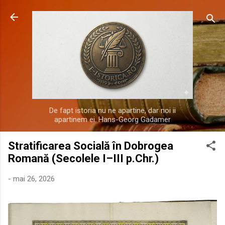
Treceți la conținutul principal
De fapt istoria nu ne apartine, dar noi ii
apartinem ei. Hans-Georg Gadamer
Stratificarea Socială în Dobrogea
Romană (Secolele I–III p.Chr.)
-
mai 26, 2026