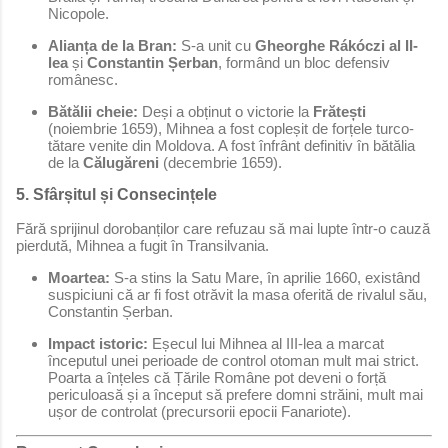
Nicopole.
Alianța de la Bran:
S-a unit cu
Gheorghe Rákóczi al II-
lea
și
Constantin Șerban
, formând un bloc defensiv
românesc.
Bătălii cheie:
Deși a obținut o victorie la
Frătești
(noiembrie 1659), Mihnea a fost copleșit de forțele turco-
tătare venite din Moldova. A fost înfrânt definitiv în bătălia
de la
Călugăreni
(decembrie 1659).
5. Sfârșitul și Consecințele
Fără sprijinul dorobanților care refuzau să mai lupte într-o cauză
pierdută, Mihnea a fugit în Transilvania.
Moartea:
S-a stins la Satu Mare, în aprilie 1660, existând
suspiciuni că ar fi fost otrăvit la masa oferită de rivalul său,
Constantin Șerban.
Impact istoric:
Eșecul lui Mihnea al III-lea a marcat
începutul unei perioade de control otoman mult mai strict.
Poarta a înțeles că Țările Române pot deveni o forță
periculoasă și a început să prefere domni străini, mult mai
ușor de controlat (precursorii epocii Fanariote).