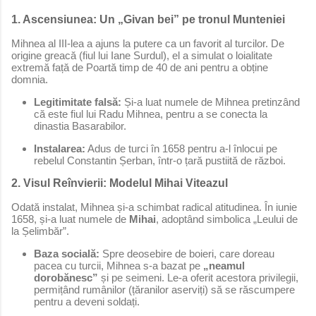
1. Ascensiunea: Un „Givan bei” pe tronul Munteniei
Mihnea al III-lea a ajuns la putere ca un favorit al turcilor. De
origine greacă (fiul lui Iane Surdul), el a simulat o loialitate
extremă față de Poartă timp de 40 de ani pentru a obține
domnia.
Legitimitate falsă:
Și-a luat numele de Mihnea pretinzând
că este fiul lui Radu Mihnea, pentru a se conecta la
dinastia Basarabilor.
Instalarea:
Adus de turci în 1658 pentru a-l înlocui pe
rebelul Constantin Șerban, într-o țară pustiită de război.
2. Visul Reînvierii: Modelul Mihai Viteazul
Odată instalat, Mihnea și-a schimbat radical atitudinea. În iunie
1658, și-a luat numele de
Mihai
, adoptând simbolica „Leului de
la Șelimbăr”.
Baza socială:
Spre deosebire de boieri, care doreau
pacea cu turcii, Mihnea s-a bazat pe
„neamul
dorobănesc”
și pe seimeni. Le-a oferit acestora privilegii,
permițând rumânilor (țăranilor aserviți) să se răscumpere
pentru a deveni soldați.