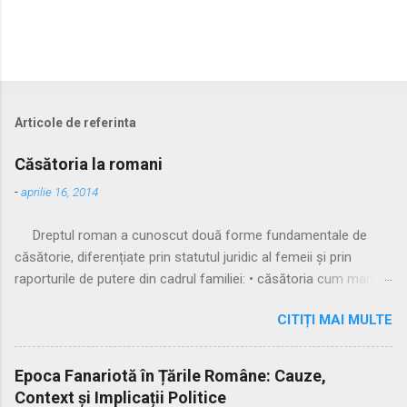
Articole de referinta
Căsătoria la romani
-
aprilie 16, 2014
Dreptul roman a cunoscut două forme fundamentale de
căsătorie, diferențiate prin statutul juridic al femeii și prin
raporturile de putere din cadrul familiei: • căsătoria cum manus
• căsătoria sine manu Multă vreme, singura formă recunoscută
CITIȚI MAI MULTE
și practicată a fost căsătoria cu manus, prin care femeia
trecea sub autoritatea soțului, devenind parte a familiei
acestuia. Spre sfârșitul Republicii, tot mai multe femei au
Epoca Fanariotă în Țările Române: Cauze,
început să evite această subordonare, trăind în uniuni
Context și Implicații Politice