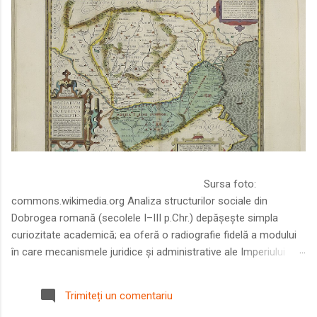
Sursa foto:
commons.wikimedia.org Analiza structurilor sociale din
Dobrogea romană (secolele I–III p.Chr.) depășește simpla
curiozitate academică; ea oferă o radiografie fidelă a modului
în care mecanismele juridice și administrative ale Imperiului
Roman au remodelat spațiul dintre Dunăre și Marea Neagră.
Într-o epocă în care prosperitatea excepțională a lumii romane
Trimiteți un comentariu
era susținută de o mobilitate socială dinamică și de o libertate