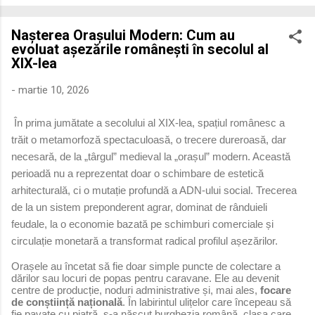
economică extinsă, Dobrogea a devenit un laborator complex
de fuziune etnică și culturală. Urmărirea penetrării elementului
Nașterea Orașului Modern: Cum au
roman – în special a cetățenilor romani ( cives Romani ) în
evoluat așezările românești în secolul al
țesutul urban și rural dobrogean – ne permite să măsurăm cu
XIX-lea
precizie profunzimea și ritmul procesului de rom...
-
martie 10, 2026
În prima jumătate a secolului al XIX-lea, spațiul românesc a
trăit o metamorfoză spectaculoasă, o trecere dureroasă, dar
necesară, de la „târgul” medieval la „orașul” modern. Această
perioadă nu a reprezentat doar o schimbare de estetică
arhitecturală, ci o mutație profundă a ADN-ului social. Trecerea
de la un sistem preponderent agrar, dominat de rânduieli
feudale, la o economie bazată pe schimburi comerciale și
circulație monetară a transformat radical profilul așezărilor.
Orașele au încetat să fie doar simple puncte de colectare a
dărilor sau locuri de popas pentru caravane. Ele au devenit
centre de producție, noduri administrative și, mai ales,
focare
de conștiință națională
. În labirintul ulițelor care începeau să
fie pavate cu piatră, s-a născut burghezia română, clasa care