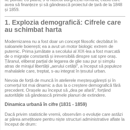
avea să finanțeze și să gândească proiectul de țară de la 1848
și 1859.
1. Explozia demografică: Cifrele care
au schimbat harta
Modernizarea nu a fost doar un concept filosofic dezbătut în
saloanele boierești; ea a avut un motor biologic extrem de
puternic. Prima jumătate a secolului al XIX-lea a fost marcată
de o migrație constantă și ireversibilă dinspre sat spre oraș.
Țăranul, eliberat parțial de legarea de glie sau pur și simplu
atras de mirajul libertății „aerului cetății”, a început să populeze
mahalalele care, treptat, s-au integrat în țesutul urban.
Nevoia de forță de muncă în atelierele meșteșugărești și în
comerțul tot mai dinamic a dus la o creștere demografică fără
precedent. Orașele au început să „dea pe afară”, forțând
autoritățile să gândească primele planuri de extindere.
Dinamica urbană în cifre (1831 - 1859)
Dacă privim statisticile vremii, observăm o evoluție care astăzi
ar părea amețitoare pentru niște structuri administrative aflate la
început de drum: