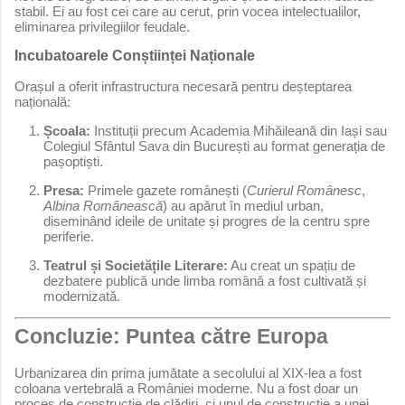
stabil. Ei au fost cei care au cerut, prin vocea intelectualilor,
eliminarea privilegiilor feudale.
Incubatoarele Conștiinței Naționale
Orașul a oferit infrastructura necesară pentru deșteptarea
națională:
Școala:
Instituții precum Academia Mihăileană din Iași sau
Colegiul Sfântul Sava din București au format generația de
pașoptiști.
Presa:
Primele gazete românești (
Curierul Românesc
,
Albina Românească
) au apărut în mediul urban,
diseminând ideile de unitate și progres de la centru spre
periferie.
Teatrul și Societățile Literare:
Au creat un spațiu de
dezbatere publică unde limba română a fost cultivată și
modernizată.
Concluzie: Puntea către Europa
Urbanizarea din prima jumătate a secolului al XIX-lea a fost
coloana vertebrală a României moderne. Nu a fost doar un
proces de construcție de clădiri, ci unul de construcție a unei