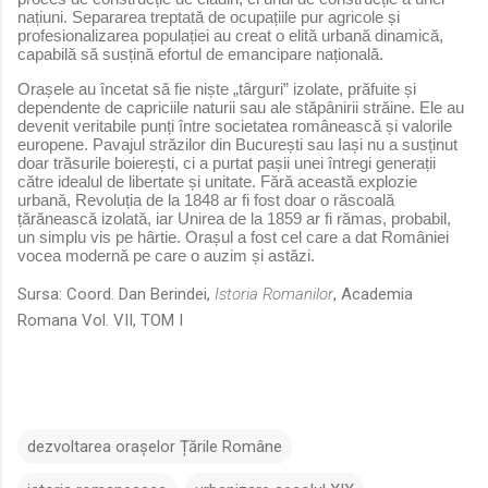
națiuni. Separarea treptată de ocupațiile pur agricole și
profesionalizarea populației au creat o elită urbană dinamică,
capabilă să susțină efortul de emancipare națională.
Orașele au încetat să fie niște „târguri” izolate, prăfuite și
dependente de capriciile naturii sau ale stăpânirii străine. Ele au
devenit veritabile punți între societatea românească și valorile
europene. Pavajul străzilor din București sau Iași nu a susținut
doar trăsurile boierești, ci a purtat pașii unei întregi generații
către idealul de libertate și unitate. Fără această explozie
urbană, Revoluția de la 1848 ar fi fost doar o răscoală
țărănească izolată, iar Unirea de la 1859 ar fi rămas, probabil,
un simplu vis pe hârtie. Orașul a fost cel care a dat României
vocea modernă pe care o auzim și astăzi.
Sursa: Coord. Dan Berindei,
Istoria Romanilor
, Academia
Romana Vol. VII, TOM I
dezvoltarea orașelor Țările Române