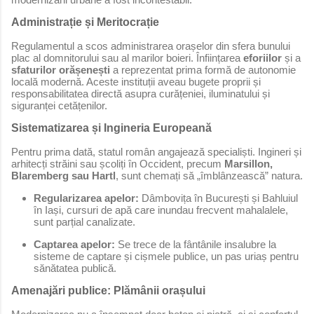
Administrație și Meritocrație
Regulamentul a scos administrarea orașelor din sfera bunului
plac al domnitorului sau al marilor boieri. Înființarea
eforiilor
și a
sfaturilor orășenești
a reprezentat prima formă de autonomie
locală modernă. Aceste instituții aveau bugete proprii și
responsabilitatea directă asupra curățeniei, iluminatului și
siguranței cetățenilor.
Sistematizarea și Ingineria Europeană
Pentru prima dată, statul român angajează specialiști. Ingineri și
arhitecți străini sau școliți în Occident, precum
Marsillon,
Blaremberg sau Hartl
, sunt chemați să „îmblânzească” natura.
Regularizarea apelor:
Dâmbovița în București și Bahluiul
în Iași, cursuri de apă care inundau frecvent mahalalele,
sunt parțial canalizate.
Captarea apelor:
Se trece de la fântânile insalubre la
sisteme de captare și cișmele publice, un pas uriaș pentru
sănătatea publică.
Amenajări publice: Plămânii orașului