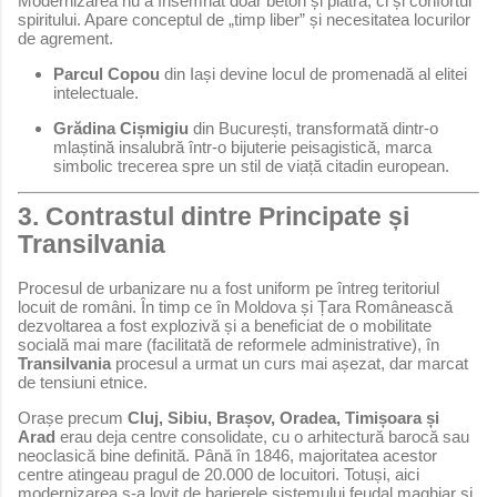
Modernizarea nu a însemnat doar beton și piatră, ci și confortul
spiritului. Apare conceptul de „timp liber” și necesitatea locurilor
de agrement.
Parcul Copou
din Iași devine locul de promenadă al elitei
intelectuale.
Grădina Cișmigiu
din București, transformată dintr-o
mlaștină insalubră într-o bijuterie peisagistică, marca
simbolic trecerea spre un stil de viață citadin european.
3. Contrastul dintre Principate și
Transilvania
Procesul de urbanizare nu a fost uniform pe întreg teritoriul
locuit de români. În timp ce în Moldova și Țara Românească
dezvoltarea a fost explozivă și a beneficiat de o mobilitate
socială mai mare (facilitată de reformele administrative), în
Transilvania
procesul a urmat un curs mai așezat, dar marcat
de tensiuni etnice.
Orașe precum
Cluj, Sibiu, Brașov, Oradea, Timișoara și
Arad
erau deja centre consolidate, cu o arhitectură barocă sau
neoclasică bine definită. Până în 1846, majoritatea acestor
centre atingeau pragul de 20.000 de locuitori. Totuși, aici
modernizarea s-a lovit de barierele sistemului feudal maghiar și