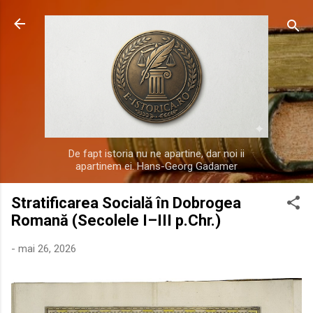
Treceți la conținutul principal
De fapt istoria nu ne apartine, dar noi ii
apartinem ei. Hans-Georg Gadamer
Stratificarea Socială în Dobrogea
Romană (Secolele I–III p.Chr.)
-
mai 26, 2026