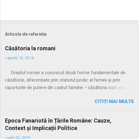
Articole de referinta
Căsătoria la romani
-
aprilie 16, 2014
Dreptul roman a cunoscut două forme fundamentale de
căsătorie, diferențiate prin statutul juridic al femeii și prin
raporturile de putere din cadrul familiei: • căsătoria cum manus
• căsătoria sine manu Multă vreme, singura formă recunoscută
CITIȚI MAI MULTE
și practicată a fost căsătoria cu manus, prin care femeia
trecea sub autoritatea soțului, devenind parte a familiei
acestuia. Spre sfârșitul Republicii, tot mai multe femei au
Epoca Fanariotă în Țările Române: Cauze,
început să evite această subordonare, trăind în uniuni
Context și Implicații Politice
nelegitime. Pentru a limita fenomenul, romanii au recunoscut și
-
iulie 26, 2019