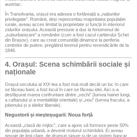
austriac.
În Transilvania, orașul era adesea o fortăreață a „națiunilor
privilegiate”. Românii, deși reprezentau majoritatea populației
rurale, aveau acces limitat la proprietate și funcții în interiorul
zidurilor orașului. Această presiune a dus la fenomenul de
„suburbanizare” a românilor (cum a fost cazul cartierului Șchei
din Brașov), care au creat comunități dinamice la periferia
centrelor de putere, pregătind terenul pentru revendicările de la
1848.
4. Orașul: Scena schimbării sociale și
naționale
Orașul secolului al XIX-lea a fost mai mult decât un loc în care
se făceau bani; a fost locul în care se făceau idei. Aici s-a
desfășurat marea confruntare dintre „vechi” (lumea hainei lungi,
a caftanului și a mentalității orientale) și „nou” (lumea fracului, a
jobenului și a ideilor liberale).
Negustorii și meșteșugarii: Noua forță
Această „clasă de mijloc”, care a ajuns să formeze peste 50%
din populația urbană, a devenit motorul schimbării. Ei aveau
nevoie de legi clare, de drumuri sigure și de un sistem bancar