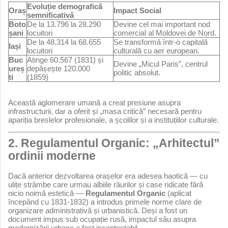
Evoluție demografică
Oraș
Impact Social
semnificativă
Boto
De la 13.796 la 28.290
Devine cel mai important nod
șani
locuitori
comercial al Moldovei de Nord.
De la 48.314 la 68.655
Se transformă într-o capitală
Iași
locuitori
culturală cu aer european.
Buc
Atinge 60.567 (1831) și
Devine „Micul Paris”, centrul
ureș
depășește 120.000
politic absolut.
ti
(1859)
Această aglomerare umană a creat presiune asupra
infrastructurii, dar a oferit și „masa critică” necesară pentru
apariția breslelor profesionale, a școlilor și a instituțiilor culturale.
2. Regulamentul Organic: „Arhitectul”
ordinii moderne
Dacă anterior dezvoltarea orașelor era adesea haotică — cu
ulițe strâmbe care urmau albiile râurilor și case ridicate fără
nicio noimă estetică —
Regulamentul Organic
(aplicat
începând cu 1831-1832) a introdus primele norme clare de
organizare administrativă și urbanistică. Deși a fost un
document impus sub ocupație rusă, impactul său asupra
modernizării urbane a fost incontestabil.