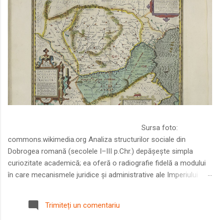
Sursa foto:
commons.wikimedia.org Analiza structurilor sociale din
Dobrogea romană (secolele I–III p.Chr.) depășește simpla
curiozitate academică; ea oferă o radiografie fidelă a modului
în care mecanismele juridice și administrative ale Imperiului
Roman au remodelat spațiul dintre Dunăre și Marea Neagră.
Într-o epocă în care prosperitatea excepțională a lumii romane
Trimiteți un comentariu
era susținută de o mobilitate socială dinamică și de o libertate