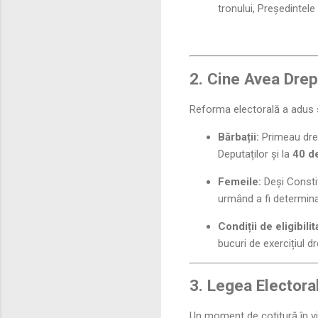
tronului, Președintel
2. Cine Avea Drep
Reforma electorală a adus sc
Bărbații:
Primeau drep
Deputaților și la
40 d
Femeile:
Deși Constit
urmând a fi determinat
Condiții de eligibilit
bucuri de exercițiul dre
3. Legea Electora
Un moment de cotitură în vi