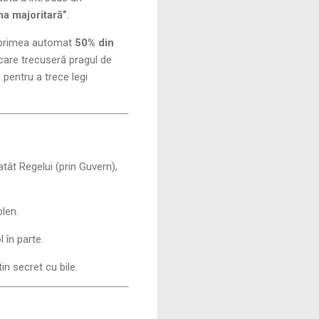
ma majoritară”
.
l primea automat
50% din
 care trecuseră pragul de
 pentru a trece legi
atât Regelui (prin Guvern),
plen.
 în parte.
in secret cu bile.