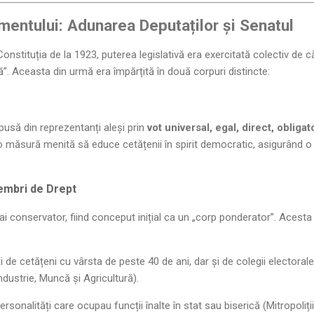
amentului: Adunarea Deputaților și Senatul
onstituția de la 1923, puterea legislativă era exercitată colectiv de c
”. Aceasta din urmă era împărțită în două corpuri distincte:
usă din reprezentanți aleși prin
vot universal, egal, direct, obligat
t o măsură menită să educe cetățenii în spirit democratic, asigurând o 
Membri de Drept
i conservator, fiind conceput inițial ca un „corp ponderator”. Acesta
 de cetățeni cu vârsta de peste 40 de ani, dar și de colegii electorale 
ustrie, Muncă și Agricultură).
rsonalități care ocupau funcții înalte în stat sau biserică (Mitropoliți