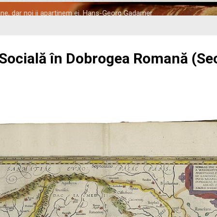
tine, dar noi ii apartinem ei. Hans-Georg Gadamer
 Socială în Dobrogea Romană (Seco