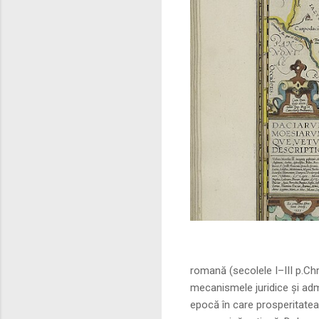
Sursa foto: commo
romană (secolele I–III p.Ch
mecanismele juridice și adm
epocă în care prosperitatea