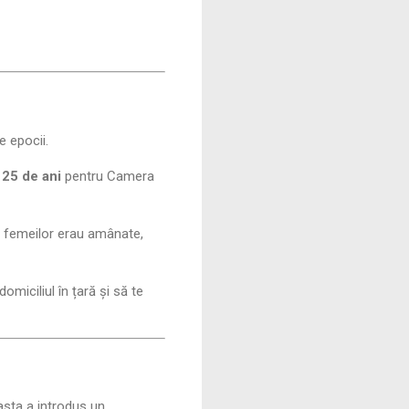
e epocii.
a
25 de ani
pentru Camera
ale femeilor erau amânate,
omiciliul în țară și să te
asta a introdus un