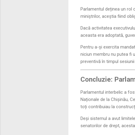
Parlamentul deținea un rol c
miniștrilor, aceștia fiind obl
Dacă activitatea executivu
aceasta era adoptată, guver
Pentru a-și exercita mandatu
niciun membru nu putea fi urm
preventivă în timpul sesiun
Concluzie: Parlam
Parlamentul interbelic a fost
Naționale de la Chișinău, Ce
toți contribuiau la construcț
Deși sistemul a avut limite
senatorilor de drept, acesta