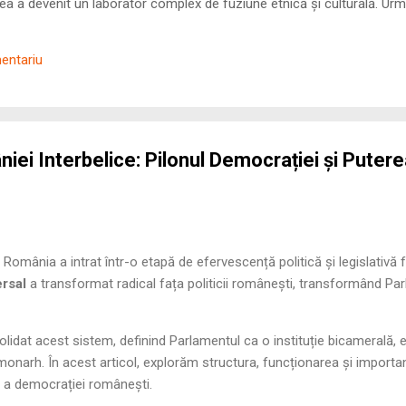
 a devenit un laborator complex de fuziune etnică și culturală. Urmă
nilor romani ( cives Romani ) în țesutul urban și rural dobrogean –
ul procesului de rom...
mentariu
ei Interbelice: Pilonul Democrației și Putere
România a intrat într-o etapă de efervescență politică și legislativă
ersal
a transformat radical fața politicii românești, transformând Pa
lidat acest sistem, definind Parlamentul ca o instituție bicamerală, 
e monarh. În acest articol, explorăm structura, funcționarea și importa
r a democrației românești.