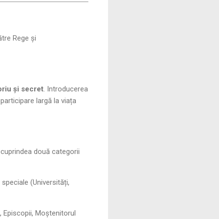
ătre Rege și
oriu și secret
. Introducerea
participare largă la viața
 cuprindea două categorii
speciale (Universități,
i, Episcopii, Moștenitorul