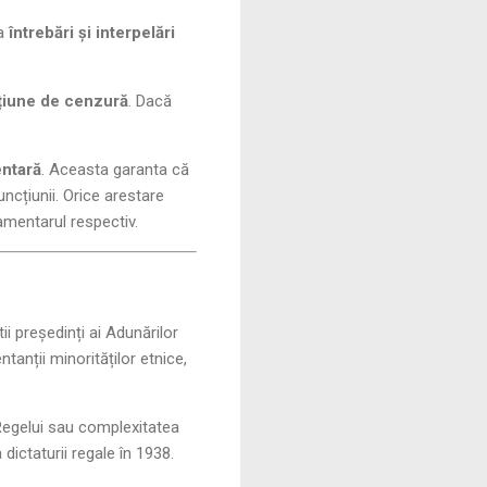
sa
întrebări și interpelări
iune de cenzură
. Dacă
entară
. Aceasta garanta că
uncțiunii. Orice arestare
amentarul respectiv.
ii președinți ai Adunărilor
tanții minorităților etnice,
Regelui sau complexitatea
dictaturii regale în 1938.