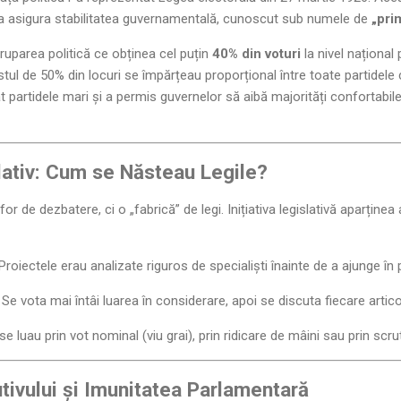
 asigura stabilitatea guvernamentală, cunoscut sub numele de
„pri
ruparea politică ce obținea cel puțin
40% din voturi
la nivel naționa
stul de 50% din locuri se împărțeau proporțional între toate partidele
 partidele mari și a permis guvernelor să aibă majorități confortabile
lativ: Cum se Năsteau Legile?
r de dezbatere, ci o „fabrică” de legi. Inițiativa legislativă aparținea 
Proiectele erau analizate riguros de specialiști înainte de a ajunge în 
Se vota mai întâi luarea în considerare, apoi se discuta fiecare articol
se luau prin vot nominal (viu grai), prin ridicare de mâini sau prin scrut
utivului și Imunitatea Parlamentară