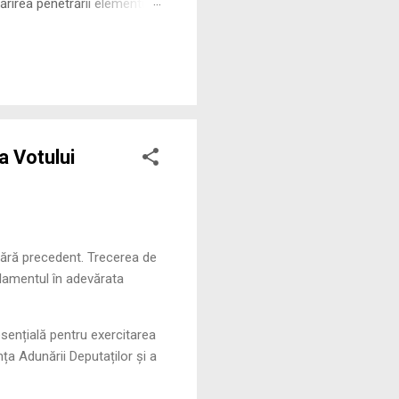
rirea penetrării elementului
 ne permite să măsurăm cu
a Votului
 fără precedent. Trecerea de
rlamentul în adevărata
esențială pentru exercitarea
nța Adunării Deputaților și a