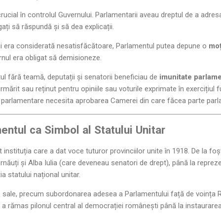
rucial în controlul Guvernului. Parlamentarii aveau dreptul de a adre
igați să răspundă și să dea explicații.
lui era considerată nesatisfăcătoare, Parlamentul putea depune o
moț
nul era obligat să demisioneze.
l fără teamă, deputații și senatorii beneficiau de
imunitate parlam
ărit sau reținut pentru opiniile sau voturile exprimate în exercițiul f
ii parlamentare necesita aprobarea Camerei din care făcea parte parl
entul ca Simbol al Statului Unitar
 instituția care a dat voce tuturor provinciilor unite în 1918. De la foșt
rnăuți și Alba Iulia (care deveneau senatori de drept), până la reprezen
ia statului național unitar.
le sale, precum subordonarea adesea a Parlamentului față de voința 
 a rămas pilonul central al democrației românești până la instaurarea 