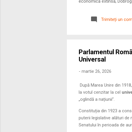
economică extinsă, Dobrogea
roman – în special a cetățe
precizie profunzimea și ritm
Trimiteți un co
Parlamentul Români
Universal
-
martie 26, 2026
După Marea Unire din 1918, 
la votul cenzitar la cel
univ
„oglindă a națiunii”.
Constituția din 1923 a conso
puterii legislative alături d
Senatului în perioada de au