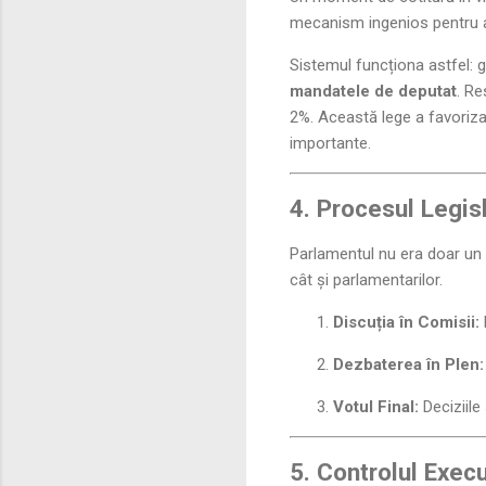
mecanism ingenios pentru a
Sistemul funcționa astfel: g
mandatele de deputat
. Re
2%. Această lege a favorizat
importante.
4. Procesul Legis
Parlamentul nu era doar un fo
cât și parlamentarilor.
Discuția în Comisii:
Dezbaterea în Plen:
Votul Final:
Deciziile 
5. Controlul Exec