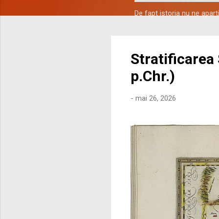
De fapt istoria nu ne apar
Stratificarea
p.Chr.)
-
mai 26, 2026