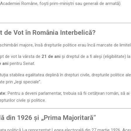
e Academiei Române, foști prim-miniștri sau generali de armată).
t de Vot în România Interbelică?
himbări majore, însă drepturile politice erau încă marcate de limitel
t de vot la vârsta de
21 de ani
și dreptul de a fi aleși (eligibilitate) l
e ani
pentru Senat.
uția stabilea egalitatea deplină în drepturi civile, drepturile politice 
e prin „legi speciale”.
ate:
Pentru a deveni parlamentar, trebuia să fii cetățean român, să ai d
pturilor civile și politice.
lă din 1926 și „Prima Majoritară”
ața politică l-a reprezentat Legea electorală din 27 martie 1926. Ace