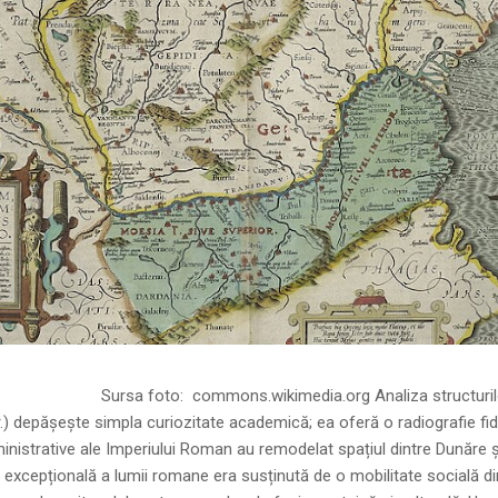
ns.wikimedia.org Analiza structurilor socia
r.) depășește simpla curiozitate academică; ea oferă o radiografie fid
inistrative ale Imperiului Roman au remodelat spațiul dintre Dunăre 
 excepțională a lumii romane era susținută de o mobilitate socială di