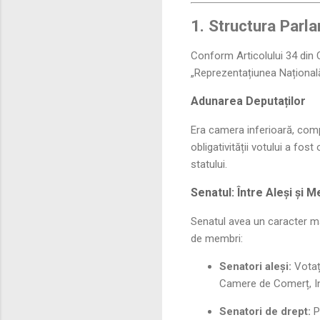
1. Structura Parl
Conform Articolului 34 din C
„Reprezentațiunea Națională
Adunarea Deputaților
Era camera inferioară, comp
obligativității votului a fos
statului.
Senatul: Între Aleși și 
Senatul avea un caracter ma
de membri:
Senatori aleși:
Votați
Camere de Comerț, Ind
Senatori de drept:
Pe