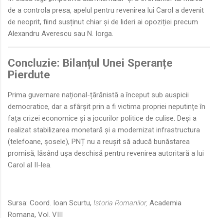
de a controla presa, apelul pentru revenirea lui Carol a devenit
de neoprit, fiind susținut chiar și de lideri ai opoziției precum
Alexandru Averescu sau N. Iorga.
Concluzie: Bilanțul Unei Speranțe
Pierdute
Prima guvernare național-țărănistă a început sub auspicii
democratice, dar a sfârșit prin a fi victima propriei neputințe în
fața crizei economice și a jocurilor politice de culise. Deși a
realizat stabilizarea monetară și a modernizat infrastructura
(telefoane, șosele), PNȚ nu a reușit să aducă bunăstarea
promisă, lăsând ușa deschisă pentru revenirea autoritară a lui
Carol al II-lea.
Sursa: Coord. Ioan Scurtu,
Istoria Romanilor,
Academia
Romana, Vol. VIII