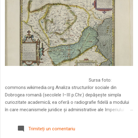
Sursa foto:
commons.wikimedia.org Analiza structurilor sociale din
Dobrogea romană (secolele I–III p.Chr.) depășește simpla
curiozitate academică; ea oferă o radiografie fidelă a modului
în care mecanismele juridice și administrative ale Imperiului
Roman au remodelat spațiul dintre Dunăre și Marea Neagră.
Într-o epocă în care prosperitatea excepțională a lumii romane
Trimiteți un comentariu
era susținută de o mobilitate socială dinamică și de o libertate