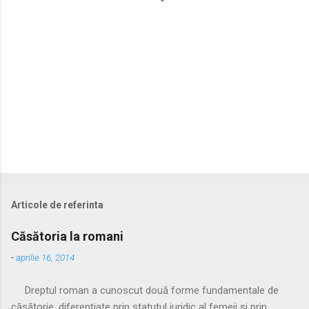
i
i
Articole de referinta
Căsătoria la romani
-
aprilie 16, 2014
Dreptul roman a cunoscut două forme fundamentale de
căsătorie, diferențiate prin statutul juridic al femeii și prin