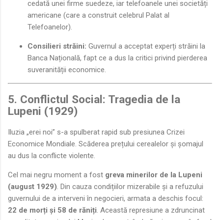
cedată unei firme suedeze, iar telefoanele unei societăți
americane (care a construit celebrul Palat al
Telefoanelor).
Consilieri străini:
Guvernul a acceptat experți străini la
Banca Națională, fapt ce a dus la critici privind pierderea
suveranității economice.
5. Conflictul Social: Tragedia de la
Lupeni (1929)
Iluzia „erei noi” s-a spulberat rapid sub presiunea Crizei
Economice Mondiale. Scăderea prețului cerealelor și șomajul
au dus la conflicte violente.
Cel mai negru moment a fost
greva minerilor de la Lupeni
(august 1929)
. Din cauza condițiilor mizerabile și a refuzului
guvernului de a interveni în negocieri, armata a deschis focul:
22 de morți și 58 de răniți
. Această represiune a zdruncinat