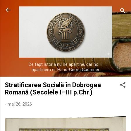
Treceți la conținutul principal
De fapt istoria nu ne apartine, dar noi ii
apartinem ei. Hans-Georg Gadamer
Stratificarea Socială în Dobrogea
Romană (Secolele I–III p.Chr.)
-
mai 26, 2026