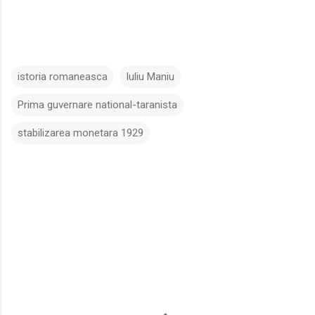
istoria romaneasca
Iuliu Maniu
Prima guvernare national-taranista
stabilizarea monetara 1929
C
o
m
e
n
t
a
r