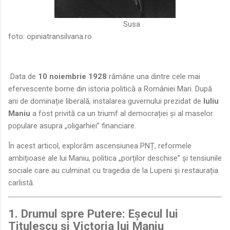
Susa
foto:
opiniatransilvana.ro
Data de
10 noiembrie 1928
rămâne una dintre cele mai
efervescente borne din istoria politică a României Mari. După
ani de dominație liberală, instalarea guvernului prezidat de
Iuliu
Maniu
a fost privită ca un triumf al democrației și al maselor
populare asupra „oligarhiei” financiare.
În acest articol, explorăm ascensiunea PNȚ, reformele
ambițioase ale lui Maniu, politica „porților deschise” și tensiunile
sociale care au culminat cu tragedia de la Lupeni și restaurația
carlistă.
1. Drumul spre Putere: Eșecul lui
Titulescu și Victoria lui Maniu