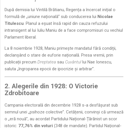
După demisia lui Vintilă Brătianu, Regența a încercat inițial o
formulă de „uniune națională” sub conducerea lui
Nicolae
Titulescu
. Planul a eșuat însă rapid din cauza refuzului
intransigent al lui Iuliu Maniu de a face compromisuri cu vechiul
Parlament liberal.
La 8 noiembrie 1928, Maniu primește mandatul fără condiții,
declanșând o stare de euforie națională. Presa vremii, prin
publicații precum
Dreptatea
sau
Cuvântul
lui Nae Ionescu,
saluta „îngroparea epocii de ipocrizie și arbitrar”.
2. Alegerile din 1928: O Victorie
Zdrobitoare
Campania electorală din decembrie 1928 s-a desfășurat sub
semnul unei „psihoze colective”. Cetățenii, convinși că urmează
o „eră nouă”, au acordat Partidului Național-Țărănist un scor
istoric:
77,76% din voturi
(348 de mandate). Partidul Național-