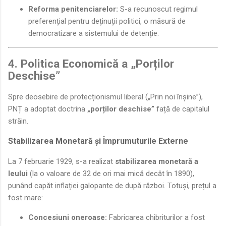
Reforma penitenciarelor:
S-a recunoscut regimul
preferențial pentru deținuții politici, o măsură de
democratizare a sistemului de detenție.
4. Politica Economică a „Porților
Deschise”
Spre deosebire de protecționismul liberal („Prin noi înșine”),
PNȚ a adoptat doctrina
„porților deschise”
față de capitalul
străin.
Stabilizarea Monetară și Împrumuturile Externe
La 7 februarie 1929, s-a realizat
stabilizarea monetară a
leului
(la o valoare de 32 de ori mai mică decât în 1890),
punând capăt inflației galopante de după război. Totuși, prețul a
fost mare:
Concesiuni oneroase:
Fabricarea chibriturilor a fost