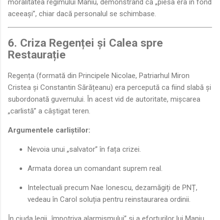
moralitatea regimului Maniu, demonstrând că „piesa era în fond
aceeași”, chiar dacă personalul se schimbase.
6. Criza Regenței și Calea spre
Restaurație
Regența (formată din Principele Nicolae, Patriarhul Miron
Cristea și Constantin Sărățeanu) era percepută ca fiind slabă și
subordonată guvernului. În acest vid de autoritate, mișcarea
„carlistă” a câștigat teren.
Argumentele carliștilor:
Nevoia unui „salvator” în fața crizei.
Armata dorea un comandant suprem real.
Intelectuali precum Nae Ionescu, dezamăgiți de PNȚ,
vedeau în Carol soluția pentru reinstaurarea ordinii.
În ciuda legii „împotriva alarmismului” și a eforturilor lui Maniu