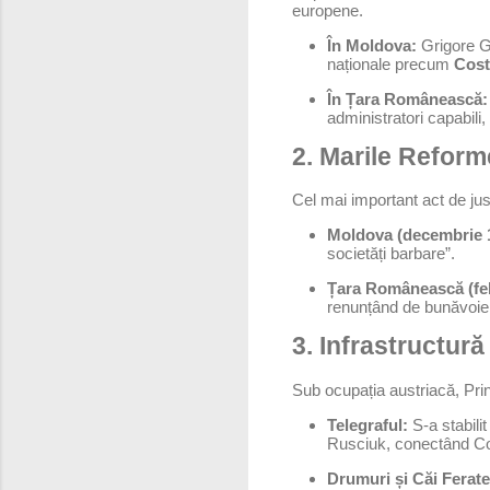
europene.
În Moldova:
Grigore Gh
naționale precum
Cost
În Țara Românească:
administratori capabil
2. Marile Reform
Cel mai important act de just
Moldova (decembrie 
societăți barbare”.
Țara Românească (feb
renunțând de bunăvoie 
3. Infrastructură
Sub ocupația austriacă, Prin
Telegraful:
S-a stabilit
Rusciuk, conectând Con
Drumuri și Căi Ferate