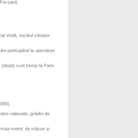
(Focșani).
hai Vodă, nucleul viitoarei
âni participând la operațiuni
u
(drept) sunt trimiși la Paris
856).
tre naționale, grădini de
mului metric de măsuri și