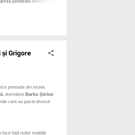
rirea penetrării elementului
 ne permite să măsurăm cu
 și Grigore
ice perioade din istoria
că
, domnitorii
Barbu Știrbei
urale care au pavat drumul
ce față noilor realități