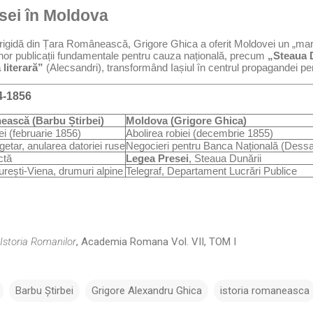
esei în Moldova
rigidă din Țara Românească, Grigore Ghica a oferit Moldovei un „mar
nor publicații fundamentale pentru cauza națională, precum
„Steaua 
literară”
(Alecsandri), transformând Iașiul în centrul propagandei pe
4-1856
ască (Barbu Știrbei)
Moldova (Grigore Ghica)
ei (februarie 1856)
Abolirea robiei (decembrie 1855)
etar, anularea datoriei ruse
Negocieri pentru Banca Națională (Dess
ctă
Legea Presei
, Steaua Dunării
urești-Viena, drumuri alpine
Telegraf, Departament Lucrări Publice
Istoria Romanilor
, Academia Romana Vol. VII, TOM I
Barbu Știrbei
Grigore Alexandru Ghica
istoria romaneasca