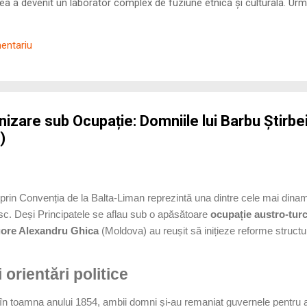
 a devenit un laborator complex de fuziune etnică și culturală. Urmă
nilor romani ( cives Romani ) în țesutul urban și rural dobrogean –
ul procesului de rom...
mentariu
zare sub Ocupație: Domniile lui Barbu Știrbei
)
te prin Convenția de la Balta-Liman reprezintă una dintre cele mai dinam
sc. Deși Principatele se aflau sub o apăsătoare
ocupație austro-tur
gore Alexandru Ghica
(Moldova) au reușit să inițieze reforme struct
 orientări politice
n toamna anului 1854, ambii domni și-au remaniat guvernele pentru a fa