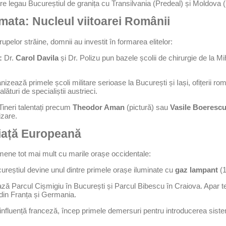
re legau Bucureștiul de granița cu Transilvania (Predeal) și Moldova 
rmata: Nucleul viitoarei Românii
rupelor străine, domnii au investit în formarea elitelor:
:
Dr.
Carol Davila
și Dr. Polizu pun bazele școlii de chirurgie de la Mi
izează primele școli militare serioase la București și Iași, ofițerii rom
ături de specialiștii austrieci.
ineri talentați precum
Theodor Aman
(pictură) sau
Vasile Boeresc
izare.
Viață Europeană
mene tot mai mult cu marile orașe occidentale:
reștiul devine unul dintre primele orașe iluminate cu
gaz lampant
(1
 Parcul Cișmigiu în București și Parcul Bibescu în Craiova. Apar tea
 din Franța și Germania.
nfluență franceză, încep primele demersuri pentru introducerea siste