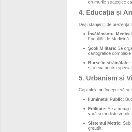
drumurile strategice ca
4. Educația și A
Deși stânjeniți de prezența t
Învățământul Medical
Facultăți de Medicină.
Școli Militare:
Se organ
cartografice complexe al
Burse în străinătate:
T
și Viena pentru special
5. Urbanism și 
Capitalele au început să se
Iluminatul Public:
Bucu
Edilitate:
Se amenajează
vară și modiste venite
Sistemul Metric:
Sub i
greutăți.