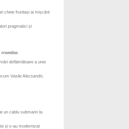
i cheie fruntași ai mișcării
tori pragmatici și
i rromilor
.
mări defăimătoare a unei
recum Vasile Alecsandri,
lat un cablu submarin la
ate și s-au modernizat