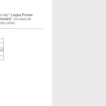
e dar”:
Legea Presei
.
Dunării”
(scoasă de
ntru Unire.
au)