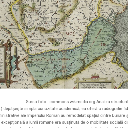
ns.wikimedia.org Analiza structurilor socia
r.) depășește simpla curiozitate academică; ea oferă o radiografie fid
inistrative ale Imperiului Roman au remodelat spațiul dintre Dunăre 
 excepțională a lumii romane era susținută de o mobilitate socială di