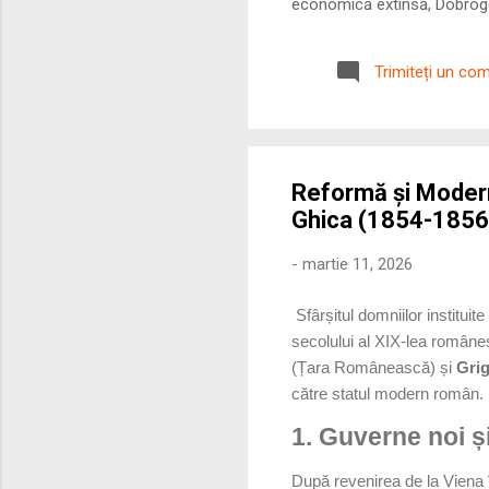
economică extinsă, Dobrogea
roman – în special a cetățe
precizie profunzimea și ritm
Trimiteți un co
Reformă și Moderni
Ghica (1854-1856
-
martie 11, 2026
Sfârșitul domniilor institui
secolului al XIX-lea române
(Țara Românească) și
Gri
către statul modern român.
1. Guverne noi și
După revenirea de la Viena î