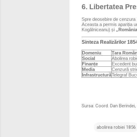
6. Libertatea Pr
Spre deosebire de cenzura 
Aceasta a permis apariția u
Kogălniceanu) și
„România 
Sinteza Realizărilor 185
Domeniu
Țara Române
Social
Abolirea robi
Finanțe
Excedent bug
Media
Cenzură stri
Infrastructură
Telegraf Buc
Sursa: Coord. Dan Berindei,
abolirea robiei 1856