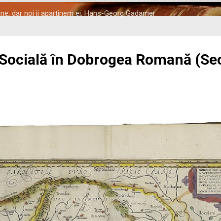
tine, dar noi ii apartinem ei. Hans-Georg Gadamer
 Socială în Dobrogea Romană (Seco