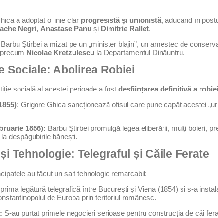
ica a adoptat o linie clar
progresistă și unionistă
, aducând în postur
ache Negri
,
Anastase Panu
și
Dimitrie Rallet
.
Barbu Știrbei a mizat pe un „minister blajin”, un amestec de conserva
i, precum
Nicolae Kretzulescu
la Departamentul Dinăuntru.
e Sociale: Abolirea Robiei
iție socială al acestei perioade a fost
desființarea definitivă a robie
1855):
Grigore Ghica sancționează ofisul care pune capăt acestei „ur
ruarie 1856):
Barbu Știrbei promulgă legea eliberării, mulți boieri, p
la despăgubirile bănești.
 și Tehnologie: Telegraful și Căile Ferate
cipatele au făcut un salt tehnologic remarcabil:
 prima legătură telegrafică între București și Viena (1854) și s-a insta
stantinopolul de Europa prin teritoriul românesc.
:
S-au purtat primele negocieri serioase pentru construcția de căi fer