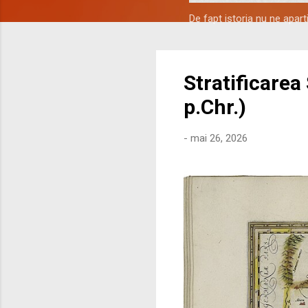
De fapt istoria nu ne apar
Stratificarea
p.Chr.)
-
mai 26, 2026