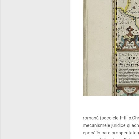
Sursa foto: commo
romană (secolele I–III p.Ch
mecanismele juridice și adm
epocă în care prosperitatea