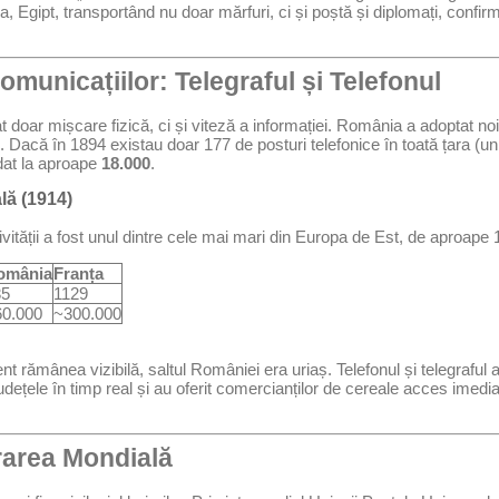
a, Egipt, transportând nu doar mărfuri, ci și poștă și diplomați, confi
omunicațiilor: Telegraful și Telefonul
doar mișcare fizică, ci și viteză a informației. România a adoptat no
Dacă în 1894 existau doar 177 de posturi telefonice în toată țara (un lu
dat la aproape
18.000
.
lă (1914)
vității a fost unul dintre cele mai mari din Europa de Est, de aproape
omânia
Franța
35
1129
60.000
~300.000
nt rămânea vizibilă, saltul României era uriaș. Telefonul și telegraful
dețele în timp real și au oferit comercianților de cereale acces imediat
grarea Mondială