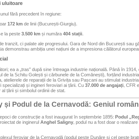
i uluitoare
 unul fără precedent în regiune:
oar
172 km
de linii (București-Giurgiu).
e la peste
3.500 km
și număra
404 stații
.
e tranzit, ci palate ale progresului. Gara de Nord din București sau g
aia demonstrau ambiția unei națiuni de a impresiona călătorul europea
cial
ori; ea a „tras” după sine întreaga industrie națională. Până în 1914
tul de la Schitu Golești și cărbunele de la Comănești), forțând industri
telierele de reparații de la Grivița sau Pașcani au stimulat industri
pecializați și ingineri feroviari ai țării. Cu
37.000 de angajați
, CFR e
al țării și simbolul ordinii de stat.
y și Podul de la Cernavodă: Geniul român
epoci de construcție a fost inaugurat în septembrie 1895:
Podul „Reg
oiectat de inginerul
Anghel Saligny
, podul nu a fost doar o realizare u
mplexul feroviar de la Cernavodă (podul peste Dunăre și cel peste bra