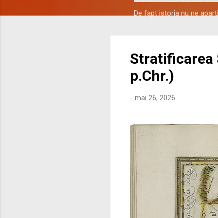
De fapt istoria nu ne apar
Stratificarea
p.Chr.)
-
mai 26, 2026