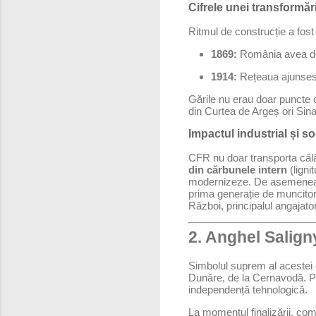
Cifrele unei transformăr
Ritmul de construcție a fost
1869:
România avea d
1914:
Rețeaua ajunses
Gările nu erau doar puncte d
din Curtea de Argeș ori Sin
Impactul industrial și so
CFR nu doar transporta călăt
din cărbunele intern
(ligni
modernizeze. De asemenea, a
prima generație de muncitori s
Război, principalul angajator 
2. Anghel Salign
Simbolul suprem al acestei 
Dunăre, de la Cernavodă. Pr
independență tehnologică.
La momentul finalizării, co