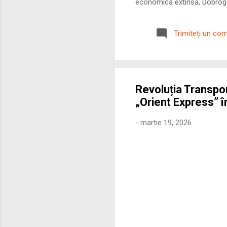
economică extinsă, Dobrogea
roman – în special a cetățe
precizie profunzimea și ritm
Trimiteți un co
Revoluția Transpor
„Orient Express” î
-
martie 19, 2026