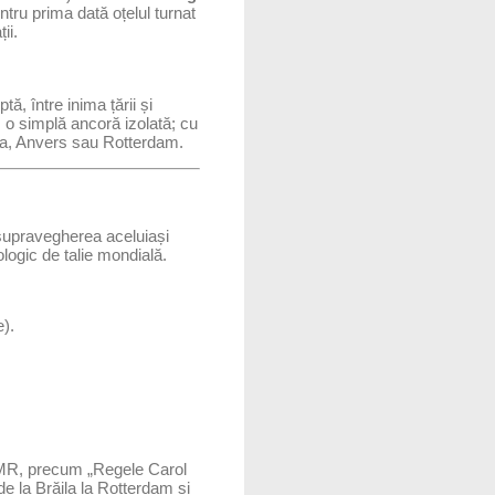
entru prima dată oțelul turnat
ii.
ă, între inima țării și
 o simplă ancoră izolată; cu
dra, Anvers sau Rotterdam.
 supravegherea aceluiași
logic de talie mondială.
).
 SMR, precum „Regele Carol
de la Brăila la Rotterdam și