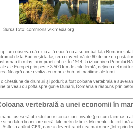
Sursa foto:
commons.wikimedia.org
imp, am observa că nicio altă epocă nu a schimbat fața României atâ
, drumul de la București la Iași era o aventură de 60 de ore cu poștali
ansformau în mlaștini impracticabile. În 1914, la izbucnirea Primului 
itale ale Europei prin peste 3.500 km de cale ferată, deținea cel mai l
area Neagră care rivaliza cu marile hub-uri maritime ale lumii.
 o chestiune de drumuri și poduri; a fost coloana vertebrală a suveranită
ine priveau cu poftă spre gurile Dunării, România a răspuns prin beton,
 Coloana vertebrală a unei economii în ma
române fuseseră obiectul unor concesiuni private (precum faimoasa a
 scandaluri financiare decât kilometri de linie. Momentul de cotitură a 
t. Astfel a apărut
CFR
, care a devenit rapid cea mai mare „întreprindere