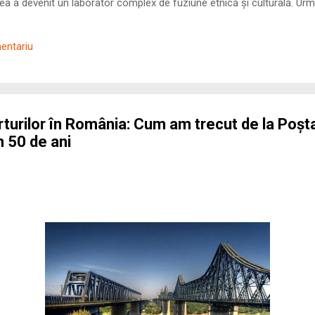
 a devenit un laborator complex de fuziune etnică și culturală. Urmă
nilor romani ( cives Romani ) în țesutul urban și rural dobrogean –
ul procesului de rom...
mentariu
turilor în România: Cum am trecut de la Poșta
n 50 de ani