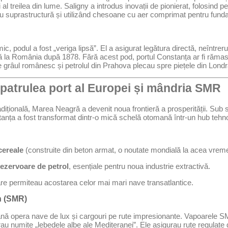
 al treilea din lume. Saligny a introdus inovații de pionierat, folosind p
ntru suprastructură și utilizând chesoane cu aer comprimat pentru fundaț
 podul a fost „veriga lipsă”. El a asigurat legătura directă, neîntrerupt
 la România după 1878. Fără acest pod, portul Constanța ar fi rămas
re grâul românesc și petrolul din Prahova plecau spre piețele din Lon
 patrulea port al Europei și mândria SMR
dițională, Marea Neagră a devenit noua frontieră a prosperității. Sub
anța a fost transformat dintr-o mică schelă otomană într-un hub tehno
cereale
(construite din beton armat, o noutate mondială la acea vreme
rezervoare de petrol
, esențiale pentru noua industrie extractivă.
re permiteau acostarea celor mai mari nave transatlantice.
n (SMR)
mână opera nave de lux și cargouri pe rute impresionante. Vapoarele
rau numite „lebedele albe ale Mediteranei”. Ele asigurau rute regulate 