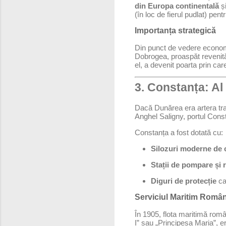
din Europa continentală
și
(în loc de fierul pudlat) pe
Importanța strategică
Din punct de vedere economic,
Dobrogea, proaspăt revenită
el, a devenit poarta prin ca
3. Constanța: Al
Dacă Dunărea era artera tra
Anghel Saligny, portul Const
Constanța a fost dotată cu:
Silozuri moderne de 
Stații de pompare și 
Diguri de protecție
ca
Serviciul Maritim Româ
În 1905, flota maritimă ro
I” sau „Principesa Maria”, e