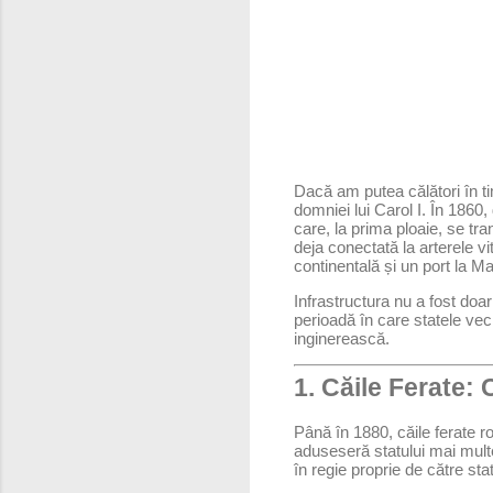
Dacă am putea călători în t
domniei lui Carol I. În 1860
care, la prima ploaie, se tr
deja conectată la arterele v
continentală și un port la M
Infrastructura nu a fost doar
perioadă în care statele vec
inginerească.
1. Căile Ferate:
Până în 1880, căile ferate 
aduseseră statului mai multe
în regie proprie de către sta