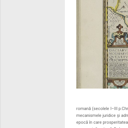
Sursa foto: commo
romană (secolele I–III p.Ch
mecanismele juridice și adm
epocă în care prosperitatea