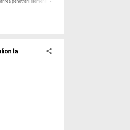
rirea penetrării elementului
 ne permite să măsurăm cu
lion la