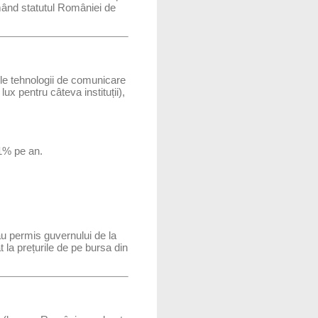
rmând statutul României de
ile tehnologii de comunicare
x pentru câteva instituții),
 1% pe an.
 au permis guvernului de la
 la prețurile de pe bursa din