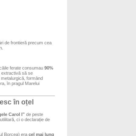
ări de frontieră precum cea
n.
, căile ferate consumau
90%
a extractivă să se
a metalurgică, formând
ra, în pragul Marelui
esc în oțel
ele Carol I”
de peste
tilitară, ci o declarație de
țul Borcea) era
cel mai lung