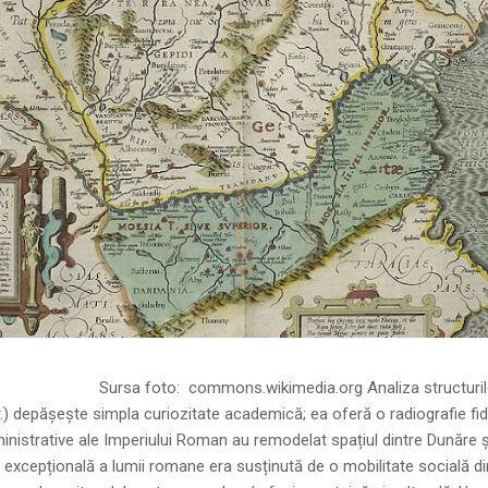
ns.wikimedia.org Analiza structurilor socia
r.) depășește simpla curiozitate academică; ea oferă o radiografie fid
inistrative ale Imperiului Roman au remodelat spațiul dintre Dunăre 
 excepțională a lumii romane era susținută de o mobilitate socială di