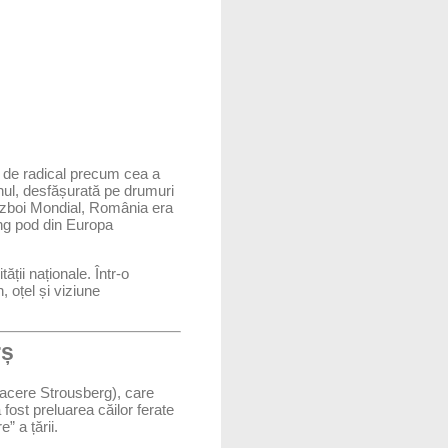
t de radical precum cea a
onul, desfășurată pe drumuri
Război Mondial, România era
ung pod din Europa
ții naționale. Într-o
 oțel și viziune
rș
facere Strousberg), care
fost preluarea căilor ferate
” a țării.