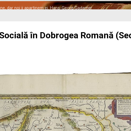
tine, dar noi ii apartinem ei. Hans-Georg Gadamer
 Socială în Dobrogea Romană (Seco