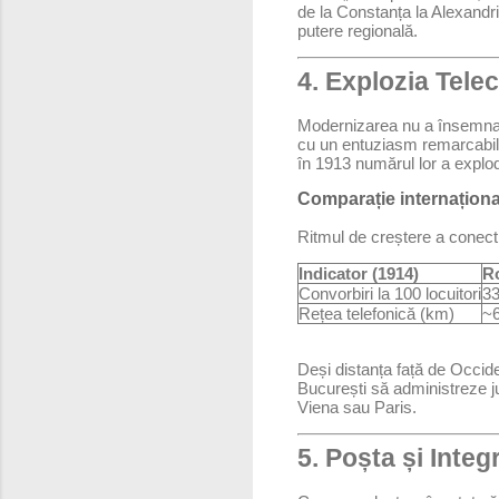
de la Constanța la Alexandri
putere regională.
4. Explozia Telec
Modernizarea nu a însemnat 
cu un entuziasm remarcabil. 
în 1913 numărul lor a explo
Comparație internaționa
Ritmul de creștere a conecti
Indicator (1914)
R
Convorbiri la 100 locuitori
3
Rețea telefonică (km)
~
Deși distanța față de Occide
București să administreze ju
Viena sau Paris.
5. Poșta și Inte