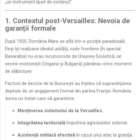
„un instrument lipsit de conținut”.
1. Contextul post-Versailles: Nevoia de
garanții formale
După 1920, România Mare se afla într-o poziție paradoxală.
Deși își realizase idealul unității, noile frontiere (în special
Basarabia) nu erau recunoscute de Uniunea Sovietică, iar
vecinii revizioniști (Ungaria și Bulgaria) pândeau orice moment
de slăbiciune.
Factorii de decizie de la București au înțeles că supraviețuirea
depinde de un angajament formal din partea Franței. România
dorea un tratat care să garanteze:
Menținerea sistemului de la Versailles.
Integritatea teritorială
împotriva agresiunilor externe.
Asistență militară efectivă
în cazul unui atac la granița