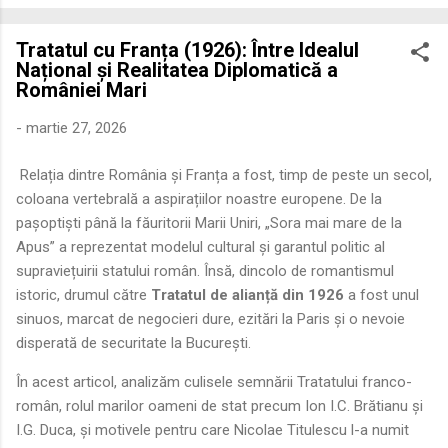
economică extinsă, Dobrogea a devenit un laborator complex
de fuziune etnică și culturală. Urmărirea penetrării elementului
Tratatul cu Franța (1926): Între Idealul
roman – în special a cetățenilor romani ( cives Romani ) în
Național și Realitatea Diplomatică a
țesutul urban și rural dobrogean – ne permite să măsurăm cu
României Mari
precizie profunzimea și ritmul procesului de rom...
-
martie 27, 2026
Relația dintre România și Franța a fost, timp de peste un secol,
coloana vertebrală a aspirațiilor noastre europene. De la
pașoptiști până la făuritorii Marii Uniri, „Sora mai mare de la
Apus” a reprezentat modelul cultural și garantul politic al
supraviețuirii statului român. Însă, dincolo de romantismul
istoric, drumul către
Tratatul de alianță din 1926
a fost unul
sinuos, marcat de negocieri dure, ezitări la Paris și o nevoie
disperată de securitate la București.
În acest articol, analizăm culisele semnării Tratatului franco-
român, rolul marilor oameni de stat precum Ion I.C. Brătianu și
I.G. Duca, și motivele pentru care Nicolae Titulescu l-a numit