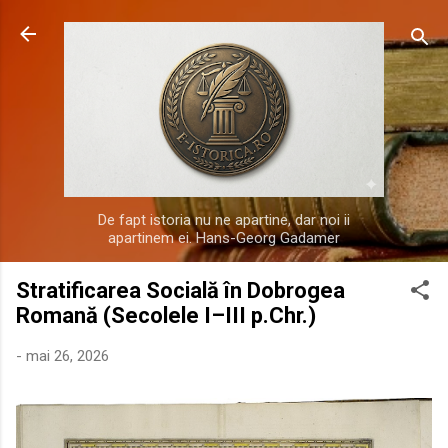
Treceți la conținutul principal
De fapt istoria nu ne apartine, dar noi ii
apartinem ei. Hans-Georg Gadamer
Stratificarea Socială în Dobrogea
Romană (Secolele I–III p.Chr.)
-
mai 26, 2026