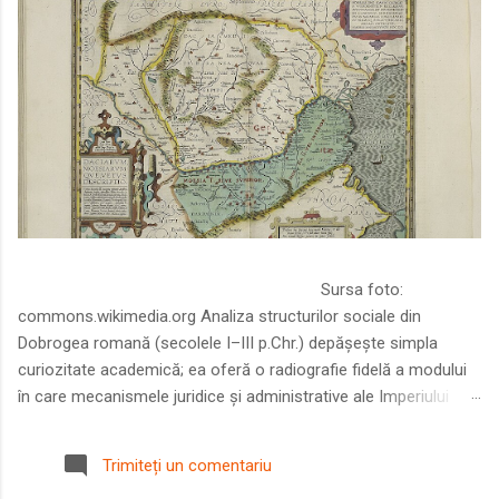
Sursa foto:
commons.wikimedia.org Analiza structurilor sociale din
Dobrogea romană (secolele I–III p.Chr.) depășește simpla
curiozitate academică; ea oferă o radiografie fidelă a modului
în care mecanismele juridice și administrative ale Imperiului
Roman au remodelat spațiul dintre Dunăre și Marea Neagră.
Într-o epocă în care prosperitatea excepțională a lumii romane
Trimiteți un comentariu
era susținută de o mobilitate socială dinamică și de o libertate