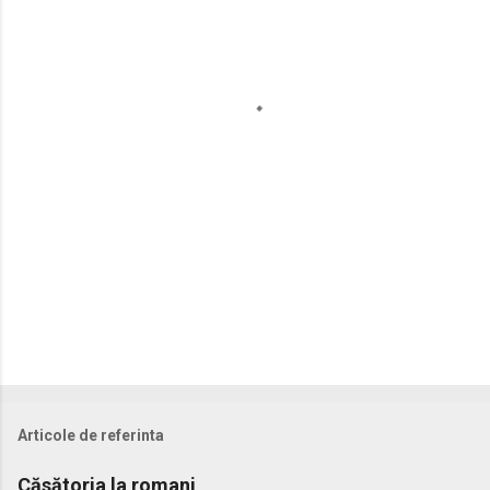
n
t
a
r
i
i
Articole de referinta
Căsătoria la romani