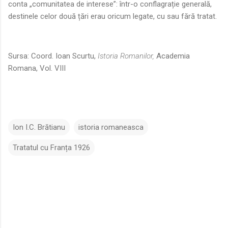
conta „comunitatea de interese”: într-o conflagrație generală,
destinele celor două țări erau oricum legate, cu sau fără tratat.
Sursa: Coord. Ioan Scurtu,
Istoria Romanilor,
Academia
Romana, Vol. VIII
Ion I.C. Brătianu
istoria romaneasca
Tratatul cu Franța 1926
C
o
m
e