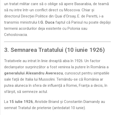
un tratat militar care să o oblige să apere Basarabia, de teamă
să nu intre într-un conflict direct cu Moscova. Chiar și
directorul Direcției Politice din Quai d'Orsay, E. de Peretti, i-a
transmis ministrului
I.G. Duca
faptul că Parisul nu poate depăși
termenii acordurilor deja existente cu Polonia sau
Cehoslovacia.
3. Semnarea Tratatului (10 iunie 1926)
Tratativele au intrat în linie dreaptă abia în 1926. Un factor
declanșator surprinzător a fost venirea la putere în România a
generalului Alexandru Averescu
, cunoscut pentru simpatiile
sale față de Italia lui Mussolini. Temându-se că România ar
putea aluneca în sfera de influență a Romei, Franța a decis, în
sfârșit, să semneze actul.
La
15 iulie 1926
, Aristide Briand și Constantin Diamandy au
semnat Tratatul de prietenie (antedatat 10 iunie).