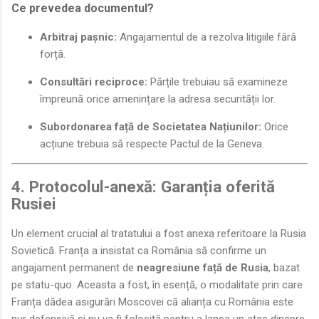
Ce prevedea documentul?
Arbitraj pașnic:
Angajamentul de a rezolva litigiile fără
forță.
Consultări reciproce:
Părțile trebuiau să examineze
împreună orice amenințare la adresa securității lor.
Subordonarea față de Societatea Națiunilor:
Orice
acțiune trebuia să respecte Pactul de la Geneva.
4. Protocolul-anexă: Garanția oferită
Rusiei
Un element crucial al tratatului a fost anexa referitoare la Rusia
Sovietică. Franța a insistat ca România să confirme un
angajament permanent de
neagresiune față de Rusia
, bazat
pe statu-quo. Aceasta a fost, în esență, o modalitate prin care
Franța dădea asigurări Moscovei că alianța cu România este