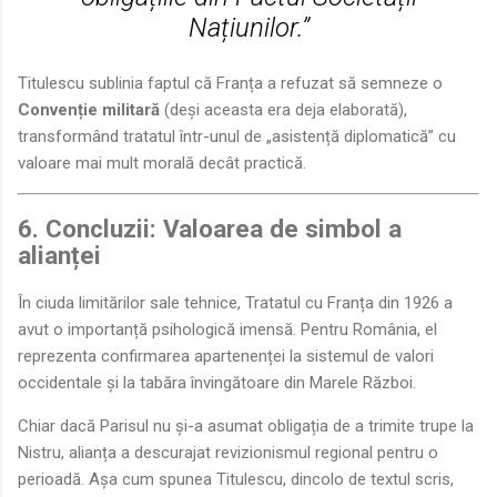
Națiunilor.”
Titulescu sublinia faptul că Franța a refuzat să semneze o
Convenție militară
(deși aceasta era deja elaborată),
transformând tratatul într-unul de „asistență diplomatică” cu
valoare mai mult morală decât practică.
6. Concluzii: Valoarea de simbol a
alianței
În ciuda limitărilor sale tehnice, Tratatul cu Franța din 1926 a
avut o importanță psihologică imensă. Pentru România, el
reprezenta confirmarea apartenenței la sistemul de valori
occidentale și la tabăra învingătoare din Marele Război.
Chiar dacă Parisul nu și-a asumat obligația de a trimite trupe la
Nistru, alianța a descurajat revizionismul regional pentru o
perioadă. Așa cum spunea Titulescu, dincolo de textul scris,