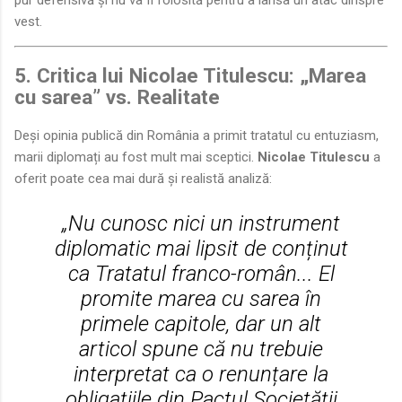
pur defensivă și nu va fi folosită pentru a lansa un atac dinspre
vest.
5. Critica lui Nicolae Titulescu: „Marea
cu sarea” vs. Realitate
Deși opinia publică din România a primit tratatul cu entuziasm,
marii diplomați au fost mult mai sceptici.
Nicolae Titulescu
a
oferit poate cea mai dură și realistă analiză:
„Nu cunosc nici un instrument
diplomatic mai lipsit de conținut
ca Tratatul franco-român... El
promite marea cu sarea în
primele capitole, dar un alt
articol spune că nu trebuie
interpretat ca o renunțare la
obligațiile din Pactul Societății