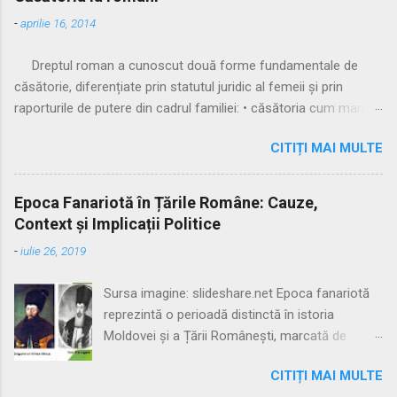
-
aprilie 16, 2014
Dreptul roman a cunoscut două forme fundamentale de
căsătorie, diferențiate prin statutul juridic al femeii și prin
raporturile de putere din cadrul familiei: • căsătoria cum manus
• căsătoria sine manu Multă vreme, singura formă recunoscută
CITIȚI MAI MULTE
și practicată a fost căsătoria cu manus, prin care femeia
trecea sub autoritatea soțului, devenind parte a familiei
acestuia. Spre sfârșitul Republicii, tot mai multe femei au
Epoca Fanariotă în Țările Române: Cauze,
început să evite această subordonare, trăind în uniuni
Context și Implicații Politice
nelegitime. Pentru a limita fenomenul, romanii au recunoscut și
-
iulie 26, 2019
căsătoria fără manus, care permitea femeii să rămână sub
puterea tatălui ei (pater familias), păstrându-și astfel
Sursa imagine: slideshare.net Epoca fanariotă
autonomia patrimonială. ⚖️ Formele căsătoriei cu manus
reprezintă o perioadă distinctă în istoria
Căsătoria cum manus putea fi încheiată în trei modalități
Moldovei și a Țării Românești, marcată de
distincte: 🔹 1. Confarreatio O ceremonie solemnă, rezervată
dominația indirectă a Imperiului Otoman prin
patricienilor, în prezența pontifex maximus și a preotului lui
CITIȚI MAI MULTE
numirea de domni greci, proveniți din familii
Jupiter (flamen Dialis). Era o formă sacră, cu puternice