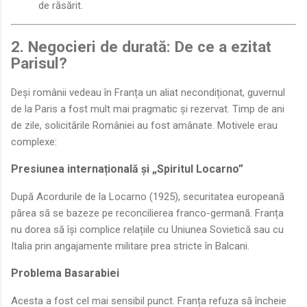
de răsărit.
2. Negocieri de durată: De ce a ezitat
Parisul?
Deși românii vedeau în Franța un aliat necondiționat, guvernul
de la Paris a fost mult mai pragmatic și rezervat. Timp de ani
de zile, solicitările României au fost amânate. Motivele erau
complexe:
Presiunea internațională și „Spiritul Locarno”
După Acordurile de la Locarno (1925), securitatea europeană
părea să se bazeze pe reconcilierea franco-germană. Franța
nu dorea să își complice relațiile cu Uniunea Sovietică sau cu
Italia prin angajamente militare prea stricte în Balcani.
Problema Basarabiei
Acesta a fost cel mai sensibil punct. Franța refuza să încheie