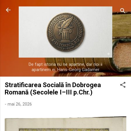
Treceți la conținutul principal
De fapt istoria nu ne apartine, dar noi ii
apartinem ei. Hans-Georg Gadamer
Stratificarea Socială în Dobrogea
Romană (Secolele I–III p.Chr.)
-
mai 26, 2026