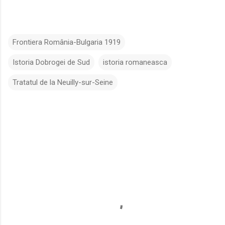
Frontiera România-Bulgaria 1919
Istoria Dobrogei de Sud
istoria romaneasca
Tratatul de la Neuilly-sur-Seine
C
o
m
e
n
t
a
r
i