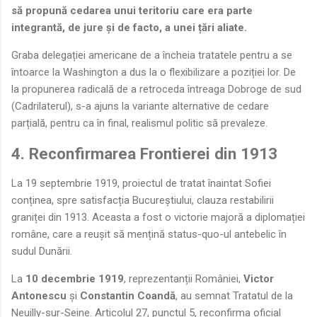
să propună cedarea unui teritoriu care era parte
integrantă, de jure și de facto, a unei țări aliate.
Graba delegației americane de a încheia tratatele pentru a se
întoarce la Washington a dus la o flexibilizare a poziției lor. De
la propunerea radicală de a retroceda întreaga Dobroge de sud
(Cadrilaterul), s-a ajuns la variante alternative de cedare
parțială, pentru ca în final, realismul politic să prevaleze.
4. Reconfirmarea Frontierei din 1913
La 19 septembrie 1919, proiectul de tratat înaintat Sofiei
conținea, spre satisfacția Bucureștiului, clauza restabilirii
graniței din 1913. Aceasta a fost o victorie majoră a diplomației
române, care a reușit să mențină status-quo-ul antebelic în
sudul Dunării.
La
10 decembrie 1919
, reprezentanții României,
Victor
Antonescu
și
Constantin Coandă
, au semnat Tratatul de la
Neuilly-sur-Seine. Articolul 27, punctul 5, reconfirma oficial