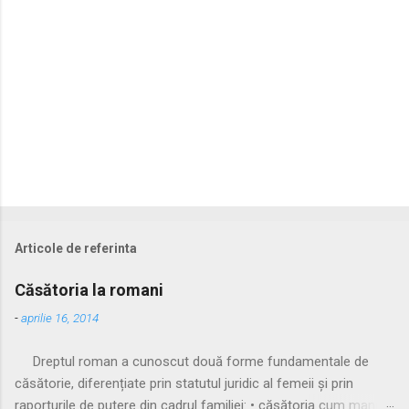
i
Articole de referinta
Căsătoria la romani
-
aprilie 16, 2014
Dreptul roman a cunoscut două forme fundamentale de
căsătorie, diferențiate prin statutul juridic al femeii și prin
raporturile de putere din cadrul familiei: • căsătoria cum manus