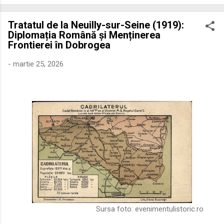
economică extinsă, Dobrogea a devenit un laborator complex
de fuziune etnică și culturală. Urmărirea penetrării elementului
Tratatul de la Neuilly-sur-Seine (1919):
roman – în special a cetățenilor romani ( cives Romani ) în
Diplomația Română și Menținerea
țesutul urban și rural dobrogean – ne permite să măsurăm cu
Frontierei în Dobrogea
precizie profunzimea și ritmul procesului de rom...
-
martie 25, 2026
Sursa foto:
evenimentulistoric.ro