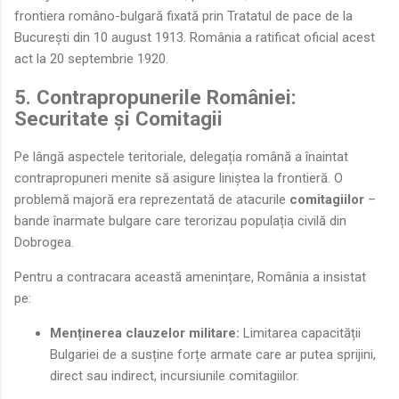
frontiera româno-bulgară fixată prin Tratatul de pace de la
București din 10 august 1913. România a ratificat oficial acest
act la 20 septembrie 1920.
5. Contrapropunerile României:
Securitate și Comitagii
Pe lângă aspectele teritoriale, delegația română a înaintat
contrapropuneri menite să asigure liniștea la frontieră. O
problemă majoră era reprezentată de atacurile
comitagiilor
–
bande înarmate bulgare care terorizau populația civilă din
Dobrogea.
Pentru a contracara această amenințare, România a insistat
pe:
Menținerea clauzelor militare:
Limitarea capacității
Bulgariei de a susține forțe armate care ar putea sprijini,
direct sau indirect, incursiunile comitagiilor.