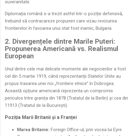
suveranitate.
Diplomația română s-a trezit astfel într-o poziție defensivă,
trebuind să contracareze propuneri care vizau revizuirea
frontierelor în favoarea unui stat fost inamic, Bulgaria.
2. Divergențele dintre Marile Puteri:
Propunerea Americană vs. Realismul
European
Unul dintre cele mai delicate momente ale negocierilor a fost
cel din 5 martie 1919, când reprezentanții Statelor Unite au
propus trasarea unei noi „frontiere etnice” în Dobrogea.
Această opțiune americană reprezenta un compromis
periculos între granița din 1878 (Tratatul de la Berlin) și cea din
11913 (Tratatul de la București).
Poziția Marii Britanii și a Franței
Marea Britanie:
Foreign Office-ul, prin vocea lui Eyre