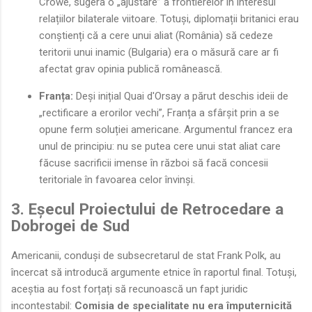
Crowe, sugera o „ajustare” a frontierelor în interesul
relațiilor bilaterale viitoare. Totuși, diplomații britanici erau
conștienți că a cere unui aliat (România) să cedeze
teritorii unui inamic (Bulgaria) era o măsură care ar fi
afectat grav opinia publică românească.
Franța:
Deși inițial Quai d'Orsay a părut deschis ideii de
„rectificare a erorilor vechi”, Franța a sfârșit prin a se
opune ferm soluției americane. Argumentul francez era
unul de principiu: nu se putea cere unui stat aliat care
făcuse sacrificii imense în război să facă concesii
teritoriale în favoarea celor învinși.
3. Eșecul Proiectului de Retrocedare a
Dobrogei de Sud
Americanii, conduși de subsecretarul de stat Frank Polk, au
încercat să introducă argumente etnice în raportul final. Totuși,
aceștia au fost forțați să recunoască un fapt juridic
incontestabil:
Comisia de specialitate nu era împuternicită