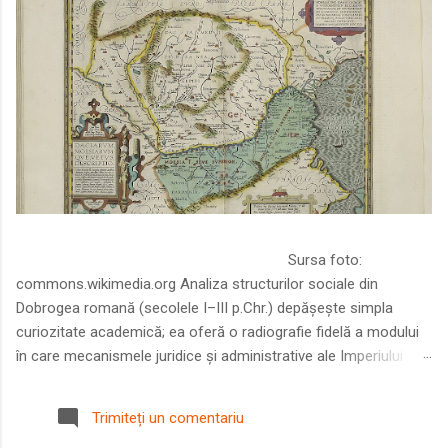
Sursa foto:
commons.wikimedia.org Analiza structurilor sociale din
Dobrogea romană (secolele I–III p.Chr.) depășește simpla
curiozitate academică; ea oferă o radiografie fidelă a modului
în care mecanismele juridice și administrative ale Imperiului
Roman au remodelat spațiul dintre Dunăre și Marea Neagră.
Într-o epocă în care prosperitatea excepțională a lumii romane
Trimiteți un comentariu
era susținută de o mobilitate socială dinamică și de o libertate