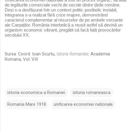
de legăturile comerciale vechi de secole dintre țările române.
Deși s-a desfășurat într-un context politic postbelic instabil,
integrarea s-a realizat fără crize majore, demonstrând
caracterul complementar al resurselor de pe ambele versante
ale Carpaților. România interbelică a reușit astfel să devină un
organism economic vibrant, pregătit să facă față provocărilor
secolului XX.
Sursa: Coord. Ioan Scurtu,
Istoria Romanilor,
Academia
Romana, Vol. VIII
istoria economica a Romaniei
istoria romaneasca
Romania Mare 1918
unificarea economiei nationale
C
o