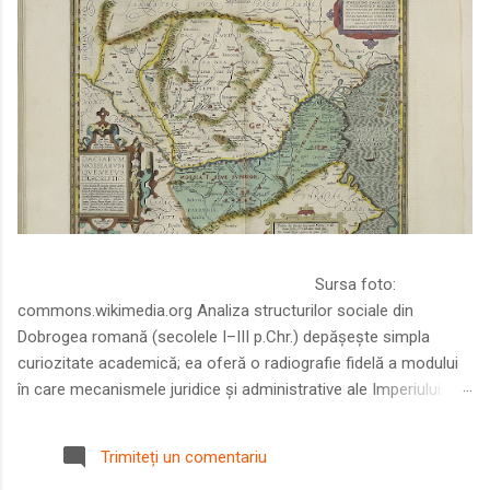
Sursa foto:
commons.wikimedia.org Analiza structurilor sociale din
Dobrogea romană (secolele I–III p.Chr.) depășește simpla
curiozitate academică; ea oferă o radiografie fidelă a modului
în care mecanismele juridice și administrative ale Imperiului
Roman au remodelat spațiul dintre Dunăre și Marea Neagră.
Într-o epocă în care prosperitatea excepțională a lumii romane
Trimiteți un comentariu
era susținută de o mobilitate socială dinamică și de o libertate