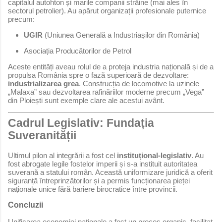
capitalul autohton și marile companii străine (mai ales în
sectorul petrolier). Au apărut organizații profesionale puternice
precum:
UGIR
(Uniunea Generală a Industriașilor din România)
Asociația Producătorilor de Petrol
Aceste entități aveau rolul de a proteja industria națională și de a
propulsa România spre o fază superioară de dezvoltare:
industrializarea grea
. Construcția de locomotive la uzinele
„Malaxa” sau dezvoltarea rafinăriilor moderne precum „Vega”
din Ploiești sunt exemple clare ale acestui avânt.
Cadrul Legislativ: Fundația
Suveranității
Ultimul pilon al integrării a fost cel
instituțional-legislativ
. Au
fost abrogate legile fostelor imperii și s-a instituit autoritatea
suverană a statului român. Această uniformizare juridică a oferit
siguranță întreprinzătorilor și a permis funcționarea pieței
naționale unice fără bariere birocratice între provincii.
Concluzii
Unificarea economiei naționale a fost un proces organic, facilitat