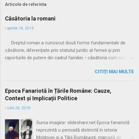
Articole de referinta
Căsătoria la romani
-
aprilie 16, 2014
Dreptul roman a cunoscut două forme fundamentale de
căsătorie, diferențiate prin statutul juridic al femeii și prin
raporturile de putere din cadrul familiei: • căsătoria cum manus
• căsătoria sine manu Multă vreme, singura formă recunoscută
CITIȚI MAI MULTE
și practicată a fost căsătoria cu manus, prin care femeia
trecea sub autoritatea soțului, devenind parte a familiei
acestuia. Spre sfârșitul Republicii, tot mai multe femei au
Epoca Fanariotă în Țările Române: Cauze,
început să evite această subordonare, trăind în uniuni
Context și Implicații Politice
nelegitime. Pentru a limita fenomenul, romanii au recunoscut și
-
iulie 26, 2019
căsătoria fără manus, care permitea femeii să rămână sub
puterea tatălui ei (pater familias), păstrându-și astfel
Sursa imagine: slideshare.net Epoca fanariotă
autonomia patrimonială. ⚖️ Formele căsătoriei cu manus
reprezintă o perioadă distinctă în istoria
Căsătoria cum manus putea fi încheiată în trei modalități
Moldovei și a Țării Românești, marcată de