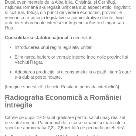
După evenimentele de la Alba Iulia, Chișinău și Cernăuți,
națiunea română s-a regăsit unificată sub aspect etnic, lingvistic
și cultural. Totuși, din punct de vedere economic, provinciile
veneau cu moșteniri legislative și administrative diferite, fiind
anterior subordonate intereselor Imperiului Austro-Ungar sau
Rus.
Consolidarea statului național
a necesitat:
Introducerea unui regim legislativ unitar.
Eliminarea barierelor vamale interne între noile provincii și
Vechiul Regat.
Adaptarea producției și a consumului la o piață internă care
s-a dublat peste noapte.
[Imagine sugestivă: Uzinele Reșița în perioada interbelică]
Radiografia Economică a României
Întregite
Cifrele de după 1919 sunt grăitoare pentru saltul uriaș realizat
de statul român. Patrimoniul de resurse umane și materiale a
sporit de aproximativ
2,2 - 2,5 ori
față de perioada antebelică.