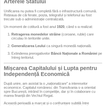
Arterele Statului
Unificarea nu putea fi completă fără o infrastructură comună.
Rețeaua de căi ferate, poșta, telegraful și telefonul au fost
trecute sub o administrație centralizată.
Un moment de cotitură a fost anul
1920
, când s-a realizat:
Retragerea monedelor străine
(coroane, ruble) care
circulau în teritoriile unite.
Generalizarea Leului
ca singură monedă națională.
Extinderea prerogativelor
Băncii Naționale a României
pe
întreg teritoriul.
Mișcarea Capitalului și Lupta pentru
Independență Economică
După unire, am asistat la o „naționalizare” a intereselor
economice. Capitalul românesc din Transilvania s-a orientat
spre București, intrând în competiție, dar și în colaborare cu
marea finanță din Vechiul Regat.
Această perioadă a marcat și o confruntare subtilă între