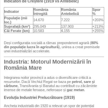
Indicatori de Creștere (1919 vs Antebelic)
România
România
Spor
Indicator
Întregită
Antebelică
%
Populație (mii
14.670
7.222
+203%
loc.)
Suprafață (km²)
295.049
137.903
+213%
Căi Ferate (km)
10.583
4.155
+255%
Deși configurația socială a rămas preponderent agrară (
80%
din populație lucra în agricultură
), unirea a creat premisele
unei industrializări accelerate.
Industria: Motorul Modernizării în
România Mare
Integrarea noilor provincii a adus o diversificare critică a
resurselor. Dacă Vechiul Regat se baza pe
petrol, sare și
cărbune
, Transilvania și Banatul au contribuit cu zăcăminte
imense de metale feroase, neferoase și
gaz metan
.
Evoluția Industriei Prelucrătoare (1919)
Ancheta industrială din 1920 a relevat un spor de potențial