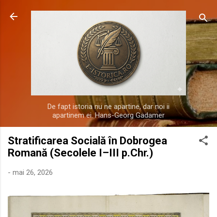
Treceți la conținutul principal
De fapt istoria nu ne apartine, dar noi ii
apartinem ei. Hans-Georg Gadamer
Stratificarea Socială în Dobrogea
Romană (Secolele I–III p.Chr.)
-
mai 26, 2026