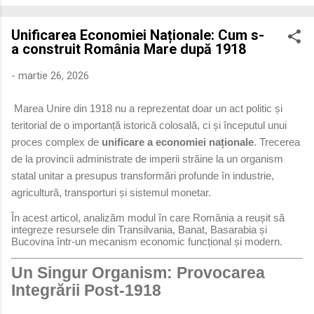
economică extinsă, Dobrogea a devenit un laborator complex
de fuziune etnică și culturală. Urmărirea penetrării elementului
Unificarea Economiei Naționale: Cum s-
roman – în special a cetățenilor romani ( cives Romani ) în
a construit România Mare după 1918
țesutul urban și rural dobrogean – ne permite să măsurăm cu
precizie profunzimea și ritmul procesului de rom...
-
martie 26, 2026
Marea Unire din 1918 nu a reprezentat doar un act politic și
teritorial de o importanță istorică colosală, ci și începutul unui
proces complex de
unificare a economiei naționale
. Trecerea
de la provincii administrate de imperii străine la un organism
statal unitar a presupus transformări profunde în industrie,
agricultură, transporturi și sistemul monetar.
În acest articol, analizăm modul în care România a reușit să
integreze resursele din Transilvania, Banat, Basarabia și
Bucovina într-un mecanism economic funcțional și modern.
Un Singur Organism: Provocarea
Integrării Post-1918