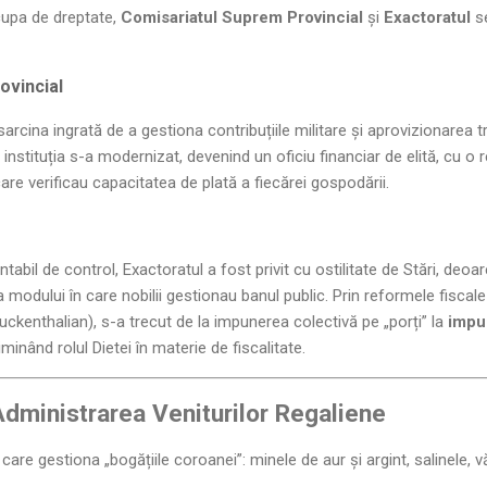
upa de dreptate,
Comisariatul Suprem Provincial
și
Exactoratul
se
ovincial
arcina ingrată de a gestiona contribuțiile militare și aprovizionarea t
instituția s-a modernizat, devenind un oficiu financiar de elită, cu o 
care verificau capacitatea de plată a fiecărei gospodării.
ontabil de control, Exactoratul a fost privit cu ostilitate de Stări, deo
ra modului în care nobilii gestionau banul public. Prin reformele fiscal
ckenthalian), s-a trecut de la impunerea colectivă pe „porți” la
impu
iminând rolul Dietei în materie de fiscalitate.
 Administrarea Veniturilor Regaliene
a care gestiona „bogățiile coroanei”: minele de aur și argint, salinele,