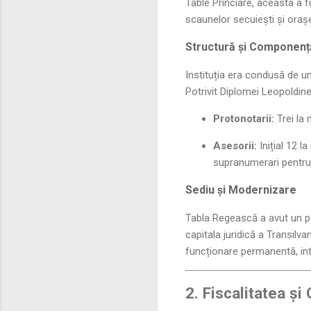
Table Princiare, aceasta a f
scaunelor secuiești și orașe
Structură și Componenț
Instituția era condusă de un
Potrivit Diplomei Leopoldine
Protonotarii:
Trei la n
Asesorii:
Inițial 12 l
supranumerari pentru 
Sediu și Modernizare
Tabla Regească a avut un par
capitala juridică a Transilva
funcționare permanentă, in
2. Fiscalitatea și