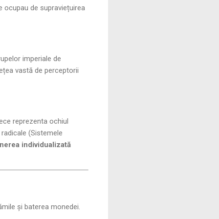
 ocupau de supraviețuirea
rupelor imperiale de
rețea vastă de perceptorii
arece reprezenta ochiul
e radicale (Sistemele
nerea individualizată
 vămile și baterea monedei.