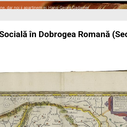
tine, dar noi ii apartinem ei. Hans-Georg Gadamer
 Socială în Dobrogea Romană (Seco