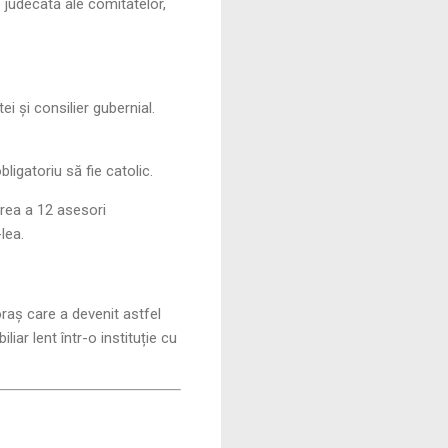
 judecată ale comitatelor,
i și consilier gubernial.
obligatoriu să fie catolic.
mirea a 12 asesori
lea.
raș care a devenit astfel
iar lent într-o instituție cu