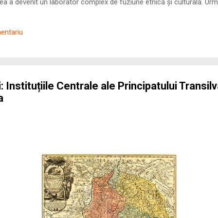
 a devenit un laborator complex de fuziune etnică și culturală. Urmă
nilor romani ( cives Romani ) în țesutul urban și rural dobrogean –
ul procesului de rom...
mentariu
: Instituțiile Centrale ale Principatului Transilv
a