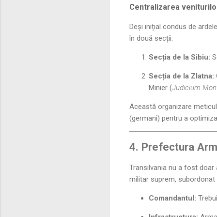
Centralizarea veniturilo
Deși inițial condus de ardel
în două secții:
Secția de la Sibiu:
Se
Secția de la Zlatna:
Minier (
Judicium Mo
Această organizare meticuloa
(germani) pentru a optimiza
4. Prefectura Arme
Transilvania nu a fost doar 
militar suprem, subordonat d
Comandantul:
Trebui