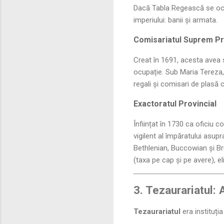
Dacă Tabla Regească se oc
imperiului: banii și armata.
Comisariatul Suprem Pr
Creat în 1691, acesta avea s
ocupație. Sub Maria Tereza, 
regali și comisari de plasă 
Exactoratul Provincial
Înființat în 1730 ca oficiu c
vigilent al împăratului asup
Bethlenian, Buccowian și Bru
(taxa pe cap și pe avere), el
3. Tezaurariatul:
Tezaurariatul
era instituți