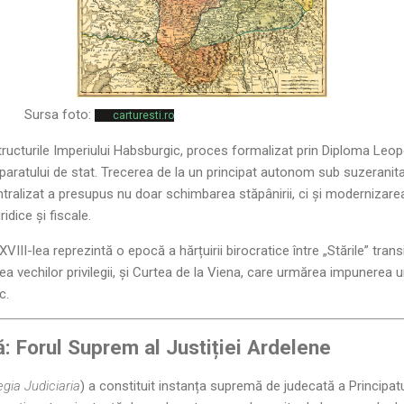
Sursa foto:
carturesti.ro
structurile Imperiului Habsburgic, proces formalizat prin Diploma Leop
paratului de stat. Trecerea de la un principat autonom sub suzeranit
entralizat a presupus nu doar schimbarea stăpânirii, ci și modernizare
ridice și fiscale.
XVIII-lea reprezintă o epocă a hărțuirii birocratice între „Stările” trans
ea vechilor privilegii, și Curtea de la Viena, care urmărea impunerea u
c.
: Forul Suprem al Justiției Ardelene
gia Judiciaria
) a constituit instanța supremă de judecată a Principatu