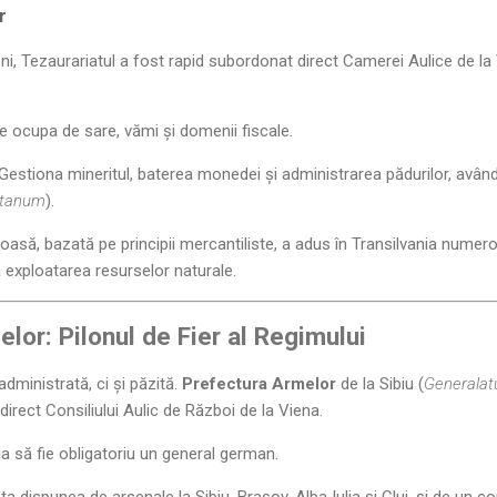
r
eni, Tezaurariatul a fost rapid subordonat direct Camerei Aulice de la
 ocupa de sare, vămi și domenii fiscale.
Gestiona mineritul, baterea monedei și administrarea pădurilor, având
ntanum
).
să, bazată pe principii mercantiliste, a adus în Transilvania numeroși
 exploatarea resurselor naturale.
lor: Pilonul de Fier al Regimului
administrată, ci și păzită.
Prefectura Armelor
de la Sibiu (
Generalat
irect Consiliului Aulic de Război de la Viena.
a să fie obligatoriu un general german.