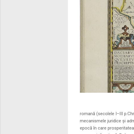
Sursa foto: commo
romană (secolele I–III p.Ch
mecanismele juridice și adm
epocă în care prosperitatea