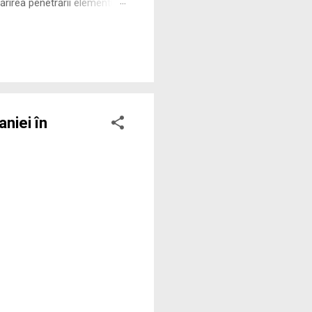
rirea penetrării elementului
 ne permite să măsurăm cu
aniei în