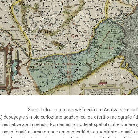
ns.wikimedia.org Analiza structurilor socia
r.) depășește simpla curiozitate academică; ea oferă o radiografie fid
inistrative ale Imperiului Roman au remodelat spațiul dintre Dunăre 
 excepțională a lumii romane era susținută de o mobilitate socială di