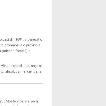
oldină din 1691, a generat o
ate otomană la o provincie
a (adesea forțată) a
ilvănene (nobilimea, sașii și
nui absolutism eficient și a
lui. Moștenitoare a vechii