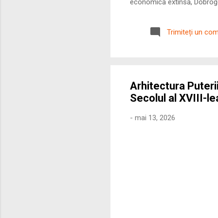
economică extinsă, Dobrogea
roman – în special a cetățe
precizie profunzimea și ritm
Trimiteți un co
Arhitectura Puterii
Secolul al XVIII-le
-
mai 13, 2026