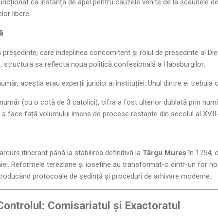
uncționat ca instanță de apel pentru cauzele venite de la scaunele de
lor libere.
ă
 președinte, care îndeplinea concomitent și rolul de președinte al Diete
, structura sa reflecta noua politică confesională a Habsburgilor:
umăr, aceștia erau experții juridici ai instituției. Unul dintre ei trebuia 
a număr (cu o cotă de 3 catolici), cifra a fost ulterior dublată prin nu
a face față volumului imens de procese restante din secolul al XVII-
curs itinerant până la stabilirea definitivă la
Târgu Mureș
în 1754, o
niei. Reformele tereziane și iosefine au transformat-o dintr-un for nobil
troducând protocoale de ședință și proceduri de arhivare moderne.
 Controlul: Comisariatul și Exactoratul