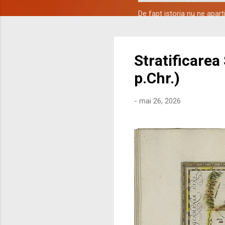
De fapt istoria nu ne apar
Stratificarea
p.Chr.)
-
mai 26, 2026