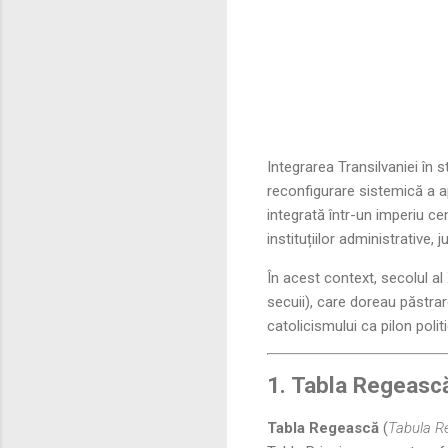
Integrarea Transilvaniei în 
reconfigurare sistemică a a
integrată într-un imperiu c
instituțiilor administrative, ju
În acest context, secolul al 
secuii), care doreau păstrar
catolicismului ca pilon politi
1. Tabla Regească
Tabla Regească
(
Tabula Re