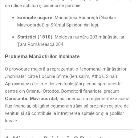
să ridice schituri și biserici de parohie.
Exemple majore:
Mănăstirea Văcărești (Nicolae
Mavrocordat) și Sfântul Spiridon din Iași.
Statistici (1810):
Moldova număra 203 mănăstiri, iar
Țara Românească 204.
Problema Mănăstirilor Închinate
O provocare majoră a reprezentat-o fenomenul mănăstirilor
„închinate” către Locurile Sfinte (Ierusalim, Athos, Sinai).
Aproximativ o treime din veniturile țării plecau spre aceste
centre din Orientul Ortodox. Domnitorii fanariote, precum
Constantin Mavrocordat
, au încercat să reglementeze acest
flux financiar, obligând egumenii străini să prezinte registre de
venituri și să contribuie la întreținerea spitalelor și a școlilor
locale.