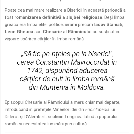
Poate cea mai mare realizare a Bisericii în această perioadă a
fost
românizarea definitivă a slujbei religioase
. Deși limba
greacă era limba elitei politice, ierarhi precum
Iacov Stamati
,
Leon Gheuca
sau
Chesarie al Râmnicului
au susținut cu
vigoare tipărirea cărților în limba română.
„Să fie pe-nțeles pe la biserici”,
cerea Constantin Mavrocordat în
1742, dispunând aducerea
cărților de cult în limba română
din Muntenia în Moldova.
Episcopul Chesarie al Râmnicului a mers chiar mai departe,
introducând în prefețele Mineelor idei din
Enciclopedia
lui
Diderot și D'Alembert, subliniind originea latină a poporului
român și necesitatea luminării prin cultură.