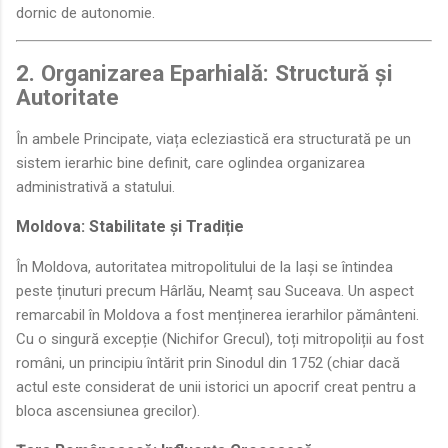
dornic de autonomie.
2. Organizarea Eparhială: Structură și
Autoritate
În ambele Principate, viața ecleziastică era structurată pe un
sistem ierarhic bine definit, care oglindea organizarea
administrativă a statului.
Moldova: Stabilitate și Tradiție
În Moldova, autoritatea mitropolitului de la Iași se întindea
peste ținuturi precum Hârlău, Neamț sau Suceava. Un aspect
remarcabil în Moldova a fost menținerea ierarhilor pământeni.
Cu o singură excepție (Nichifor Grecul), toți mitropoliții au fost
români, un principiu întărit prin Sinodul din 1752 (chiar dacă
actul este considerat de unii istorici un apocrif creat pentru a
bloca ascensiunea grecilor).