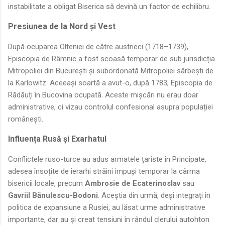
instabilitate a obligat Biserica să devină un factor de echilibru.
Presiunea de la Nord și Vest
După ocuparea Olteniei de către austrieci (1718–1739),
Episcopia de Râmnic a fost scoasă temporar de sub jurisdicția
Mitropoliei din București și subordonată Mitropoliei sârbești de
la Karlowitz. Aceeași soartă a avut-o, după 1783, Episcopia de
Rădăuți în Bucovina ocupată. Aceste mișcări nu erau doar
administrative, ci vizau controlul confesional asupra populației
românești.
Influența Rusă și Exarhatul
Conflictele ruso-turce au adus armatele țariste în Principate,
adesea însoțite de ierarhi străini impuși temporar la cârma
bisericii locale, precum
Ambrosie de Ecaterinoslav
sau
Gavriil Bănulescu-Bodoni
. Aceștia din urmă, deși integrați în
politica de expansiune a Rusiei, au lăsat urme administrative
importante, dar au și creat tensiuni în rândul clerului autohton