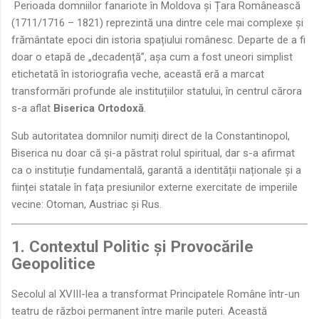
Perioada domniilor fanariote în Moldova și Țara Românească
(1711/1716 – 1821) reprezintă una dintre cele mai complexe și
frământate epoci din istoria spațiului românesc. Departe de a fi
doar o etapă de „decadență”, așa cum a fost uneori simplist
etichetată în istoriografia veche, această eră a marcat
transformări profunde ale instituțiilor statului, în centrul cărora
s-a aflat
Biserica Ortodoxă
.
Sub autoritatea domnilor numiți direct de la Constantinopol,
Biserica nu doar că și-a păstrat rolul spiritual, dar s-a afirmat
ca o instituție fundamentală, garantă a identității naționale și a
ființei statale în fața presiunilor externe exercitate de imperiile
vecine: Otoman, Austriac și Rus.
1. Contextul Politic și Provocările
Geopolitice
Secolul al XVIII-lea a transformat Principatele Române într-un
teatru de război permanent între marile puteri. Această