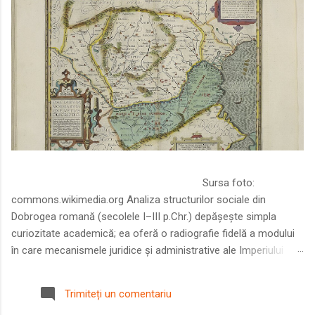
Sursa foto:
commons.wikimedia.org Analiza structurilor sociale din
Dobrogea romană (secolele I–III p.Chr.) depășește simpla
curiozitate academică; ea oferă o radiografie fidelă a modului
în care mecanismele juridice și administrative ale Imperiului
Roman au remodelat spațiul dintre Dunăre și Marea Neagră.
Într-o epocă în care prosperitatea excepțională a lumii romane
Trimiteți un comentariu
era susținută de o mobilitate socială dinamică și de o libertate