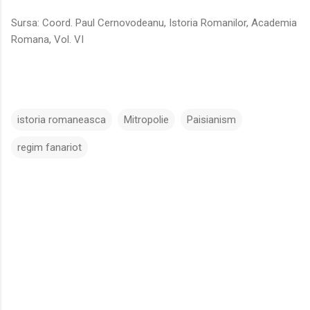
Sursa: Coord. Paul Cernovodeanu, Istoria Romanilor, Academia
Romana, Vol. VI
istoria romaneasca
Mitropolie
Paisianism
regim fanariot
C
o
m
e
n
t
a