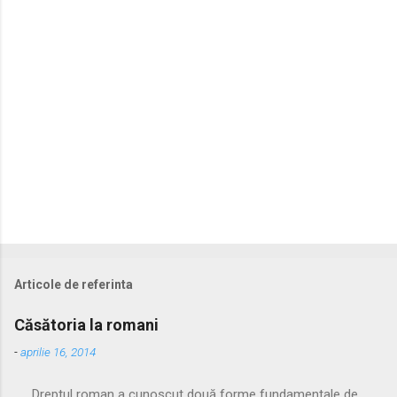
r
i
i
Articole de referinta
Căsătoria la romani
-
aprilie 16, 2014
Dreptul roman a cunoscut două forme fundamentale de