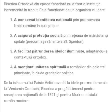
Biserica Ortodoxă din epoca fanariotă nu a fost o instituție
încremenită în trecut. Ea a funcționat ca un organism viu care:
A conservat identitatea națională
prin promovarea
limbii române în cult și tipar.
A asigurat protecția socială
prin rețeaua de mănăstiri și
spitale (precum așezămintele Sf. Spiridon).
A facilitat pătrunderea ideilor iluministe
, adaptându-le
contextului ortodox.
A menținut unitatea spirituală
a românilor din cele trei
principate, în ciuda granițelor politice.
De la isihasmul lui Paisie Velicicovschi la ideile pre-moderne ale
lui Veniamin Costachi, Biserica a pregătit terenul pentru
renașterea națională de la 1821 și pentru făurirea statului
român modern.