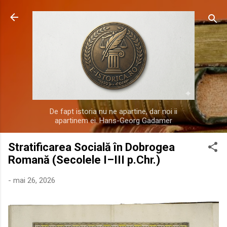
Treceți la conținutul principal
De fapt istoria nu ne apartine, dar noi ii
apartinem ei. Hans-Georg Gadamer
Stratificarea Socială în Dobrogea
Romană (Secolele I–III p.Chr.)
-
mai 26, 2026