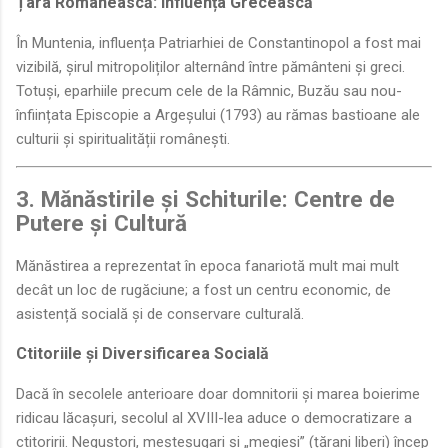
Țara Românească: Influența Grecească
În Muntenia, influența Patriarhiei de Constantinopol a fost mai
vizibilă, șirul mitropoliților alternând între pământeni și greci.
Totuși, eparhiile precum cele de la Râmnic, Buzău sau nou-
înființata Episcopie a Argeșului (1793) au rămas bastioane ale
culturii și spiritualității românești.
3. Mănăstirile și Schiturile: Centre de
Putere și Cultură
Mănăstirea a reprezentat în epoca fanariotă mult mai mult
decât un loc de rugăciune; a fost un centru economic, de
asistență socială și de conservare culturală.
Ctitoriile și Diversificarea Socială
Dacă în secolele anterioare doar domnitorii și marea boierime
ridicau lăcașuri, secolul al XVIII-lea aduce o democratizare a
ctitoririi. Negustori, meșteșugari și „megieși” (țărani liberi) încep