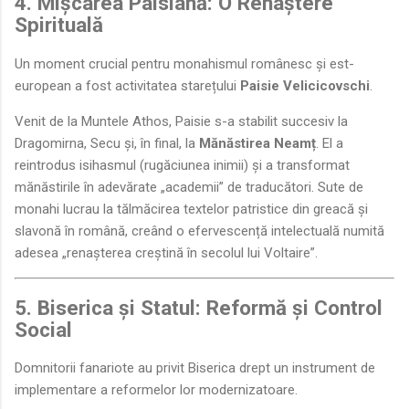
4. Mișcarea Paisiană: O Renaștere
Spirituală
Un moment crucial pentru monahismul românesc și est-
european a fost activitatea starețului
Paisie Velicicovschi
.
Venit de la Muntele Athos, Paisie s-a stabilit succesiv la
Dragomirna, Secu și, în final, la
Mănăstirea Neamț
. El a
reintrodus isihasmul (rugăciunea inimii) și a transformat
mănăstirile în adevărate „academii” de traducători. Sute de
monahi lucrau la tălmăcirea textelor patristice din greacă și
slavonă în română, creând o efervescență intelectuală numită
adesea „renașterea creștină în secolul lui Voltaire”.
5. Biserica și Statul: Reformă și Control
Social
Domnitorii fanariote au privit Biserica drept un instrument de
implementare a reformelor lor modernizatoare.