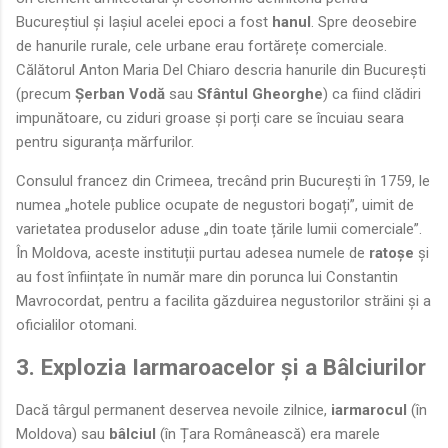
Bucureștiul și Iașiul acelei epoci a fost
hanul
. Spre deosebire
de hanurile rurale, cele urbane erau fortărețe comerciale.
Călătorul Anton Maria Del Chiaro descria hanurile din București
(precum
Șerban Vodă
sau
Sfântul Gheorghe
) ca fiind clădiri
impunătoare, cu ziduri groase și porți care se încuiau seara
pentru siguranța mărfurilor.
Consulul francez din Crimeea, trecând prin București în 1759, le
numea „hotele publice ocupate de negustori bogați”, uimit de
varietatea produselor aduse „din toate țările lumii comerciale”.
În Moldova, aceste instituții purtau adesea numele de
ratoșe
și
au fost înființate în număr mare din porunca lui Constantin
Mavrocordat, pentru a facilita găzduirea negustorilor străini și a
oficialilor otomani.
3. Explozia Iarmaroacelor și a Bâlciurilor
Dacă târgul permanent deservea nevoile zilnice,
iarmarocul
(în
Moldova) sau
bâlciul
(în Țara Românească) era marele