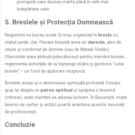
precupeții care duceau marfa până în cele mai
îndepărtate sate.
5. Breslele și Protecția Domnească
Negustorii nu lucrau izolat. Ei erau organizați în
bresle
cu
statut juridic clar. Fiecare breaslă avea un
staroste
, ales de
obște și confirmat de domnie (sau de Marele Vistier).
Starostele avea atribuții judecătorești pentru membrii breslei,
reglementa achizițiile de la toptangii străini și gestiona "cutia
breslei" – un fond de ajutorare reciprocă.
Breslele aveau și o dimensiune spirituală profundă. Fiecare
grup își alegea un
patron spiritual
și sprijinea o biserică
(ctitorie), unde membrii se adunau la hram. În București, multe
biserici de cartier și astăzi poartă amintirea acestor asociații
de profesioniști.
Concluzie