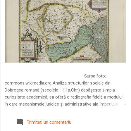
Sursa foto:
commons.wikimedia.org Analiza structurilor sociale din
Dobrogea romană (secolele I–III p.Chr.) depășește simpla
curiozitate academică; ea oferă o radiografie fidelă a modului
în care mecanismele juridice și administrative ale Imperiului
Roman au remodelat spațiul dintre Dunăre și Marea Neagră.
Într-o epocă în care prosperitatea excepțională a lumii romane
Trimiteți un comentariu
era susținută de o mobilitate socială dinamică și de o libertate