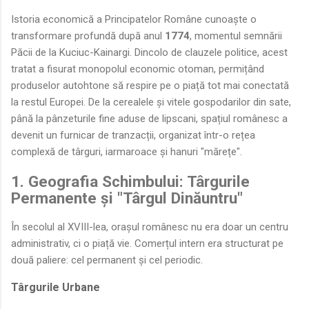
Istoria economică a Principatelor Române cunoaște o
transformare profundă după anul
1774
, momentul semnării
Păcii de la Kuciuc-Kainargi. Dincolo de clauzele politice, acest
tratat a fisurat monopolul economic otoman, permițând
produselor autohtone să respire pe o piață tot mai conectată
la restul Europei. De la cerealele și vitele gospodarilor din sate,
până la pânzeturile fine aduse de lipscani, spațiul românesc a
devenit un furnicar de tranzacții, organizat într-o rețea
complexă de târguri, iarmaroace și hanuri "mărețe".
1. Geografia Schimbului: Târgurile
Permanente și "Târgul Dinăuntru"
În secolul al XVIII-lea, orașul românesc nu era doar un centru
administrativ, ci o piață vie. Comerțul intern era structurat pe
două paliere: cel permanent și cel periodic.
Târgurile Urbane