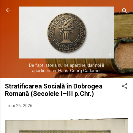
Treceți la conținutul principal
De fapt istoria nu ne apartine, dar noi ii
apartinem ei. Hans-Georg Gadamer
Stratificarea Socială în Dobrogea
Romană (Secolele I–III p.Chr.)
-
mai 26, 2026