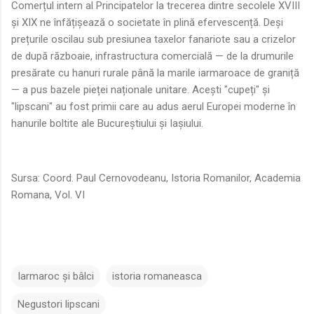
Comerțul intern al Principatelor la trecerea dintre secolele XVIII
și XIX ne înfățișează o societate în plină efervescență. Deși
prețurile oscilau sub presiunea taxelor fanariote sau a crizelor
de după războaie, infrastructura comercială — de la drumurile
presărate cu hanuri rurale până la marile iarmaroace de graniță
— a pus bazele pieței naționale unitare. Acești "cupeți" și
"lipscani" au fost primii care au adus aerul Europei moderne în
hanurile boltite ale Bucureștiului și Iașiului.
Sursa: Coord. Paul Cernovodeanu, Istoria Romanilor, Academia
Romana, Vol. VI
Iarmaroc și bâlci
istoria romaneasca
Negustori lipscani