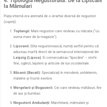
4. Tipologia Negustorului: De la Lipscani
la Mămulari
Piața internă era animată de o ierarhie diversă de negustori
(cupeți):
Toptangii:
Marii negustori care vindeau cu ridicata ("cu
suma mare de la magazie").
Lipscanii:
Elita negustorească, numiți astfel pentru că
aduceau marfă direct de la iarmarocul internațional din
Leipzig (Lipsca)
. Ei comercializau "lipscănii" – stofe
fine, oglinzi, bijuterii și articole de lux occidentale.
Băcanii (Bacali):
Specializați în mirodenii, untdelemn,
măsline și fructe exotice.
Mergelarii și Bogasierii:
Cei care vindeau mătăsuri, fire
de aur și bumbac.
Negustorii Ambulanți:
Marchitanii, mămularii și