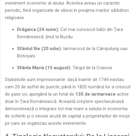
eveniment economic al anului. Acestea aveau un caracter
periodic, fiind organizate de obicei în preajma marilor sărbători
religioase:
Drăgaica (24 iunie):
Cel mai cunoscut bâlci din Țara
Românească, ținut la Buzău.
Sfântul Ilie (20 iulie):
Iarmarocul de la Câmpulung sau
Botoșani.
Sfânta Maria (15 august):
Târgul de la Craiova.
Statisticile sunt impresionante: dacă înainte de 1744 existau
cam 20 de astfel de puncte, până în 1820 numărul lor a crescut
de șase ori, ajungând la un total de
135 de iarmaroace
active
doar în Țara Românească. Această creștere spectaculoasă
demonstrează o integrare tot mai mare a satului în economia
de schimb și o nevoie acută de capital a proprietarilor de moșii
pe care se organizau aceste evenimente.