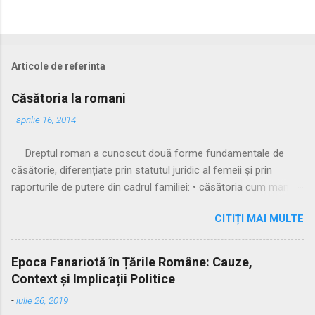
Articole de referinta
Căsătoria la romani
-
aprilie 16, 2014
Dreptul roman a cunoscut două forme fundamentale de
căsătorie, diferențiate prin statutul juridic al femeii și prin
raporturile de putere din cadrul familiei: • căsătoria cum manus
• căsătoria sine manu Multă vreme, singura formă recunoscută
CITIȚI MAI MULTE
și practicată a fost căsătoria cu manus, prin care femeia
trecea sub autoritatea soțului, devenind parte a familiei
acestuia. Spre sfârșitul Republicii, tot mai multe femei au
Epoca Fanariotă în Țările Române: Cauze,
început să evite această subordonare, trăind în uniuni
Context și Implicații Politice
nelegitime. Pentru a limita fenomenul, romanii au recunoscut și
-
iulie 26, 2019
căsătoria fără manus, care permitea femeii să rămână sub