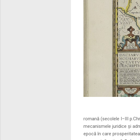
Sursa foto: commo
romană (secolele I–III p.Ch
mecanismele juridice și adm
epocă în care prosperitatea