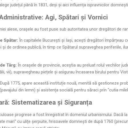
 alege județul până în 1831, deși și aici influența ispravnicilor domneș
 Administrative: Agi, Spătari și Vornici
ei alese, orașele au fost puse sub autoritatea unor dregători de rang
e Spătar:
În capitalele București și Iași, acești dregători împărțeau c
 și de ordinea publică, în timp ce Spătarul supraveghea periferiile, ilum
 de Târg:
În orașele de provincie, aceștia au preluat rolul vechilor județ
lii, vii), supravegheau piețele și asigurau încasarea birului pentru Visti
După 1775, apare această instituție nouă, menită să gestioneze prob
(pavajului din lemn) și asistența socială pentru săraci prin "cutia milel
tară: Sistematizarea și Siguranța
uloase progrese a fost înregistrat în domeniul urbanismului. Dacă la 
ate mari" cu ulițe șerpuite, hrisoavele domnești de după 1760 (precum