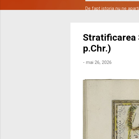
De fapt istoria nu ne apar
Stratificarea
p.Chr.)
-
mai 26, 2026