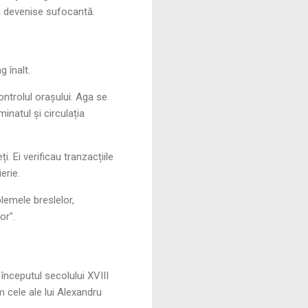
ti devenise sufocantă.
 înalt.
ontrolul orașului. Aga se
inatul și circulația
i. Ei verificau tranzacțiile
erie.
lemele breslelor,
or".
începutul secolului XVIII
 cele ale lui Alexandru