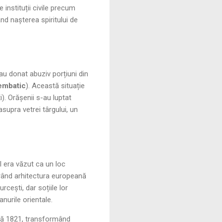
 instituții civile precum
nd nașterea spiritului de
u donat abuziv porțiuni din
embatic
). Această situație
). Orășenii s-au luptat
supra vetrei târgului, un
l era văzut ca un loc
irând arhitectura europeană
rcești, dar soțiile lor
nurile orientale.
upă 1821, transformând