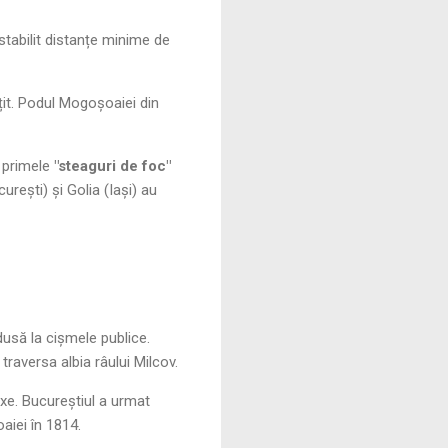
 stabilit distanțe minime de
țit. Podul Mogoșoaiei din
t primele
"steaguri de foc"
urești) și Golia (Iași) au
usă la cișmele publice.
raversa albia râului Milcov.
ixe. Bucureștiul a urmat
iei în 1814.