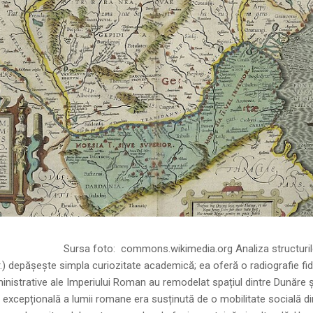
ns.wikimedia.org Analiza structurilor socia
r.) depășește simpla curiozitate academică; ea oferă o radiografie fid
inistrative ale Imperiului Roman au remodelat spațiul dintre Dunăre 
 excepțională a lumii romane era susținută de o mobilitate socială di