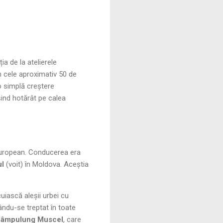
ia de la atelierele
n cele aproximativ 50 de
o simplă creștere
șind hotărât pe calea
european. Conducerea era
ul
(voit) în Moldova. Aceștia
uiască aleșii urbei cu
ându-se treptat în toate
âmpulung Muscel
, care