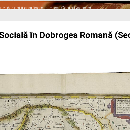
tine, dar noi ii apartinem ei. Hans-Georg Gadamer
 Socială în Dobrogea Romană (Seco