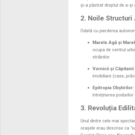
și-a păstrat dreptul de a-și
2. Noile Structuri
Odată cu pierderea autonomi
Marele Agă și Marel
ocupa de centrul urbei
străinilor.
Vornicii și Căpitanii
imobiliare (case, prăvă
Epitropia Obștirilor:
întreținerea podurilor 
3. Revoluția Edili
Unul dintre cele mai spectac
orașele erau descrise ca "s