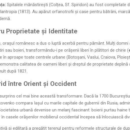
ța:
Spitalele mănăstirești (Colțea, Sf. Spiridon) au fost completate de
ilantropia (1813). Au apărut orfanotrofii și case pentru bătrâni, marcâ
dernă.
ru Proprietate și Identitate
e, orașul românesc a dus o luptă acerbă pentru pământ. Mulți domni a
i sau boieri, transformându-i pe orășenii liberi în plătitori de chirie (
e în aproape toate centrele urbane (Botoșani, Vaslui, Craiova, Ploiești
demonstra calitatea de oameni liberi și dreptul de proprietate deplină a
mult după 1821.
id între Orient și Occident
au surprins cel mai bine această transformare. Dacă la 1700 Bucureștiu
akovenko compara Iașul cu marile capitale de gubernii din Rusia, adm
. Societatea urbană devenise un melanj fascinant: boierii purtau haine tu
în casele orășenilor mobilierul occidental începea să înlocuiască diva
tivă și edilitară a pregătit terenul pentru reformele structurale de d