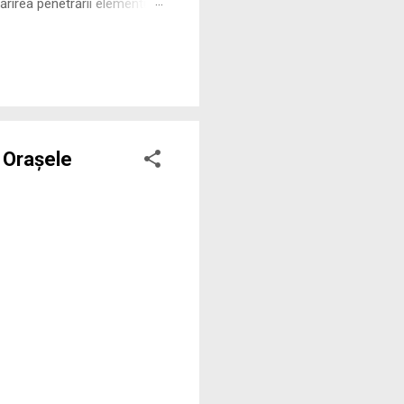
rirea penetrării elementului
 ne permite să măsurăm cu
n Orașele