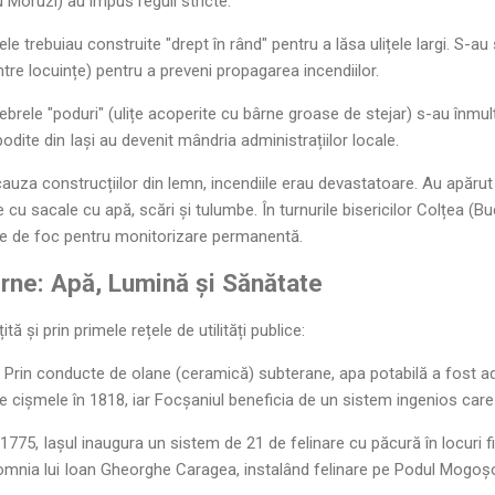
 Moruzi) au impus reguli stricte:
le trebuiau construite "drept în rând" pentru a lăsa ulițele largi. S-au
tre locuințe) pentru a preveni propagarea incendiilor.
brele "poduri" (ulițe acoperite cu bârne groase de stejar) s-au înmul
podite din Iași au devenit mândria administrațiilor locale.
auza construcțiilor din lemn, incendiile erau devastatoare. Au apăru
e cu sacale cu apă, scări și tulumbe. În turnurile bisericilor Colțea (Buc
re de foc pentru monitorizare permanentă.
derne: Apă, Lumină și Sănătate
ă și prin primele rețele de utilități publice:
Prin conducte de olane (ceramică) subterane, apa potabilă a fost ad
 cișmele în 1818, iar Focșaniul beneficia de un sistem ingenios care t
1775, Iașul inaugura un sistem de 21 de felinare cu păcură în locuri f
mnia lui Ioan Gheorghe Caragea, instalând felinare pe Podul Mogoșoa