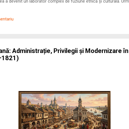
 a devenit un laborator complex de fuziune etnică și culturală. Urmă
nilor romani ( cives Romani ) în țesutul urban și rural dobrogean –
ul procesului de rom...
mentariu
: Administrație, Privilegii și Modernizare î
–1821)