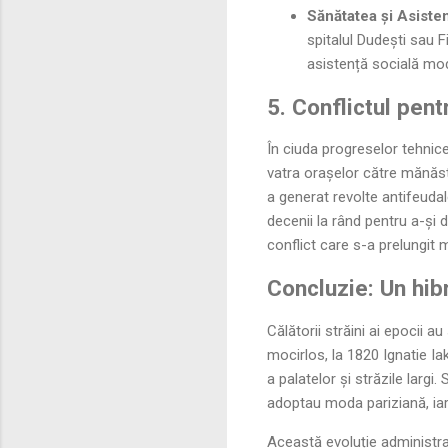
Sănătatea și Asisten
spitalul Dudești sau F
asistență socială mo
5. Conflictul pent
În ciuda progreselor tehnic
vatra orașelor către mănăstir
a generat revolte antifeudal
decenii la rând pentru a-și 
conflict care s-a prelungit 
Concluzie: Un hibr
Călătorii străini ai epocii 
mocirlos, la 1820 Ignatie I
a palatelor și străzile largi
adoptau moda pariziană, iar 
Această evoluție administra