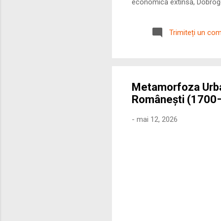
economică extinsă, Dobrogea
roman – în special a cetățe
precizie profunzimea și ritm
Trimiteți un co
Metamorfoza Urbană
Românești (1700
-
mai 12, 2026