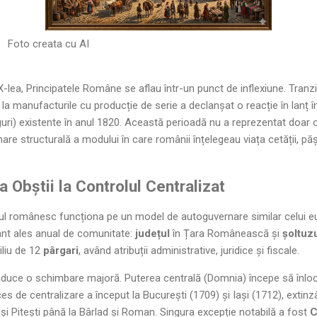
Foto creata cu AI
X-lea, Principatele Române se aflau într-un punct de inflexiune. Tranziț
la manufacturile cu producție de serie a declanșat o reacție în lanț î
guri) existente în anul 1820. Această perioadă nu a reprezentat doar 
re structurală a modului în care românii înțelegeau viața cetății, pă
 Obștii la Controlul Centralizat
așul românesc funcționa pe un model de autoguvernare similar celui 
ant ales anual de comunitate:
județul
în Țara Românească și
șoltuz
iliu de 12
pârgari
, având atribuții administrative, juridice și fiscale.
a aduce o schimbare majoră. Puterea centrală (Domnia) începe să înloc
es de centralizare a început la București (1709) și Iași (1712), extinz
l și Pitești până la Bârlad și Roman. Singura excepție notabilă a fost
C