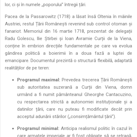
lor, ci și în numele „poporului” întregii țări.
Pacea de la Passarowitz (1718) a lăsat însă Oltenia în mâinile
Austriei, restul Țării Românești revenind sub control otoman și
fanariot. Memoriul din 16 martie 1718, prezentat de delegații
Radu Golescu, Ilie Știrbei și Ioan Avramie Curții de la Viena,
conține în embrion direcțiile fundamentale pe care va evolua
gândirea politică a boierimii în a doua fază a luptei de
emancipare. Documentul prezintă o structură flexibilă, adaptată
realităților de pe teren:
Programul maximal:
Prevedea trecerea Țării Românești
sub autoritatea suzerană a Curții din Viena, domn
urmând a fi numit pământeanul Gheorghe Cantacuzino,
cu respectarea strictă a autonomiei instituționale și a
datinilor țării, care nu puteau fi modificate decât prin
acceptul adunării stărilor („consimțământul țării”).
Programul minimal:
Anticipa realismul politic în cazul în
care armatele imperiale ar fi fost obligate să se retragă,