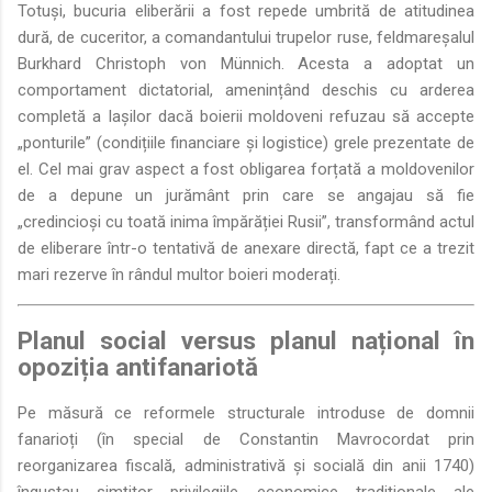
Totuși, bucuria eliberării a fost repede umbrită de atitudinea
dură, de cuceritor, a comandantului trupelor ruse, feldmareșalul
Burkhard Christoph von Münnich. Acesta a adoptat un
comportament dictatorial, amenințând deschis cu arderea
completă a Iașilor dacă boierii moldoveni refuzau să accepte
„ponturile” (condițiile financiare și logistice) grele prezentate de
el. Cel mai grav aspect a fost obligarea forțată a moldovenilor
de a depune un jurământ prin care se angajau să fie
„credincioși cu toată inima împărăției Rusii”, transformând actul
de eliberare într-o tentativă de anexare directă, fapt ce a trezit
mari rezerve în rândul multor boieri moderați.
Planul social versus planul național în
opoziția antifanariotă
Pe măsură ce reformele structurale introduse de domnii
fanarioți (în special de Constantin Mavrocordat prin
reorganizarea fiscală, administrativă și socială din anii 1740)