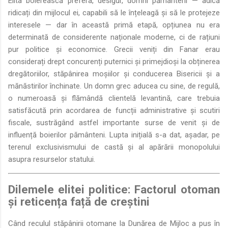
Elita boierească prefera, desigur, domni pământeni — adică
ridicați din mijlocul ei, capabili să le înțeleagă și să le protejeze
interesele — dar în această primă etapă, opțiunea nu era
determinată de considerente naționale moderne, ci de rațiuni
pur politice și economice. Grecii veniți din Fanar erau
considerați drept concurenți puternici și primejdioși la obținerea
dregătoriilor, stăpânirea moșiilor și conducerea Bisericii și a
mănăstirilor închinate. Un domn grec aducea cu sine, de regulă,
o numeroasă și flămândă clientelă levantină, care trebuia
satisfăcută prin acordarea de funcții administrative și scutiri
fiscale, sustrăgând astfel importante surse de venit și de
influență boierilor pământeni. Lupta inițială s-a dat, așadar, pe
terenul exclusivismului de castă și al apărării monopolului
asupra resurselor statului.
Dilemele elitei politice: Factorul otoman
și reticența față de creștini
Când reculul stăpânirii otomane la Dunărea de Mijloc a pus în