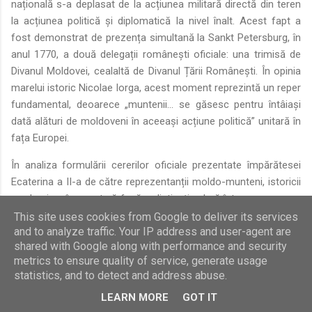
națională s-a deplasat de la acțiunea militară directă din teren
la acțiunea politică și diplomatică la nivel înalt. Acest fapt a
fost demonstrat de prezența simultană la Sankt Petersburg, în
anul 1770, a două delegații românești oficiale: una trimisă de
Divanul Moldovei, cealaltă de Divanul Țării Românești. În opinia
marelui istoric Nicolae Iorga, acest moment reprezintă un reper
fundamental, deoarece „muntenii... se găsesc pentru întâiași
dată alături de moldoveni în aceeași acțiune politică” unitară în
fața Europei.
În analiza formulării cererilor oficiale prezentate împărătesei
Ecaterina a II-a de către reprezentanții moldo-munteni, istoricii
moderni au încercat să facă o distincție clară între ceea ce era
sugerat sau chiar direct impus de autoritățile ruse de ocupație
This site uses cookies from Google to deliver its services
and to analyze traffic. Your IP address and user-agent are
și ceea ce constituia revendicarea autentică, organică, a elitei
shared with Google along with performance and security
politice din cele două Principate. Din memoriile ulterioare ale
metrics to ensure quality of service, generate usage
prințului Adam Czartoryski se știe clar că Ecaterina a II-a
statistics, and to detect and address abuse.
practica o regie diplomatică cinică; de pildă, după împărțirea
LEARN MORE
GOT IT
Poloniei, ea ceruse ca o delegație din teritoriile poloneze