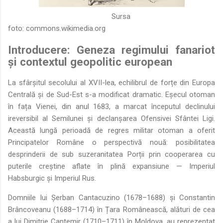
Sursa
foto:
commons.wikimedia.org
Introducere: Geneza regimului fanariot
și contextul geopolitic european
La sfârșitul secolului al XVII-lea, echilibrul de forțe din Europa
Centrală și de Sud-Est s-a modificat dramatic. Eșecul otoman
în fața Vienei, din anul 1683, a marcat începutul declinului
ireversibil al Semilunei și declanșarea Ofensivei Sfântei Ligi.
Această lungă perioadă de regres militar otoman a oferit
Principatelor Române o perspectivă nouă: posibilitatea
desprinderii de sub suzeranitatea Porții prin cooperarea cu
puterile creștine aflate în plină expansiune — Imperiul
Habsburgic și Imperiul Rus.
Domniile lui Șerban Cantacuzino (1678–1688) și Constantin
Brâncoveanu (1688–1714) în Țara Românească, alături de cea
a lui Dimitrie Cantemir (1710–1711) în Moldova, au reprezentat