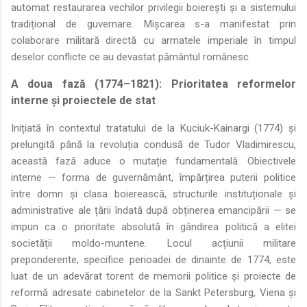
automat restaurarea vechilor privilegii boierești și a sistemului
tradițional de guvernare. Mișcarea s-a manifestat prin
colaborare militară directă cu armatele imperiale în timpul
deselor conflicte ce au devastat pământul românesc.
A doua fază (1774–1821): Prioritatea reformelor
interne și proiectele de stat
Inițiată în contextul tratatului de la Kuciuk-Kainargi (1774) și
prelungită până la revoluția condusă de Tudor Vladimirescu,
această fază aduce o mutație fundamentală. Obiectivele
interne — forma de guvernământ, împărțirea puterii politice
între domn și clasa boierească, structurile instituționale și
administrative ale țării îndată după obținerea emancipării — se
impun ca o prioritate absolută în gândirea politică a elitei
societății moldo-muntene. Locul acțiunii militare
preponderente, specifice perioadei de dinainte de 1774, este
luat de un adevărat torent de memorii politice și proiecte de
reformă adresate cabinetelor de la Sankt Petersburg, Viena și