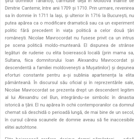
șirul domnilor fanarioți, cârmuise deja în Moldova înainte de
Dimitrie Cantemir, între anii 1709 și 1710. Prin urmare, revenirea
sa în domnie în 1711 la Iași, și ulterior în 1716 la București, nu
putea apărea ca o modificare dramatică sau ca un experiment
politic fără precedent în viața politică a celor două țări
românești. Nicolae Mavrocordat nu fusese privit ca un intrus
pe scena politică moldo-munteană. El dispunea de strânse
legături de rudenie cu elita boierească locală (prin mama sa,
Sultana, fiica domnitorului Ioan Alexandru Mavrocordat și
descendentă a familiei moldovenești a Mușatinilor) și depunea
eforturi constante pentru a-și sublinia apartenența la elita
pământeană. În discursul său oficial și în reprezentările sale,
Nicolae Mavrocordat se prezenta drept un descendent legitim
al lui Alexandru cel Bun, integrându-se simbolic în dinastia
istorică a țării. El nu apărea în ochii contemporanilor ca domnul
chemat să deschidă o perioadă lungă, de mai bine de un secol,
în cursul căreia scaunele de domnie aveau să fie inaccesibile
elitei autohtone.