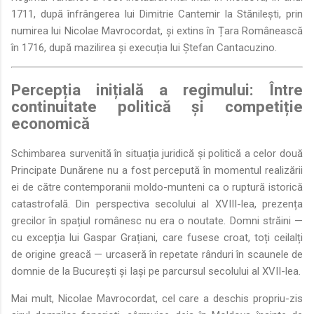
1711, după înfrângerea lui Dimitrie Cantemir la Stănilești, prin
numirea lui Nicolae Mavrocordat, și extins în Țara Românească
în 1716, după mazilirea și execuția lui Ștefan Cantacuzino.
Percepția inițială a regimului: Între
continuitate politică și competiție
economică
Schimbarea survenită în situația juridică și politică a celor două
Principate Dunărene nu a fost percepută în momentul realizării
ei de către contemporanii moldo-munteni ca o ruptură istorică
catastrofală. Din perspectiva secolului al XVIII-lea, prezența
grecilor în spațiul românesc nu era o noutate. Domni străini —
cu excepția lui Gaspar Grațiani, care fusese croat, toți ceilalți
de origine greacă — urcaseră în repetate rânduri în scaunele de
domnie de la București și Iași pe parcursul secolului al XVII-lea.
Mai mult, Nicolae Mavrocordat, cel care a deschis propriu-zis