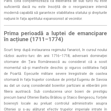
Paris. Elita conștientizează că eliberarea de sub turci nu este
suficientă dacă nu este însoțită de o reorganizare internă
modernă capabilă să garanteze stabilitatea statului și drepturile
națiunii în fața apetitului expansionist al vecinilor.
Prima perioadă a luptei de emancipare
în acțiune (1711–1774)
Scurt timp după instaurarea regimului fanariot, în cursul noului
război austro-turc din anii 1716–1718, adversarii dominației
otomane din Țara Românească au considerat că a sosit
momentul să-și manifeste deschis și viguros ostilitatea față
de Poartă. Eșecurile militare severe înregistrate de oastea
otomană în fața trupelor conduse de prințul Eugeniu de Savoia
au dat un curaj considerabil boierilor partizani ai eliberării prin
filiera austriacă. Sub conducerea unor boieri de prestigiu
precum banul Olteniei Barbu Brăiloiu și Staico Bengescu, forțele
boierești locale au preluat controlul administrativ asupra
Olteniei și s-au alăturat efectiv trupelor imperiale intrate în