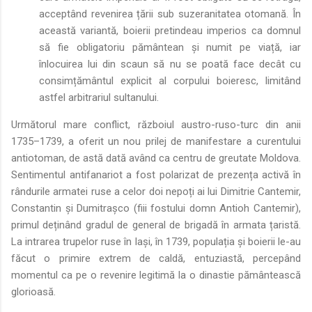
acceptând revenirea țării sub suzeranitatea otomană. În
această variantă, boierii pretindeau imperios ca domnul
să fie obligatoriu pământean și numit pe viață, iar
înlocuirea lui din scaun să nu se poată face decât cu
consimțământul explicit al corpului boieresc, limitând
astfel arbitrariul sultanului.
Următorul mare conflict, războiul austro-ruso-turc din anii
1735–1739, a oferit un nou prilej de manifestare a curentului
antiotoman, de astă dată având ca centru de greutate Moldova.
Sentimentul antifanariot a fost polarizat de prezența activă în
rândurile armatei ruse a celor doi nepoți ai lui Dimitrie Cantemir,
Constantin și Dumitrașco (fiii fostului domn Antioh Cantemir),
primul deținând gradul de general de brigadă în armata țaristă.
La intrarea trupelor ruse în Iași, în 1739, populația și boierii le-au
făcut o primire extrem de caldă, entuziastă, percepând
momentul ca pe o revenire legitimă la o dinastie pământească
glorioasă.