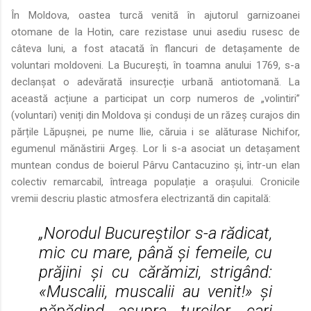
În Moldova, oastea turcă venită în ajutorul garnizoanei
otomane de la Hotin, care rezistase unui asediu rusesc de
câteva luni, a fost atacată în flancuri de detașamente de
voluntari moldoveni. La București, în toamna anului 1769, s-a
declanșat o adevărată insurecție urbană antiotomană. La
această acțiune a participat un corp numeros de „volintiri”
(voluntari) veniți din Moldova și conduși de un răzeș curajos din
părțile Lăpușnei, pe nume Ilie, căruia i se alăturase Nichifor,
egumenul mănăstirii Argeș. Lor li s-a asociat un detașament
muntean condus de boierul Pârvu Cantacuzino și, într-un elan
colectiv remarcabil, întreaga populație a orașului. Cronicile
vremii descriu plastic atmosfera electrizantă din capitală:
„Norodul Bucureștilor s-a rădicat,
mic cu mare, până și femeile, cu
prăjini și cu cărămizi, strigând:
«Muscalii, muscalii au venit!» și
năpădind asupra turcilor, cari