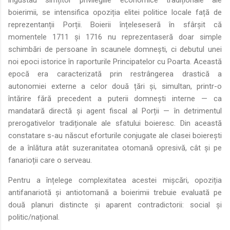
îngustau simțitor privilegiile economice tradiționale ale
boierimii, se intensifica opoziția elitei politice locale față de
reprezentanții Porții. Boierii înțeleseseră în sfârșit că
momentele 1711 și 1716 nu reprezentaseră doar simple
schimbări de persoane în scaunele domnești, ci debutul unei
noi epoci istorice în raporturile Principatelor cu Poarta. Această
epocă era caracterizată prin restrângerea drastică a
autonomiei externe a celor două țări și, simultan, printr-o
întărire fără precedent a puterii domnești interne — ca
mandatară directă și agent fiscal al Porții — în detrimentul
prerogativelor tradiționale ale sfatului boieresc. Din această
constatare s-au născut eforturile conjugate ale clasei boierești
de a înlătura atât suzeranitatea otomană opresivă, cât și pe
fanarioții care o serveau.
Pentru a înțelege complexitatea acestei mișcări, opoziția
antifanariotă și antiotomană a boierimii trebuie evaluată pe
două planuri distincte și aparent contradictorii: social și
politic/național.