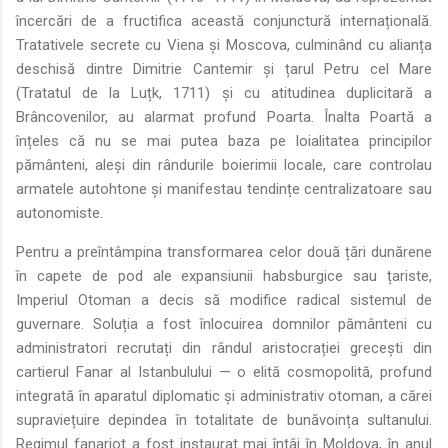
încercări de a fructifica această conjunctură internațională.
Tratativele secrete cu Viena și Moscova, culminând cu alianța
deschisă dintre Dimitrie Cantemir și țarul Petru cel Mare
(Tratatul de la Luțk, 1711) și cu atitudinea duplicitară a
Brâncovenilor, au alarmat profund Poarta. Înalta Poartă a
înțeles că nu se mai putea baza pe loialitatea principilor
pământeni, aleși din rândurile boierimii locale, care controlau
armatele autohtone și manifestau tendințe centralizatoare sau
autonomiste.
Pentru a preîntâmpina transformarea celor două țări dunărene
în capete de pod ale expansiunii habsburgice sau țariste,
Imperiul Otoman a decis să modifice radical sistemul de
guvernare. Soluția a fost înlocuirea domnilor pământeni cu
administratori recrutați din rândul aristocrației grecești din
cartierul Fanar al Istanbulului — o elită cosmopolită, profund
integrată în aparatul diplomatic și administrativ otoman, a cărei
supraviețuire depindea în totalitate de bunăvoința sultanului.
Regimul fanariot a fost instaurat mai întâi în Moldova, în anul