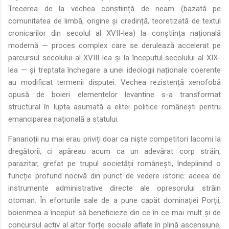
Trecerea de la vechea conștiință de neam (bazată pe
comunitatea de limbă, origine și credință, teoretizată de textul
cronicarilor din secolul al XVII-lea) la conștiința națională
modernă — proces complex care se derulează accelerat pe
parcursul secolului al XVIII-lea și la începutul secolului al XIX-
lea — și treptata închegare a unei ideologii naționale coerente
au modificat termenii disputei. Vechea rezistență xenofobă
opusă de boieri elementelor levantine s-a transformat
structural în lupta asumată a elitei politice românești pentru
emanciparea națională a statului.
Fanarioții nu mai erau priviți doar ca niște competitori lacomi la
dregătorii, ci apăreau acum ca un adevărat corp străin,
parazitar, grefat pe trupul societății românești, îndeplinind o
funcție profund nocivă din punct de vedere istoric: aceea de
instrumente administrative directe ale opresorului străin
otoman. În eforturile sale de a pune capăt dominației Porții,
boierimea a început să beneficieze din ce în ce mai mult și de
concursul activ al altor forțe sociale aflate în plină ascensiune,