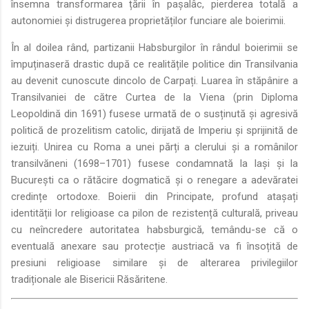
însemna transformarea țării în pașalâc, pierderea totală a
autonomiei și distrugerea proprietăților funciare ale boierimii.
În al doilea rând, partizanii Habsburgilor în rândul boierimii se
împuținaseră drastic după ce realitățile politice din Transilvania
au devenit cunoscute dincolo de Carpați. Luarea în stăpânire a
Transilvaniei de către Curtea de la Viena (prin Diploma
Leopoldină din 1691) fusese urmată de o susținută și agresivă
politică de prozelitism catolic, dirijată de Imperiu și sprijinită de
iezuiți. Unirea cu Roma a unei părți a clerului și a românilor
transilvăneni (1698–1701) fusese condamnată la Iași și la
București ca o rătăcire dogmatică și o renegare a adevăratei
credințe ortodoxe. Boierii din Principate, profund atașați
identității lor religioase ca pilon de rezistență culturală, priveau
cu neîncredere autoritatea habsburgică, temându-se că o
eventuală anexare sau protecție austriacă va fi însoțită de
presiuni religioase similare și de alterarea privilegiilor
tradiționale ale Bisericii Răsăritene.