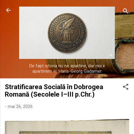
Treceți la conținutul principal
De fapt istoria nu ne apartine, dar noi ii
apartinem ei. Hans-Georg Gadamer
Stratificarea Socială în Dobrogea
Romană (Secolele I–III p.Chr.)
-
mai 26, 2026