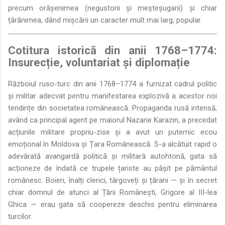
precum orășenimea (negustorii și meșteșugarii) și chiar
țărănimea, dând mișcării un caracter mult mai larg, popular.
Cotitura istorică din anii 1768–1774:
Insurecție, voluntariat și diplomație
Războiul ruso-turc din anii 1768–1774 a furnizat cadrul politic
și militar adecvat pentru manifestarea explozivă a acestor noi
tendințe din societatea românească. Propaganda rusă intensă,
având ca principal agent pe maiorul Nazarie Karazin, a precedat
acțiunile militare propriu-zise și a avut un puternic ecou
emoțional în Moldova și Țara Românească. S-a alcătuit rapid o
adevărată avangardă politică și militară autohtonă, gata să
acționeze de îndată ce trupele țariste au pășit pe pământul
românesc. Boieri, înalți clerici, târgoveți și țărani — și în secret
chiar domnul de atunci al Țării Românești, Grigore al III-lea
Ghica — erau gata să coopereze deschis pentru eliminarea
turcilor.