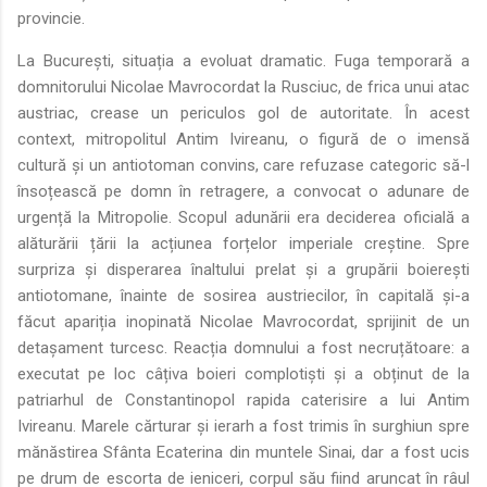
provincie.
La București, situația a evoluat dramatic. Fuga temporară a
domnitorului Nicolae Mavrocordat la Rusciuc, de frica unui atac
austriac, crease un periculos gol de autoritate. În acest
context, mitropolitul Antim Ivireanu, o figură de o imensă
cultură și un antiotoman convins, care refuzase categoric să-l
însoțească pe domn în retragere, a convocat o adunare de
urgență la Mitropolie. Scopul adunării era deciderea oficială a
alăturării țării la acțiunea forțelor imperiale creștine. Spre
surpriza și disperarea înaltului prelat și a grupării boierești
antiotomane, înainte de sosirea austriecilor, în capitală și-a
făcut apariția inopinată Nicolae Mavrocordat, sprijinit de un
detașament turcesc. Reacția domnului a fost necruțătoare: a
executat pe loc câțiva boieri complotiști și a obținut de la
patriarhul de Constantinopol rapida caterisire a lui Antim
Ivireanu. Marele cărturar și ierarh a fost trimis în surghiun spre
mănăstirea Sfânta Ecaterina din muntele Sinai, dar a fost ucis
pe drum de escorta de ieniceri, corpul său fiind aruncat în râul