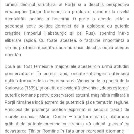
lumină declinul structural al Porții și a deschis perspectiva
emancipării Țărilor Române, s-a produs o scindare la nivelul
mentalității politice a boierimii. O parte a acestei elite a
secondat activ politica domniei de a colabora cu puterile
creștine (Imperiul Habsburgic și cel Rus), sperând într-o
eliberare rapidă. Cu toate acestea, o facțiune importantă a
rămas profund reticentă, dacă nu chiar deschis ostilă acestei
orientări.
Două au fost temeiurile majore ale acestei din urmă atitudini
conservatoare. În primul rând, oricâte înfrângeri suferiseră
oștile otomane de la despresurarea Vienei și de la pacea de la
Karlowitz (1699), și oricât de evidentă devenise „descreșterea”
puterii otomane pentru observatorii externi, mașinăria militară a
Porții rămânea încă extrem de puternică și de temut în regiune.
Principiul de prudență politică exprimat în secolul trecut de
marele cronicar Miron Costin — conform căruia alăturarea
grăbită de puterile creștine nu trebuia să aducă „pieirea” și
devastarea Țărilor Române în fața unor represalii otomane —