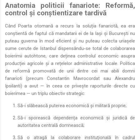
Anatomia politicii fanariote: Reformă,
control și conștientizare tardivă
Când Poarta otomană a recurs la soluția fanariotă, ea era
conștientă de faptul că mandatarii ei de la Iași și București nu
puteau guverna în mod eficient și nu puteau colecta uriașele
sume cerute de Istanbul dispensându-se total de colaborarea
boierimii autohtone, care deținea controlul economic asupra
producției agricole și a rețelelor administrative locale. Politica
de reformă promovată de unii dintre cei mai abili domni
fanarioti (precum Constantin Mavrocordat sau Alexandru
Ipsilanti) a avut — în ceea ce privește raporturile directe cu
boierimea — un triplu obiectiv strategic:
Să-i slăbească puterea economică și militară proprie;
Să-i sporească dependența economică și juridică de
autoritatea centrală domnească;
Să o atragă la colaborare instituțională în cadrul