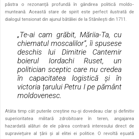
păstra o rezonanță profundă în gândirea politică moldo-
munteană. Această stare de spirit este perfect ilustrată de
dialogul tensionat din ajunul bătăliei de la Stănilești din 1711.
„Te-ai cam grăbit, Măriia-Ta, cu
chiematul moscalilor”, îi spusese
deschis lui Dimitrie Cantemir
boierul Iordachi Ruset, un
politician sceptic care nu credea
în capacitatea logistică și în
victoria țarului Petru I pe pământ
moldovenesc.
Atâta timp cât puterile creștine nu-și dovedeau clar și definitiv
superioritatea militară zdrobitoare în teren, angajarea
hazardată alături de ele părea contrară interesului direct de
supraviețuire al țării și al elitei ei politice. O revoltă eșuată