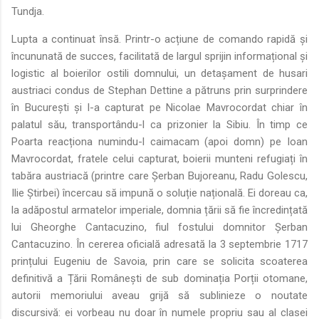
Tundja.
Lupta a continuat însă. Printr-o acțiune de comando rapidă și
încununată de succes, facilitată de largul sprijin informațional și
logistic al boierilor ostili domnului, un detașament de husari
austriaci condus de Stephan Dettine a pătruns prin surprindere
în București și l-a capturat pe Nicolae Mavrocordat chiar în
palatul său, transportându-l ca prizonier la Sibiu. În timp ce
Poarta reacționa numindu-l caimacam (apoi domn) pe Ioan
Mavrocordat, fratele celui capturat, boierii munteni refugiați în
tabăra austriacă (printre care Șerban Bujoreanu, Radu Golescu,
Ilie Știrbei) încercau să impună o soluție națională. Ei doreau ca,
la adăpostul armatelor imperiale, domnia țării să fie încredințată
lui Gheorghe Cantacuzino, fiul fostului domnitor Șerban
Cantacuzino. În cererea oficială adresată la 3 septembrie 1717
prințului Eugeniu de Savoia, prin care se solicita scoaterea
definitivă a Țării Românești de sub dominația Porții otomane,
autorii memoriului aveau grijă să sublinieze o noutate
discursivă: ei vorbeau nu doar în numele propriu sau al clasei