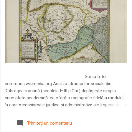
Sursa foto:
commons.wikimedia.org Analiza structurilor sociale din
Dobrogea romană (secolele I–III p.Chr.) depășește simpla
curiozitate academică; ea oferă o radiografie fidelă a modului
în care mecanismele juridice și administrative ale Imperiului
Roman au remodelat spațiul dintre Dunăre și Marea Neagră.
Într-o epocă în care prosperitatea excepțională a lumii romane
Trimiteți un comentariu
era susținută de o mobilitate socială dinamică și de o libertate