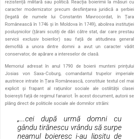
rezistență militară sau politică. Reacția boierimii la măsuri cu
caracter modernizator precum desființarea juridică a șerbiei
(legată de numele lui Constantin Mavrocordat, în Țara
Românească în 1746 și în Moldova în 1749), abolirea instituției
poslușnicilor (țărani scutiți de dări către stat, dar care prestau
servicii exclusiv boierilor) sau față de atitudinea general
demofilă a unora dintre domni a avut un caracter vădit
conservator, de apărare a intereselor de clasă.
Memoriul adresat în anul 1790 de boierii munteni prințului
Josias von Saxa-Coburg, comandantul trupelor imperiale
austriece intrate în Țara Românească, constituie textul cel mai
explicit și frapant al rațiunilor sociale ale ostilității clasei
boierești față de regimul fanariot. În acest document, autorii se
plâng direct de politicile sociale ale domnilor strāini:
„...cei după urmă domni cu
gându tirănescu vrându să surpe
neamul boieresc i-au lipsitu de