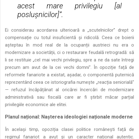
acest mare privilegiu [al
poslușnicilor]”.
Ei considerau acordarea ulterioară a „scutelnicilor” drept o
compensație cu totul insuficientă și ridicolă. Ceea ce boierii
așteptau în mod real de la ocupanții austrieci nu era o
modernizare a societății, ci o restaurare feudală retrogradă: să
li se restituie „cel mai vechi privilegiu, spre a ne da sate întregi
precum am avut de la cei vechi domni”. În opoziție față de
reformele fanariote a existat, așadar, o componentă puternică
reprezentând ceea ce istoriografia numește „reacția seniorială”
— refuzul încăpățânat al oricărei încercări de modernizare
administrativă sau fiscală care ar fi știrbit măcar parțial
privilegiile economice ale elitei.
Planul național: Nașterea ideologiei naționale moderne
În același timp, opoziția clasei politice românești față de
regimul fanariot a avut și un caracter național autentic.