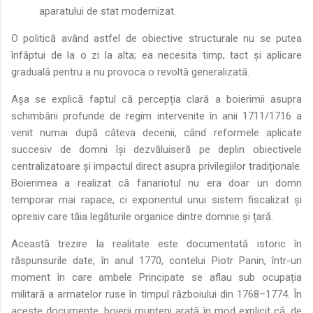
aparatului de stat modernizat.
O politică având astfel de obiective structurale nu se putea
înfăptui de la o zi la alta; ea necesita timp, tact și aplicare
graduală pentru a nu provoca o revoltă generalizată.
Așa se explică faptul că percepția clară a boierimii asupra
schimbării profunde de regim intervenite în anii 1711/1716 a
venit numai după câteva decenii, când reformele aplicate
succesiv de domni își dezvăluiseră pe deplin obiectivele
centralizatoare și impactul direct asupra privilegiilor tradiționale.
Boierimea a realizat că fanariotul nu era doar un domn
temporar mai rapace, ci exponentul unui sistem fiscalizat și
opresiv care tăia legăturile organice dintre domnie și țară.
Această trezire la realitate este documentată istoric în
răspunsurile date, în anul 1770, contelui Piotr Panin, într-un
moment în care ambele Principate se aflau sub ocupația
militară a armatelor ruse în timpul războiului din 1768–1774. În
aceste documente, boierii munteni arată în mod explicit că, de