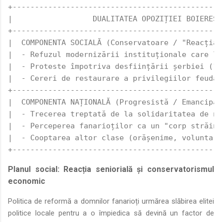
+-----------------------------------------------
|                  DUALITATEA OPOZIȚIEI BOIEREȘT
+-----------------------------------------------
|  COMPONENTA SOCIALĂ (Conservatoare / "Reacția 
|  - Refuzul modernizării instituționale care le
|  - Proteste împotriva desființării șerbiei (17
|  - Cereri de restaurare a privilegiilor feudal
+-----------------------------------------------
|  COMPONENTA NAȚIONALĂ (Progresistă / Emancipat
|  - Trecerea treptată de la solidaritatea de ne
|  - Perceperea fanarioților ca un "corp străin"
|  - Cooptarea altor clase (orășenime, voluntari
+-----------------------------------------------
Planul social: Reacția seniorială și conservatorismul
economic
Politica de reformă a domnilor fanarioți urmărea slăbirea elitei
politice locale pentru a o împiedica să devină un factor de