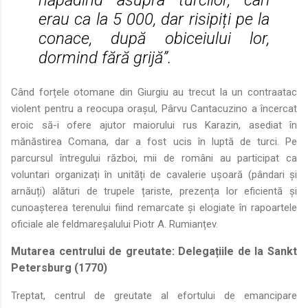
erau ca la 5 000, dar risipiți pe la
conace, după obiceiului lor,
dormind fără grijă”.
Când forțele otomane din Giurgiu au trecut la un contraatac
violent pentru a reocupa orașul, Pârvu Cantacuzino a încercat
eroic să-i ofere ajutor maiorului rus Karazin, asediat în
mănăstirea Comana, dar a fost ucis în luptă de turci. Pe
parcursul întregului război, mii de români au participat ca
voluntari organizați în unități de cavalerie ușoară (pândari și
arnăuți) alături de trupele țariste, prezența lor eficientă și
cunoașterea terenului fiind remarcate și elogiate în rapoartele
oficiale ale feldmareșalului Piotr A. Rumianțev.
Mutarea centrului de greutate: Delegațiile de la Sankt
Petersburg (1770)
Treptat, centrul de greutate al efortului de emancipare