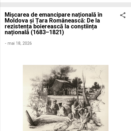
economică extinsă, Dobrogea a devenit un laborator complex
de fuziune etnică și culturală. Urmărirea penetrării elementului
Mișcarea de emancipare națională în
roman – în special a cetățenilor romani ( cives Romani ) în
Moldova și Țara Românească: De la
țesutul urban și rural dobrogean – ne permite să măsurăm cu
rezistența boierească la conștiința
precizie profunzimea și ritmul procesului de rom...
națională (1683–1821)
-
mai 18, 2026