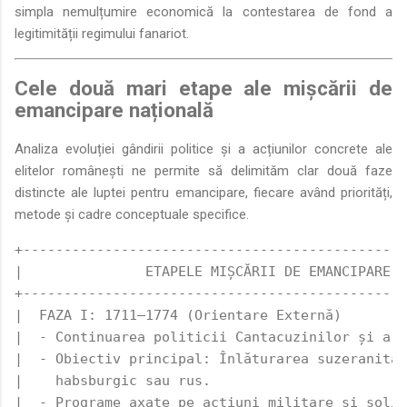
simpla nemulțumire economică la contestarea de fond a
legitimității regimului fanariot.
Cele două mari etape ale mișcării de
emancipare națională
Analiza evoluției gândirii politice și a acțiunilor concrete ale
elitelor românești ne permite să delimităm clar două faze
distincte ale luptei pentru emancipare, fiecare având priorități,
metode și cadre conceptuale specifice.
+-----------------------------------------------
|               ETAPELE MIȘCĂRII DE EMANCIPARE N
+-----------------------------------------------
|  FAZA I: 1711–1774 (Orientare Externă)        
|  - Continuarea politicii Cantacuzinilor și a l
|  - Obiectiv principal: Înlăturarea suzeranităț
|    habsburgic sau rus.                        
|  - Programe axate pe acțiuni militare și solic