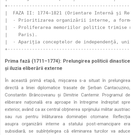
+-----------------------------------------------
|  FAZA II: 1774–1821 (Orientare Internă și Refo
|  - Prioritizarea organizării interne, a formei
|  - Proliferarea memoriilor politice trimise ma
|    Paris).                                    
|  - Apariția conceptelor de independență, unire
+-----------------------------------------------
Prima fază (1711–1774): Prelungirea politicii dinastice
și iluzia eliberării externe
În această primă etapă, mișcarea s-a situat în prelungirea
directă a liniei diplomatice trasate de Șerban Cantacuzino,
Constantin Brâncoveanu și Dimitrie Cantemir. Programul de
eliberare națională era aproape în întregime îndreptat spre
exterior, având ca ax central obținerea sprijinului militar austriac
sau rus pentru înlăturarea dominației otomane. Reflecția
asupra organizării interne a statului post-emancipare era
subsidiară; se subînțelegea că eliminarea turcilor va aduce