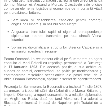
în funcția de „însărcinat cu afaceri”, acreditându-l direct pe lângă
domnul Munteniei, Alexandru Moruzi. Obiectivele sale oficiale
combinau elemente logistice și economice de importanță vitală
pentru cabinetul britanic:
Stimularea și deschiderea canalelor pentru comerțul
englez pe Dunăre și în bazinul Mării Negre.
Asigurarea tranzitului rapid și sigur al corespondenței
diplomatice secrete transmise pe ruta directă Viena-
Istanbul.
Sprijinirea diplomatică a structurilor Bisericii Catolice și a
emisarilor acesteia în regiune.
Poarta Otomană l-a recunoscut oficial pe Summerers ca agent
consular al Marii Britanii cu reședința permanentă la București
la
17 ianuarie 1803
. Din această poziție, el s-a achitat cu
succes de sarcini, concentrându-se politic pe monitorizarea și
contracararea mișcărilor secesioniste ale pașei rebel de la
Vidin, Osman Pazvantoglu, sprijinit în secret de agenții francezi.
Prezența lui Summerers la București s-a încheiat în iulie 1807,
ca urmare a izbucnirii stării de război dintre Marea Britanie și
Imperiul Otoman și a ruperii concomitente a relațiilor diplomatice
ale Angliei cu Rusia, după ce țarul Alexandru I a aderat la
Blocada Continentală impusă de Napoleon prin Tratatul de la