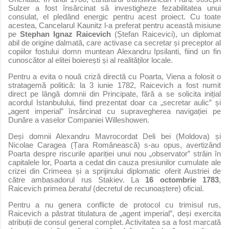
Sulzer a fost însărcinat să investigheze fezabilitatea unui
consulat, el pledând energic pentru acest proiect. Cu toate
acestea, Cancelarul Kaunitz l-a preferat pentru această misiune
pe
Stephan Ignaz Raicevich
(Ștefan Raicevici), un diplomat
abil de origine dalmată, care activase ca secretar și preceptor al
copiilor fostului domn muntean Alexandru Ipsilanti, fiind un fin
cunoscător al elitei boierești și al realităților locale.
Pentru a evita o nouă criză directă cu Poarta, Viena a folosit o
stratagemă politică: la 3 iunie 1782, Raicevich a fost numit
direct pe lângă domnii din Principate, fără a se solicita inițial
acordul Istanbulului, fiind prezentat doar ca „secretar aulic” și
„agent imperial” însărcinat cu supravegherea navigației pe
Dunăre a vaselor Companiei Willeshowen.
Deși domnii Alexandru Mavrocordat Deli bei (Moldova) și
Nicolae Caragea (Țara Românească) s-au opus, avertizând
Poarta despre riscurile apariției unui nou „observator” străin în
capitalele lor, Poarta a cedat din cauza presiunilor cumulate ale
crizei din Crimeea și a sprijinului diplomatic oferit Austriei de
către ambasadorul rus Stakiev. La
16 octombrie 1783
,
Raicevich primea
beratul
(decretul de recunoaștere) oficial.
Pentru a nu genera conflicte de protocol cu trimisul rus,
Raicevich a păstrat titulatura de „agent imperial”, deși exercita
atribuții de consul general complet. Activitatea sa a fost marcată