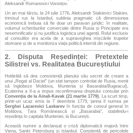
Aleksandr Romanovici Voronțov.
Un an mai târziu, la 24 iulie 1776, Aleksandr Stakievici Stakiev,
trimisul rus la Istanbul, sublinia pragmatic că dimensiunea
economică trebuia să fie doar un paravan juridic: în realitate,
volumul schimburilor comerciale dintre Rusia și Principate era
nesemnificativ și nu justifica logistica unei agenții. Rolul exclusiv
al consulilor era acela de a supraveghea mișcările trupelor
otomane și de a monitoriza viața politică internă din regiune.
2. Disputa Reședinței: Pretextele
Silistrei vs. Realitatea Bucureștiului
Hotărâtă să dea consistență planului său secret de creare a
unui „Regat al Daciei” (un stat tampon controlat de Rusia, menit
să înglobeze Moldova, Muntenia și Basarabia/Bugeacul),
Ecaterina a II-a a impus reconfirmarea dreptului consular prin
Convenția de la Ainali-Kavak (21 martie 1779)
. La scurt timp,
printr-un ucaz emis la 7 deembrie 1779, țarina îl numea pe
Serghei Lazarevici Laskarev
în funcția de consul general în
Moldova, Țara Românească și „Basarabia”, stabilindu-i
reședința în capitala Munteniei, la București.
Această numire a declanșat o criză diplomatică majoră între
Viena, Sankt Petersburg și Istanbul. Conștientă de pericolele