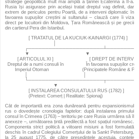
strategie geopolitică mult mai amplă a țarinei Ecaterina a II-a.
Rusia își asigurase prin același tratat dreptul vag definit, dar
extrem de periculos pentru Poartă, de a interveni diplomatic în
favoarea supușilor creștini ai sultanului – clauză care îi viza
direct pe locuitorii din Moldova, Țara Românească și pe grecii
din cartierul Pera din Istanbul.
                   [ TRATATUL DE LA KUCIUK-KAINARGI (1774) ]
                                       │
                ┌──────────────────────┴──────
                ▼                                             ▼
          [ ARTICOLUL XI ]                             [ DREPT DE INTERVE
  Dreptul de a numi consuli în                  În favoarea supușilor creșt
        Imperiul Otoman                           (Principatele Române & Pe
                │                                             │
                └──────────────────────┬──────
                                       ▼
                   [ INSTALAREA CONSULATULUI RUS (1782) ]
                   (Pretext: Comerț | Realitate: Spionaj)
Cât de importantă era zona dunăreană pentru expansionismul
rus o dovedește cronologia faptelor: după instalarea primului
consul în Crimeea (1763) – teritoriu pe care Rusia urmărea să îl
anexeze –, următoarea țintă predilectă a fost spațiul românesc.
Componenta strict politică a viitoarei misiuni a fost formulată
deschis în cadrul Colegiului Comerțului de la Sankt Petersburg,
la 25 august 1775, de către președintele acestuia, contele