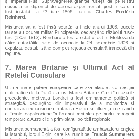
și Imperiul Rus. Supravegherea graniței rusești de pe Nistru
necesita un diplomat de carieră experimentat, post în care a
fost instalat, la 23 iulie 1806, baronul
Charles Frédéric
Reinhard
.
Misiunea sa a fost însă scurtă: la finele anului 1806, trupele
țariste au ocupat militar Principatele, declanșând războiul ruso-
turc (1806–1812). Reinhard a fost arestat direct în Moldova de
către autoritățile ruse de ocupație la 24 noiembrie 1806 și
expulzat, destabilizând complet rețeaua consulară franceză din
regiune.
7. Marea Britanie și Ultimul Act al
Rețelei Consulare
Ultima mare putere europeană care s-a alăturat competiției
diplomatice de la Dunăre a fost Marea Britanie. Ca și în cazurile
precedente, motivația Londrei a fost eminamente politică și
strategică, decurgând din imperativul de a monitoriza și
contracara expansiunea militară a Rusiei și influența crescândă
a Franței napoleoniene în Balcani, mai ales pe fondul retragerii
temporare a Austriei din prim-planul politicii regionale.
Misiunea permanentă a fost configurată de ambasadorul englez
la Istanbul, lordul Elgin, care l-a numit pe
Francis Summerers