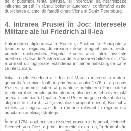
de o puternică tentă antirusă, el încercând să neutralizeze
influența țaristă în rândul boierilor autohtoni, confirmând astfel
duplicitatea alianței de fațadă dintre Viena și Sankt Petersburg.
4. Intrarea Prusiei în Joc: Interesele
Militare ale lui Friedrich al II-lea
Pătrunderea diplomatică a Rusiei și Austriei în Principate a
transformat regiunea dunăreană într-un magnet pentru restul
puterilor continentale. Regatul Prusiei, aflat într-o rivalitate
acerbă cu Casa de Austria încă de la anexarea Sileziei în 1740,
a urmărit cu îngrijorare extinderea influenței habsburgice către
Gurile Dunării.
Inițial, regele Friedrich al II-lea cel Mare a încercat o mutare
geopolitică la nivel înalt: în primăvara anului 1776, el a propus
Rusiei ca ambele puteri să garanteze menținerea Principatelor
în interiorul sistemului politic otoman, blocând astfel o eventuală
anexare austriacă. După ce Sankt Petersburgul a refuzat oferta,
alegând în schimb să își instaleze propriul consul, Berlinul a
înțeles că singura cale de a rămâne relevant în regiune era
adoptarea aceleiași strategii.
În mai 1784, noul ministru rezident prusian la Istanbul, Heinrich
Friedrich von Diez, a primit instrucțiuni clare ca, în drumul său