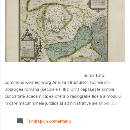
Sursa foto:
commons.wikimedia.org Analiza structurilor sociale din
Dobrogea romană (secolele I–III p.Chr.) depășește simpla
curiozitate academică; ea oferă o radiografie fidelă a modului
în care mecanismele juridice și administrative ale Imperiului
Roman au remodelat spațiul dintre Dunăre și Marea Neagră.
Într-o epocă în care prosperitatea excepțională a lumii romane
Trimiteți un comentariu
era susținută de o mobilitate socială dinamică și de o libertate