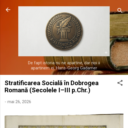
Treceți la conținutul principal
De fapt istoria nu ne apartine, dar noi ii
apartinem ei. Hans-Georg Gadamer
Stratificarea Socială în Dobrogea
Romană (Secolele I–III p.Chr.)
-
mai 26, 2026