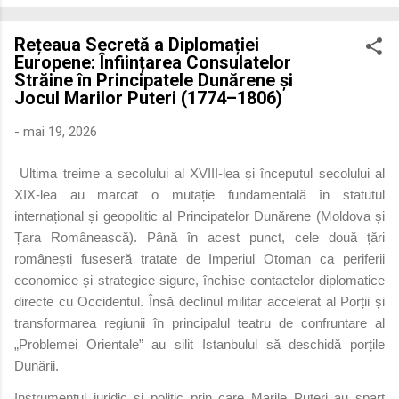
economică extinsă, Dobrogea a devenit un laborator complex
de fuziune etnică și culturală. Urmărirea penetrării elementului
Rețeaua Secretă a Diplomației
roman – în special a cetățenilor romani ( cives Romani ) în
Europene: Înființarea Consulatelor
țesutul urban și rural dobrogean – ne permite să măsurăm cu
Străine în Principatele Dunărene și
precizie profunzimea și ritmul procesului de rom...
Jocul Marilor Puteri (1774–1806)
-
mai 19, 2026
Ultima treime a secolului al XVIII-lea și începutul secolului al
XIX-lea au marcat o mutație fundamentală în statutul
internațional și geopolitic al Principatelor Dunărene (Moldova și
Țara Românească). Până în acest punct, cele două țări
românești fuseseră tratate de Imperiul Otoman ca periferii
economice și strategice sigure, închise contactelor diplomatice
directe cu Occidentul. Însă declinul militar accelerat al Porții și
transformarea regiunii în principalul teatru de confruntare al
„Problemei Orientale” au silit Istanbulul să deschidă porțile
Dunării.
Instrumentul juridic și politic prin care Marile Puteri au spart