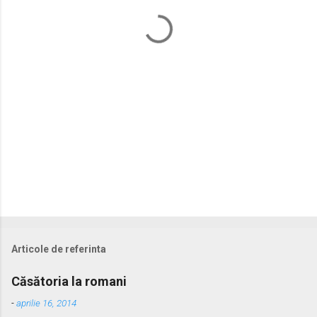
a
r
i
i
Articole de referinta
Căsătoria la romani
-
aprilie 16, 2014