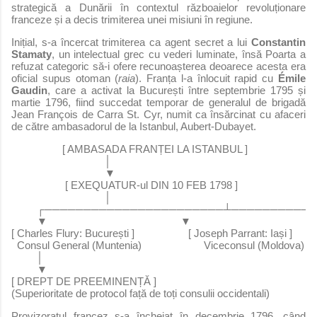
strategică a Dunării în contextul războaielor revoluționare
franceze și a decis trimiterea unei misiuni în regiune.
Inițial, s-a încercat trimiterea ca agent secret a lui
Constantin
Stamaty
, un intelectual grec cu vederi luminate, însă Poarta a
refuzat categoric să-i ofere recunoașterea deoarece acesta era
oficial supus otoman (
raia
). Franța l-a înlocuit rapid cu
Émile
Gaudin
, care a activat la București între septembrie 1795 și
martie 1796, fiind succedat temporar de generalul de brigadă
Jean François de Carra St. Cyr, numit ca însărcinat cu afaceri
de către ambasadorul de la Istanbul, Aubert-Dubayet.
                  [ AMBASADA FRANȚEI LA ISTANBUL ]
                                 │
                                 ▼
                   [ EXEQUATUR-ul DIN 10 FEB 1798 ]
                                 │
         ┌───────────────────────┴─────────
         ▼                                               ▼
[ Charles Flury: București ]                   [ Joseph Parrant: Iași ]
  Consul General (Muntenia)                      Viceconsul (Moldova)
         │
         ▼
[ DREPT DE PREEMINENȚĂ ]
(Superioritate de protocol față de toți consulii occidentali)
Provizoratul francez s-a încheiat în decembrie 1796, când