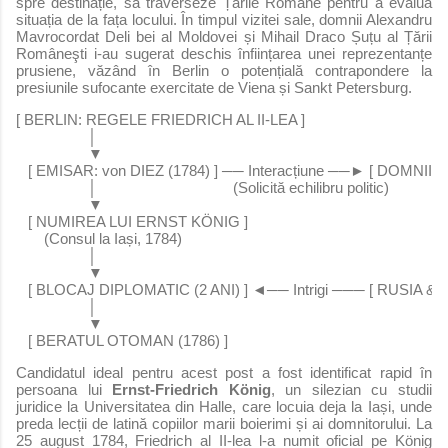
spre destinație, să traverseze Țările Române pentru a evalua
situația de la fața locului. În timpul vizitei sale, domnii Alexandru
Mavrocordat Deli bei al Moldovei și Mihail Draco Șuțu al Țării
Româneşti i-au sugerat deschis înființarea unei reprezentanțe
prusiene, văzând în Berlin o potențială contrapondere la
presiunile sufocante exercitate de Viena și Sankt Petersburg.
[ BERLIN: REGELE FRIEDRICH AL II-LEA ]
                  │
                  ▼
   [ EMISAR: von DIEZ (1784) ] ── Interacțiune ──► [ DOMNII 
                  │                                  (Solicită echilibru politic)
                  ▼
   [ NUMIREA LUI ERNST KÖNIG ]
       (Consul la Iași, 1784)
                  │
                  ▼
   [ BLOCAJ DIPLOMATIC (2 ANI) ] ◄── Intrigi ─── [ RUSIA & 
                  │
                  ▼
   [ BERATUL OTOMAN (1786) ]
Candidatul ideal pentru acest post a fost identificat rapid în
persoana lui
Ernst-Friedrich König
, un silezian cu studii
juridice la Universitatea din Halle, care locuia deja la Iași, unde
preda lecții de latină copiilor marii boierimi și ai domnitorului. La
25 august 1784, Friedrich al II-lea l-a numit oficial pe König