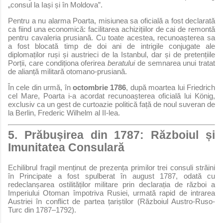
„consul la Iași și în Moldova”.
Pentru a nu alarma Poarta, misiunea sa oficială a fost declarată
ca fiind una economică: facilitarea achizițiilor de cai de remontă
pentru cavaleria prusiană. Cu toate acestea, recunoașterea sa
a fost blocată timp de doi ani de intrigile conjugate ale
diplomaților ruși și austrieci de la Istanbul, dar și de pretențiile
Porții, care condiționa oferirea
beratului
de semnarea unui tratat
de alianță militară otomano-prusiană.
În cele din urmă, în
octombrie 1786
, după moartea lui Friedrich
cel Mare, Poarta i-a acordat recunoașterea oficială lui König,
exclusiv ca un gest de curtoazie politică față de noul suveran de
la Berlin, Frederic Wilhelm al II-lea.
5. Prăbușirea din 1787: Războiul și
Imunitatea Consulară
Echilibrul fragil menținut de prezența primilor trei consuli străini
în Principate a fost spulberat în august 1787, odată cu
redeclanșarea ostilităților militare prin declarația de război a
Imperiului Otoman împotriva Rusiei, urmată rapid de intrarea
Austriei în conflict de partea țariștilor (Războiul Austro-Ruso-
Turc din 1787–1792).