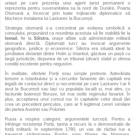
uriașe pe care prezența unui agent țarist permanent o
reprezenta pentru suveranitatea sa la nord de Dunăre, Poarta
Otomană a încercat prin toate mijloacele diplomatice să
blocheze instalarea lui Laskarev la București.
Strategia otomană s-a concentrat pe exilarea simbolică a
consulului, propunând ca reședința acestuia să fie stabilită fie la
Ismail
, fie la
Silistra
, orașe aflate sub administrație militară
otomană directă. Diplomații turci au invocat argumente
geografice, juridice și economice: Silistra era situată ideal la
jumătatea distanței dintre Hotin și Istanbul, găzduia un pașă cu
largă jurisdicție, dispunea de un tribunal (
divan
) stabil și oferea
condiții excelente pentru negustori.
În realitate, ofertele Porții erau simple pretexte. Adevărata
temere a Istanbulului și a cercurilor fanariote din capitală era
legată de contactul direct și necontrolat pe care Laskarev l-ar fi
avut la București sau Iași cu populația locală și, mai ales, cu
facțiunile boierești filoruse, tot mai ostile regimului fanariot. În
plus, acceptarea unui consul rus în capitalele celor două țări
crea un precedent periculos, care ar fi legitimat cereri similare
din partea Austriei sau Poloniei.
Rusia a respins categoric argumentele turcești. Pentru a
înfrânge rezistența Porții, țarina a recurs la o demonstrație de
forță militară: în septembrie 1780, un vas de război rus a
traversat strâmtoarea Bosfor spre Marea de Marmara,