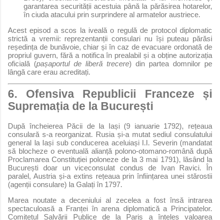
garantarea securității acestuia până la părăsirea hotarelor,
în ciuda atacului prin surprindere al armatelor austriece.
Acest episod a scos la iveală o regulă de protocol diplomatic
strictă a vremii: reprezentanții consulari nu își puteau părăsi
reședința de bunăvoie, chiar și în caz de evacuare ordonată de
propriul guvern, fără a notifica în prealabil și a obține autorizația
oficială (
pașaportul de liberă trecere
) din partea domnilor pe
lângă care erau acreditați.
6. Ofensiva Republicii Franceze și
Supremația de la București
După încheierea Păcii de la Iași (9 ianuarie 1792), rețeaua
consulară s-a reorganizat. Rusia și-a mutat sediul consulatului
general la Iași sub conducerea aceluiași I.I. Severin (mandatat
să blocheze o eventuală alianță polono-otomano-română după
Proclamarea Constituției poloneze de la 3 mai 1791), lăsând la
București doar un viceconsulat condus de Ivan Ravici. În
paralel, Austria și-a extins rețeaua prin înființarea unei stărostii
(agenții consulare) la Galați în 1797.
Marea noutate a deceniului al zecelea a fost însă intrarea
spectaculoasă a Franței în arena diplomatică a Principatelor.
Comitetul Salvării Publice de la Paris a înțeles valoarea