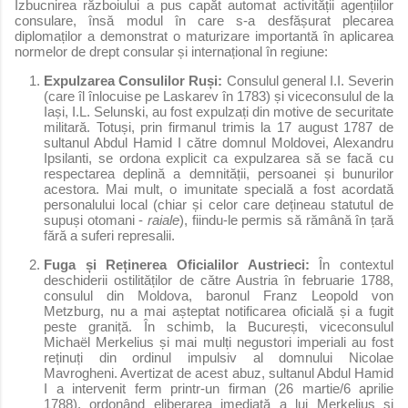
Izbucnirea războiului a pus capăt automat activității agențiilor
consulare, însă modul în care s-a desfășurat plecarea
diplomaților a demonstrat o maturizare importantă în aplicarea
normelor de drept consular și internațional în regiune:
Expulzarea Consulilor Ruși:
Consulul general I.I. Severin
(care îl înlocuise pe Laskarev în 1783) și viceconsulul de la
Iași, I.L. Selunski, au fost expulzați din motive de securitate
militară. Totuși, prin firmanul trimis la 17 august 1787 de
sultanul Abdul Hamid I către domnul Moldovei, Alexandru
Ipsilanti, se ordona explicit ca expulzarea să se facă cu
respectarea deplină a demnității, persoanei și bunurilor
acestora. Mai mult, o imunitate specială a fost acordată
personalului local (chiar și celor care dețineau statutul de
supuși otomani -
raiale
), fiindu-le permis să rămână în țară
fără a suferi represalii.
Fuga și Reținerea Oficialilor Austrieci:
În contextul
deschiderii ostilităților de către Austria în februarie 1788,
consulul din Moldova, baronul Franz Leopold von
Metzburg, nu a mai așteptat notificarea oficială și a fugit
peste graniță. În schimb, la București, viceconsulul
Michaël Merkelius și mai mulți negustori imperiali au fost
reținuți din ordinul impulsiv al domnului Nicolae
Mavrogheni. Avertizat de acest abuz, sultanul Abdul Hamid
I a intervenit ferm printr-un firman (26 martie/6 aprilie
1788), ordonând eliberarea imediată a lui Merkelius și