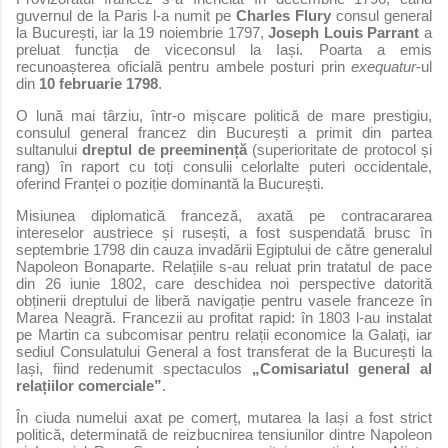
guvernul de la Paris l-a numit pe
Charles Flury
consul general
la București, iar la 19 noiembrie 1797,
Joseph Louis Parrant
a
preluat funcția de viceconsul la Iași. Poarta a emis
recunoașterea oficială pentru ambele posturi prin
exequatur
-ul
din
10 februarie 1798
.
O lună mai târziu, într-o mișcare politică de mare prestigiu,
consulul general francez din București a primit din partea
sultanului
dreptul de preeminență
(superioritate de protocol și
rang) în raport cu toți consulii celorlalte puteri occidentale,
oferind Franței o poziție dominantă la București.
Misiunea diplomatică franceză, axată pe contracararea
intereselor austriece și rusești, a fost suspendată brusc în
septembrie 1798 din cauza invadării Egiptului de către generalul
Napoleon Bonaparte. Relațiile s-au reluat prin tratatul de pace
din 26 iunie 1802, care deschidea noi perspective datorită
obținerii dreptului de liberă navigație pentru vasele franceze în
Marea Neagră. Francezii au profitat rapid: în 1803 l-au instalat
pe Martin ca subcomisar pentru relații economice la Galați, iar
sediul Consulatului General a fost transferat de la București la
Iași, fiind redenumit spectaculos
„Comisariatul general al
relațiilor comerciale”
.
În ciuda numelui axat pe comerț, mutarea la Iași a fost strict
politică, determinată de reizbucnirea tensiunilor dintre Napoleon