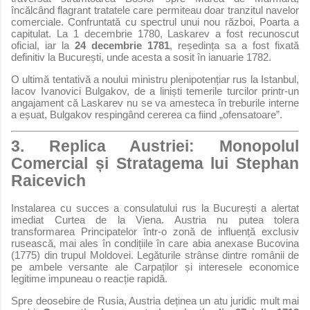
încălcând flagrant tratatele care permiteau doar tranzitul navelor
comerciale. Confruntată cu spectrul unui nou război, Poarta a
capitulat. La 1 decembrie 1780, Laskarev a fost recunoscut
oficial, iar la
24 decembrie 1781
, reședința sa a fost fixată
definitiv la București, unde acesta a sosit în ianuarie 1782.
O ultimă tentativă a noului ministru plenipotențiar rus la Istanbul,
Iacov Ivanovici Bulgakov, de a liniști temerile turcilor printr-un
angajament că Laskarev nu se va amesteca în treburile interne
a eșuat, Bulgakov respingând cererea ca fiind „ofensatoare”.
3. Replica Austriei: Monopolul
Comercial și Stratagema lui Stephan
Raicevich
Instalarea cu succes a consulatului rus la București a alertat
imediat Curtea de la Viena. Austria nu putea tolera
transformarea Principatelor într-o zonă de influență exclusiv
rusească, mai ales în condițiile în care abia anexase Bucovina
(1775) din trupul Moldovei. Legăturile strânse dintre românii de
pe ambele versante ale Carpaților și interesele economice
legitime impuneau o reacție rapidă.
Spre deosebire de Rusia, Austria deținea un atu juridic mult mai