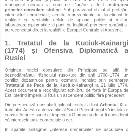
monopolul otoman la nord de Dunăre a fost
instituirea
primelor consulate străine
. Sub paravanul oficial al protejării
intereselor comerciale, aceste reprezentanțe au funcționat în
realitate ca veritabile celule de spionaj politic și militar,
laboratoare diplomatice și punți de legătură prin care românii s-
au reconectat direct la realitățile Europei Centrale și Apusene.
1. Tratatul de la Kuciuk-Kainargi
(1774) și Ofensiva Diplomatică a
Rusiei
Originea rețelei consulare din Principate se află în
deznodământul războiului ruso-turc din anii 1768–1774, un
conflict dezastruos pentru otomani, încheiat prin semnarea
Tratatului de Pace de la Kuciuk-Kainargi
la 21 iulie 1774.
Acest document a reconfigurat echilibrul de forțe în Europa de
Est, oferind Imperiului Rus un ascendent politic fără precedent.
Din perspectivă consulară, pilonul central a fost
Articolul XI
al
tratatului. Acesta autoriza oficial Sankt Petersburgul să instaleze
consuli în orice punct al Imperiului Otoman unde ar fi considerat
că interesele sale comerciale o cer.
În spatele sintagmei „interese comerciale” se ascundea o