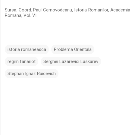
Sursa: Coord. Paul Cernovodeanu, Istoria Romanilor, Academia
Romana, Vol. VI
istoria romaneasca
Problema Orientala
regim fanariot
Serghei Lazarevici Laskarev
Stephan Ignaz Raicevich
C
o
m
e
n
t