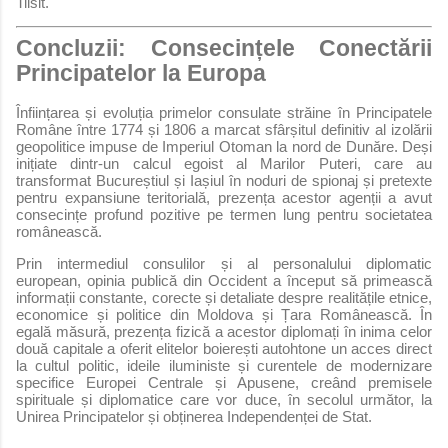
Tilsit.
Concluzii: Consecințele Conectării
Principatelor la Europa
Înființarea și evoluția primelor consulate străine în Principatele
Române între 1774 și 1806 a marcat sfârșitul definitiv al izolării
geopolitice impuse de Imperiul Otoman la nord de Dunăre. Deși
inițiate dintr-un calcul egoist al Marilor Puteri, care au
transformat Bucureștiul și Iașiul în noduri de spionaj și pretexte
pentru expansiune teritorială, prezența acestor agenții a avut
consecințe profund pozitive pe termen lung pentru societatea
românească.
Prin intermediul consulilor și al personalului diplomatic
european, opinia publică din Occident a început să primească
informații constante, corecte și detaliate despre realitățile etnice,
economice și politice din Moldova și Țara Românească. În
egală măsură, prezența fizică a acestor diplomați în inima celor
două capitale a oferit elitelor boierești autohtone un acces direct
la cultul politic, ideile iluministe și curentele de modernizare
specifice Europei Centrale și Apusene, creând premisele
spirituale și diplomatice care vor duce, în secolul următor, la
Unirea Principatelor și obținerea Independenței de Stat.