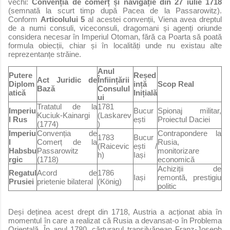
vechi:
Convenția de comerț și navigație din 27 iulie 1718
(semnată la scurt timp după Pacea de la Passarowitz).
Conform
Articolului 5
al acestei convenții, Viena avea dreptul
de a numi consuli, viceconsuli, dragomani și agenți oriunde
considera necesar în Imperiul Otoman, fără ca Poarta să poată
formula obiecții, chiar și în localități unde nu existau alte
reprezentanțe străine.
Anul
Putere
Reșed
Act Juridic de
Înființării
Diplom
ință
Scop Real
Bază
Consulul
atică
Inițială
ui
Tratatul de la
1781
Imperiu
Bucur
Spionaj militar,
Kuciuk-Kainargi
(Laskarev
l Rus
ești
Proiectul Daciei
(1774)
)
Imperiu
Convenția de
Contrapondere la
1783
Bucur
l
Comerț de la
Rusia,
(Raicevic
ești /
Habsbu
Passarowitz
monitorizare
h)
Iași
rgic
(1718)
economică
Achiziții de
Regatul
Acord de
1786
Iași
remontă, prestigiu
Prusiei
prietenie bilateral
(König)
politic
Deși deținea acest drept din 1718, Austria a acționat abia în
momentul în care a realizat că Rusia a devansat-o în Problema
Orientală. În anul 1780, cărturarul transilvănean Franz-Joseph