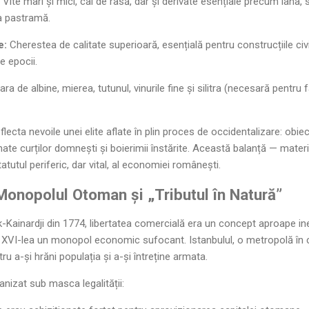
Vite mari și mici, cai de rasă, dar și derivate esențiale precum lâna, s
ra pastramă.
e:
Cherestea de calitate superioară, esențială pentru construcțiile civi
le epocii.
ra de albine, mierea, tutunul, vinurile fine și silitra (necesară pentru 
flecta nevoile unei elite aflate în plin proces de occidentalizare: obiec
nate curților domnești și boierimii înstărite. Această balanță — mater
utul periferic, dar vital, al economiei românești.
onopolul Otoman și „Tributul în Natură”
k-Kainardji din 1774, libertatea comercială era un concept aproape ine
 al XVI-lea un monopol economic sufocant. Istanbulul, o metropolă în
u a-și hrăni populația și a-și întreține armata.
anizat sub masca legalității: