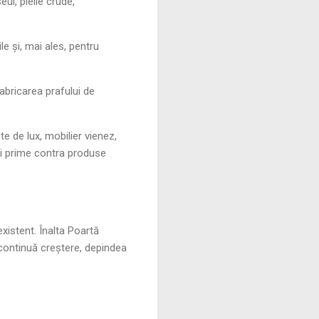
eul, pieile crude,
le și, mai ales, pentru
fabricarea prafului de
te de lux, mobilier vienez,
ii prime contra produse
xistent. Înalta Poartă
 continuă creștere, depindea