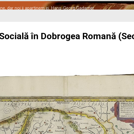
tine, dar noi ii apartinem ei. Hans-Georg Gadamer
 Socială în Dobrogea Romană (Seco