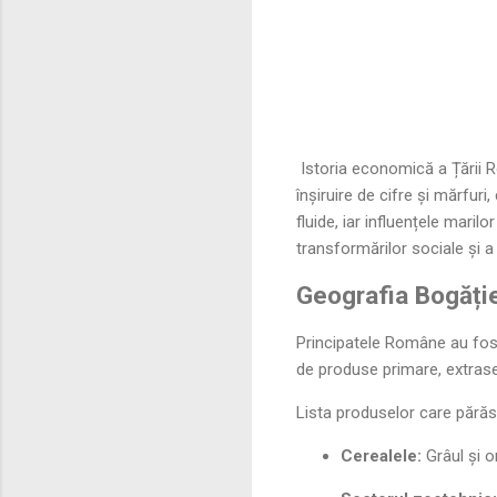
Istoria economică a Țării Ro
înșiruire de cifre și mărfur
fluide, iar influențele mari
transformărilor sociale și a
Geografia Bogăți
Principatele Române au fost,
de produse primare, extrase 
Lista produselor care părăse
Cerealele:
Grâul și o