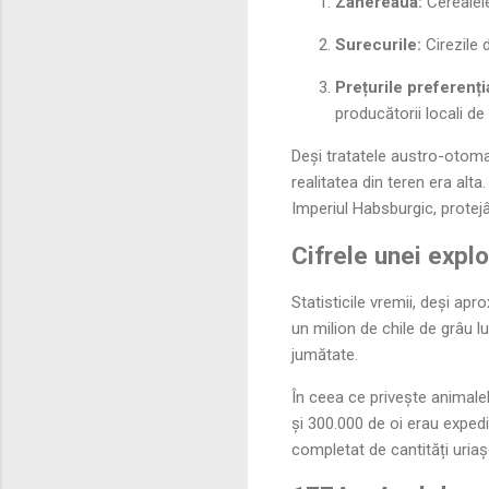
Zahereaua:
Cerealele
Surecurile:
Cirezile 
Prețurile preferenți
producătorii locali de 
Deși tratatele austro-otoma
realitatea din teren era alt
Imperiul Habsburgic, protejâ
Cifrele unei expl
Statisticile vremii, deși ap
un milion de chile de grâu lu
jumătate.
În ceea ce privește animalel
și 300.000 de oi erau expedi
completat de cantități uria