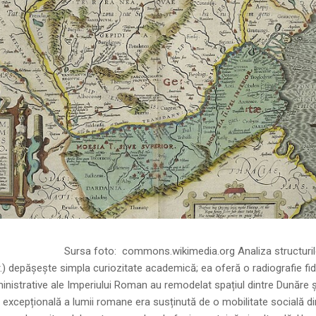
ns.wikimedia.org Analiza structurilor socia
r.) depășește simpla curiozitate academică; ea oferă o radiografie fid
inistrative ale Imperiului Roman au remodelat spațiul dintre Dunăre 
 excepțională a lumii romane era susținută de o mobilitate socială di