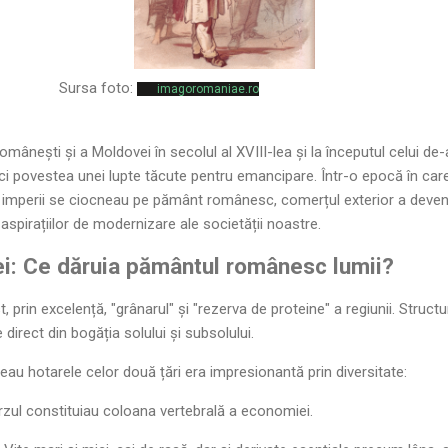
Sursa foto:
imagoromaniae.ro
mânești și a Moldovei în secolul al XVIII-lea și la începutul celui de
i, ci povestea unei lupte tăcute pentru emancipare. Într-o epocă în care
lor imperii se ciocneau pe pământ românesc, comerțul exterior a deveni
 aspirațiilor de modernizare ale societății noastre.
ei: Ce dăruia pământul românesc lumii?
 prin excelență, "grânarul" și "rezerva de proteine" a regiunii. Struct
direct din bogăția solului și subsolului.
au hotarele celor două țări era impresionantă prin diversitate:
rzul constituiau coloana vertebrală a economiei.