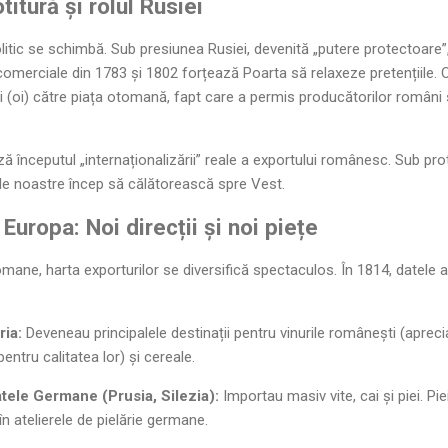
itură și rolul Rusiei
litic se schimbă. Sub presiunea Rusiei, devenită „putere protectoar
 comerciale din 1783 și 1802 forțează Poarta să relaxeze pretențiile
ici (oi) către piața otomană, fapt care a permis producătorilor român
începutul „internaționalizării” reale a exportului românesc. Sub prote
sele noastre încep să călătorească spre Vest.
uropa: Noi direcții și noi piețe
omane, harta exporturilor se diversifică spectaculos. În 1814, datele a
ria:
Deveneau principalele destinații pentru vinurile românești (aprecia
tru calitatea lor) și cereale.
atele Germane (Prusia, Silezia):
Importau masiv vite, cai și piei. Pi
n atelierele de pielărie germane.