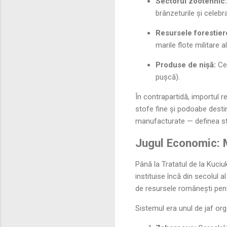
Sectorul zootehnic:
brânzeturile și celeb
Resursele forestier
marile flote militare a
Produse de nișă:
Cea
pușcă).
În contrapartidă, importul re
stofe fine și podoabe desti
manufacturate — definea stat
Jugul Economic: M
Până la Tratatul de la Kuciu
instituise încă din secolul
de resursele românești pentr
Sistemul era unul de jaf org