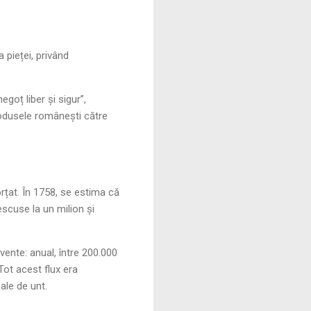
 pieței, privând
oț liber și sigur”,
produsele românești către
orțat. În 1758, se estima că
escuse la un milion și
vente: anual, între 200.000
Tot acest flux era
ale de unt.