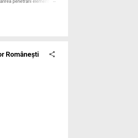
rirea penetrării elementului
 ne permite să măsurăm cu
lor Românești