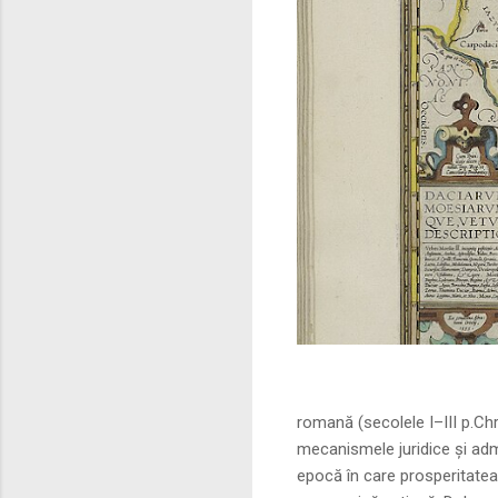
Sursa foto: commo
romană (secolele I–III p.Ch
mecanismele juridice și adm
epocă în care prosperitatea