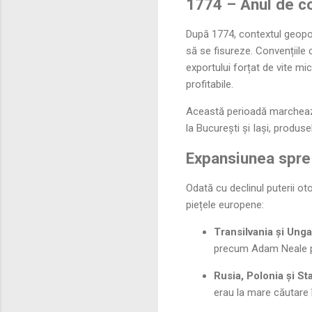
1774 – Anul de cot
După 1774, contextul geopo
să se fisureze. Convențiile
exportului forțat de vite m
profitabile.
Această perioadă marchează 
la București și Iași, produ
Expansiunea spre E
Odată cu declinul puterii ot
piețele europene:
Transilvania și Unga
precum Adam Neale pen
Rusia, Polonia și St
erau la mare căutare î