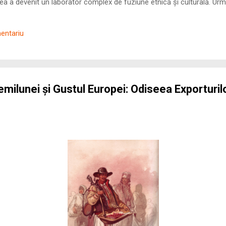
 a devenit un laborator complex de fuziune etnică și culturală. Urmă
nilor romani ( cives Romani ) în țesutul urban și rural dobrogean –
ul procesului de rom...
mentariu
emilunei și Gustul Europei: Odiseea Exporturi