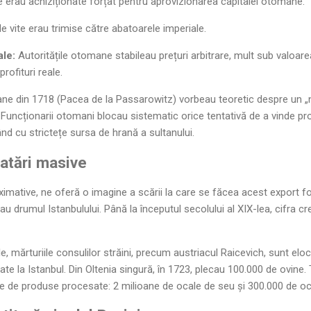
 erau achiziționate forțat pentru aprovizionarea capitalei otomane.
de vite erau trimise către abatoarele imperiale.
ale:
Autoritățile otomane stabileau prețuri arbitrare, mult sub valoarea
profituri reale.
ne din 1718 (Pacea de la Passarowitz) vorbeau teoretic despre un „neg
a. Funcționarii otomani blocau sistematic orice tentativă de a vinde 
nd cu strictețe sursa de hrană a sultanului.
oatări masive
roximative, ne oferă o imagine a scării la care se făcea acest export f
au drumul Istanbulului. Până la începutul secolului al XIX-lea, cifra cr
e, mărturiile consulilor străini, precum austriacul Raicevich, sunt eloc
ate la Istanbul. Din Oltenia singură, în 1723, plecau 100.000 de ovine. 
șe de produse procesate: 2 milioane de ocale de seu și 300.000 de oc