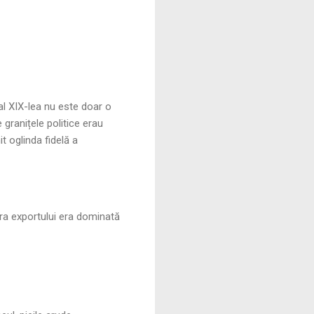
-al XIX-lea nu este doar o
 granițele politice erau
t oglinda fidelă a
ura exportului era dominată