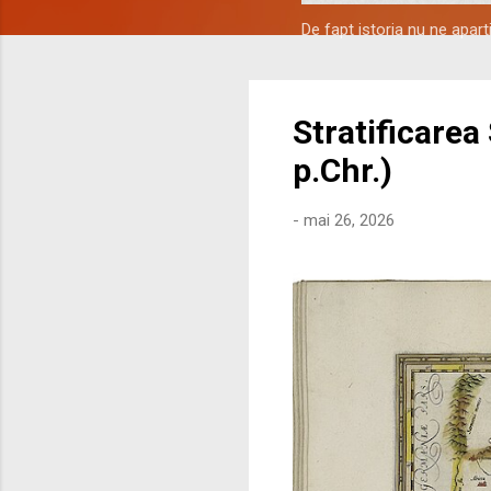
De fapt istoria nu ne apar
Stratificarea
p.Chr.)
-
mai 26, 2026