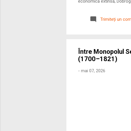
economică extinsă, Dobrogea
roman – în special a cetățe
precizie profunzimea și ritm
Trimiteți un co
Între Monopolul S
(1700–1821)
-
mai 07, 2026