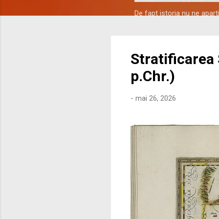
De fapt istoria nu ne apar
Stratificarea
p.Chr.)
-
mai 26, 2026