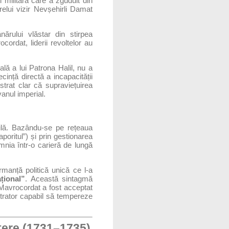
i militară care a zguduit din
relui vizir Nevșehirli Damat
ânărului vlăstar din stirpea
cordat, liderii revoltelor au
ală a lui Patrona Halil, nu a
cință directă a incapacității
strat clar că supraviețuirea
vanul imperial.
bilă. Bazându-se pe rețeaua
oritul”) și prin gestionarea
nia într-o carieră de lungă
rmanță politică unică ce l-a
țional”
. Această sintagmă
in Mavrocordat a fost acceptat
strator capabil să tempereze
utere (1731–1735)