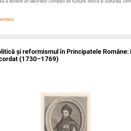
 a devenit un laborator complex de fuziune etnică și culturală. Urmă
nilor romani ( cives Romani ) în țesutul urban și rural dobrogean –
ul procesului de rom...
mentariu
itică și reformismul în Principatele Române: 
cordat (1730–1769)