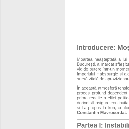
Introducere: Moș
Moartea neașteptată a lui
București, a marcat sfârșitu
vid de putere într-un momen
Imperiului Habsburgic și ale
sursă vitală de aprovizionare
În această atmosferă tensio
proces profund dependent d
prima reacție a elitei poli
dorind să asigure continuita
și l-a propus la tron, confo
Constantin Mavrocordat
.
Partea I: Instab