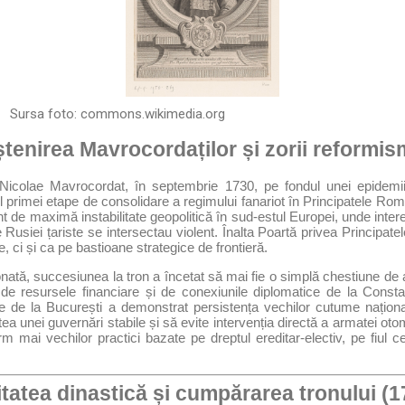
Sursa foto:
commons.wikimedia.org
tenirea Mavrocordaților și zorii reformis
 Nicolae Mavrocordat, în septembrie 1730, pe fondul unei epidemi
l primei etape de consolidare a regimului fanariot în Principatele Rom
t de maximă instabilitate geopolitică în sud-estul Europei, unde inter
 Rusiei țariste se intersectau violent. Înalta Poartă privea Principa
, ci și ca pe bastioane strategice de frontieră.
nată, succesiunea la tron a încetat să mai fie o simplă chestiune de 
e resursele financiare și de conexiunile diplomatice de la Consta
tice de la București a demonstrat persistența vechilor cutume nați
tea unei guvernări stabile și să evite intervenția directă a armatei oto
rm mai vechilor practici bazate pe dreptul ereditar-electiv, pe fiul c
ilitatea dinastică și cumpărarea tronului 