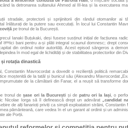
voltă a ienicerilor condusă de Patrona Halil
, o mișcare socială ș
ucând la detronarea sultanului Ahmed al III-lea și la executarea ma
ții stradale, protectorii și sprijinitorii din rândul otomanilor ai t
al înlăturați de la putere sau executați. În locul lui Constantin Mavro
coviță
pe tronul de la București.
grecul Ianaki Buțukaki, deși fusese susținut inițial de facțiunea radic
f लग्नici bani pentru a-și plăti integral scaunul domnesc; drept conse
capitat din ordinul noilor autorități. Acest episod sângeros a demon
epindea în mod egal de lichidități și de stabilitatea protectorilor din Di
și rotația dinastică
ial, Constantin Mavrocordat a dovedit o reziliență politică remarca
tice moștenită de la tatăl și bunicul său (Alexandru Mavrocordat „Exap
mprumutate de la cămătarii din Fanar, el a reușit să transforme dom
e tronul de
șase ori la București
și de
patru ori la Iași
, o perfo
ric Nicolae Iorga să îl definească drept un adevărat
„candidat na
ebire de alți fanarioți priviți ca simpli exploatatori străini, Constant
imea pământeană, care vedea în el un garant al ordinii și un admini
te ale Porții.
nceputul reformelor și competiția pentru p