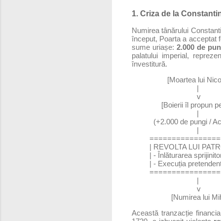
1. Criza de la Constantin
Numirea tânărului Constantin
început, Poarta a acceptat f
sume uriașe:
2.000 de pun
palatului imperial, repre
învestitură.
                  [Moartea lui
                                 |
                                 v
               [Boierii îl prop
                                 |
           (+2.000 de pungi / Ac
                                 |
         =============
         | REVOLTA LUI PATR
         | - Înlăturarea sprijini
         | - Execuția pretenden
         =============
                                 |
                                 v
                    [Numirea lui 
Această tranzacție financia