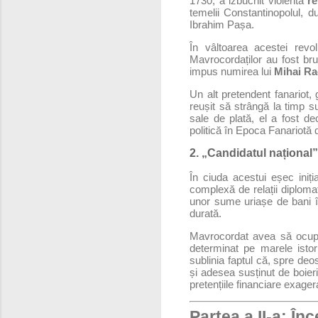
1730, a izbucnit violenta
re
temelii Constantinopolul, d
Ibrahim Pașa.
În vâltoarea acestei revolu
Mavrocordaților au fost brut
impus numirea lui
Mihai Ra
Un alt pretendent fanariot, 
reușit să strângă la timp su
sale de plată, el a fost de
politică în Epoca Fanariotă d
2. „Candidatul național” 
În ciuda acestui eșec iniț
complexă de relații diploma
unor sume uriașe de bani î
durată.
Mavrocordat avea să ocup
determinat pe marele isto
sublinia faptul că, spre deos
și adesea susținut de boier
pretențiile financiare exagera
Partea a II-a: Î