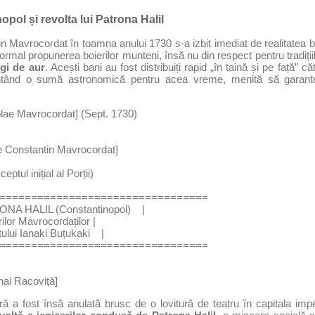
opol și revolta lui Patrona Halil
 Mavrocordat în toamna anului 1730 s-a izbit imediat de realitatea br
ormal propunerea boierilor munteni, însă nu din respect pentru tradițiil
gi de aur
. Acești bani au fost distribuiți rapid „în taină și pe față” că
zentând o sumă astronomică pentru acea vreme, menită să garant
 Nicolae Mavrocordat] (Sept. 1730)
un pe Constantin Mavrocordat]
ceptul inițial al Porții)
====================================
ONA HALIL (Constantinopol)    |
torilor Mavrocordaților |
tului Ianaki Buțukaki    |
====================================
Mihai Racoviță]
ră a fost însă anulată brusc de o lovitură de teatru în capitala imp