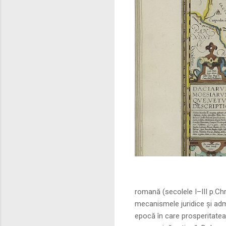
Sursa foto: commo
romană (secolele I–III p.Ch
mecanismele juridice și adm
epocă în care prosperitatea