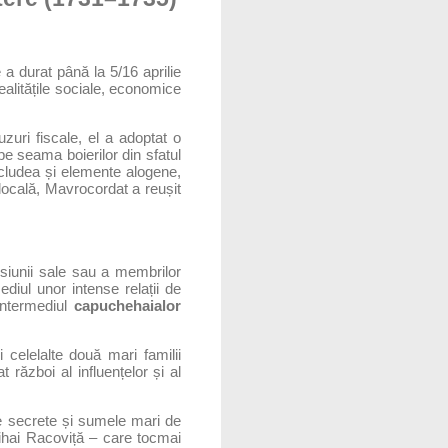
 durat până la 5/16 aprilie
ealitățile sociale, economice
zuri fiscale, el a adoptat o
 pe seama boierilor din sfatul
ncludea și elemente alogene,
 locală, Mavrocordat a reușit
esiunii sale sau a membrilor
ediul unor intense relații de
intermediul
capuchehaialor
celelalte două mari familii
t război al influențelor și al
le secrete și sumele mari de
Mihai Racoviță – care tocmai