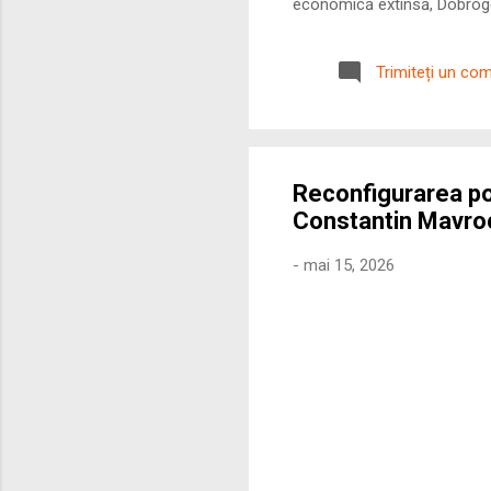
economică extinsă, Dobrogea
roman – în special a cetățe
precizie profunzimea și ritm
Trimiteți un co
Reconfigurarea pol
Constantin Mavro
-
mai 15, 2026