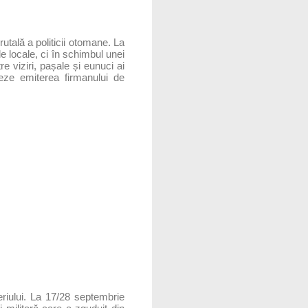
utală a politicii otomane. La
e locale, ci în schimbul unei
tre viziri, pașale și eunuci ai
eze emiterea firmanului de
eriului. La 17/28 septembrie