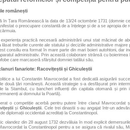
țile românești
ră în Țara Românească la data de 13/24 octombrie 1731 (domnie ce a
nifestat o preocupare constantă de a înțelege și de a se apropia de r
o cârmuia.
xperiența practică necesară administrării unui stat măcinat de abu
a lăsat treburile curente ale statului și deciziile administrative majore
est consiliu era format în mare parte din mari boieri autohtoni, dar i
 aparatul administrativ. Prin această colaborare strânsă cu boierimea
fobe care marcaseră sfârșitul domniei tatălui său.
lanuri fanariote: Racovițeștii și Ghiculeștii
politice a lui Constantin Mavrocordat a fost dedicată asigurării succ
ele două țări românești. Această strategie s-a desfășurat prin interm
de la Stambul, cu bancheri influenți din capitala otomană și prin 
permanenți ai domnului la Poartă).
erat o competiție acerbă pentru putere între clanul Mavrocordat și 
ițeștii
și
Ghiculeștii
. Cele trei dinastii s-au angajat într-un adevăra
 de diplomații occidentali acreditați la Constantinopol.
tic olandez din 28 august 1732 dezvăluia în mod explicit demersuri
Mavrocordat la Constantinopol pentru a se asigura că rivalul său, 