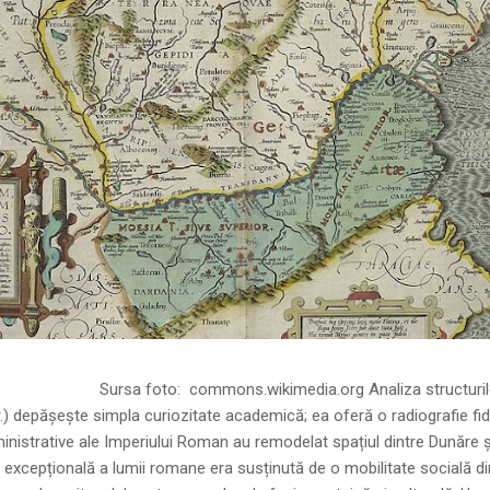
ns.wikimedia.org Analiza structurilor socia
r.) depășește simpla curiozitate academică; ea oferă o radiografie fid
inistrative ale Imperiului Roman au remodelat spațiul dintre Dunăre 
 excepțională a lumii romane era susținută de o mobilitate socială di