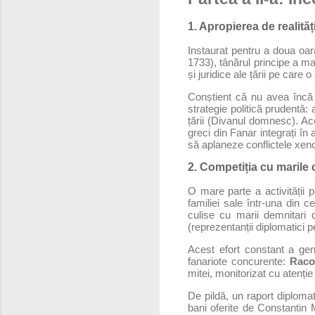
1. Apropierea de realită
Instaurat pentru a doua oa
1733), tânărul principe a ma
și juridice ale țării pe care 
Conștient că nu avea încă e
strategie politică prudentă: 
țării (Divanul domnesc). Ac
greci din Fanar integrați în
să aplaneze conflictele xeno
2. Competiția cu marile c
O mare parte a activității 
familiei sale într-una din c
culise cu marii demnitari 
(reprezentanții diplomatici 
Acest efort constant a gen
fanariote concurente:
Racov
mitei, monitorizat cu atenție
De pildă, un raport diploma
bani oferite de Constantin 