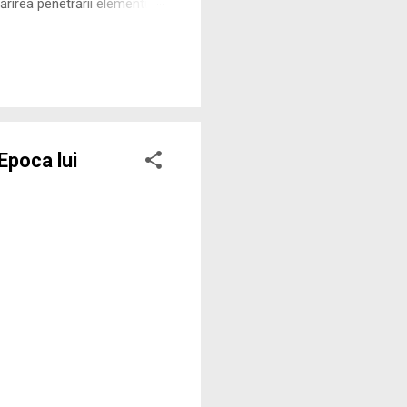
rirea penetrării elementului
 ne permite să măsurăm cu
Epoca lui