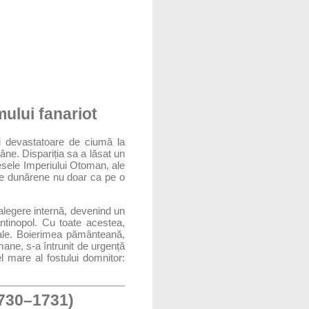
mului fanariot
i devastatoare de ciumă la
âne. Dispariția sa a lăsat un
esele Imperiului Otoman, ale
tele dunărene nu doar ca pe o
alegere internă, devenind un
ntinopol. Cu toate acestea,
onale. Boierimea pământeană,
mane, s-a întrunit de urgență
el mare al fostului domnitor:
(1730–1731)