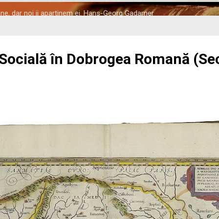
tine, dar noi ii apartinem ei. Hans-Georg Gadamer
 Socială în Dobrogea Romană (Seco